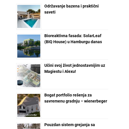
Održavanje bazena i praktični
saveti
Bioreaktivna fasada: SolarLeaf
(BIQ House) u Hamburgu danas
Učini svoj život jednostavnijim uz
Magiestu i Alexu!
Bogat portfolio rešenja za
savremenu gradnju – wienerbeger
Pouzdan sistem grejanja sa