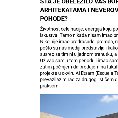
ŠTA JE OBELEŽILO VAŠ B
ARHITEKATAMA I NEVEROV
POHODE?
Životnost cele nacije, energija koju p
iskustva. Tamo nikada nisam imao pr
Niko nije imao predrasude, premda, 
pošto su nas mediji predstavljali kak
susreo sa tim ni u jednom trenutku, a 
Uživao sam u tom periodu i imao sam pr
zatim počinjem da predajem na fakul
projekte u okviru Ai Etsam (Escuela Ta
prevazilazim rad za drugog i stiče
praksom.