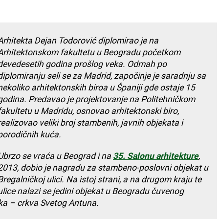
Arhitekta Dejan Todorović diplomirao je na
Arhitektonskom fakultetu u Beogradu početkom
devedesetih godina prošlog veka. Odmah po
diplomiranju seli se za Madrid, započinje je saradnju sa
nekoliko arhitektonskih biroa u Španiji gde ostaje 15
godina. Predavao je projektovanje na Politehničkom
fakultetu u Madridu, osnovao arhitektonski biro,
realizovao veliki broj stambenih, javnih objekata i
porodičnih kuća.
Ubrzo se vraća u Beograd i na
35. Salonu arhitekture
,
2013, dobio je nagradu za stambeno-poslovni objekat u
Bregalničkoj ulici. Na istoj strani, a na drugom kraju te
ulice nalazi se jedini objekat u Beogradu čuvenog
ka – crkva Svetog Antuna.