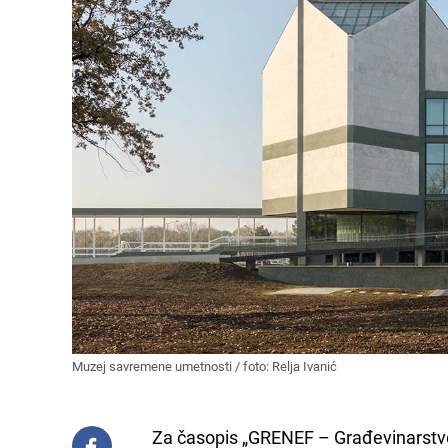
Muzej savremene umetnosti / foto: Relja Ivanić
Za časopis „GRENEF – Građevinarstvo