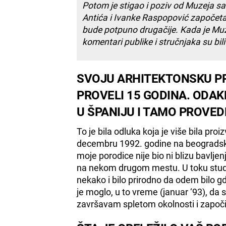
Potom je stigao i poziv od Muzeja s
Antića i Ivanke Raspopović započeta j
bude potpuno drugačije. Kada je Mu
komentari publike i stručnjaka su bili 
SVOJU ARHITEKTONSKU PRA
PROVELI 15 GODINA. ODA
U ŠPANIJU I TAMO PROVED
To je bila odluka koja je više bila pro
decembru 1992. godine na beogradskom 
moje porodice nije bio ni blizu bavlj
na nekom drugom mestu. U toku studij
nekako i bilo prirodno da odem bilo g
je moglo, u to vreme (januar ‘93), da 
završavam spletom okolnosti i započi