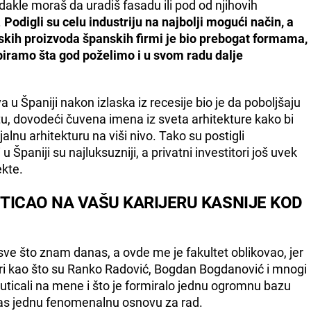
akle moraš da uradiš fasadu ili pod od njihovih
.
Podigli su celu industriju na najbolji mogući način, a
skih proizvoda španskih firmi je bio prebogat formama,
iramo šta god poželimo i u svom radu dalje
a u Španiji nakon izlaska iz recesije bio je da poboljšaju
u, dovodeći čuvena imena iz sveta arhitekture kako bi
ijalnu arhitekturu na viši nivo. Tako su postigli
 Španiji su najluksuzniji, a privatni investitori još uvek
kte.
 UTICAO NA VAŠU KARIJERU KASNIJE KOD
e što znam danas, a ovde me je fakultet oblikovao, jer
ori kao što su Ranko Radović, Bogdan Bogdanović i mnogi
u uticali na mene i što je formiralo jednu ogromnu bazu
 nas jednu fenomenalnu osnovu za rad.