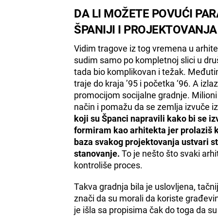
DA LI MOŽETE POVUĆI PAR
ŠPANIJI I PROJEKTOVANJA
Vidim tragove iz tog vremena u arhite
sudim samo po kompletnoj slici u društ
tada bio komplikovan i težak. Međutim
traje do kraja ’95 i početka ‘96. A iz
promocijom socijalne gradnje. Milioni
način i pomažu da se zemlja izvuče iz
koji su Španci napravili kako bi se i
formiram kao arhitekta jer prolaziš k
baza svakog projektovanja ustvari st
stanovanje.
To je nešto što svaki arh
kontroliše proces.
Takva gradnja bila je uslovljena, tačni
znači da su morali da koriste građevi
je išla sa propisima čak do toga da su 