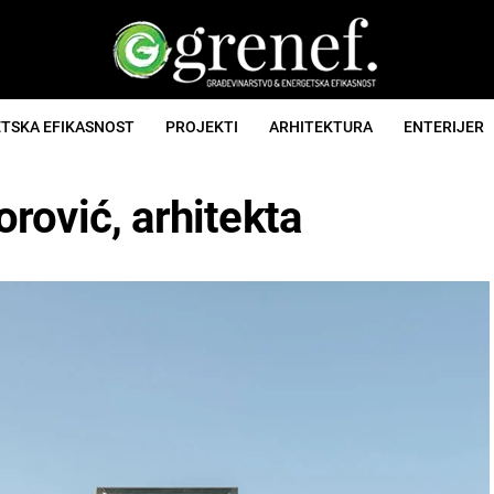
TSKA EFIKASNOST
PROJEKTI
ARHITEKTURA
ENTERIJER
rović, arhitekta