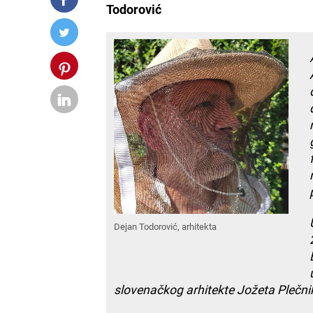
Todorović
Dejan Todorović, arhitekta
slovenačkog arhitekte Jožeta Plečni