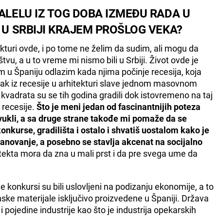
ALELU IZ TOG DOBA IZMEĐU RADA U
 U SRBIJI KRAJEM PROŠLOG VEKA?
kturi ovde, i po tome ne želim da sudim, ali mogu da
vu, a u to vreme mi nismo bili u Srbiji. Život ovde je
 u Španiju odlazim kada njima počinje recesija, koja
lazak iz recesije u arhitekturi slave jednom masovnom
 kvadrata su se tih godina gradili dok istovremeno na taj
 recesije.
Što je meni jedan od fascinantnijih poteza
zvukli, a sa druge strane takođe mi pomaže da se
onkurse, gradilišta i ostalo i shvatiš uostalom kako je
anovanje, a posebno se stavlja akcenat na socijalno
itekta mora da zna u mali prst i da pre svega ume da
je konkursi su bili uslovljeni na podizanju ekonomije, a to
nske materijale isključivo proizvedene u Španiji. Država
i pojedine industrije kao što je industrija opekarskih