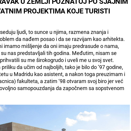
ORAVAK U ZEMLJI POZNATOJ PO SJAJNIM
ATNIM PROJEKTIMA KOJE TURISTI
oseduju ljudi, to sunce u njima, razmena znanja i
oblem da nađem posao i da se razvijam kao arhitekta.
mi imamo mišljenje da oni imaju predrasude o nama,
o su nas predstavljali tih godina. Međutim, nisam se
prihvatili su me širokogrudo i uveli me u svoj svet.
iliku da učim od najboljih, tako je bilo do ’97 godine,
tetu u Madridu kao asistent, a nakon toga preuzimam i
cnica) fakulteta, a zatim ‘98 otvaram svoj biro jer već
m dovoljno samopouzdanja da započnem sa sopstvenom