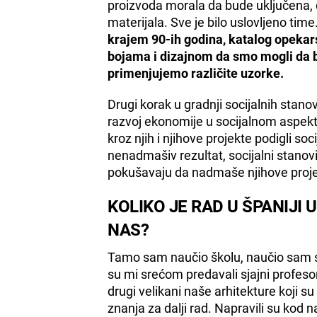
proizvoda morala da bude uključena, d
materijala. Sve je bilo uslovljeno time
krajem 90-ih godina, katalog opekar
bojama i dizajnom da smo mogli da b
primenjujemo različite uzorke.
Drugi korak u gradnji socijalnih stanov
razvoj ekonomije u socijalnom aspekt
kroz njih i njihove projekte podigli soc
nenadmašiv rezultat, socijalni stanovi u
pokušavaju da nadmaše njihove proje
KOLIKO JE RAD U ŠPANIJI
NAS?
Tamo sam naučio školu, naučio sam sv
su mi srećom predavali sjajni profes
drugi velikani naše arhitekture koji s
znanja za dalji rad. Napravili su kod