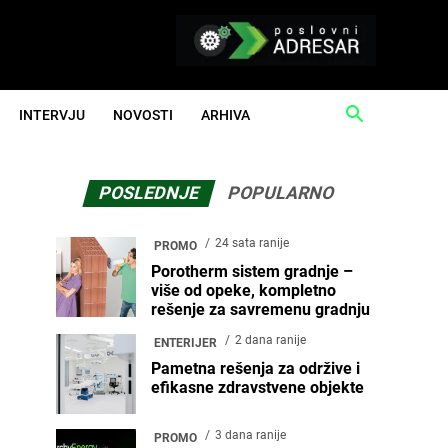
INTERVJU
NOVOSTI
ARHIVA
POSLEDNJE
POPULARNO
24 sata ranije
PROMO
Porotherm sistem gradnje –
više od opeke, kompletno
rešenje za savremenu gradnju
2 dana ranije
ENTERIJER
Pametna rešenja za održive i
efikasne zdravstvene objekte
3 dana ranije
PROMO