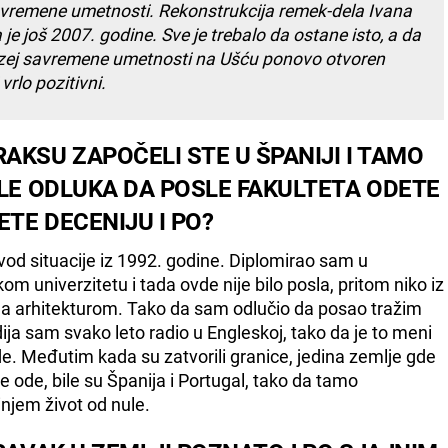
avremene umetnosti. Rekonstrukcija remek-dela Ivana
e još 2007. godine. Sve je trebalo da ostane isto, a da
zej savremene umetnosti na Ušću ponovo otvoren
vrlo pozitivni.
KSU ZAPOČELI STE U ŠPANIJI I TAMO
KLE ODLUKA DA POSLE FAKULTETA ODETE
ETE DECENIJU I PO?
izvod situacije iz 1992. godine. Diplomirao sam u
univerzitetu i tada ovde nije bilo posla, pritom niko iz
enja arhitekturom. Tako da sam odlučio da posao tražim
a sam svako leto radio u Engleskoj, tako da je to meni
de. Međutim kada su zatvorili granice, jedina zemlje gde
se ode, bile su Španija i Portugal, tako da tamo
njem život od nule.