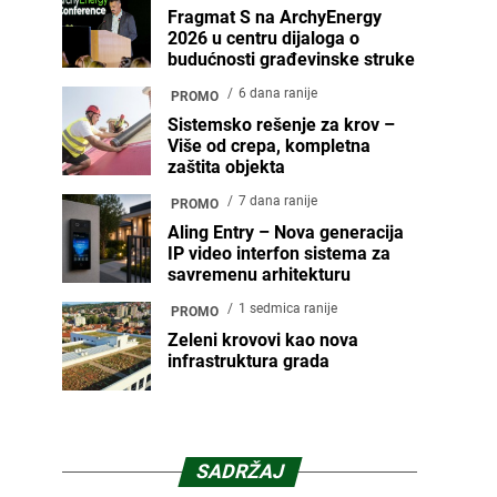
Fragmat S na ArchyEnergy
2026 u centru dijaloga o
budućnosti građevinske struke
6 dana ranije
PROMO
Sistemsko rešenje za krov –
Više od crepa, kompletna
zaštita objekta
7 dana ranije
PROMO
Aling Entry – Nova generacija
IP video interfon sistema za
savremenu arhitekturu
1 sedmica ranije
PROMO
Zeleni krovovi kao nova
infrastruktura grada
SADRŽAJ