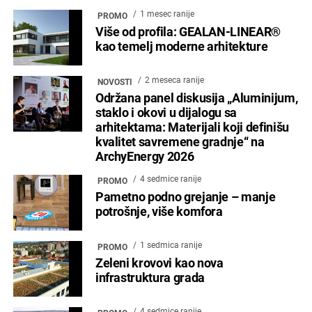
1 mesec ranije
PROMO
Više od profila: GEALAN-LINEAR®
kao temelj moderne arhitekture
2 meseca ranije
NOVOSTI
Održana panel diskusija „Aluminijum,
staklo i okovi u dijalogu sa
arhitektama: Materijali koji definišu
kvalitet savremene gradnje“ na
ArchyEnergy 2026
4 sedmice ranije
PROMO
Pametno podno grejanje – manje
potrošnje, više komfora
1 sedmica ranije
PROMO
Zeleni krovovi kao nova
infrastruktura grada
4 sedmice ranije