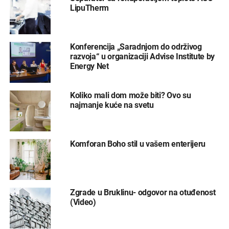
LipuTherm
Konferencija „Saradnjom do održivog
razvoja“ u organizaciji Advise Institute by
Energy Net
Koliko mali dom može biti? Ovo su
najmanje kuće na svetu
Komforan Boho stil u vašem enterijeru
Zgrade u Bruklinu- odgovor na otuđenost
(Video)