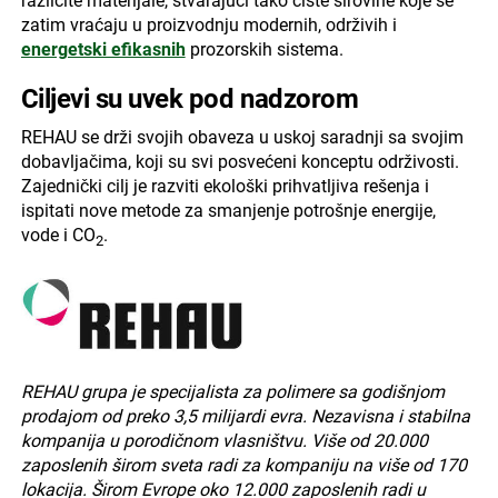
različite materijale, stvarajući tako čiste sirovine koje se
zatim vraćaju u proizvodnju modernih, održivih i
energetski efikasnih
prozorskih sistema.
Ciljevi su uvek pod nadzorom
REHAU se drži svojih obaveza u uskoj saradnji sa svojim
dobavljačima, koji su svi posvećeni konceptu održivosti.
Zajednički cilj je razviti ekološki prihvatljiva rešenja i
ispitati nove metode za smanjenje potrošnje energije,
vode i CO
.
2
REHAU grupa je specijalista za polimere sa godišnjom
prodajom od preko 3,5 milijardi evra. Nezavisna i stabilna
kompanija u porodičnom vlasništvu. Više od 20.000
zaposlenih širom sveta radi za kompaniju na više od 170
lokacija. Širom Evrope oko 12.000 zaposlenih radi u