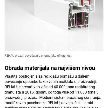
REHAU prozori povećavaju energetsku efikasnost
Obrada materijala na najvišem nivou
Vlastita postrojenja za reciklažu pomažu u daljem
povećanju upotrebe takozvanih reciklata u proizvodnji.
REHAU je prerađivao više od 40.000 tona recikliranog
granulata u 2016. godini, od toga više od 11.000 tona u
proizvodnji prozora. Moderni sistem preciznog sortiranja,
modifikovan posebno za REHAU, odvaja, čisti i drobi