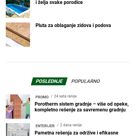
i želja svake porodice
Pluta za oblaganje zidova i podova
POSLEDNJE
POPULARNO
24 sata ranije
PROMO
Porotherm sistem gradnje – više od opeke,
kompletno rešenje za savremenu gradnju
2 dana ranije
ENTERIJER
Pametna rešenja za održive i efikasne