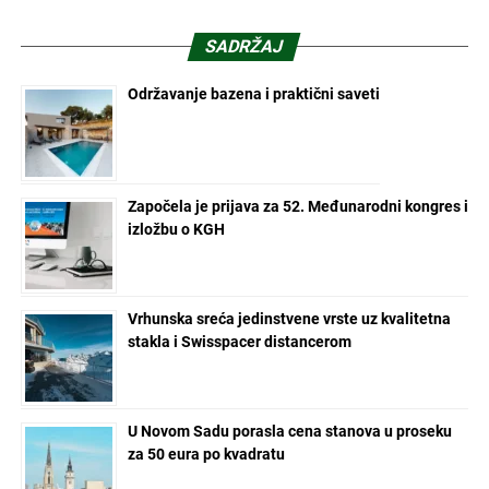
SADRŽAJ
Održavanje bazena i praktični saveti
Započela je prijava za 52. Međunarodni kongres i
izložbu o KGH
Vrhunska sreća jedinstvene vrste uz kvalitetna
stakla i Swisspacer distancerom
U Novom Sadu porasla cena stanova u proseku
za 50 eura po kvadratu