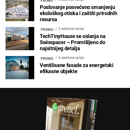
PROMO
Poslovanje posvećeno smanjenju
ekološkog otiska i zaštiti prirodnih
resursa
2 sedmice ranije
PROMO
TechTinyHouse se oslanja na
Swisspacer – Promišljeno do
najsitnijeg detalja
4 sedmice ranije
PROMO
Ventilisane fasade za energetski
efikasne objekte