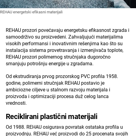
REHAU energetski efikasni materijali
REHAU prozori povećavaju energetsku efikasnost zgrada i
samoodrživo su proizvedeni. Zahvaljujući materijalima
visokih performansi i inovativnim rešenjima kao što su
instalacija sistema provetravanja i izmenjivača toplote,
REHAU prozori polimernog stručnjaka dugoročno
smanjuju potrošnju energije u zgradama.
Od ekstrudiranja prvog prozorskog PVC profila 1958.
godine, polimerni stručnjak REHAU postavio je
ambiciozne ciljeve u stalnom razvoju materijala i
proizvoda i optimizaciji procesa duž celog lanca
vrednosti.
Reciklirani plastični materijali
Od 1988. REHAU osigurava povratak ostataka profila u
proizvodnju. REHAU već proizvodi do 25 procenata svojih