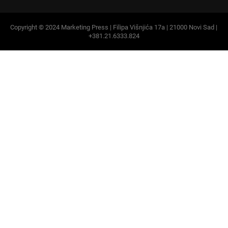
Copyright © 2024 Marketing Press | Filipa Višnjića 17a | 21000 Novi Sad |
+381.21.6333.824