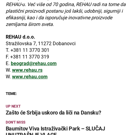
REHAU-u. Već više od 70 godina, REHAU radi na tome da
plastični proizvodi postanu još lakši, udobniji, sigurniji i
efikasniji, kao i da isporučuje inovativne proizvode
zemljama širom sveta.
REHAU d.o.o.
Stražilovska 7, 11272 Dobanovci
T. +381 11 3770 301
F. +381 11 3770 319
E.
beograd@rehau.com
W.
www.rehau.rs
W.
www.rehau.com
TEME:
UP NEXT
Zašto će Srbija uskoro da liči na Dansku?
DON'T MISS
Baumitov Viva Istraživački Park – SLUČAJ