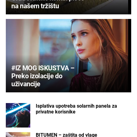
na našem tržištu
#IZ MOG ISKUSTVA –
Preko izolacije do
uživancije
Isplativa upotreba solarnih panela za
privatne korisnike
BITUMEN – zaštita od vlage