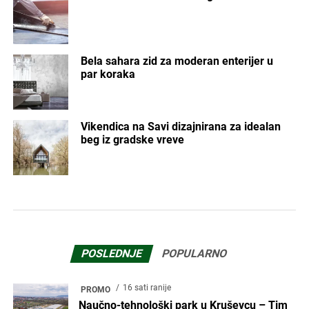
Bela sahara zid za moderan enterijer u
par koraka
Vikendica na Savi dizajnirana za idealan
beg iz gradske vreve
POSLEDNJE
POPULARNO
16 sati ranije
PROMO
Naučno-tehnološki park u Kruševcu – Tim