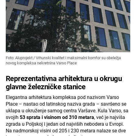
Foto: Aluprojekt / Vrhunski kvalitet i maksimalni komfor su obeležja
novog kompleksa nekretnina Varso Place
Reprezentativna arhitektura u okrugu
glavne železničke stanice
Elegantna arhitektura kompleksa pod nazivom Varso
Place – nastao od latinskog naziva grada – savršeno se
uklapa u okruženje samog centra Varšave. Kula Varso, sa
svojih
53 sprata i visinom od 310 metara
, već je najviša
zgrada u Poljskoj i jedan od najviših nebodera u Evropi.
Na nadmorskoj visini od 205 i 230 metara nalaze se dve