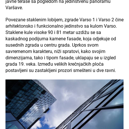
javne terase sa pogledom na jedinstvenu panoramu
Varšave.
Povezane staklenim lobijem, zgrade Varso 1 i Varso 2 čine
arhitektonsko i funkcionalno jedinstvo sa kulom Varso.
Staklene kule visoke 90 i 81 metar uzdižu se sa
kaskadnog podijuma kamene fasade, koja odjekuje od
susednih zgrada u centru grada. Uprkos svom
savremenom karakteru, niži spratovi, kako svojim
dimenzijama, tako i tipom fasade, uklapaju se u izgled
grada 19. veka. Između velikih krečnjačkih ploča
postavljeni su zastakljeni prozori smešteni u dve ravni.