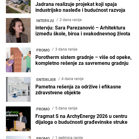
Jadrana realizuje projekat koji spaja
industrijsko nasleđe i budućnost razvoja
2 dana ranije
INTERVJU
intervju: Sara Parezanović – Arhitektura
između škole, biroa i svakodnevnog života
3 dana ranije
PROMO
Porotherm sistem gradnje – više od opeke,
kompletno rešenje za savremenu gradnju
4 dana ranije
ENTERIJER
Pametna rešenja za održive i efikasne
zdravstvene objekte
5 dana ranije
PROMO
Fragmat S na ArchyEnergy 2026 u centru
dijaloga o budućnosti građevinske struke
1 sedmica ranije
PROMO