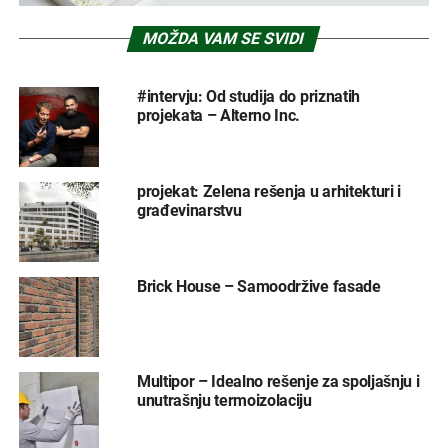
MOŽDA VAM SE SVIDI
#intervju: Od studija do priznatih
projekata – Alterno Inc.
projekat: Zelena rešenja u arhitekturi i
građevinarstvu
Brick House – Samoodržive fasade
Multipor – Idealno rešenje za spoljašnju i
unutrašnju termoizolaciju