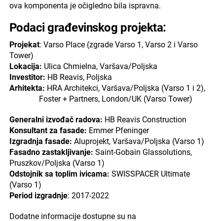
ova komponenta je očigledno bila ispravna.
Podaci građevinskog projekta:
Projekat
: Varso Place (zgrade Varso 1, Varso 2 i Varso
Tower)
Lokacija:
Ulica Chmielna, Varšava/Poljska
Investitor:
HB Reavis, Poljska
Arhitekta:
HRA Architekci, Varšava/Poljska (Varso 1 i 2),
Foster + Partners, London/UK (Varso Tower)
Generalni izvođač radova:
HB Reavis Construction
Konsultant za fasade:
Emmer Pfeninger
Izgradnja fasade:
Aluprojekt, Varšava/Poljska (Varso 1)
Fasadno zastakljivanje:
Saint-Gobain Glassolutions,
Pruszkov/Poljska (Varso 1)
Odstojnik sa toplim ivicama:
SWISSPACER Ultimate
(Varso 1)
Period izgradnje
: 2017-2022
Dodatne informacije dostupne su na