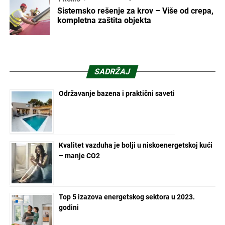
Sistemsko rešenje za krov – Više od crepa,
kompletna zaštita objekta
SADRŽAJ
Održavanje bazena i praktični saveti
Kvalitet vazduha je bolji u niskoenergetskoj kući
– manje CO2
Top 5 izazova energetskog sektora u 2023.
godini