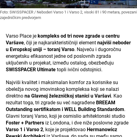
Foto: SWISSPACER / Neboderi Varso 1 i Varso 2, visoki 81 i 90 metara, povezani
zajedničkim predvorjem
Varso Place je
kompleks od
tri nove zgrade u centru
Varšave
, čiji je najkarakterističniji element
najviši neboder
u Evropskoj uniji – toranj Varso
. Najveću i dugoročnu
energetsku efikasnost jedne od poslovnih zgrada
uključenih u projekat, između ostalog, obezbeđuju
SWISSPACER Ultimate
topli ivični odstojnici.
Najviši kvalitet i maksimalan komfor za korisnike su
obeležja novog imovinskog kompleksa koji se nalazi
direktno
na Glavnoj železničkoj stanici u Varšavi
. Kao
rezultat toga, tri zgrade su već nagrađene
BREEAM
Outstanding sertifikatom i WELL Building Standardom
.
Glavni toranj Varso, koji je osmislio arhitektonski studio
Foster + Partners
iz Londona, i dve niže poslovne zgrade
Varso 1 i Varso 2
, koje je projektovao
Hermanowicz
Rewski Architekci
iz Varšave, do sada su među samo