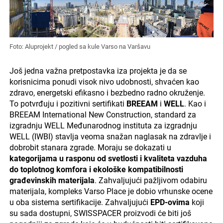
Foto: Aluprojekt / pogled sa kule Varso na Varšavu
Još jedna važna pretpostavka iza projekta je da se
korisnicima ponudi visok nivo udobnosti, shvaćen kao
zdravo, energetski efikasno i bezbedno radno okruženje.
To potvrđuju i pozitivni sertifikati
BREEAM
i
WELL
. Kao i
BREEAM International New Construction, standard za
izgradnju WELL Međunarodnog instituta za izgradnju
WELL (IWBI) stavlja veoma snažan naglasak na zdravlje i
dobrobit stanara zgrade. Moraju se dokazati u
kategorijama u rasponu od svetlosti i kvaliteta vazduha
do toplotnog komfora i ekološke kompatibilnosti
građevinskih materijala
. Zahvaljujući pažljivom odabiru
materijala, kompleks Varso Place je dobio vrhunske ocene
u oba sistema sertifikacije. Zahvaljujući
EPD-ovima
koji
su sada dostupni, SWISSPACER proizvodi će biti još