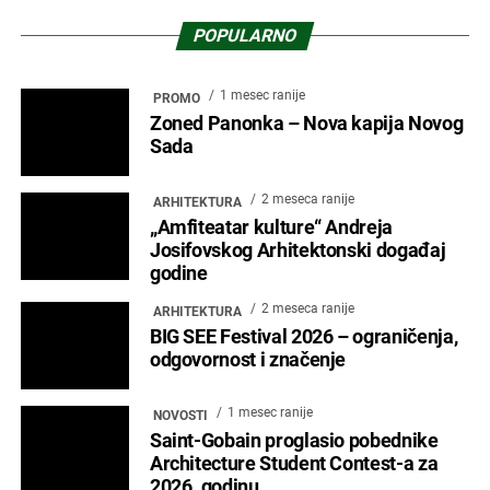
raspisala konkurs za drugu
regionalnu nagradu iz oblasti
arhitekture stanovanja
2 meseca ranije
ARHITEKTURA
Asocijacija srpskih arhitektonskih
praksi (ASAP) objavila Vodič za
arhitektonske konkurse
1 mesec ranije
ARHITEKTURA
Vođenje tima: Noćna mora i zlatna
prilika za arhitekte
3 meseca ranije
ARHITEKTURA
Aluminijum i staklo kao arhitektura:
Materijali koji oblikuju savremeni
prostor