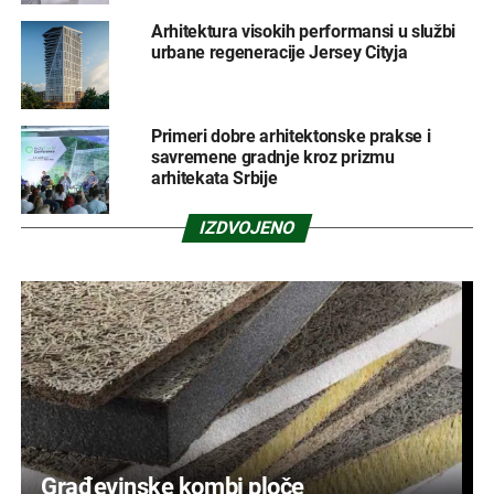
Arhitektura visokih performansi u službi
urbane regeneracije Jersey Cityja
Primeri dobre arhitektonske prakse i
savremene gradnje kroz prizmu
arhitekata Srbije
IZDVOJENO
Građevinske kombi ploče