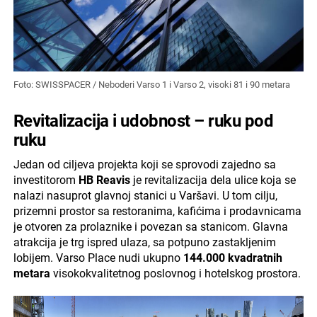
Foto: SWISSPACER / Neboderi Varso 1 i Varso 2, visoki 81 i 90 metara
Revitalizacija i udobnost – ruku pod
ruku
Jedan od ciljeva projekta koji se sprovodi zajedno sa
investitorom
HB Reavis
je revitalizacija dela ulice koja se
nalazi nasuprot glavnoj stanici u Varšavi. U tom cilju,
prizemni prostor sa restoranima, kafićima i prodavnicama
je otvoren za prolaznike i povezan sa stanicom. Glavna
atrakcija je trg ispred ulaza, sa potpuno zastakljenim
lobijem. Varso Place nudi ukupno
144.000 kvadratnih
metara
visokokvalitetnog poslovnog i hotelskog prostora.