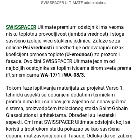
SVISSPACER ULTIMATE odstojnicima
SWISSPACER
Ultimate premium odstojnik ima veoma
nisku toplotnu provodljivost (lambda vrednost) i stoga
savršeno izoluje ivicu staklene jedinice. Zalaže se za
odlične
Psi vrednosti
i obezbeđuje odgovarajući nizak
koeficijent prenosa toplote (
U-vrednost
) za prozore i
fasade. Ovo čini SWISSPACER Ultimate jednim od
najboljih odstojnika sa toplim ivicama širom sveta prema
ift smernicama
WA-17/1 i WA-08/3.
Tokom faze ispitivanja materijala za projekat Varso 1,
tehnički aspekti su dopunjeni dodatnim termičkim
proračunima koji su obavljeni zajedno sa dobavljačima
sistema, proizvođačem izolacionog stakla Saint-Gobain
Glassolutions i arhitektama. Obrađeni su i estetski
aspekti. Crni mat SWISSPACER Ultimate odstojnik koji se
koristi u trostrukom staklu pokazao se kao savršena
dopuna mat završnoj obradi fasade. Odluka da se izabere