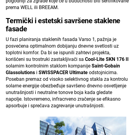
pogodniji za zgrade koje će u budućnosti biti sertifikovane
prema WELL ili BREEAM.
Termički i estetski savršene staklene
fasade
U fazi planiranja staklenih fasada Varso 1, pažnja je
posvećena optimalnom dobijanju dnevne svetlosti uz
toplotni komfor. Da bi se ispunili zahtevi projekta,
korišćeni su trostruki zastakljivači sa
Cool-Lite SKN 176 II
solarnim kontrolnim staklom kompanije
Saint-Gobain
Glassolutions
i
SWISSPACER Ultimate
odstojnicima.
Poseban premaz od visoko selektivnog stakla za kontrolu
solarne energije obezbeđuje savršeno dnevno osvetljenje
unutrašnjosti i neutralne tonove boja kada gledate
napolje. Istovremeno, infracrveno zračenje se efikasno
apsorbuje i sprečava zagrevanje unutrašnjosti.