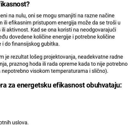
fikasnost?
deni na nulu, oni se mogu smanjiti na razne načine
m ili efikasnim pristupom energija može da se troši u
ili aktivnost. Kad se ona koristi na neodgovarajući
među dovedene količine energije i potrebne količine
 i do finansijskog gubitka.
 je rezultat lošeg projektovanja, neadekvatne radne
nja, praznog hoda ili rada opreme kada to nije potrebno
a nepotrebno visokom temperaturama i slično).
ra za energetsku efikasnost obuhvataju:
otnih uslova.