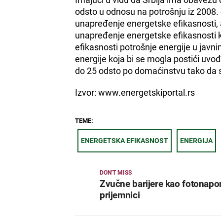
odsto u odnosu na potrošnju iz 2008. 
unapređenje energetske efikasnosti, 
unapređenje energetske efikasnosti k
efikasnosti potrošnje energije u javn
energije koja bi se mogla postići uvo
do 25 odsto po domaćinstvu tako da s
Izvor: www.energetskiportal.rs
TEME:
ENERGETSKA EFIKASNOST
ENERGIJA
DON'T MISS
Zvučne barijere kao fotonapo
prijemnici