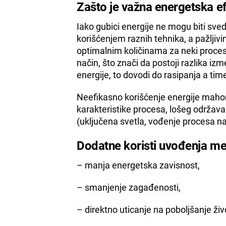
Zašto je važna energetska e
Iako gubici energije ne mogu biti sve
korišćenjem raznih tehnika, a pažljivi
optimalnim količinama za neki proces 
način, što znači da postoji razlika iz
energije, to dovodi do rasipanja a time
Neefikasno korišćenje energije mahom
karakteristike procesa, lošeg održava
(uključena svetla, vođenje procesa n
Dodatne koristi uvođenja me
– manja energetska zavisnost,
– smanjenje zagađenosti,
– direktno uticanje na poboljšanje živ