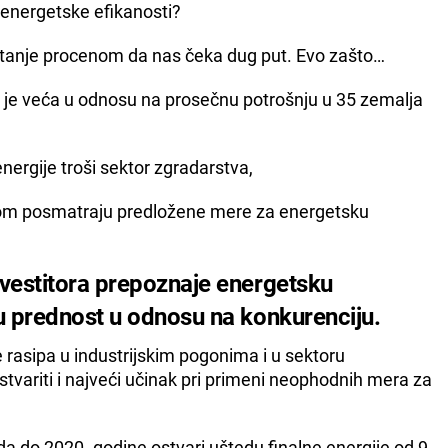
energetske efikanosti?
tanje procenom da nas čeka dug put. Evo zašto…
ko je veća u odnosu na prosečnu potrošnju u 35 zemalja
energije troši sektor zgradarstva,
ahom posmatraju predložene mere za energetsku
vestitora prepoznaje energetsku
 prednost u odnosu na konkurenciju.
e rasipa u industrijskim pogonima i u sektoru
stvariti i najveći učinak pri primeni neophodnih mera za
da do 2020. godine ostvari uštedu finalne energije od 9