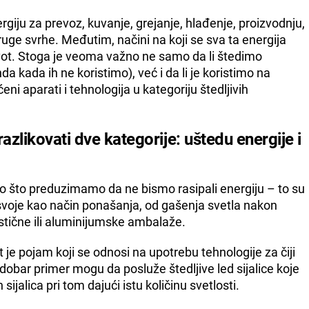
giju za prevoz, kuvanje, grejanje, hlađenje, proizvodnju,
druge svrhe. Međutim, načini na koji se sva ta energija
život. Stoga je veoma važno ne samo da li štedimo
da kada ih ne koristimo), već i da li je koristimo na
ćeni aparati i tehnologija u kategoriju štedljivih
zlikovati dve kategorije: uštedu energije i
 što preduzimamo da ne bismo rasipali energiju – to su
usvoje kao način ponašanja, od gašenja svetla nakon
lastične ili aluminijumske ambalaže.
je pojam koji se odnosi na upotrebu tehnologije za čiji
dobar primer mogu da posluže štedljive led sijalice koje
ijalica pri tom dajući istu količinu svetlosti.