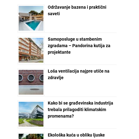
Održavanje bazena i praktični
saveti
Samoposluge u stambenim
zgradama – Pandorina kutija za
projektante
Loša ventilacija najpre utiče na
zdravlje
Kako bi se građevinska industrija
trebala prilagoditi klimatskim
promenama?
Ekološka kuća u obliku ljuske