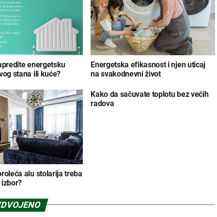
apredite energetsku
Energetska efikasnost i njen uticaj
vog stana ili kuće?
na svakodnevni život
Kako da sačuvate toplotu bez većih
radova
roleća alu stolarija treba
 izbor?
ZDVOJENO