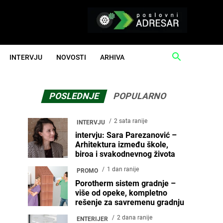
INTERVJU
NOVOSTI
ARHIVA
POSLEDNJE
POPULARNO
2 sata ranije
INTERVJU
intervju: Sara Parezanović –
Arhitektura između škole,
biroa i svakodnevnog života
1 dan ranije
PROMO
Porotherm sistem gradnje –
više od opeke, kompletno
rešenje za savremenu gradnju
2 dana ranije
ENTERIJER