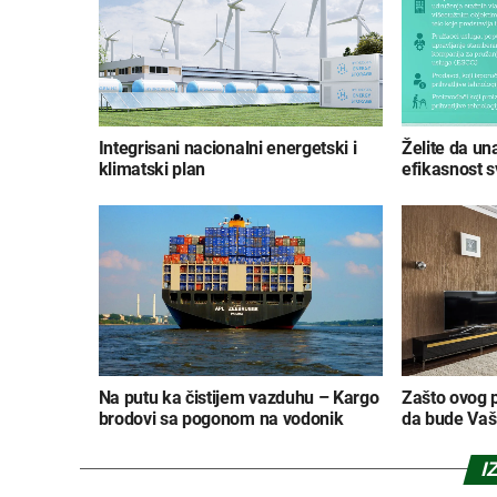
Integrisani nacionalni energetski i
Želite da un
klimatski plan
efikasnost s
Na putu ka čistijem vazduhu – Kargo
Zašto ovog p
brodovi sa pogonom na vodonik
da bude Vaš
I