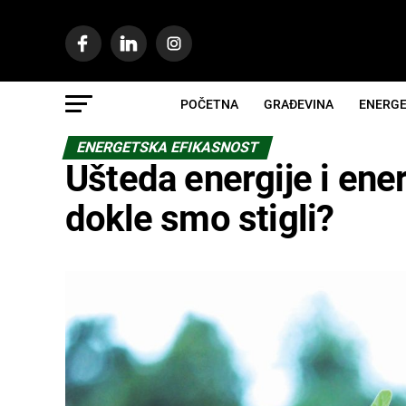
POČETNA
GRAĐEVINA
ENERGE
ENERGETSKA EFIKASNOST
Ušteda energije i ene
dokle smo stigli?