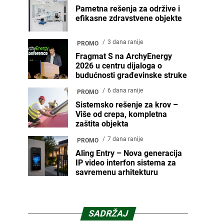
Pametna rešenja za održive i
efikasne zdravstvene objekte
3 dana ranije
PROMO
Fragmat S na ArchyEnergy
2026 u centru dijaloga o
budućnosti građevinske struke
6 dana ranije
PROMO
Sistemsko rešenje za krov –
Više od crepa, kompletna
zaštita objekta
7 dana ranije
PROMO
Aling Entry – Nova generacija
IP video interfon sistema za
savremenu arhitekturu
SADRŽAJ