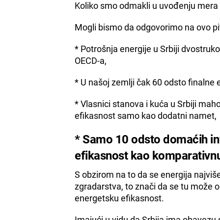
Koliko smo odmakli u uvođenju mera 
Mogli bismo da odgovorimo na ovo pi
* Potrošnja energije u Srbiji dvostru
OECD-a,
* U našoj zemlji čak 60 odsto finalne 
* Vlasnici stanova i kuća u Srbiji m
efikasnost samo kao dodatni namet,
* Samo 10 odsto domaćih in
efikasnost kao komparativnu
S obzirom na to da se energija najviš
zgradarstva, to znači da se tu može o
energetsku efikasnost.
Imajući u vidu da Srbija ima obavezu 