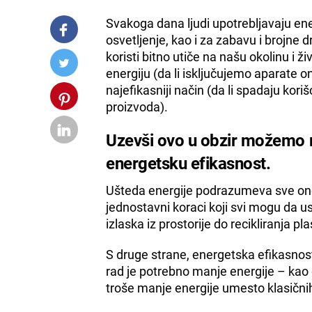
Svakoga dana ljudi upotrebljavaju ener
osvetljenje, kao i za zabavu i brojne 
koristi bitno utiče na našu okolinu i 
energiju (da li isključujemo aparate on
najefikasniji način (da li spadaju koriš
proizvoda).
Uzevši ovo u obzir možemo ra
energetsku efikasnost.
Ušteda energije podrazumeva sve ono
jednostavni koraci koji svi mogu da 
izlaska iz prostorije do recikliranja p
S druge strane, energetska efikasnost 
rad je potrebno manje energije – kao 
troše manje energije umesto klasičnih s