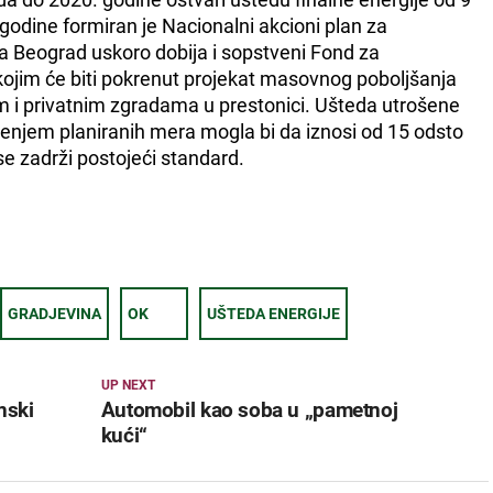
godine formiran je Nacionalni akcioni plan za
a Beograd uskoro dobija i sopstveni Fond za
ojim će biti pokrenut projekat masovnog poboljšanja
im i privatnim zgradama u prestonici. Ušteda utrošene
đenjem planiranih mera mogla bi da iznosi od 15 odsto
e zadrži postojeći standard.
GRADJEVINA
OK
UŠTEDA ENERGIJE
UP NEXT
nski
Automobil kao soba u „pametnoj
kući“