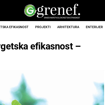
TSKA EFIKASNOST
PROJEKTI
ARHITEKTURA
ENTERIJER
rgetska efikasnost –