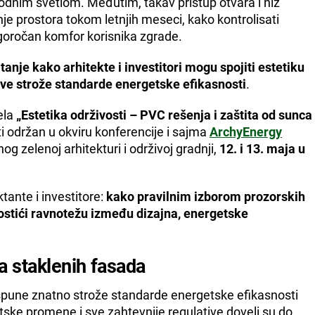
odnim svetlom. Međutim, takav pristup otvara i niz
je prostora tokom letnjih meseci, kako kontrolisati
ugoročan komfor korisnika zgrade.
anje kako arhitekte i investitori mogu spojiti estetiku
sve strože standarde energetske efikasnosti
.
ela
„Estetika održivosti – PVC rešenja i zaštita od sunca
iti održan u okviru konferencije i sajma
ArchyEnergy
g zelenoj arhitekturi i održivoj gradnji,
12. i 13. maja u
tante i investitore:
kako pravilnim izborom prozorskih
ostići ravnotežu između dizajna, energetske
a staklenih fasada
spune znatno strože standarde energetske efikasnosti
atske promene i sve zahtevnije regulative doveli su do