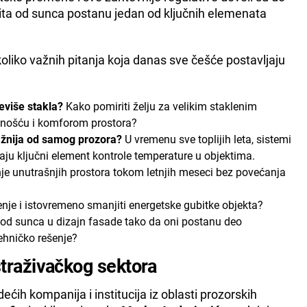
štita od sunca postanu jedan od ključnih elemenata
koliko važnih pitanja koja danas sve češće postavljaju
reviše stakla?
Kako pomiriti želju za velikim staklenim
snošću i komforom prostora?
 važnija od samog prozora?
U vremenu sve toplijih leta, sistemi
aju ključni element kontrole temperature u objektima.
je unutrašnjih prostora tokom letnjih meseci bez povećanja
enje i istovremeno smanjiti energetske gubitke objekta?
u od sunca u dizajn fasade tako da oni postanu deo
ehničko rešenje?
istraživačkog sektora
dećih kompanija i institucija iz oblasti prozorskih