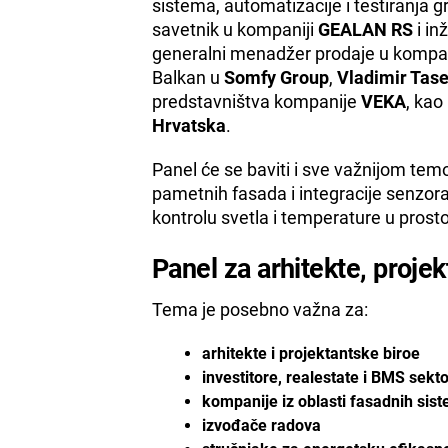
sistema, automatizacije i testiranja 
savetnik u kompaniji
GEALAN RS
i in
generalni menadžer prodaje u kompa
Balkan u
Somfy Group
,
Vladimir Tase
predstavništva kompanije
VEKA
, kao 
Hrvatska
.
Panel će se baviti i sve važnijom te
pametnih fasada i integracije senzora
kontrolu svetla i temperature u prosto
Panel za arhitekte, projek
Tema je posebno važna za:
arhitekte i projektantske biroe
investitore, realestate i BMS sekto
kompanije iz oblasti fasadnih siste
izvođače radova