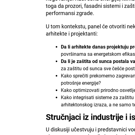
toga da prozori, fasadni sistemi i za
performansi zgrade.
U tom kontekstu, panel će otvoriti ne
arhitekte i projektanti:
Da li arhitekte danas projektuju p
površinama sa energetskom efika
Da li je zaštita od sunca postala
za zaštitu od sunca sve češće post
Kako sprečiti prekomerno zagrevan
potrošnje energije?
Kako optimizovati prirodno osvetlj
Kako integrisati sisteme za zaštit
arhitektonskog izraza, a ne samo t
Stručnjaci iz industrije i 
U diskusiji učestvuju i predstavnici vo