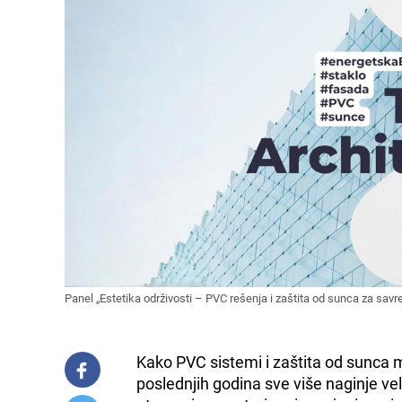
Panel „Estetika održivosti – PVC rešenja i zaštita od sunca za sa
Kako PVC sistemi i zaštita od sunca
poslednjih godina sve više naginje v