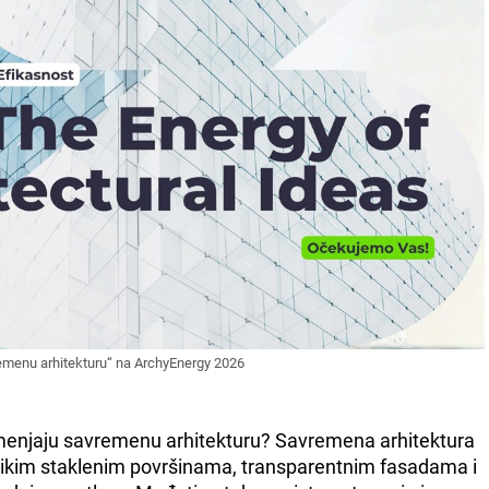
vremenu arhitekturu“ na ArchyEnergy 2026
 menjaju savremenu arhitekturu? Savremena arhitektura
elikim staklenim površinama, transparentnim fasadama i