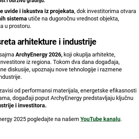
st i održivu gradnju.
e uvide i iskustva iz projekata
, dok investitorima otvara
nih sistema
utiče na dugoročnu vrednost objekta,
a u prostoru.
ta arhitekture i industrije
i sajma
ArchyEnergy 2026,
koji okuplja arhitekte,
 investitore iz regiona. Tokom dva dana događaja,
učne diskusije, upoznaju nove tehnologije i razmene
ndustrije.
avisi od performansi materijala, energetske efikasnosti
ama, događaji poput ArchyEnergy predstavljaju ključnu
strije i investitora.
nergy 2025 pogledajte na našem
YouTube kanalu
.