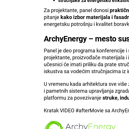
stručnjake za energetsku efikasno
Za projektante, panel donosi
praktičn
pitanje
kako izbor materijala i fasad
energetsku potrošnju i kvalitet boravk
ArchyEnergy – mesto susre
Panel je deo programa konferencije 
projektante, proizvođače materijala i
učesnici će imati priliku da prate str
iskustva sa vodećim stručnjacima iz i
U vremenu kada arhitektura sve više z
i pametnih sistema upravljanja zgrad
platformu za povezivanje
struke, indu
Kratak VIDEO #afterMovie sa ArchyE