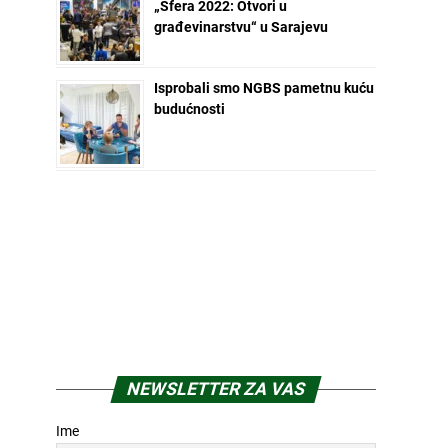
„Sfera 2022: Otvori u
građevinarstvu“ u Sarajevu
Isprobali smo NGBS pametnu kuću
budućnosti
NEWSLETTER ZA VAS
Ime