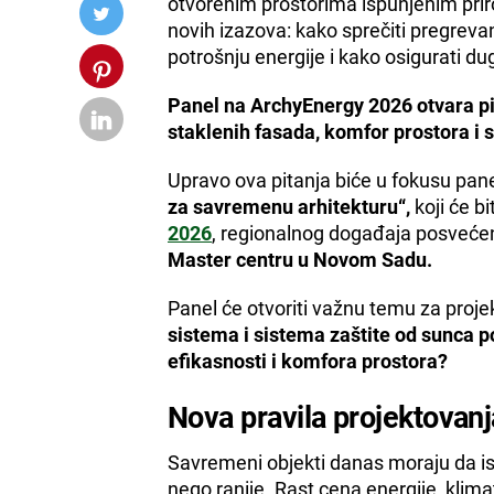
otvorenim prostorima ispunjenim prir
novih izazova: kako sprečiti pregrevan
potrošnju energije i kako osigurati d
Panel na ArchyEnergy 2026 otvara pit
staklenih fasada, komfor prostora i 
Upravo ova pitanja biće u fokusu pan
za savremenu arhitekturu“,
koji će b
2026
, regionalnog događaja posvećeno
Master centru u Novom Sadu.
Panel će otvoriti važnu temu za projek
sistema i sistema zaštite od sunca p
efikasnosti i komfora prostora?
Nova pravila projektovanj
Savremeni objekti danas moraju da i
nego ranije. Rast cena energije, klim