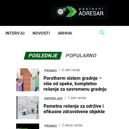
INTERVJU
NOVOSTI
ARHIVA
POSLEDNJE
POPULARNO
6 sati ranije
PROMO
Porotherm sistem gradnje –
više od opeke, kompletno
rešenje za savremenu gradnju
1 dan ranije
ENTERIJER
Pametna rešenja za održive i
efikasne zdravstvene objekte
2 dana ranije
PROMO