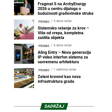
Fragmat S na ArchyEnergy
2026 u centru dijaloga o
budućnosti građevinske struke
5 dana ranije
PROMO
Sistemsko rešenje za krov –
Više od crepa, kompletna
zaštita objekta
6 dana ranije
PROMO
Aling Entry – Nova generacija
IP video interfon sistema za
savremenu arhitekturu
1 sedmica ranije
PROMO
Zeleni krovovi kao nova
infrastruktura grada
SADRŽAJ