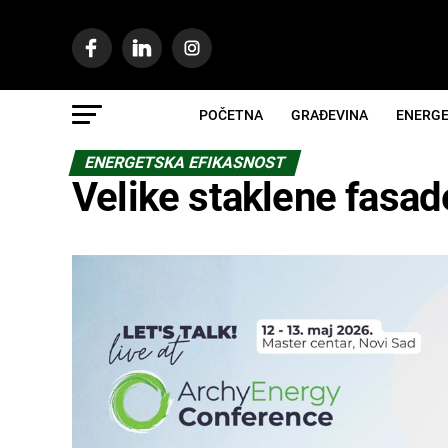
POČETNA
GRAĐEVINA
ENERGE
ENERGETSKA EFIKASNOST
Velike staklene fasade