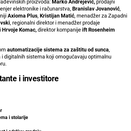
građevinskih proizvoda:
Marko Andrejević,
prodajni
ženjer elektronike i računarstva,
Branislav Jovanović
,
niji
Axioma Plus
,
Kristijan Matić
, menadžer za Zapadni
vski
, regionalni direktor i menadžer prodaje
i
Hrvoje Komac,
direktor kompanije
ift Rosenheim
mom
automatizacije sistema za zaštitu od sunca
,
 i digitalnih sistema koji omogućavaju optimalnu
ru.
tante i investitore
r
ma i stolarije