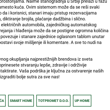
rostorijama. Naime stanogradnja u Srbiji prelazi u fazu
i umesto kuća. Ovim sistemom može da se reši svaki
da i korisnici, stanari imaju pristup rezervacijama
a, diktiranje brojila, plaćanje dadžbina i slično.
a električnih automobila, zajedničkog automatskog
rejanja i hlađenja može da se postigne ogromna količina
povezuje i stanare zajednice oglasnom tablom unutar
ostavi svoje mišljenje ili komentare. A sve to nudi na
vnog okupljanja najprestižnijih brendova iz sveta
rinesete stvaranju lepše, zdravije i održivije
aktirate. Vaša podrška je ključna za ostvarenje naših
zgraditi bolje sutra za sve nas!
ĆA
SMART HOME
TOTPROMET D.O.O.
UP HOME