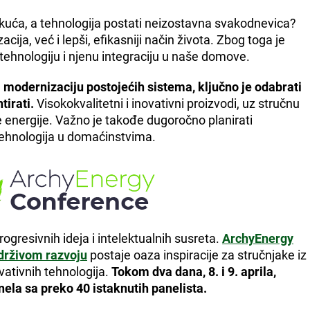
uća, a tehnologija postati neizostavna svakodnevica?
a, već i lepši, efikasniji način života. Zbog toga je
tehnologiju i njenu integraciju u naše domove.
i modernizaciju postojećih sistema, ključno je odabrati
tirati.
Visokokvalitetni i inovativni proizvodi, uz stručnu
 energije. Važno je takođe dugoročno planirati
 tehnologija u domaćinstvima.
rogresivnih ideja i intelektualnih susreta.
ArchyEnergy
održivom razvoju
postaje oaza inspiracije za stručnjake iz
ovativnih tehnologija.
Tokom dva dana, 8. i 9. aprila,
ela sa preko 40 istaknutih panelista.