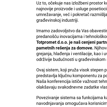
Uz to, očekuje nas izložbeni prostor
najnovije proizvode i usluge posetio
umrežavanje, već i pokretač razmišlja
građevinskoj industriji.
Imamo zadovoljstvo da Vas obavesti
predanošću inovacijama i tehnološkom
Totpromet d.o.o. je naš cenjeni partn
pametnih rešenja za domove.
Njihova
grejanja, hlađenja i ventilacije, kao 
održivije budućnosti u građevinskom 
Ovaj sistem, koji pruža visok stepen p
predstavlja ključnu komponentu za 
Naša konferencija ističe važnost teh
olakšavaju svakodnevne zadatke vlasn
Povezivanje sistema sa funkcijama kao 
navodnjavanja omogućava korisnicima