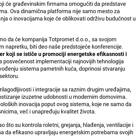
 koji će građevinskim firmama omogućiti da predstave
cima. Ova dinamična platforma nije samo mesto za
nja o inovacijama koje će oblikovati održivu budućnost u
mo da će kompanija Totpromet d.o.o., sa svojom
 napretku, biti deo naše predstojeće konferencije.
er koji se ističe u promociji energetske efikasnosti i
 posvećenost implementaciji najnovijih tehnologija
i uvođenju sistema pametnih kuća, doprinosi stvaranju
sektoru.
rilagodljivosti i integracije sa raznim drugim uređajima,
postizanje izuzetne udobnosti u modernim domovima.
noloških inovacija poput ovog sistema, koje ne samo da
icima, već i unapređuju kvalitet života.
što su kontrola roletni, grejanja, hlađenja, ventilacije i
 da efikasno upravljaju energetskim potrebama svojih