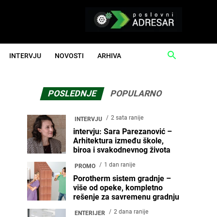
INTERVJU
NOVOSTI
ARHIVA
POSLEDNJE
POPULARNO
2 sata ranije
INTERVJU
intervju: Sara Parezanović –
Arhitektura između škole,
biroa i svakodnevnog života
1 dan ranije
PROMO
Porotherm sistem gradnje –
više od opeke, kompletno
rešenje za savremenu gradnju
2 dana ranije
ENTERIJER