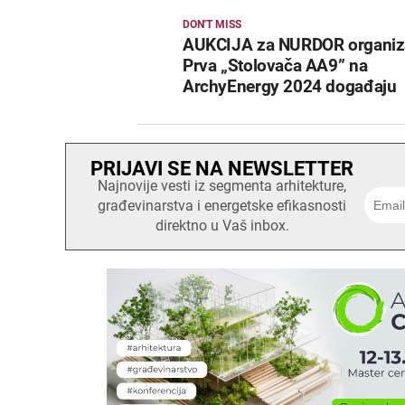
DON'T MISS
AUKCIJA za NURDOR organiza
Prva „Stolovača AA9” na
ArchyEnergy 2024 događaju
PRIJAVI SE NA NEWSLETTER
Najnovije vesti iz segmenta arhitekture,
građevinarstva i energetske efikasnosti
direktno u Vaš inbox.