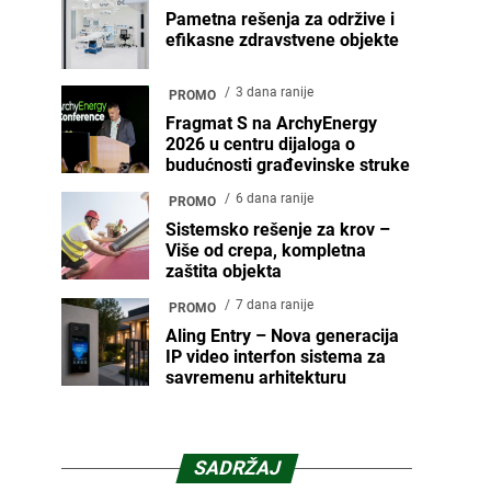
Pametna rešenja za održive i
efikasne zdravstvene objekte
3 dana ranije
PROMO
Fragmat S na ArchyEnergy
2026 u centru dijaloga o
budućnosti građevinske struke
6 dana ranije
PROMO
Sistemsko rešenje za krov –
Više od crepa, kompletna
zaštita objekta
7 dana ranije
PROMO
Aling Entry – Nova generacija
IP video interfon sistema za
savremenu arhitekturu
SADRŽAJ