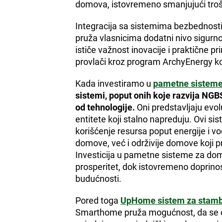
domova, istovremeno smanjujući trošk
Integracija sa sistemima bezbednosti
pruža vlasnicima dodatni nivo sigurno
ističe važnost inovacije i praktične pr
provlači kroz program ArchyEnergy ko
Kada investiramo u
pametne sisteme
sistemi, poput onih koje razvija N
od tehnologije.
Oni predstavljaju evol
entitete koji stalno napreduju. Ovi s
korišćenje resursa poput energije i 
domove, već i održivije domove koji 
Investicija u pametne sisteme za domo
prosperitet, dok istovremeno doprinos
budućnosti.
Pored toga
UpHome sistem za stamb
Smarthome pruža mogućnost, da se ove