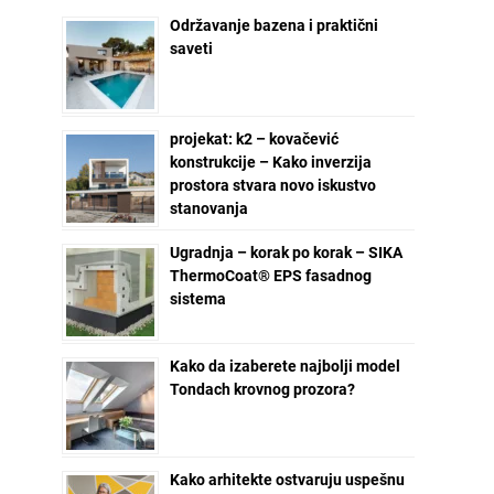
Održavanje bazena i praktični
saveti
projekat: k2 – kovačević
konstrukcije – Kako inverzija
prostora stvara novo iskustvo
stanovanja
Ugradnja – korak po korak – SIKA
ThermoCoat® EPS fasadnog
sistema
Kako da izaberete najbolji model
Tondach krovnog prozora?
Kako arhitekte ostvaruju uspešnu