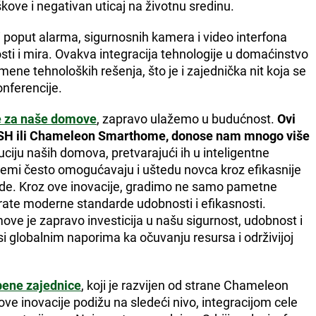
ove i negativan uticaj na životnu sredinu.
 poput alarma, sigurnosnih kamera i video interfona
sti i mira. Ovakva integracija tehnologije u domaćinstvo
imene tehnoloških rešenja, što je i zajednička nit koja se
nferencije.
 za naše domove
, zapravo ulažemo u budućnost.
Ovi
GBSH ili Chameleon Smarthome, donose nam mnogo više
uciju naših domova, pretvarajući ih u inteligentne
istemi često omogućavaju i uštedu novca kroz efikasnije
vode. Kroz ove inovacije, gradimo ne samo pametne
prate moderne standarde udobnosti i efikasnosti.
ve je zapravo investicija u našu sigurnost, udobnost i
i globalnim naporima ka očuvanju resursa i održivijoj
ene zajednice
, koji je razvijen od strane Chameleon
 inovacije podižu na sledeći nivo, integracijom cele