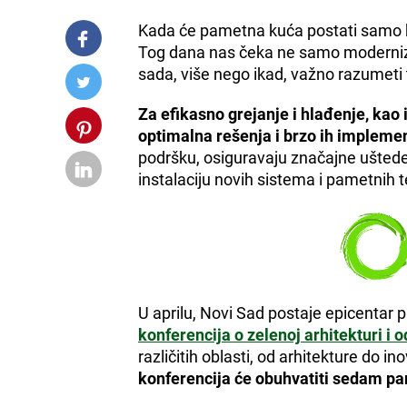
Kada će pametna kuća postati samo k
Tog dana nas čeka ne samo modernizacij
sada, više nego ikad, važno razumeti 
Za efikasno grejanje i hlađenje, kao 
optimalna rešenja i brzo ih implemen
podršku, osiguravaju značajne uštede
instalaciju novih sistema i pametnih
U aprilu, Novi Sad postaje epicentar p
konferencija o zelenoj arhitekturi i 
različitih oblasti, od arhitekture do in
konferencija će obuhvatiti sedam pan