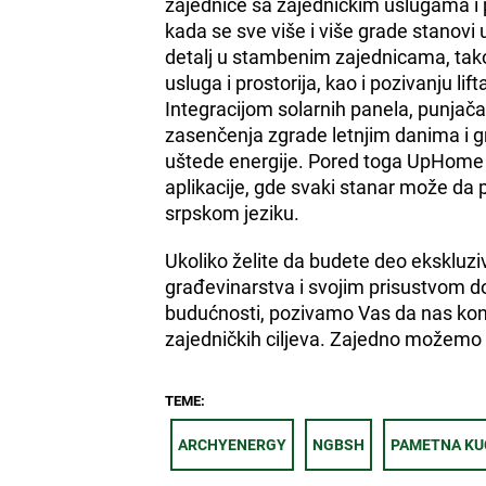
zajednice sa zajedničkim uslugama i p
kada se sve više i više grade stanov
detalj u stambenim zajednicama, tako 
usluga i prostorija, kao i pozivanju lift
Integracijom solarnih panela, punjač
zasenčenja zgrade letnjim danima i g
uštede energije. Pored toga UpHome 
aplikacije, gde svaki stanar može da p
srpskom jeziku.
Ukoliko želite da budete deo ekskluzi
građevinarstva i svojim prisustvom dop
budućnosti, pozivamo Vas da nas kont
zajedničkih ciljeva. Zajedno možemo i
TEME:
ARCHYENERGY
NGBSH
PAMETNA KU