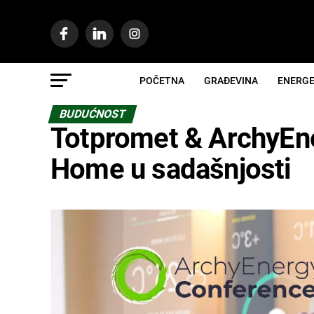
POČETNA
GRAĐEVINA
ENERGE
BUDUĆNOST
Totpromet & ArchyEne
Home u sadašnjosti