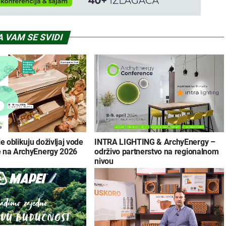
 VAM SE SVIDI
e oblikuju doživljaj vode
INTRA LIGHTING & ArchyEnergy –
 na ArchyEnergy 2026
održivo partnerstvo na regionalnom
nivou