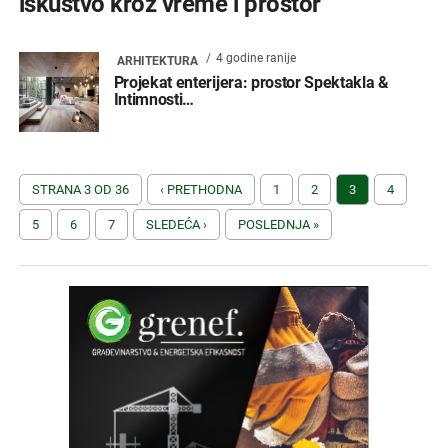
iskustvo kroz vreme i prostor
4 godine ranije
ARHITEKTURA
Projekat enterijera: prostor Spektakla &
Intimnosti…
STRANA 3 OD 36
‹ PRETHODNA
1
2
3
4
5
6
7
SLEDEĆA ›
POSLEDNJA »