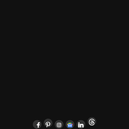
POČETNA
ARCHYENERGY KONFERENCIJA
MARKETING
POSLOVNI ADRESAR
O NAMA
PRETPLATA
ARHIVA