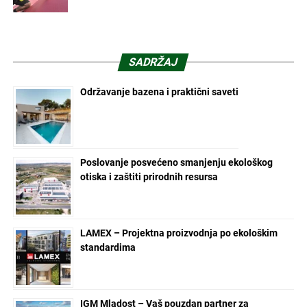
SADRŽAJ
Održavanje bazena i praktični saveti
Poslovanje posvećeno smanjenju ekološkog
otiska i zaštiti prirodnih resursa
LAMEX – Projektna proizvodnja po ekološkim
standardima
IGM Mladost – Vaš pouzdan partner za