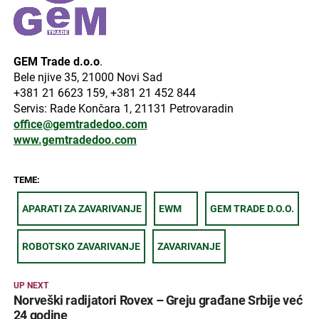
GEM Trade d.o.o
.
Bele njive 35, 21000 Novi Sad
+381 21 6623 159, +381 21 452 844
Servis: Rade Končara 1, 21131 Petrovaradin
office@gemtradedoo.com
www.gemtradedoo.com
TEME:
APARATI ZA ZAVARIVANJE
EWM
GEM TRADE D.O.O.
ROBOTSKO ZAVARIVANJE
ZAVARIVANJE
UP NEXT
Norveški radijatori Rovex – Greju građane Srbije već
24 godine