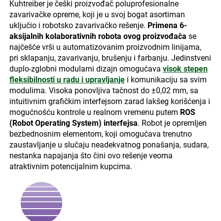
Kuhtreiber je češki proizvođač poluprofesionalne
zavarivačke opreme, koji je u svoj bogat asortiman
uključio i robotsko zavarivačko rešenje.
Primena 6-
aksijalnih kolaborativnih robota ovog proizvođača
se
najčešće vrši u automatizovanim proizvodnim linijama,
pri sklapanju, zavarivanju, brušenju i farbanju. Jedinstveni
duplo-zglobni modularni dizajn omogućava
visok stepen
fleksibilnosti u radu i upravljanje
i komunikaciju sa svim
modulima. Visoka ponovljiva tačnost do ±0,02 mm, sa
intuitivnim grafičkim interfejsom zarad lakšeg korišćenja i
mogućnošću kontrole u realnom vremenu putem
ROS
(Robot Operating System) interfejsa
. Robot je opremljen
bezbednosnim elementom, koji omogućava trenutno
zaustavljanje u slučaju neadekvatnog ponašanja, sudara,
nestanka napajanja što čini ovo rešenje veoma
atraktivnim potencijalnim kupcima.