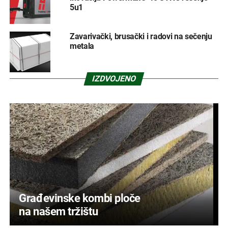
5u1
Zavarivački, brusački i radovi na sečenju
metala
IZDVOJENO
Građevinske kombi ploče
na našem tržištu