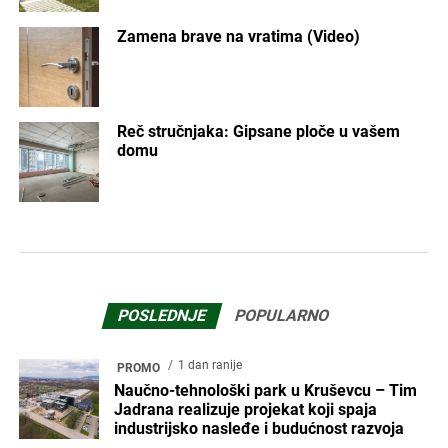
Zamena brave na vratima (Video)
Reč stručnjaka: Gipsane ploče u vašem
domu
POSLEDNJE
POPULARNO
1 dan ranije
PROMO
Naučno-tehnološki park u Kruševcu – Tim
Jadrana realizuje projekat koji spaja
industrijsko nasleđe i budućnost razvoja