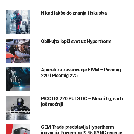
Nikad lakše do znanja i iskustva
Oblikujte lepši svet uz Hypertherm
Aparati za zavarivanje EWM – Picomig
220 i Picomig 225
PICOTIG 220 PULS DC – Moćni tig, sada
još moćniji
GEM Trade predstavlja Hypertherm
inovaciju Powermax® 45 SYNC rešenje