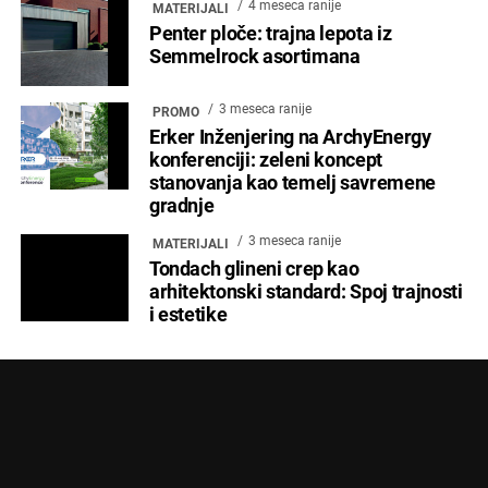
4 meseca ranije
MATERIJALI
Penter ploče: trajna lepota iz
Semmelrock asortimana
3 meseca ranije
PROMO
Erker Inženjering na ArchyEnergy
konferenciji: zeleni koncept
stanovanja kao temelj savremene
gradnje
3 meseca ranije
MATERIJALI
Tondach glineni crep kao
arhitektonski standard: Spoj trajnosti
i estetike