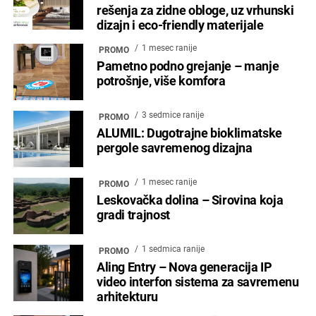
rešenja za zidne obloge, uz vrhunski
dizajn i eco-friendly materijale
1 mesec ranije
PROMO
Pametno podno grejanje – manje
potrošnje, više komfora
3 sedmice ranije
PROMO
ALUMIL: Dugotrajne bioklimatske
pergole savremenog dizajna
1 mesec ranije
PROMO
Leskovačka dolina – Sirovina koja
gradi trajnost
1 sedmica ranije
PROMO
Aling Entry – Nova generacija IP
video interfon sistema za savremenu
arhitekturu