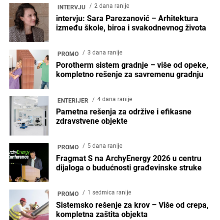
2 dana ranije
INTERVJU
intervju: Sara Parezanović – Arhitektura
između škole, biroa i svakodnevnog života
3 dana ranije
PROMO
Porotherm sistem gradnje – više od opeke,
kompletno rešenje za savremenu gradnju
4 dana ranije
ENTERIJER
Pametna rešenja za održive i efikasne
zdravstvene objekte
5 dana ranije
PROMO
Fragmat S na ArchyEnergy 2026 u centru
dijaloga o budućnosti građevinske struke
1 sedmica ranije
PROMO
Sistemsko rešenje za krov – Više od crepa,
kompletna zaštita objekta