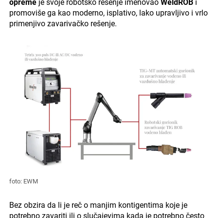
opreme
je svoje robotsko rešenje imenovao
WeldROB
i
promoviše ga kao moderno, isplativo, lako upravljivo i vrlo
primenjivo zavarivačko rešenje.
foto: EWM
Bez obzira da li je reč o manjim kontigentima koje je
potrebno zavariti ili o slučajevima kada je potrebno često