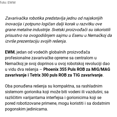
foto: EWM
Zavarivačka robotika predstavlja jednu od najskorijih
inovacija i potpuno logičan dalji korak u razvitku ove
grane metalne industrije. Svetski proizvođači su iskoristili
prisustvo na ovogodišnjem sajmu u Esenu u Nemačkoj da
izvrše prezentaciju svojih rešenja.
EWM
, jedan od vodećih globalnih proizvođača
profesionalne zavarivačke opreme sa centralom u
Nemačkoj je svoj doprinos u ovoj robotskoj revoluciji dao
u vidu dva rešenja –
Phoenix 355 Puls ROB za MIG/MAG
zavarivanje i Tetrix 300 puls ROB za TIG zavarivanje
.
Oba ponuđena rešenja su kompaktna, sa rashladnim
sistemom gorionika koji može biti vodeni ili vazdušni, sa
različitim varijantama interfejsa i gorionicima koji se
pored robotizovane primene, mogu koristiti i sa dodatnim
pogonskim jedinicama.