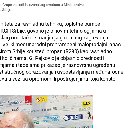
c Grupe za zaštitu ozonskog omotača u Ministarstvu
e Srbije
iteta za rashladnu tehniku, toplotne pumpe i
 KGH Srbije, govorio je o novim tehnologijama u
onskog omotača i smanjenja globalnog zagrevanja
e. Veliki međunarodni prehrambeni maloprodajni lanac
irom Srbije koristeći propan (R290) kao rashladno
i količinama. G. Pejković je objasnio prednosti i
ijama i tabelama prikazao je raznovrsnu ugrađenu
ost stručnog obrazovanja i uspostavljanja međunarodne
va u vezi sa opremom ili postrojenjima koja koriste