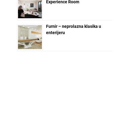
Experience Room
Furnir – neprolazna klasika u
enterijeru
NEWSLETTER ZA VAS
Ime