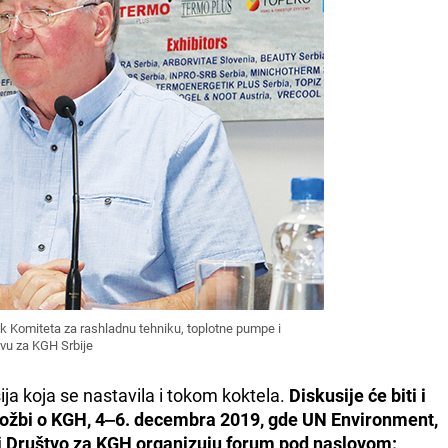
k Komiteta za rashladnu tehniku, toplotne pumpe i
tvu za KGH Srbije
ija koja se nastavila i tokom koktela.
Diskusije će biti i
ožbi o KGH, 4‒6. decembra 2019, gde UN Environment,
e i Društvo za KGH organizuju forum pod naslovom: