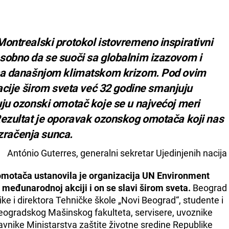
ontrealski protokol istovremeno inspirativni
sobno da se suoči sa globalnim izazovom i
 sa današnjom klimatskom krizom. Pod ovim
je širom sveta već 32 godine smanjuju
ju ozonski omotač koje se u najvećoj meri
Rezultat je oporavak ozonskog omotača koji nas
 zračenja sunca.
António Guterres, generalni sekretar Ujedinjenih nacija
motača ustanovila je organizacija UN Environment
 međunarodnoj akciji i on se slavi širom sveta.
Beograd
ike i direktora Tehničke škole „Novi Beograd“, studente i
eogradskog Mašinskog fakulteta, servisere, uvoznike
avnike Ministarstva zaštite životne sredine Republike