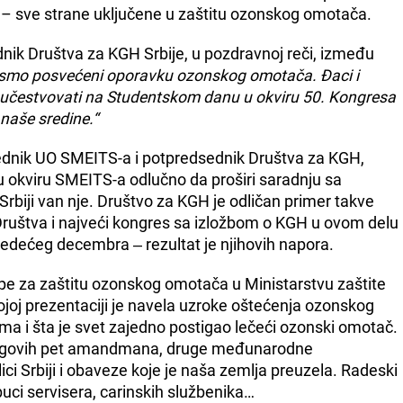
e – sve strane uključene u zaštitu ozonskog omotača.
nik Društva za KGH Srbije, u pozdravnoj reči, između
o smo posvećeni oporavku ozonskog omotača. Đaci i
 će učestvovati na Studentskom danu u okviru 50. Kongresa
naše sredine.“
dnik UO SMEITS-a i potpredsednik Društva za KGH,
u okviru SMEITS-a odlučno da proširi saradnju sa
rbiji van nje. Društvo za KGH je odličan primer takve
 Društva i najveći kongres sa izložbom o KGH u ovom delu
 sledećeg decembra ‒ rezultat je njihovih napora.
pe za zaštitu ozonskog omotača u Ministarstvu zaštite
vojoj prezentaciji je navela uzroke oštećenja ozonskog
a i šta je svet zajedno postigao lečeći ozonski omotač.
 njegovih pet amandmana, druge međunarodne
i Srbiji i obaveze koje je naša zemlja preuzela. Radeski
uci servisera, carinskih službenika…