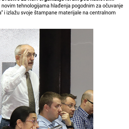
 u novim tehnologijama hlađenja pogodnim za očuvanje
“ i izlažu svoje štampane materijale na centralnom