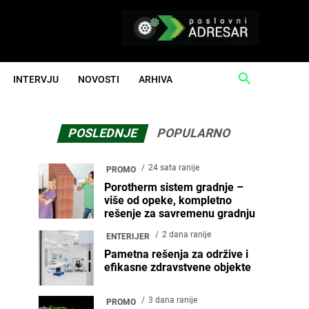
INTERVJU
NOVOSTI
ARHIVA
POSLEDNJE
POPULARNO
24 sata ranije
PROMO
Porotherm sistem gradnje –
više od opeke, kompletno
rešenje za savremenu gradnju
2 dana ranije
ENTERIJER
Pametna rešenja za održive i
efikasne zdravstvene objekte
3 dana ranije
PROMO