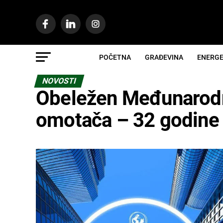
POČETNA
GRAĐEVINA
ENERGE
NOVOSTI
Obeležen Međunarodn
omotača – 32 godine 