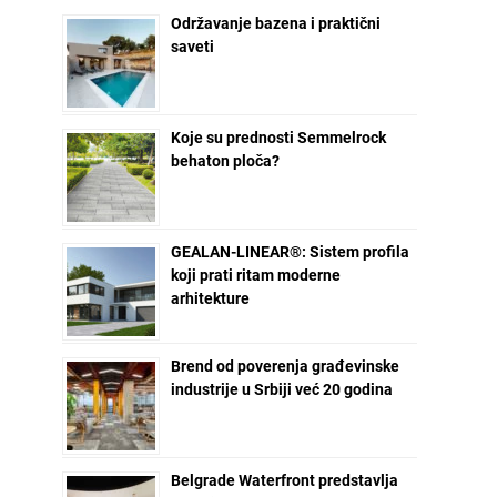
Održavanje bazena i praktični
saveti
Koje su prednosti Semmelrock
behaton ploča?
GEALAN-LINEAR®: Sistem profila
koji prati ritam moderne
arhitekture
Brend od poverenja građevinske
industrije u Srbiji već 20 godina
Belgrade Waterfront predstavlja