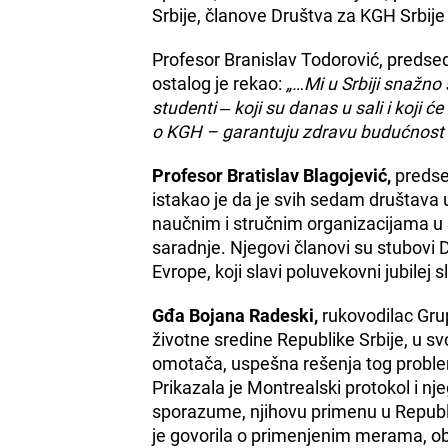
Srbije, članove Društva za KGH Srbij
Profesor Branislav Todorović, predsed
ostalog je rekao:
„…Mi u Srbiji snažn
studenti ‒ koji su danas u sali i koji
o KGH – garantuju zdravu budućnost 
Profesor Bratislav Blagojević,
predse
istakao je da je svih sedam društava 
naučnim i stručnim organizacijama u S
saradnje. Njegovi članovi su stubovi
Evrope, koji slavi poluvekovni jubilej
Gđa Bojana Radeski,
rukovodilac Gru
životne sredine Republike Srbije, u s
omotača, uspešna rešenja tog problem
Prikazala je Montrealski protokol i
sporazume, njihovu primenu u Republic
je govorila o primenjenim merama, ob