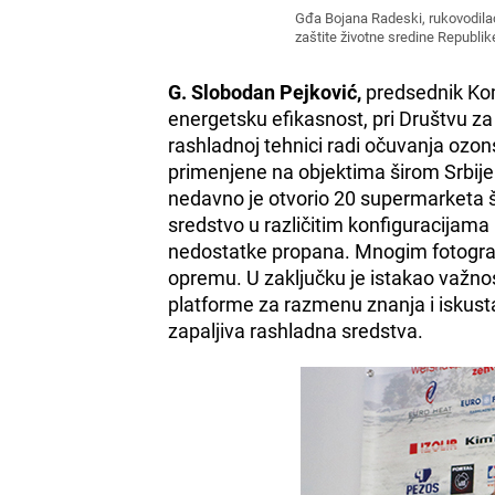
Gđa Bojana Radeski, rukovodila
zaštite životne sredine Republik
G. Slobodan Pejković,
predsednik Kom
energetsku efikasnost, pri Društvu za
rashladnoj tehnici radi očuvanja oz
primenjene na objektima širom Srbij
nedavno je otvorio 20 supermarketa š
sredstvo u različitim konfiguracijama 
nedostatke propana. Mnogim fotograf
opremu. U zaključku je istakao važn
platforme za razmenu znanja i iskusta
zapaljiva rashladna sredstva.