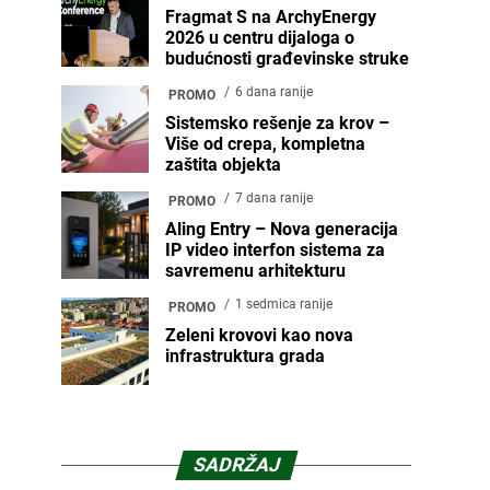
Fragmat S na ArchyEnergy
2026 u centru dijaloga o
budućnosti građevinske struke
6 dana ranije
PROMO
Sistemsko rešenje za krov –
Više od crepa, kompletna
zaštita objekta
7 dana ranije
PROMO
Aling Entry – Nova generacija
IP video interfon sistema za
savremenu arhitekturu
1 sedmica ranije
PROMO
Zeleni krovovi kao nova
infrastruktura grada
SADRŽAJ