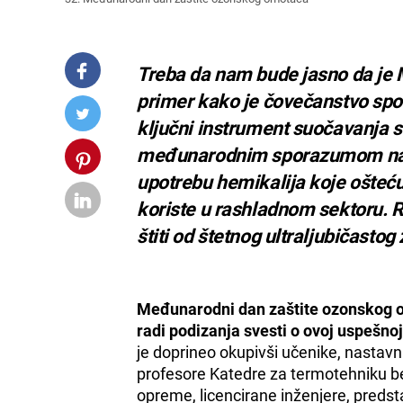
Treba da nam bude jasno da je M
primer kako je čovečanstvo spo
ključni instrument suočavanja
međunarodnim sporazumom naci
upotrebu hemikalija koje ošteću
koriste u rashladnom sektoru. 
štiti od štetnog ultraljubičastog
Međunarodni dan zaštite ozonskog o
radi podizanja svesti o ovoj uspešnoj
je doprineo okupivši učenike, nastavn
profesore Katedre za termotehniku b
opreme, licencirane inženjere, predst