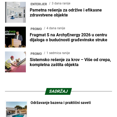
3 dana ranije
ENTERIJER
Pametna rešenja za održive i efikasne
zdravstvene objekte
4 dana ranije
PROMO
Fragmat S na ArchyEnergy 2026 u centru
dijaloga o budućnosti građevinske struke
1 sedmica ranije
PROMO
Sistemsko rešenje za krov – Više od crepa,
kompletna zaštita objekta
SADRŽAJ
Održavanje bazena i praktični saveti