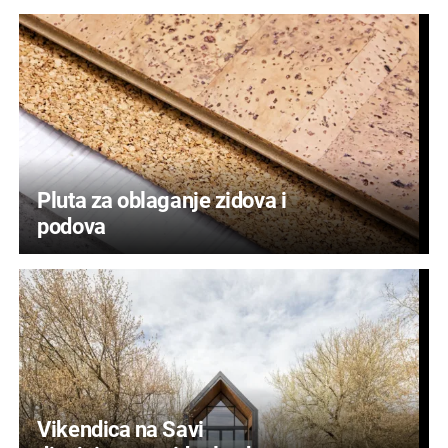
Pluta za oblaganje zidova i
podova
Vikendica na Savi