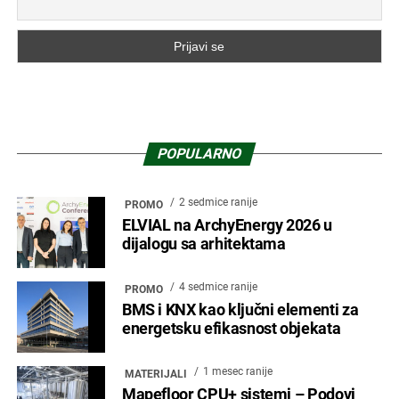
POPULARNO
2 sedmice ranije
PROMO
ELVIAL na ArchyEnergy 2026 u
dijalogu sa arhitektama
4 sedmice ranije
PROMO
BMS i KNX kao ključni elementi za
energetsku efikasnost objekata
1 mesec ranije
MATERIJALI
Mapefloor CPU+ sistemi – Podovi