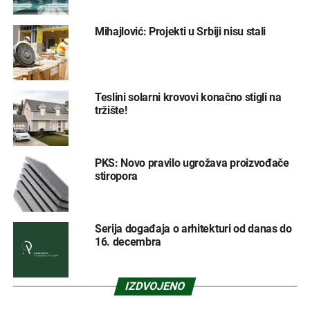
Mihajlović: Projekti u Srbiji nisu stali
Teslini solarni krovovi konačno stigli na
tržište!
PKS: Novo pravilo ugrožava proizvođače
stiropora
Serija događaja o arhitekturi od danas do
16. decembra
IZDVOJENO