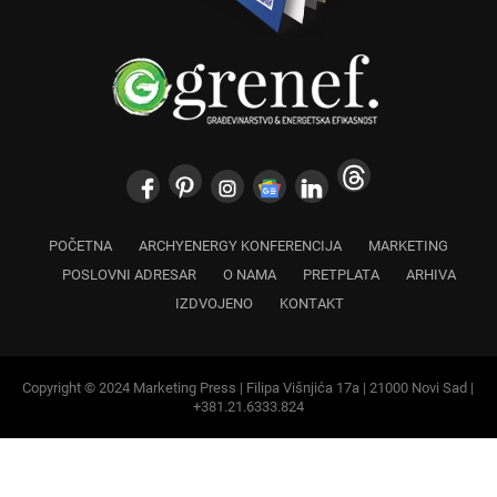
POČETNA
ARCHYENERGY KONFERENCIJA
MARKETING
POSLOVNI ADRESAR
O NAMA
PRETPLATA
ARHIVA
IZDVOJENO
KONTAKT
Copyright © 2024 Marketing Press | Filipa Višnjića 17a | 21000 Novi Sad |
+381.21.6333.824