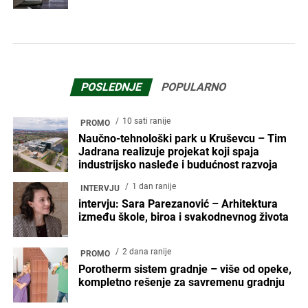
POSLEDNJE
POPULARNO
10 sati ranije
PROMO
Naučno-tehnološki park u Kruševcu – Tim
Jadrana realizuje projekat koji spaja
industrijsko nasleđe i budućnost razvoja
1 dan ranije
INTERVJU
intervju: Sara Parezanović – Arhitektura
između škole, biroa i svakodnevnog života
2 dana ranije
PROMO
Porotherm sistem gradnje – više od opeke,
kompletno rešenje za savremenu gradnju