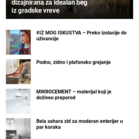
dizajnirana za idealan beg
iz gradske vreve
#IZ MOG ISKUSTVA – Preko izolacije do
uživancije
Podno, zidno i plafonsko grejanje
MIKROCEMENT – materijal koji je
doživeo preporod
Bela sahara zid za moderan enterijer u
par koraka