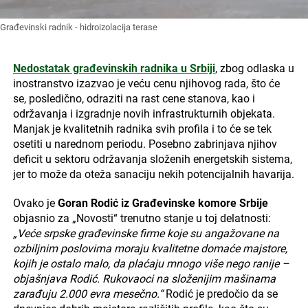
Građevinski radnik - hidroizolacija terase
Nedostatak građevinskih radnika u Srbiji
, zbog odlaska u
inostranstvo izazvao je veću cenu njihovog rada, što će
se, posledično, odraziti na rast cene stanova, kao i
održavanja i izgradnje novih infrastrukturnih objekata.
Manjak je kvalitetnih radnika svih profila i to će se tek
osetiti u narednom periodu. Posebno zabrinjava njihov
deficit u sektoru održavanja složenih energetskih sistema,
jer to može da oteža sanaciju nekih potencijalnih havarija.
Ovako je
Goran Rodić iz Građevinske komore Srbije
objasnio za „Novosti“ trenutno stanje u toj delatnosti:
„Veće srpske građevinske firme koje su angažovane na
ozbiljnim poslovima moraju kvalitetne domaće majstore,
kojih je ostalo malo, da plaćaju mnogo više nego ranije –
objašnjava Rodić. Rukovaoci na složenijim mašinama
zarađuju 2.000 evra mesečno.“
Rodić je predočio da se