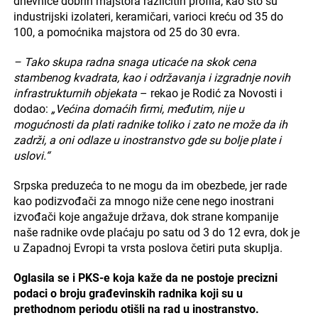
dnevnice dobrih majstora različitih profila, kao što su
industrijski izolateri, keramičari, varioci kreću od 35 do
100, a pomoćnika majstora od 25 do 30 evra.
– Tako skupa radna snaga uticaće na skok cena
stambenog kvadrata, kao i održavanja i izgradnje novih
infrastrukturnih objekata
– rekao je Rodić za Novosti i
dodao:
„Većina domaćih firmi, međutim, nije u
mogućnosti da plati radnike toliko i zato ne može da ih
zadrži, a oni odlaze u inostranstvo gde su bolje plate i
uslovi.“
Srpska preduzeća to ne mogu da im obezbede, jer rade
kao podizvođači za mnogo niže cene nego inostrani
izvođači koje angažuje država, dok strane kompanije
naše radnike ovde plaćaju po satu od 3 do 12 evra, dok je
u Zapadnoj Evropi ta vrsta poslova četiri puta skuplja.
Oglasila se i PKS-e koja kaže da ne postoje precizni
podaci o broju građevinskih radnika koji su u
prethodnom periodu otišli na rad u inostranstvo.