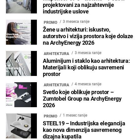
projektovani za najzahtevnije
industrijske uslove
3 meseca ranije
PROMO
Žene u arhitekturi: iskustvo,
autorstvo i vizija prostora koje dolaze
na ArchyEnergy 2026
3 meseca ranije
ARHITEKTURA
Aluminijum i staklo kao arhitektura:
Materijali koji oblikuju savremeni
prostor
4 meseca ranije
ARHITEKTURA
Svetlo koje oblikuje prostor –
Zumtobel Group na ArchyEnergy
2026
1 mesec ranije
PROMO
STEEL19 – Industrijska elegancija
kao nova dimenzija savremenog
dizajna kupatila