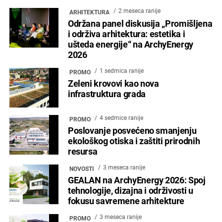
2 meseca ranije
ARHITEKTURA
Održana panel diskusija „Promišljena
i održiva arhitektura: estetika i
ušteda energije“ na ArchyEnergy
2026
1 sedmica ranije
PROMO
Zeleni krovovi kao nova
infrastruktura grada
4 sedmice ranije
PROMO
Poslovanje posvećeno smanjenju
ekološkog otiska i zaštiti prirodnih
resursa
3 meseca ranije
NOVOSTI
GEALAN na ArchyEnergy 2026: Spoj
tehnologije, dizajna i održivosti u
fokusu savremene arhitekture
3 meseca ranije
PROMO