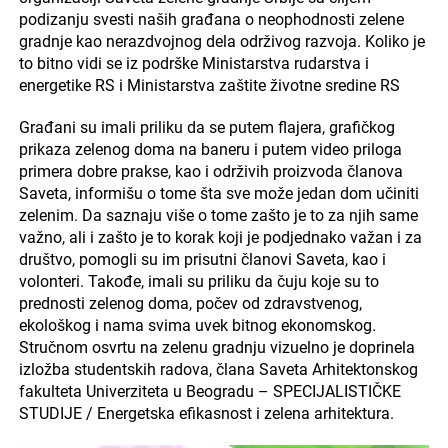
podizanju svesti naših građana o neophodnosti zelene
gradnje kao nerazdvojnog dela održivog razvoja. Koliko je
to bitno vidi se iz podrške Ministarstva rudarstva i
energetike RS i Ministarstva zaštite životne sredine RS
Građani su imali priliku da se putem flajera, grafičkog
prikaza zelenog doma na baneru i putem video priloga
primera dobre prakse, kao i održivih proizvoda članova
Saveta, informišu o tome šta sve može jedan dom učiniti
zelenim. Da saznaju više o tome zašto je to za njih same
važno, ali i zašto je to korak koji je podjednako važan i za
društvo, pomogli su im prisutni članovi Saveta, kao i
volonteri. Takođe, imali su priliku da čuju koje su to
prednosti zelenog doma, počev od zdravstvenog,
ekološkog i nama svima uvek bitnog ekonomskog.
Stručnom osvrtu na zelenu gradnju vizuelno je doprinela
izložba studentskih radova, člana Saveta Arhitektonskog
fakulteta Univerziteta u Beogradu – SPECIJALISTIČKE
STUDIJE / Energetska efikasnost i zelena arhitektura.