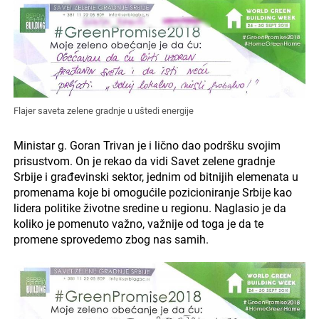
Flajer saveta zelene gradnje u uštedi energije
Ministar g. Goran Trivan je i lično dao podršku svojim
prisustvom. On je rekao da vidi Savet zelene gradnje
Srbije i građevinski sektor, jednim od bitnijih elemenata u
promenama koje bi omogućile pozicioniranje Srbije kao
lidera politike životne sredine u regionu. Naglasio je da
koliko je pomenuto važno, važnije od toga je da te
promene sprovedemo zbog nas samih.