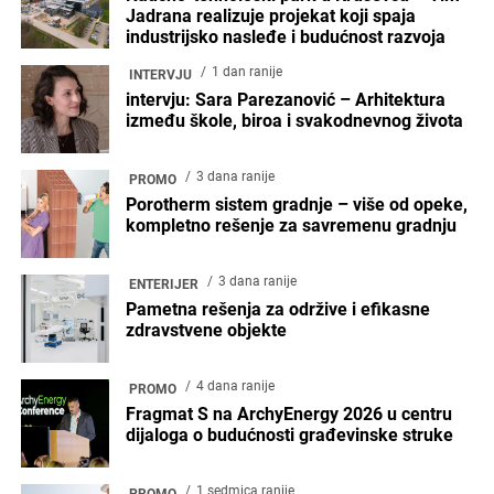
Jadrana realizuje projekat koji spaja
industrijsko nasleđe i budućnost razvoja
1 dan ranije
INTERVJU
intervju: Sara Parezanović – Arhitektura
između škole, biroa i svakodnevnog života
3 dana ranije
PROMO
Porotherm sistem gradnje – više od opeke,
kompletno rešenje za savremenu gradnju
3 dana ranije
ENTERIJER
Pametna rešenja za održive i efikasne
zdravstvene objekte
4 dana ranije
PROMO
Fragmat S na ArchyEnergy 2026 u centru
dijaloga o budućnosti građevinske struke
1 sedmica ranije