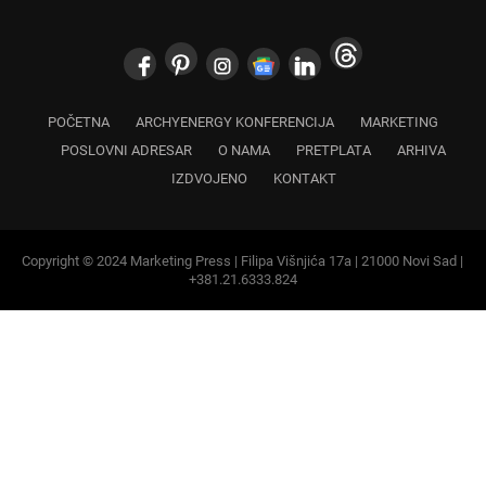
POČETNA
ARCHYENERGY KONFERENCIJA
MARKETING
POSLOVNI ADRESAR
O NAMA
PRETPLATA
ARHIVA
IZDVOJENO
KONTAKT
Copyright © 2024 Marketing Press | Filipa Višnjića 17a | 21000 Novi Sad |
+381.21.6333.824