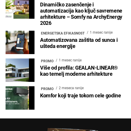
Dinamičko zasenčenje i
automatizacija kao ključ savremene
arhitekture – Somfy na ArchyEnergy
2026
1 mesec ranije
ENERGETSKA EFIKASNOST
Automatizovana zaštita od sunca i
ušteda energije
1 mesec ranije
PROMO
Više od profila: GEALAN-LINEAR®
kao temelj moderne arhitekture
2 meseca ranije
PROMO
Komfor koji traje tokom cele godine