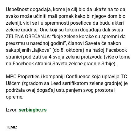
Uspešnost događaja, kome je cilj bio da ukaže na to da
svako može učiniti mali pomak kako bi njegov dom bio
zeleniji, vidi se i u spremnosti posetioca da budu akteri
zelene gradnje. One koji su tokom događaja dali svoja
ZELENA OBEĆANJA: “koje zelene korake su spremni da
preuzmu u narednoj godini”, članovi Saveta će nakon
sakupljenih „lajkova“ (do 8. oktobra) na našoj Facebook
stranici podržati sa 4 svoja zelena proizvoda (više o tome
na Facebook stranici Saveta zelene gradnje Srbije).
MPC Properties i kompaniji Confluence koja upravlja TC
Ušćem (zgradom sa Leed sertifikatom zelene gradnje) je
podržala ovaj događaj ustupanjem svog prostora i
opreme.
Izvor:
serbiagbc.rs
TEME: