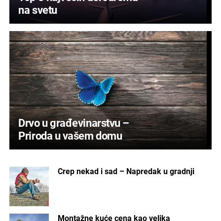
na svetu
Drvo u građevinarstvu –
Priroda u vašem domu
Crep nekad i sad – Napredak u gradnji
Montažne kuće cena kao velika