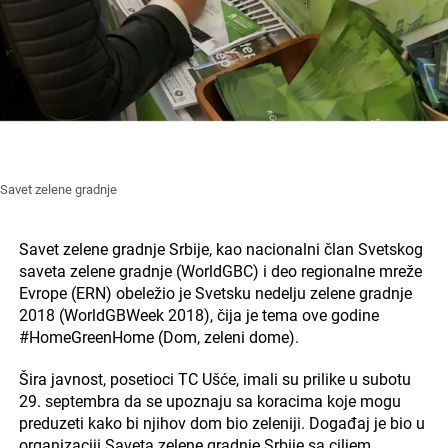
Savet zelene gradnje
Savet zelene gradnje Srbije, kao nacionalni član Svetskog
saveta zelene gradnje (WorldGBC) i deo regionalne mreže
Evrope (ERN) obeležio je Svetsku nedelju zelene gradnje
2018 (WorldGBWeek 2018), čija je tema ove godine
#HomeGreenHome (Dom, zeleni dome).
Šira javnost, posetioci TC Ušće, imali su prilike u subotu
29. septembra da se upoznaju sa koracima koje mogu
preduzeti kako bi njihov dom bio zeleniji. Događaj je bio u
organizaciji Saveta zelene gradnje Srbije sa ciljem