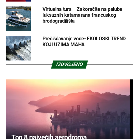
Virtuelna tura – Zakoračite na palube
luksuznih katamarana francuskog
brodogradilišta
Prečišćavanje vode- EKOLOŠKI TREND
KOJI UZIMA MAHA
IZDVOJENO
Top 8 najvećih aerodroma