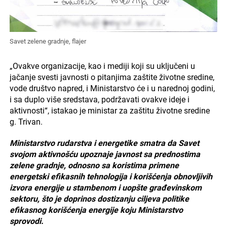
Savet zelene gradnje, flajer
„Ovakve organizacije, kao i mediji koji su uključeni u
jačanje svesti javnosti o pitanjima zaštite životne sredine,
vode društvo napred, i Ministarstvo će i u narednoj godini,
i sa duplo više sredstava, podržavati ovakve ideje i
aktivnosti“, istakao je ministar za zaštitu životne sredine
g. Trivan.
Ministarstvo rudarstva i energetike smatra da Savet
svojom aktivnošću upoznaje javnost sa prednostima
zelene gradnje, odnosno sa koristima primene
energetski efikasnih tehnologija i korišćenja obnovljivih
izvora energije u stambenom i uopšte građevinskom
sektoru, što je doprinos dostizanju ciljeva politike
efikasnog korišćenja energije koju Ministarstvo
sprovodi.