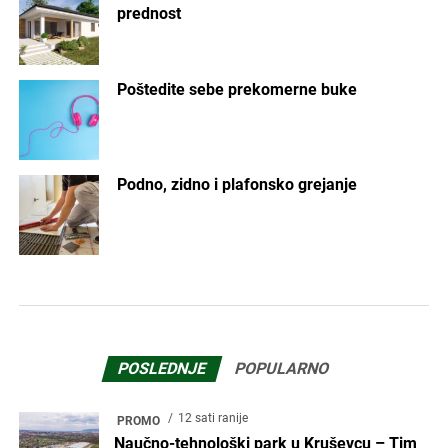
prednost
Poštedite sebe prekomerne buke
Podno, zidno i plafonsko grejanje
POSLEDNJE
POPULARNO
12 sati ranije
PROMO
Naučno-tehnološki park u Kruševcu – Tim