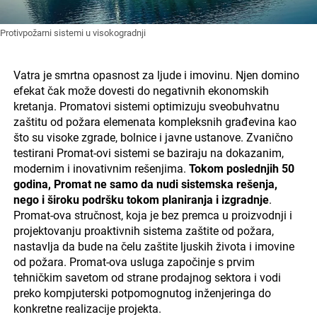
Protivpožarni sistemi u visokogradnji
Vatra je smrtna opasnost za ljude i imovinu. Njen domino
efekat čak može dovesti do negativnih ekonomskih
kretanja. Promatovi sistemi optimizuju sveobuhvatnu
zaštitu od požara elemenata kompleksnih građevina kao
što su visoke zgrade, bolnice i javne ustanove. Zvanično
testirani Promat-ovi sistemi se baziraju na dokazanim,
modernim i inovativnim rešenjima.
Tokom poslednjih 50
godina, Promat ne samo da nudi sistemska rešenja,
nego i široku podršku tokom planiranja i izgradnje
.
Promat-ova stručnost, koja je bez premca u proizvodnji i
projektovanju proaktivnih sistema zaštite od požara,
nastavlja da bude na čelu zaštite ljuskih života i imovine
od požara. Promat-ova usluga započinje s prvim
tehničkim savetom od strane prodajnog sektora i vodi
preko kompjuterski potpomognutog inženjeringa do
konkretne realizacije projekta.