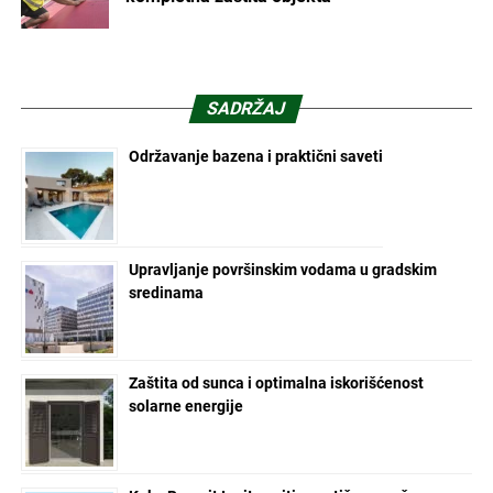
SADRŽAJ
Održavanje bazena i praktični saveti
Upravljanje površinskim vodama u gradskim
sredinama
Zaštita od sunca i optimalna iskorišćenost
solarne energije