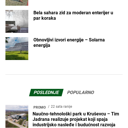
Bela sahara zid za moderan enterijer u
par koraka
Obnovljivi izvori energije – Solarna
energija
POSLEDNJE
POPULARNO
22 sata ranije
PROMO
Naučno-tehnološki park u Kruševcu – Tim
Jadrana realizuje projekat koji spaja
industrijsko nasleđe i budućnost razvoja