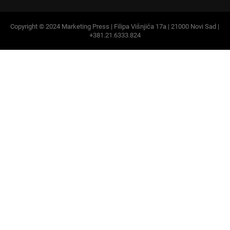
Copyright © 2024 Marketing Press | Filipa Višnjića 17a | 21000 Novi Sad |
+381.21.6333.824