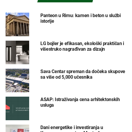
Panteon u Rimu: kamen i beton u službi
istorije
LG bojler je efikasan, ekološki praktičan i
višestruko nagrađivan za dizajn
Sava Centar spreman da dočeka skupove
sa više od 5,000 učesnika
ASAP: Istraživanja cena arhitektonskih
usluga
Dani energetike i investiranja u