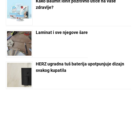
Kako Baumit Ionit pozitivno utiče na vaše
zdravlje?
Laminat i sve njegove šare
HERZ ugradna tuš baterija upotpunjuje dizajn
svakog kupatila