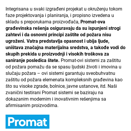
Integrisana u svaki izgrađeni projekat u okruženju tokom
faze projektovanja i planiranja, i propisno izvedena u
skladu s preporukama proizvođača,
Promat-ova
građevinska rešenja osiguravaju da su ispunjeni strogi
zahtevi i da osnovni principi zaštite od požara nisu
ugroženi. Vatra predstavlja opasnost i ubija ljude,
uništava značajna materijalna sredstva, a takođe vodi do
skupih prekida u proizvodnji i visokih troškova za
saniranje posledica štete.
Promat-ovi sistemi za zaštitu
od požara pomažu da se spasu ljudski životi i imovina u
slučaju požara – ovi sistemi garantuju sveobuhvatnu
zaštitu od požara elemenata kompleksnih građevina kao
što su visoke zgrade, bolnice, javne ustanove, itd. Naši
zvanični testirani Promat sistemi se baziraju na
dokazanim modernim i inovativnim rešenjima sa
afirmisanim proizvodima.