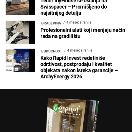
TechTinyHouse se oslanja na
Swisspacer – Promišljeno do
najsitnijeg detalja
4 meseca ranije
GRAĐEVINA
Profesionalni alati koji menjaju način
rada na gradilištu
4 meseca ranije
BUDUĆNOST
Kako Rapid Invest redefiniše
održivost, postprodaju i kvalitet
objekata nakon isteka garancije –
ArchyEnergy 2026