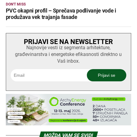
DON'T MISS
PVC okapni profil – Sprečava podlivanje vode i
produžava vek trajanja fasade
PRIJAVI SE NA NEWSLETTER
Najnovije vesti iz segmenta arhitekture,
građevinarstva i energetske efikasnosti direktno u
Vaš inbox.
MOŽDA VAM SE SVIDI