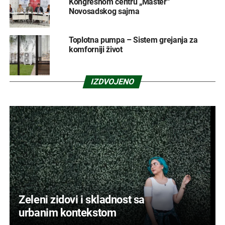
Kongresnom centru „Master“
Novosadskog sajma
Toplotna pumpa – Sistem grejanja za
komforniji život
IZDVOJENO
Zeleni zidovi i skladnost sa
urbanim kontekstom