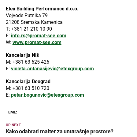
Etex Building Performance d.o.o.
Vojvode Putnika 79
21208 Sremska Kamenica
T: +381 21 210 10 90
E:
info.rs@promat-see.com
W:
www.promat-see.com
Kancelarija Niš
M: +381 63 625 426
E:
violeta.antanasijevic@etexgroup.com
Kancelarija Beograd
M: +381 63 510 720
E:
petar.bogunovic@etexgroup.com
TEME:
UP NEXT
Kako odabrati malter za unutrašnje prostore?