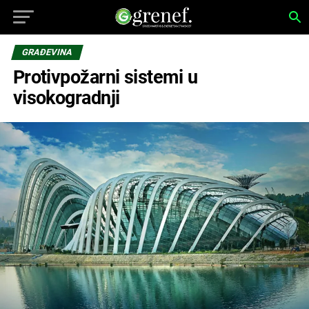
GRAĐEVINA
Protivpožarni sistemi u
visokogradnji