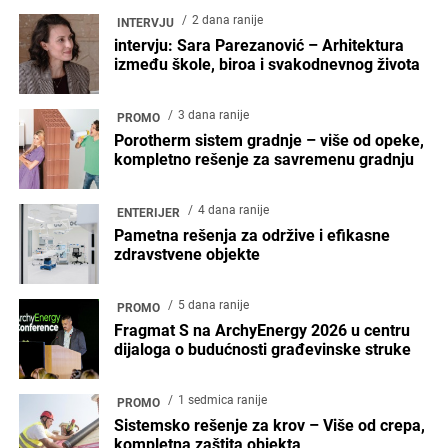
2 dana ranije
INTERVJU
intervju: Sara Parezanović – Arhitektura
između škole, biroa i svakodnevnog života
3 dana ranije
PROMO
Porotherm sistem gradnje – više od opeke,
kompletno rešenje za savremenu gradnju
4 dana ranije
ENTERIJER
Pametna rešenja za održive i efikasne
zdravstvene objekte
5 dana ranije
PROMO
Fragmat S na ArchyEnergy 2026 u centru
dijaloga o budućnosti građevinske struke
1 sedmica ranije
PROMO
Sistemsko rešenje za krov – Više od crepa,
kompletna zaštita objekta