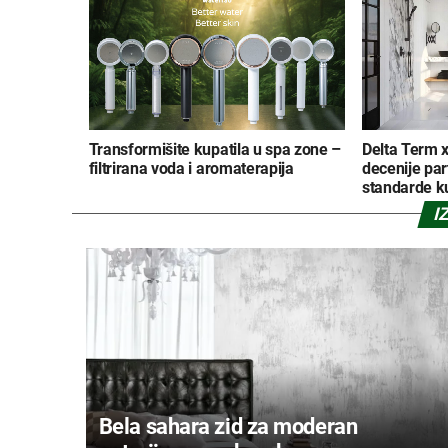
Transformišite kupatila u spa zone –
Delta Term x
filtrirana voda i aromaterapija
decenije par
standarde ku
I
Bela sahara zid za moderan