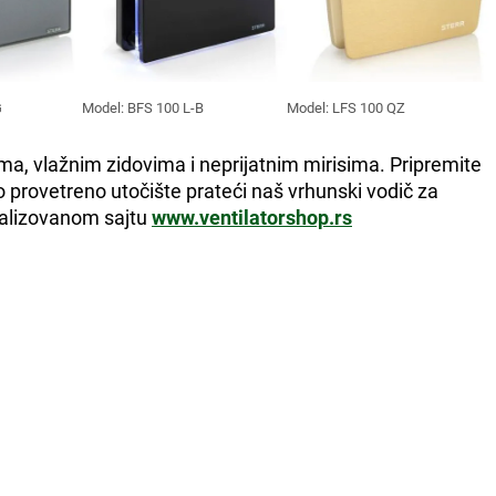
G
Model: BFS 100 L-B
Model: LFS 100 QZ
, vlažnim zidovima i neprijatnim mirisima. Pripremite
o provetreno utočište prateći naš vrhunski vodič za
ijalizovanom sajtu
www.ventilatorshop.rs