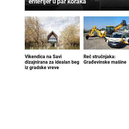
enterijer u par koraka
Vikendica na Savi
Reč stručnjaka:
dizajnirana za idealan beg
Građevinske mašine
iz gradske vreve