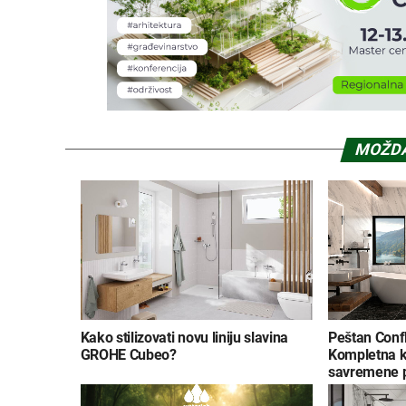
MOŽDA
Kako stilizovati novu liniju slavina
Peštan Confl
GROHE Cubeo?
Kompletna k
savremene p