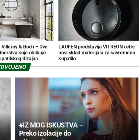
 Villeroy & Boch – Dve
LAUFEN predstavlja VITREON čelik:
tnerstva koje oblikuje
novi sklad materijala za savremeno
patilskog dizajna
kupatilo
ZDVOJENO
#IZ MOG ISKUSTVA –
Preko izolacije do