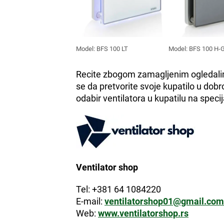
Model: BFS 100 LT
Model: BFS 100 H-
Recite zbogom zamagljenim ogledalima
se da pretvorite svoje kupatilo u dobr
odabir ventilatora u kupatilu na spec
Ventilator shop
Tel: +381 64 1084220
E-mail:
ventilatorshop01@gmail.com
Web:
www.ventilatorshop.rs