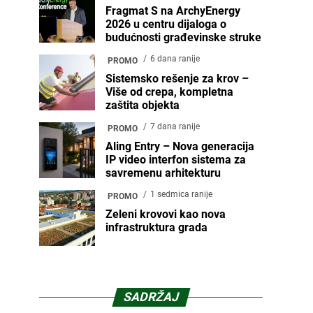
Fragmat S na ArchyEnergy
2026 u centru dijaloga o
budućnosti građevinske struke
6 dana ranije
PROMO
Sistemsko rešenje za krov –
Više od crepa, kompletna
zaštita objekta
7 dana ranije
PROMO
Aling Entry – Nova generacija
IP video interfon sistema za
savremenu arhitekturu
1 sedmica ranije
PROMO
Zeleni krovovi kao nova
infrastruktura grada
SADRŽAJ