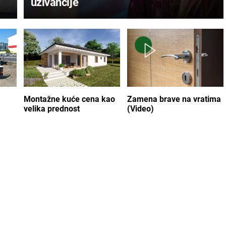
uživancije
Montažne kuće cena kao
Zamena brave na vratima
velika prednost
(Video)
POPULARNO