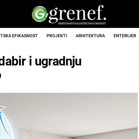
TSKA EFIKASNOST
PROJEKTI
ARHITEKTURA
ENTERIJER
dabir i ugradnju
o