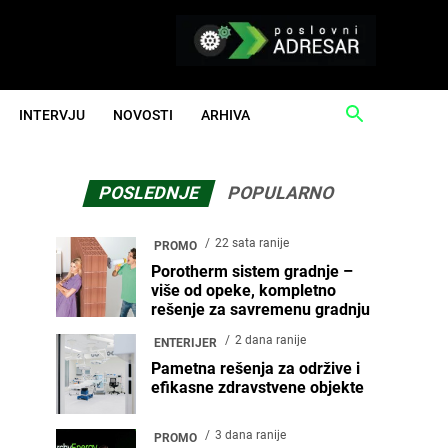
INTERVJU
NOVOSTI
ARHIVA
POSLEDNJE
POPULARNO
22 sata ranije
PROMO
Porotherm sistem gradnje –
više od opeke, kompletno
rešenje za savremenu gradnju
2 dana ranije
ENTERIJER
Pametna rešenja za održive i
efikasne zdravstvene objekte
3 dana ranije
PROMO