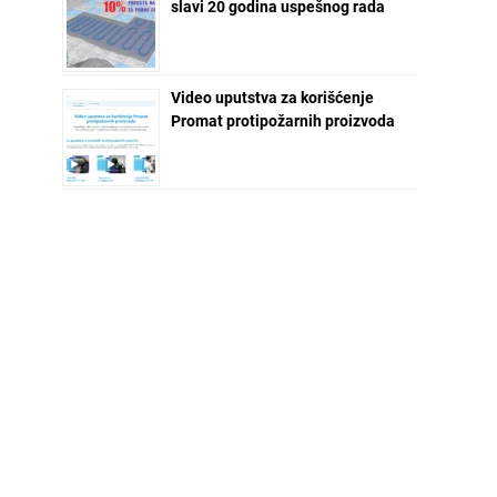
slavi 20 godina uspešnog rada
Video uputstva za korišćenje
Promat protipožarnih proizvoda
NEWSLETTER ZA VAS
Ime