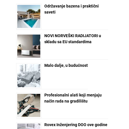
Održavanje bazena i praktični
saveti
NOVI NORVEŠKI RADIJATORI u
skladu sa EU standardima
Malo dalje, u budućnost
Profesionalni alati koji menjaju
način rada na gradilištu
Rovex Inženjering DOO ove godine