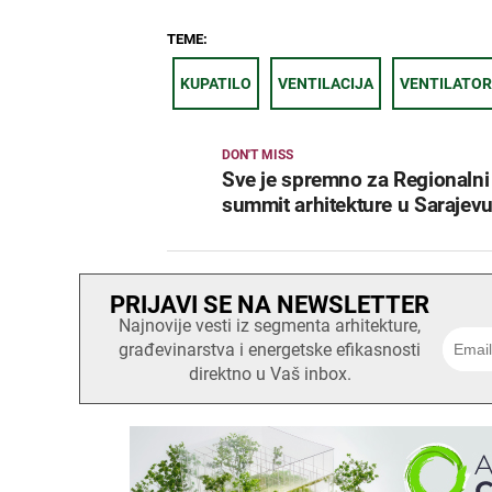
TEME:
KUPATILO
VENTILACIJA
VENTILATOR
DON'T MISS
Sve je spremno za Regionalni
summit arhitekture u Sarajevu
PRIJAVI SE NA NEWSLETTER
Najnovije vesti iz segmenta arhitekture,
građevinarstva i energetske efikasnosti
direktno u Vaš inbox.