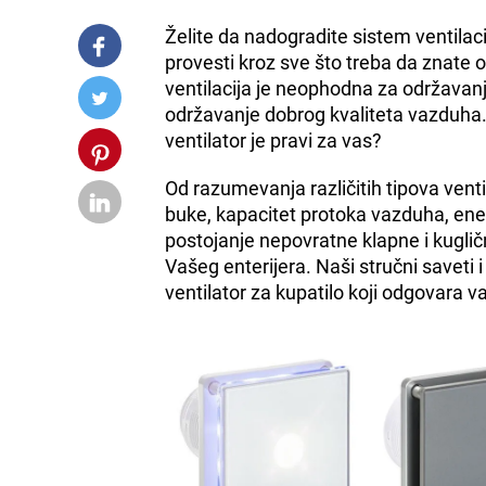
Želite da nadogradite sistem ventila
provesti kroz sve što treba da znate o 
ventilacija je neophodna za održavanj
održavanje dobrog kvaliteta vazduha. A
ventilator je pravi za vas?
Od razumevanja različitih tipova venti
buke, kapacitet protoka vazduha, ener
postojanje nepovratne klapne i kugličn
Vašeg enterijera. Naši stručni saveti 
ventilator za kupatilo koji odgovara 