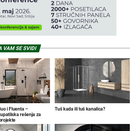
 VAM SE SVIDI
uo i Fluenta –
Tuš kada ili tuš kanalica?
upatilska rešenja za
rojekte