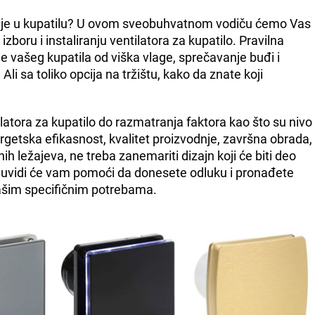
cije u kupatilu? U ovom sveobuhvatnom vodiču ćemo Vas
izboru i instaliranju ventilatora za kupatilo. Pravilna
e vašeg kupatila od viška vlage, sprečavanje buđi i
li sa toliko opcija na tržištu, kako da znate koji
latora za kupatilo do razmatranja faktora kao što su nivo
getska efikasnost, kvalitet proizvodnje, završna obrada,
ih ležajeva, ne treba zanemariti dizajn koji će biti deo
i uvidi će vam pomoći da donesete odluku i pronađete
vašim specifičnim potrebama.