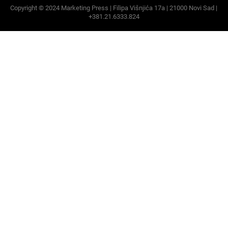
Copyright © 2024 Marketing Press | Filipa Višnjića 17a | 21000 Novi Sad |
+381.21.6333.824