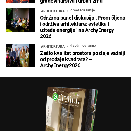
građevinarstvu i urbanizmu
2 meseca ranije
ARHITEKTURA
Održana panel diskusija „Promišljena
i održiva arhitektura: estetika i
ušteda energije“ na ArchyEnergy
2026
4 sedmice ranije
ARHITEKTURA
Zašto kvalitet prostora postaje važniji
od prodaje kvadrata? –
ArchyEnergy2026