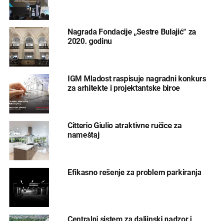
Nagrada Fondacije „Sestre Bulajić“ za
2020. godinu
IGM Mladost raspisuje nagradni konkurs
za arhitekte i projektantske biroe
Citterio Giulio atraktivne ručice za
nameštaj
Efikasno rešenje za problem parkiranja
Centralni sistem za daljinski nadzor i