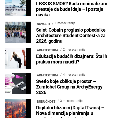
LESS IS SMOR? Kada minimalizam
prestaje da bude ideja – i postaje
navika
1 mesec ranije
NOVOSTI
Saint-Gobain proglasio pobednike
Architecture Student Contest-a za
2026. godinu
2 meseca ranije
ARHITEKTURA
Edukacija budućih dizajnera: Šta ih
praksa mora naučiti?
4 meseca ranije
ARHITEKTURA
Svetlo koje oblikuje prostor –
Zumtobel Group na ArchyEnergy
2026
3 meseca ranije
BUDUĆNOST
Digitalni blizanci (Digital Twins) –
Nova dimenzija planiranja u