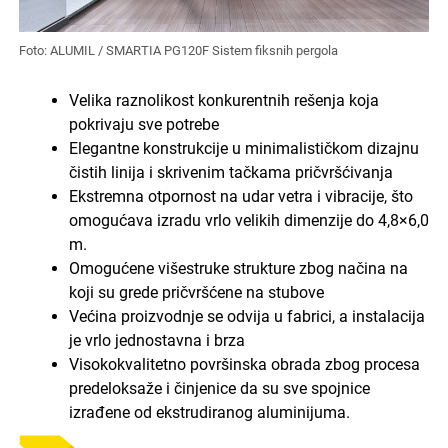
Foto: ALUMIL / SMARTIA PG120F Sistem fiksnih pergola
Velika raznolikost konkurentnih rešenja koja
pokrivaju sve potrebe
Elegantne konstrukcije u minimalističkom dizajnu
čistih linija i skrivenim tačkama pričvršćivanja
Ekstremna otpornost na udar vetra i vibracije, što
omogućava izradu vrlo velikih dimenzije do 4,8×6,0
m.
Omogućene višestruke strukture zbog načina na
koji su grede pričvršćene na stubove
Većina proizvodnje se odvija u fabrici, a instalacija
je vrlo jednostavna i brza
Visokokvalitetno površinska obrada zbog procesa
predeloksaže i činjenice da su sve spojnice
izrađene od ekstrudiranog aluminijuma.