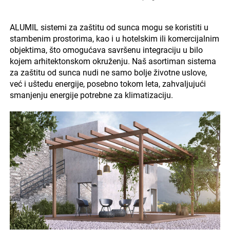
ALUMIL sistemi za zaštitu od sunca mogu se koristiti u
stambenim prostorima, kao i u hotelskim ili komercijalnim
objektima, što omogućava savršenu integraciju u bilo
kojem arhitektonskom okruženju. Naš asortiman sistema
za zaštitu od sunca nudi ne samo bolje životne uslove,
već i uštedu energije, posebno tokom leta, zahvaljujući
smanjenju energije potrebne za klimatizaciju.