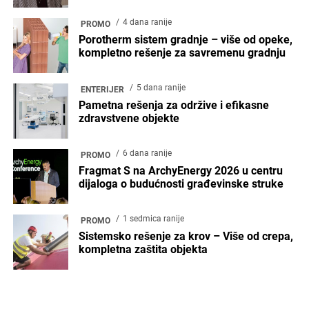
4 dana ranije
PROMO
Porotherm sistem gradnje – više od opeke,
kompletno rešenje za savremenu gradnju
5 dana ranije
ENTERIJER
Pametna rešenja za održive i efikasne
zdravstvene objekte
6 dana ranije
PROMO
Fragmat S na ArchyEnergy 2026 u centru
dijaloga o budućnosti građevinske struke
1 sedmica ranije
PROMO
Sistemsko rešenje za krov – Više od crepa,
kompletna zaštita objekta