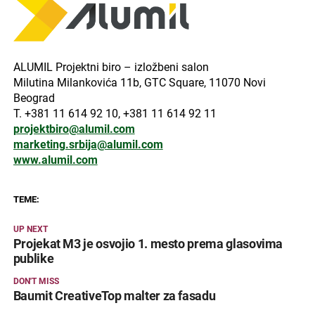
ALUMIL Projektni biro – izložbeni salon
Milutina Milankovića 11b, GTC Square, 11070 Novi
Beograd
T. +381 11 614 92 10, +381 11 614 92 11
projektbiro@alumil.com
marketing.srbija@alumil.com
www.alumil.com
TEME:
UP NEXT
Projekat M3 je osvojio 1. mesto prema glasovima
publike
DON'T MISS
Baumit CreativeTop malter za fasadu