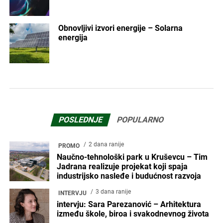
Obnovljivi izvori energije – Solarna
energija
POSLEDNJE
POPULARNO
2 dana ranije
PROMO
Naučno-tehnološki park u Kruševcu – Tim
Jadrana realizuje projekat koji spaja
industrijsko nasleđe i budućnost razvoja
3 dana ranije
INTERVJU
intervju: Sara Parezanović – Arhitektura
između škole, biroa i svakodnevnog života