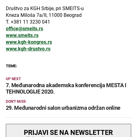
Društvo za KGH Srbije, pri SMEITS-u
Kneza Miloša 7a/II, 11000 Beograd
T. +381 11 3230 041
office@smeits.rs
www.smeits.rs
www.kgh-kongres.rs
www.kgh-drustvo.rs
TEME:
UP NEXT
7. Međunarodna akademska konferencija MESTA I
TEHNOLOGIJE 2020.
DON'T MISS
29. Međunarodni salon urbanizma održan online
PRIJAVI SE NA NEWSLETTER