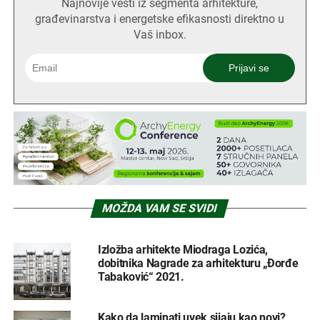
Najnovije vesti iz segmenta arhitekture,
građevinarstva i energetske efikasnosti direktno u
Vaš inbox.
MOŽDA VAM SE SVIDI
Izložba arhitekte Miodraga Lozića,
dobitnika Nagrade za arhitekturu „Đorđe
Tabaković“ 2021.
Kako da laminati uvek sijaju kao novi?