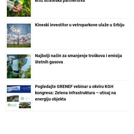
Filtracija vode više nije luksuz, nego
potreba: Aromica tuševi + Aromica
filteri = SPA iskustvo svakog dana
3 meseca ranije
PROMO
ArchyLounge by GARDA –
Arhitektura eksterijera kroz dizajn
nameštaja