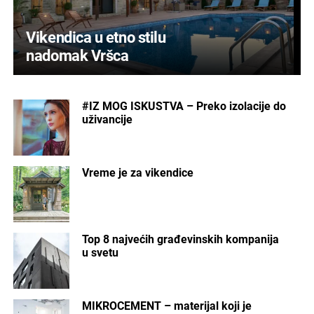
Vikendica u etno stilu
nadomak Vršca
#IZ MOG ISKUSTVA – Preko izolacije do
uživancije
Vreme je za vikendice
Top 8 najvećih građevinskih kompanija
u svetu
MIKROCEMENT – materijal koji je