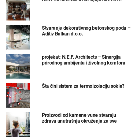
Stvaranje dekorativnog betonskog poda –
Aditiv Balkan d.o.o.
projekat: N.E.F. Architects – Sinergija
prirodnog ambijenta i životnog komfora
Šta čini sistem za termoizolaciju sokle?
Proizvodi od kamene vune stvaraju
zdrava unutrašnja okruženja za sve