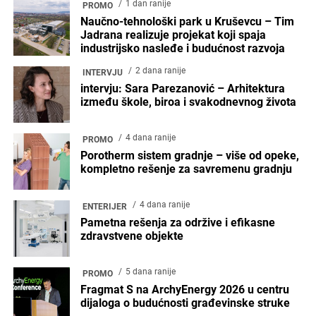
Email
POPULARNO
4 sedmice ranije
NOVOSTI
Gradnja raspisuje regionalni konkurs
„Mini Aneks / IZA kuće“
3 meseca ranije
NOVOSTI
Poljske kompanije na ArchyEnergy
2026 sajmu: održiva gradnja,
pametna rasveta i arhitektura