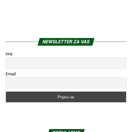
POČETNA
ARCHYENERGY KONFERENCIJA
MARKETING
POSLOVNI ADRESAR
O NAMA
PRETPLATA
ARHIVA
IZDVOJENO
KONTAKT
Copyright © 2024 Marketing Press | Filipa Višnjića 17a | 21000 Novi Sad |
+381.21.6333.824