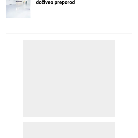
doživeo preporod
POSLEDNJE
POPULARNO
1 dan ranije
PROMO
Naučno-tehnološki park u Kruševcu – Tim
Jadrana realizuje projekat koji spaja
industrijsko nasleđe i budućnost razvoja
2 dana ranije
INTERVJU
intervju: Sara Parezanović – Arhitektura
između škole, biroa i svakodnevnog života
4 dana ranije
PROMO
Porotherm sistem gradnje – više od opeke,