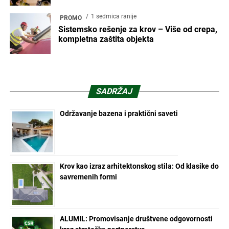
budućnosti
3 meseca ranije
PROMO
Hisense HVAC sistemi na stručnoj
konferenciji i sajmu ArchyEnergy
2026
1 mesec ranije
ENTERIJER
GROHE ActiveMassage mlaz podiže
osećaj zadovoljstva pod tušem
4 sedmice ranije
ARHITEKTURA
Zašto kvalitet prostora postaje važniji
od prodaje kvadrata? –
ArchyEnergy2026
1 mesec ranije
PROMO
Hemcof: Diskretna tehnologija koja
podiže standard stanovanja
1 mesec ranije
PROMO