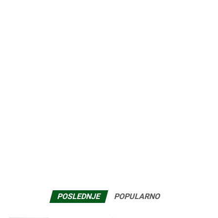
Pogledajte GRENEF vebinar u okviru KGH
kongresa: Zelena infrastruktura – uticaj na
energiju objekta
NEWSLETTER ZA VAS
Ime