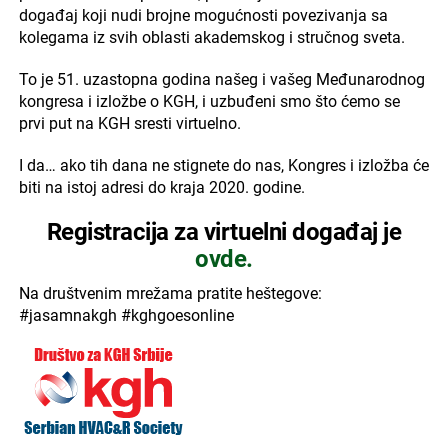
događaj koji nudi brojne mogućnosti povezivanja sa
kolegama iz svih oblasti akademskog i stručnog sveta.
To je 51. uzastopna godina našeg i vašeg Međunarodnog
kongresa i izložbe o KGH, i uzbuđeni smo što ćemo se
prvi put na KGH sresti virtuelno.
I da… ako tih dana ne stignete do nas, Kongres i izložba će
biti na istoj adresi do kraja 2020. godine.
Registracija za virtuelni događaj je
ovde.
Na društvenim mrežama pratite heštegove:
#jasamnakgh #kghgoesonline