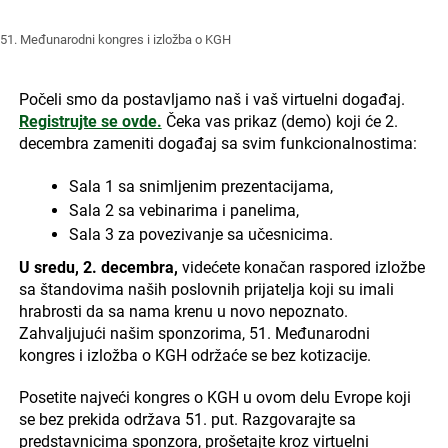
51. Međunarodni kongres i izložba o KGH
Počeli smo da postavljamo naš i vaš virtuelni događaj.
Registrujte se ovde.
Čeka vas prikaz (demo) koji će 2.
decembra zameniti događaj sa svim funkcionalnostima:
Sala 1 sa snimljenim prezentacijama,
Sala 2 sa vebinarima i panelima,
Sala 3 za povezivanje sa učesnicima.
U sredu, 2. decembra,
videćete konačan raspored izložbe
sa štandovima naših poslovnih prijatelja koji su imali
hrabrosti da sa nama krenu u novo nepoznato.
Zahvaljujući našim sponzorima, 51. Međunarodni
kongres i izložba o KGH održaće se bez kotizacije.
Posetite najveći kongres o KGH u ovom delu Evrope koji
se bez prekida održava 51. put. Razgovarajte sa
predstavnicima sponzora, prošetajte kroz virtuelni