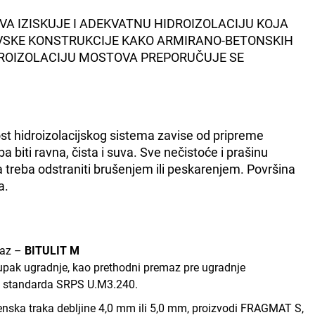
A IZISKUJE I ADEKVATNU HIDROIZOLACIJU KOJA
VSKE KONSTRUKCIJE KAKO ARMIRANO-BETONSKIH
IDROIZOLACIJU MOSTOVA PREPORUČUJE SE
ost hidroizolacijskog sistema zavise od pripreme
 biti ravna, čista i suva. Sve nečistoće i prašinu
a treba odstraniti brušenjem ili peskarenjem. Površina
a.
maz –
BITULIT M
pak ugradnje, kao prethodni premaz pre ugradnje
ma standarda SRPS U.M3.240.
enska traka debljine 4,0 mm ili 5,0 mm, proizvodi FRAGMAT S,