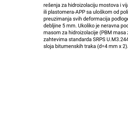
rešenja za hidroizolaciju mostova i v
ili plastomera-APP sa uloškom od poli
preuzimanja svih deformacija podlog
debljine 5 mm. Ukoliko je neravna p
masom za hidroizolacije (PBM masa za 
zahtevima standarda SRPS U.M3.244. M
sloja bitumenskih traka (d=4 mm x 2)