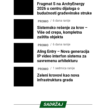
Fragmat S na ArchyEnergy
2026 u centru dijaloga o
budućnosti građevinske struke
6 dana ranije
PROMO
Sistemsko rešenje za krov –
Više od crepa, kompletna
zaštita objekta
6 dana ranije
PROMO
Aling Entry – Nova generacija
IP video interfon sistema za
savremenu arhitekturu
1 sedmica ranije
PROMO
Zeleni krovovi kao nova
infrastruktura grada
SADRŽAJ