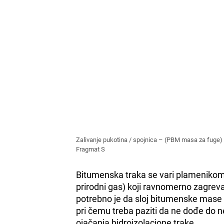
Zalivanje pukotina / spojnica – (PBM masa za fuge) /
Fragmat S
Bitumenska traka se vari plamenikom
prirodni gas) koji ravnomerno zagreva 
potrebno je da sloj bitumenske mase 
pri čemu treba paziti da ne dođe do 
ojačanja hidroizolacione trake.