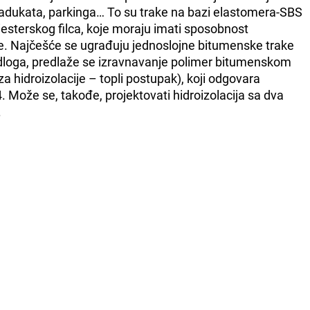
ijadukata, parkinga… To su trake na bazi elastomera-SBS
esterskog filca, koje moraju imati sposobnost
e. Najčešće se ugrađuju jednoslojne bitumenske trake
odloga, predlaže se izravnavanje polimer bitumenskom
hidroizolacije – topli postupak), koji odgovara
ože se, takođe, projektovati hidroizolacija sa dva
.