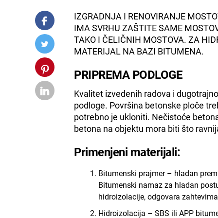
IZGRADNJA I RENOVIRANJE MOSTOV
IMA SVRHU ZAŠTITE SAME MOSTO
TAKO I ČELIČNIH MOSTOVA. ZA H
MATERIJAL NA BAZI BITUMENA.
PRIPREMA PODLOGE
Kvalitet izvedenih radova i dugotrajn
podloge. Površina betonske ploče treba
potrebno je ukloniti. Nečistoće beton
betona na objektu mora biti što ravnij
Primenjeni materijali:
Bitumenski prajmer – hladan pre
Bitumenski namaz za hladan postu
hidroizolacije, odgovara zahtevi
Hidroizolacija – SBS ili APP bitum