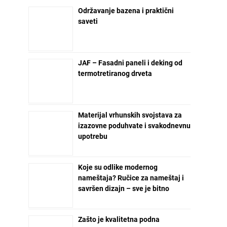
Održavanje bazena i praktični
saveti
JAF – Fasadni paneli i deking od
termotretiranog drveta
Materijal vrhunskih svojstava za
izazovne poduhvate i svakodnevnu
upotrebu
Koje su odlike modernog
nameštaja? Ručice za nameštaj i
savršen dizajn – sve je bitno
Zašto je kvalitetna podna