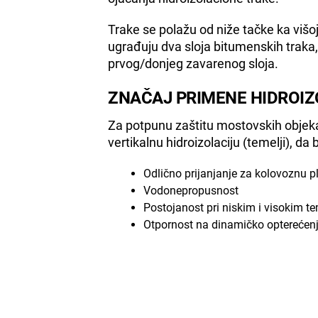
Trake se polažu od niže tačke ka višo
ugrađuju dva sloja bitumenskih traka,
prvog/donjeg zavarenog sloja.
ZNAČAJ PRIMENE HIDROI
Za potpunu zaštitu mostovskih objekat
vertikalnu hidroizolaciju (temelji), da 
Odlično prijanjanje za kolovoznu p
Vodonepropusnost
Postojanost pri niskim i visokim 
Otpornost na dinamičko opterećenj