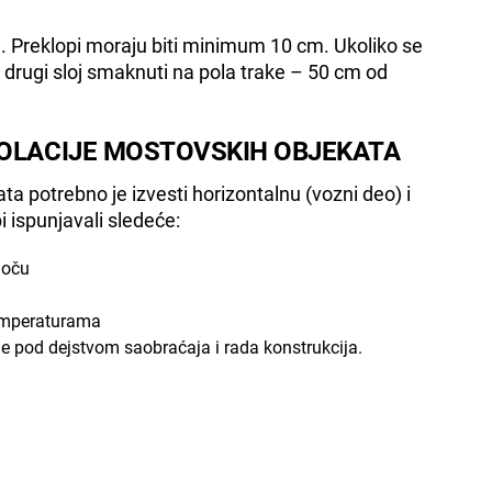
j. Preklopi moraju biti minimum 10 cm. Ukoliko se
 drugi sloj smaknuti na pola trake – 50 cm od
ZOLACIJE MOSTOVSKIH OBJEKATA
a potrebno je izvesti horizontalnu (vozni deo) i
bi ispunjavali sledeće:
loču
temperaturama
e pod dejstvom saobraćaja i rada konstrukcija.