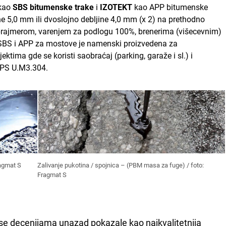
kao
SBS bitumenske trake
i
IZOTEKT
kao APP bitumenske
ine 5,0 mm ili dvoslojno debljine 4,0 mm (x 2) na prethodno
rajmerom, varenjem za podlogu 100%, brenerima (višecevnim)
 SBS i APP za mostove je namenski proizvedena za
ektima gde se koristi saobraćaj (parking, garaže i sl.) i
PS U.M3.304.
ragmat S
Zalivanje pukotina / spojnica – (PBM masa za fuge) / foto:
Fragmat S
se decenijama unazad pokazale kao najkvalitetnija