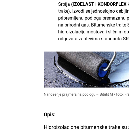
Srbija (
IZOELAST
i
KONDORFLEX
trake). Izvodi se jednoslojno deblj
pripremljenu podlogu premazanu p
na prirodni gas. Bitumenske trake
hidroizolaciju mostova i sličnim obj
odgovara zahtevima standarda SR
Nanošenje prajmera na podlogu – Bitulit M / foto: F
Opis:
Hidroizolacione bitumenske trake su 