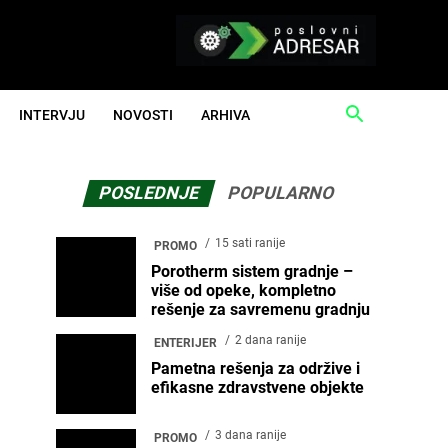
INTERVJU
NOVOSTI
ARHIVA
POSLEDNJE
POPULARNO
15 sati ranije
PROMO
Porotherm sistem gradnje –
više od opeke, kompletno
rešenje za savremenu gradnju
2 dana ranije
ENTERIJER
Pametna rešenja za održive i
efikasne zdravstvene objekte
3 dana ranije
PROMO