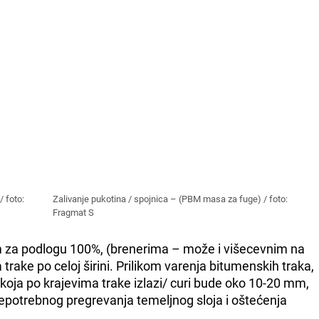
 foto:
Zalivanje pukotina / spojnica – (PBM masa za fuge) / foto:
Fragmat S
 za podlogu 100%, (brenerima – može i višecevnim na
trake po celoj širini. Prilikom varenja bitumenskih traka,
koja po krajevima trake izlazi/ curi bude oko 10-20 mm,
nepotrebnog pregrevanja temeljnog sloja i oštećenja