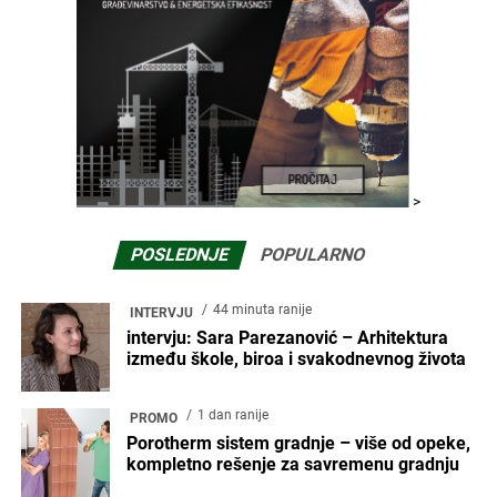
>
POSLEDNJE
POPULARNO
44 minuta ranije
INTERVJU
intervju: Sara Parezanović – Arhitektura
između škole, biroa i svakodnevnog života
1 dan ranije
PROMO
Porotherm sistem gradnje – više od opeke,
kompletno rešenje za savremenu gradnju