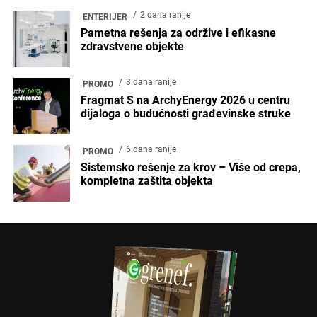
2 dana ranije
ENTERIJER
Pametna rešenja za održive i efikasne
zdravstvene objekte
3 dana ranije
PROMO
Fragmat S na ArchyEnergy 2026 u centru
dijaloga o budućnosti građevinske struke
6 dana ranije
PROMO
Sistemsko rešenje za krov – Više od crepa,
kompletna zaštita objekta