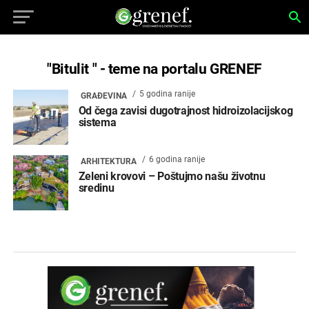
"Bitulit " - teme na portalu GRENEF
5 godina ranije
GRAĐEVINA
Od čega zavisi dugotrajnost hidroizolacijskog
sistema
6 godina ranije
ARHITEKTURA
Zeleni krovovi – Poštujmo našu životnu
sredinu