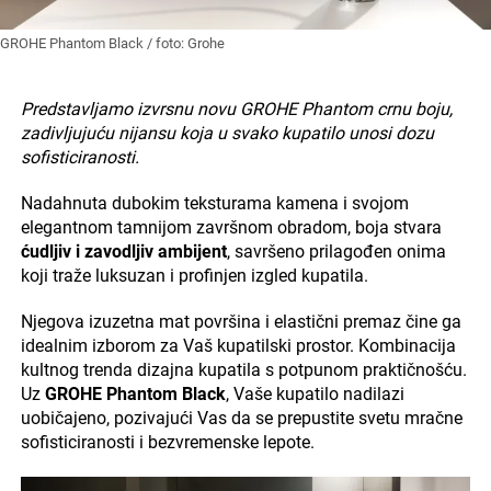
GROHE Phantom Black / foto: Grohe
Predstavljamo izvrsnu novu GROHE Phantom crnu boju,
zadivljujuću nijansu koja u svako kupatilo unosi dozu
sofisticiranosti.
Nadahnuta dubokim teksturama kamena i svojom
elegantnom tamnijom završnom obradom, boja stvara
ćudljiv i zavodljiv ambijent
, savršeno prilagođen onima
koji traže luksuzan i profinjen izgled kupatila.
Njegova izuzetna mat površina i elastični premaz čine ga
idealnim izborom za Vaš kupatilski prostor. Kombinacija
kultnog trenda dizajna kupatila s potpunom praktičnošću.
Uz
GROHE Phantom Black
, Vaše kupatilo nadilazi
uobičajeno, pozivajući Vas da se prepustite svetu mračne
sofisticiranosti i bezvremenske lepote.