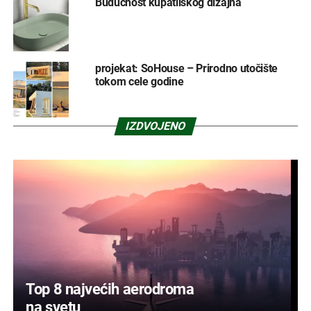
Budućnost kupatilskog dizajna
projekat: SoHouse – Prirodno utočište
tokom cele godine
IZDVOJENO
Top 8 najvećih aerodroma
na svetu