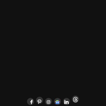
POČETNA
ARCHYENERGY KONFERENCIJA
MARKETING
POSLOVNI ADRESAR
O NAMA
PRETPLATA
ARHIVA