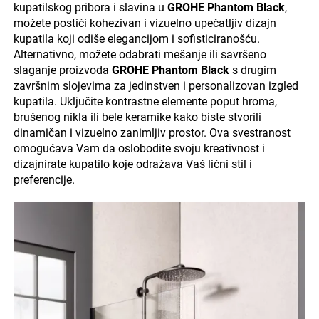
kupatilskog pribora i slavina u
GROHE Phantom Black
,
možete postići kohezivan i vizuelno upečatljiv dizajn
kupatila koji odiše elegancijom i sofisticiranošću.
Alternativno, možete odabrati mešanje ili savršeno
slaganje proizvoda
GROHE Phantom Black
s drugim
završnim slojevima za jedinstven i personalizovan izgled
kupatila. Uključite kontrastne elemente poput hroma,
brušenog nikla ili bele keramike kako biste stvorili
dinamičan i vizuelno zanimljiv prostor. Ova svestranost
omogućava Vam da oslobodite svoju kreativnost i
dizajnirate kupatilo koje odražava Vaš lični stil i
preferencije.