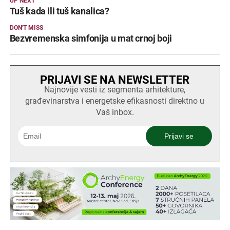
UP NEXT
Tuš kada ili tuš kanalica?
DON'T MISS
Bezvremenska simfonija u mat crnoj boji
PRIJAVI SE NA NEWSLETTER
Najnovije vesti iz segmenta arhitekture,
građevinarstva i energetske efikasnosti direktno u
Vaš inbox.