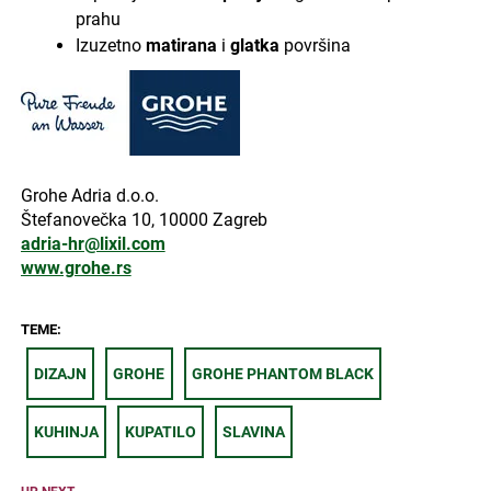
prahu
Izuzetno
matirana
i
glatka
površina
Grohe Adria d.o.o.
Štefanovečka 10, 10000 Zagreb
​adria-hr@lixil.com
www.grohe.rs
TEME:
DIZAJN
GROHE
GROHE PHANTOM BLACK
KUHINJA
KUPATILO
SLAVINA