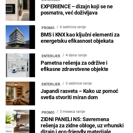
EXPERIENCE – dizajn koji se ne
posmatra, već doživljava
4 sedmice ranije
PROMO
BMS i KNX kao ključni elementi za
energetsku efikasnost objekata
4 dana ranije
ENTERIJER
Pametna rešenja za održive i
efikasne zdravstvene objekte
3 sedmice ranije
ENTERIJER
Japandi rasveta – Kako uz pomoć
svetla stvoriti miran dom
3 meseca ranije
PROMO
ZIDNI PANELI NS: Savremena
rešenja za zidne obloge, uz vrhunski
dizajn i eco-friendly materijale