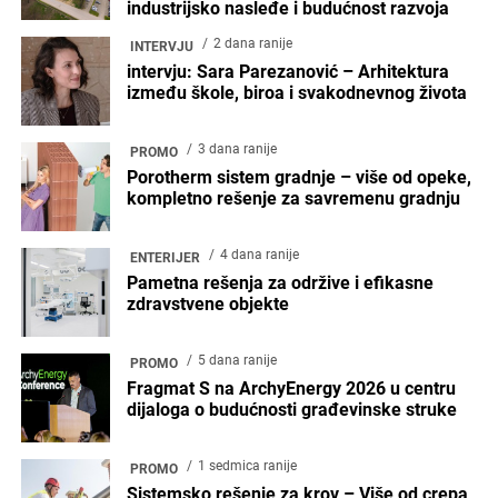
industrijsko nasleđe i budućnost razvoja
2 dana ranije
INTERVJU
intervju: Sara Parezanović – Arhitektura
između škole, biroa i svakodnevnog života
3 dana ranije
PROMO
Porotherm sistem gradnje – više od opeke,
kompletno rešenje za savremenu gradnju
4 dana ranije
ENTERIJER
Pametna rešenja za održive i efikasne
zdravstvene objekte
5 dana ranije
PROMO
Fragmat S na ArchyEnergy 2026 u centru
dijaloga o budućnosti građevinske struke
1 sedmica ranije
PROMO
Sistemsko rešenje za krov – Više od crepa,