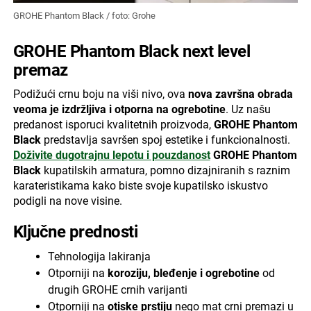
GROHE Phantom Black / foto: Grohe
GROHE Phantom Black next level
premaz
Podižući crnu boju na viši nivo, ova
nova završna obrada
veoma je izdržljiva i otporna na ogrebotine
. Uz našu
predanost isporuci kvalitetnih proizvoda,
GROHE Phantom
Black
predstavlja savršen spoj estetike i funkcionalnosti.
Doživite dugotrajnu lepotu i pouzdanost
GROHE Phantom
Black
kupatilskih armatura, pomno dizajniranih s raznim
karateristikama kako biste svoje kupatilsko iskustvo
podigli na nove visine.
Ključne prednosti
Tehnologija lakiranja
Otporniji na
koroziju, bleđenje i ogrebotine
od
drugih GROHE crnih varijanti
Otporniji na
otiske prstiju
nego mat crni premazi u