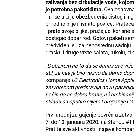
zalivanja bez cirkulacije vode, koj
je potrebna paketićima.
Ova osnovna 
mirise u cilju obezbeđenja čistog i 
prirodno bilje i lisnato povrće. Prate
i prate svoje biljke, pružajući koris
postigao dobar rod. Gotovi paketi se
predviđeni su za neposrednu sadnju. Ini
rimsku i druge vrste salata, rukolu, ciko
„S obzirom na to da se danas sve više 
stil, za nas je bilo važno da damo do
kompanije
LG Electronics Home Appli
zatvorenom predstavlja novu paradigmu
način da se dobro hrane, u kombinacij
skladu sa opštim ciljem kompanije LG 
Prvi uređaj za gajenje povrća u zat
7. do 10. januara 2020. na štandu #1
Pratite sve aktivnosti i najave kom