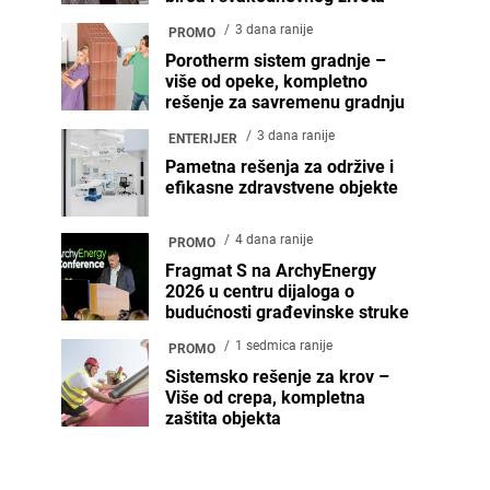
3 dana ranije
PROMO
Porotherm sistem gradnje –
više od opeke, kompletno
rešenje za savremenu gradnju
3 dana ranije
ENTERIJER
Pametna rešenja za održive i
efikasne zdravstvene objekte
4 dana ranije
PROMO
Fragmat S na ArchyEnergy
2026 u centru dijaloga o
budućnosti građevinske struke
1 sedmica ranije
PROMO
Sistemsko rešenje za krov –
Više od crepa, kompletna
zaštita objekta