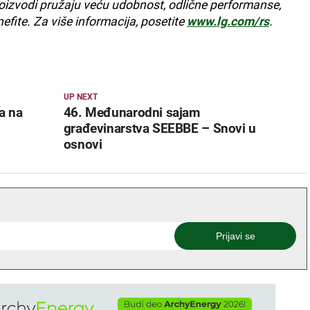
oizvodi pružaju veću udobnost, odlične performanse,
nefite. Za više informacija, posetite
www.lg.com/rs
.
UP NEXT
a na
46. Međunarodni sajam
građevinarstva SEEBBE – Snovi u
osnovi