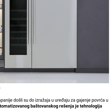
G
anije došli su do izražaja u uređaju za gajenje povrća u
omatizovanog baštovanskog rešenja je tehnologija