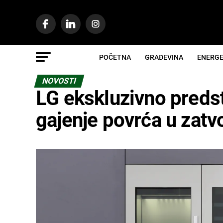
POČETNA
GRAĐEVINA
ENERGE
NOVOSTI
LG ekskluzivno predsta
gajenje povrća u zat