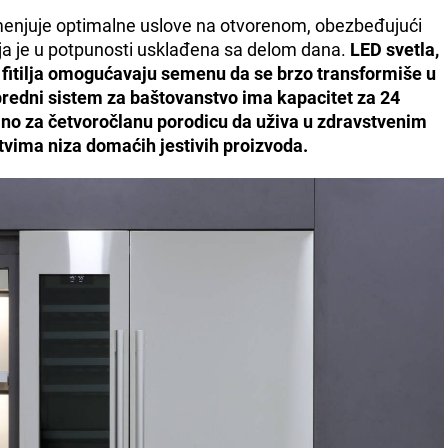
zamenjuje optimalne uslove na otvorenom, obezbeđujući
ja je u potpunosti usklađena sa delom dana.
LED svetla,
o fitilja omogućavaju semenu da se brzo transformiše u
predni sistem za baštovanstvo ima kapacitet za 24
jno za četvoročlanu porodicu da uživa u zdravstvenim
tvima niza domaćih jestivih proizvoda.