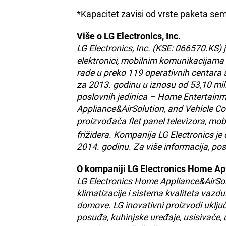
*Kapacitet zavisi od vrste paketa s
Više o LG Electronics, Inc.
LG Electronics, Inc. (KSE: 066570.KS) j
elektronici, mobilnim komunikacijama i
rade u preko 119 operativnih centara 
za 2013. godinu u iznosu od 53,10 mili
poslovnih jedinica – Home Entertai
Appliance&AirSolution, and Vehicle Co
proizvođača flet panel televizora, mob
frižidera. Kompanija LG Electronics j
2014. godinu. Za više informacija, po
O kompaniji LG Electronics Home Ap
LG Electronics Home Appliance&AirSoluti
klimatizacije i sistema kvaliteta vaz
domove. LG inovativni proizvodi uključ
posuđa, kuhinjske uređaje, usisivače, 