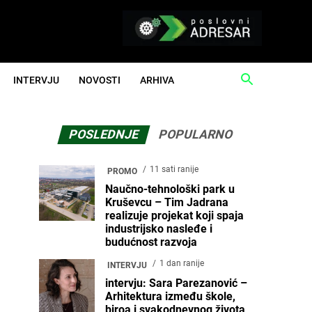
INTERVJU
NOVOSTI
ARHIVA
POSLEDNJE
POPULARNO
11 sati ranije
PROMO
Naučno-tehnološki park u
Kruševcu – Tim Jadrana
realizuje projekat koji spaja
industrijsko nasleđe i
budućnost razvoja
1 dan ranije
INTERVJU
intervju: Sara Parezanović –
Arhitektura između škole,
biroa i svakodnevnog života