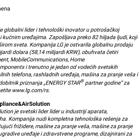
emena
e globalni lider i tehnološki inovator u potrošačkoj
 kućnim uređajima. Zapošljava preko 82 hiljada ljudi, koji
širom sveta. Kompanija LG je ostvarila globalnu prodaju
jardi dolara (58,14 milijardi KRW), obuhvata četiri
nment, MobileCommunications, Home
mponents i trenutno je jedan od vodećih svetskih
ilnih telefona, rashladnih uređaja, mašina za pranje veša i
®
e dobitnik priznanja „ENERGY STAR
partner godine” za
setite www.lg.com/rs.
pliance&AirSolution
on je svetski lider lider u industriji aparata,
duha. Kompanija nudi kompletna tehnološka rešenja za
ujući frižidere, mašine za pranje veša, mašine za pranje
ugradive uređaje i zdravstvene programe, dizajnirani za