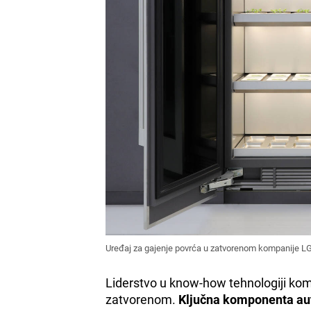
Uređaj za gajenje povrća u zatvorenom kompanije L
Liderstvo u know-how tehnologiji komp
zatvorenom.
Ključna komponenta aut