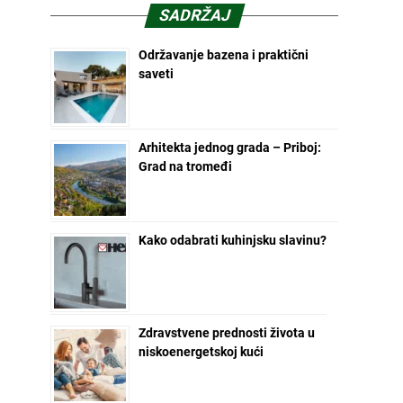
SADRŽAJ
Održavanje bazena i praktični
saveti
Arhitekta jednog grada – Priboj:
Grad na tromeđi
Kako odabrati kuhinjsku slavinu?
Zdravstvene prednosti života u
niskoenergetskoj kući