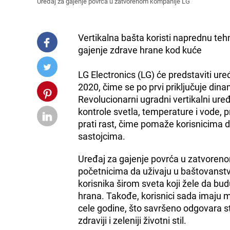
Uređaj za gajenje povrća u zatvorenom kompanije LG
Vertikalna bašta koristi naprednu teh
gajenje zdrave hrane kod kuće
LG Electronics (LG) će predstaviti u
2020, čime se po prvi priključuje d
Revolucionarni ugradni vertikalni ure
kontrole svetla, temperature i vode, 
prati rast, čime pomaže korisnicima
sastojcima.
Uređaj za gajenje povrća u zatvore
početnicima da uživaju u baštovanstv
korisnika širom sveta koji žele da budu
hrana. Takođe, korisnici sada imaju 
cele godine, što savršeno odgovara s
zdraviji i zeleniji životni stil.