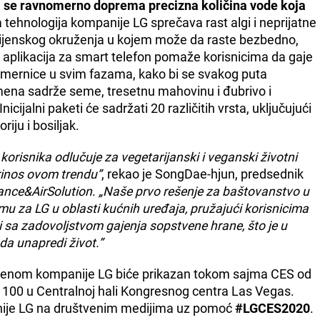
om se ravnomerno doprema precizna količina vode koja
tehnologija kompanije LG sprečava rast algi i neprijatne
higijenskog okruženja u kojem može da raste bezbedno,
ća aplikacija za smart telefon pomaže korisnicima da gaje
ne smernice u svim fazama, kako bi se svakog puta
mena sadrže seme, tresetnu mahovinu i đubrivo i
cijalni paketi će sadržati 20 različitih vrsta, uključujući
riju i bosiljak.
korisnika odlučuje za vegetarijanski i veganski životni
prinos ovom trendu”
, rekao je SongDae-hjun, predsednik
ance&AirSolution
.
„Naše prvo rešenje za baštovanstvo u
 za LG u oblasti kućnih uređaja, pružajući korisnicima
i sa zadovoljstvom gajenja sopstvene hrane, što je u
da unapredi život.”
vorenom kompanije LG biće prikazan tokom sajma CES od
1100 u Centralnoj hali Kongresnog centra Las Vegas.
panije LG na društvenim medijima uz pomoć
#LGCES2020
.