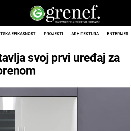
TSKA EFIKASNOST
PROJEKTI
ARHITEKTURA
ENTERIJER
vlja svoj prvi uređaj za
vorenom