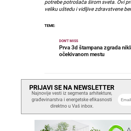
potrebe potrošača širom sveta. Ovi pr
veliku uštedu i vidljive zdravstvene be
TEME:
DON'T MISS
Prva 3d štampana zgrada nikl
očekivanom mestu
PRIJAVI SE NA NEWSLETTER
Najnovije vesti iz segmenta arhitekture,
građevinarstva i energetske efikasnosti
direktno u Vaš inbox.