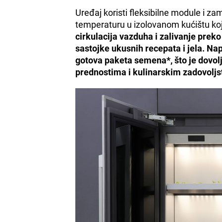
Uređaj koristi fleksibilne module i 
temperaturu u izolovanom kućištu ko
cirkulacija vazduha i zalivanje prek
sastojke ukusnih recepata i jela. Na
gotova paketa semena*, što je dovol
prednostima i kulinarskim zadovoljs