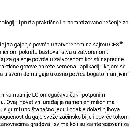
nologiju i pruža praktično i automatizovano rešenje za
®
ređaj za gajenje povrća u zatvorenom na sajmu CES
inamičnom pokretu baštovanstva u zatvorenom.
đaj za gajenje povrća u zatvorenom koristi napredne
praktične gotove pakete semena i aplikaciju kojom se
 da u svom domu gaje ukusno povrće bogato hranljivim
nom kompanije LG omogućava čak i potpunim
u. Ovaj inovativni uređaj je namenjen milionima
 sigurni u to šta tačno jedu i odakle dolazi njihova
mogućnost da gaje sveže začinsko bilje i povrće tokom
tanovnicima gradova i svima koji su zainteresovani za