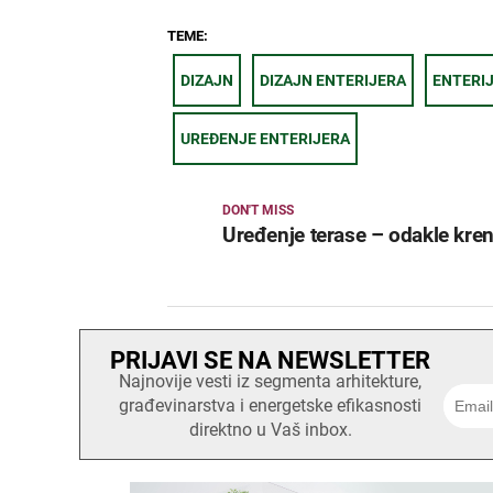
TEME:
DIZAJN
DIZAJN ENTERIJERA
ENTERI
UREĐENJE ENTERIJERA
DON'T MISS
Uređenje terase – odakle kren
PRIJAVI SE NA NEWSLETTER
Najnovije vesti iz segmenta arhitekture,
građevinarstva i energetske efikasnosti
direktno u Vaš inbox.