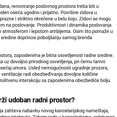
ana, renoviranje poslovnog prostora treba biti u
slen oseća ugodno i prijatno. Površine zidova u
 prazne i striktno okrečene u belu boju. Zidovi se mogu
jem na poslovanje. Produktivnost i dinamika poslovanja
om atmosferom i lepotom ambijenta. Osim što pomaže u
e sredine doprinosi poboljšanju samog brenda
stora, zaposlenima je bitna osvetljenost radne sredine.
ja uz dovoljno prirodnog osvetljenja, pri čemu tamni
u osećaj umora. Usled nemogućnosti ugradnje prozora,
entilacije radi obezbeđivanja dovoljne količine
ruštvenu interakciju sa zaposlenima obezbediće bolju
rži udoban radni prostor?
oja zahteva nabavku novog kancelarijskog nameštaja,