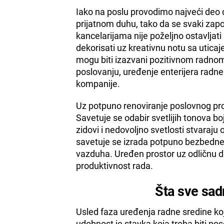
Iako na poslu provodimo najveći deo d
prijatnom duhu, tako da se svaki zapo
kancelarijama nije poželjno ostavljati
dekorisati uz kreativnu notu sa utica
mogu biti izazvani pozitivnom radn
poslovanju, uređenje enterijera radn
kompanije.
Uz potpuno renoviranje poslovnog pro
Savetuje se odabir svetlijih tonova bo
zidovi i nedovoljno svetlosti stvaraj
savetuje se izrada potpuno bezbedne v
vazduha. Uređen prostor uz odličnu d
produktivnost rada.
Šta sve sad
Usled faza uređenja radne sredine k