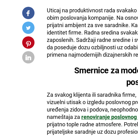
Uticaj na produktivnost rada svakako
obim poslovanja kompanije. Na osnovu
prijatni ambijent za sve saradnike. Kar
identitet firme. Radna sredina svakak
zaposlenih. Sadržaji radne sredine i s
da poseduje dozu ozbiljnosti uz odabir
primena najmodernijih dizajnerskih re
Smernice za mode
pos
Za svakog klijenta ili saradnika firme
vizuelni utisak o izgledu poslovnog p
uređenja zidova i podova, neophodno
nameštaja za
renoviranje poslovnog
prijatno tople radne atmosfere. Potre
prijateljske saradnje uz dozu profesio