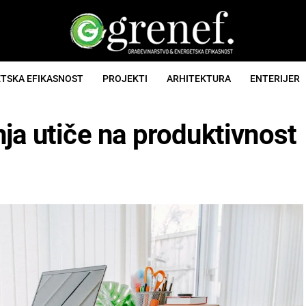
TSKA EFIKASNOST
PROJEKTI
ARHITEKTURA
ENTERIJER
ja utiče na produktivnost