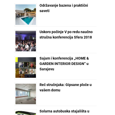
Održavanje bazena i praktični
saveti
Uskoro počinje V po redu naučno
stručna konferencija Sfera 2018
Sajam i konferencija „HOME &
GARDEN INTERIOR DESIGN“ u
Sarajevu
Reč stručnjaka: Gipsane ploče u
vašem domu
Solarna autobuska stajališta u