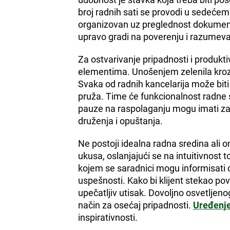
udobnost je stavka koja treba biti p
broj radnih sati se provodi u sedećem
organizovan uz preglednost dokumenta
upravo gradi na poverenju i razumeva
Za ostvarivanje pripadnosti i produkt
elementima. Unošenjem zelenila kroz
Svaka od radnih kancelarija može bit
pruža. Time će funkcionalnost radne s
pauze na raspolaganju mogu imati zaj
druženja i opuštanja.
Ne postoji idealna radna sredina ali
ukusa, oslanjajući se na intuitivnost 
kojem se saradnici mogu informisati o
uspešnosti. Kako bi klijent stekao po
upečatljiv utisak. Dovoljno osvetljen
način za osećaj pripadnosti.
Uređenje
inspirativnosti.