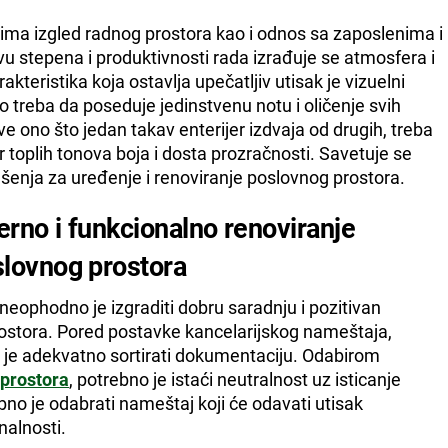
 ima izgled radnog prostora kao i odnos sa zaposlenima i
 stepena i produktivnosti rada izrađuje se atmosfera i
akteristika koja ostavlja upečatljiv utisak je vizuelni
o treba da poseduje jedinstvenu notu i oličenje svih
ve ono što jedan takav enterijer izdvaja od drugih, treba
 toplih tonova boja i dosta prozračnosti. Savetuje se
šenja za uređenje i renoviranje poslovnog prostora.
rno i funkcionalno renoviranje
lovnog prostora
, neophodno je izgraditi dobru saradnju i pozitivan
rostora. Pored postavke kancelarijskog nameštaja,
 je adekvatno sortirati dokumentaciju. Odabirom
 prostora
, potrebno je istaći neutralnost uz isticanje
bno je odabrati nameštaj koji će odavati utisak
nalnosti.