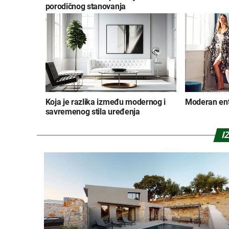
porodičnog stanovanja
Koja je razlika između modernog i
Moderan ente
savremenog stila uređenja
I