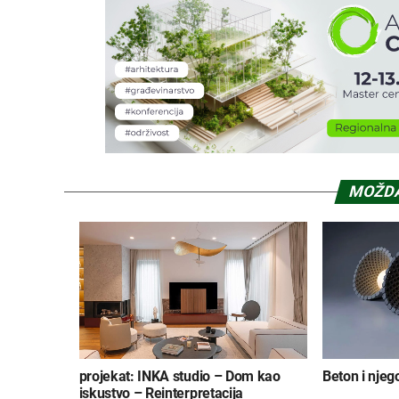
MOŽDA
projekat: INKA studio – Dom kao
Beton i njeg
iskustvo – Reinterpretacija