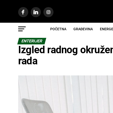
POČETNA
GRAĐEVINA
ENERGE
ENTERIJER
Izgled radnog okružen
rada