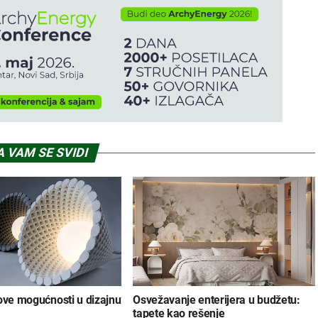
 VAM SE SVIDI
ove mogućnosti u dizajnu
Osvežavanje enterijera u budžetu:
tapete kao rešenje