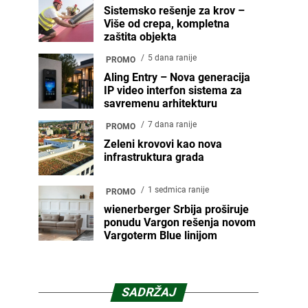
Sistemsko rešenje za krov –
Više od crepa, kompletna
zaštita objekta
5 dana ranije
PROMO
Aling Entry – Nova generacija
IP video interfon sistema za
savremenu arhitekturu
7 dana ranije
PROMO
Zeleni krovovi kao nova
infrastruktura grada
1 sedmica ranije
PROMO
wienerberger Srbija proširuje
ponudu Vargon rešenja novom
Vargoterm Blue linijom
SADRŽAJ