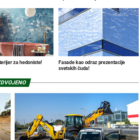
rijer za hedoniste!
Fasade kao odraz prezentacije
svetskih čuda!
ZDVOJENO