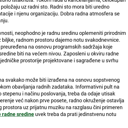
osebno istaknuta. Tokom rada u kancelarijama, celokupan
 položaju uz radni sto. Radni sto mora biti uredno
cije i njenu organizaciju. Dobra radna atmosfera se
nju.
ivnosti, neophodno je radnu sredinu oplemeniti prirodnim
 biljke, radnom prostoru dajemo notu svakodnevnice.
i preuređena na osnovu programskih sadržaja koje
redine biti na većem nivou. Zaposleni u okviru radne
edničke prostorije projektovane i sagrađene u svrhu
 ona svakako može biti izrađena na osnovu sopstvenog
tokom obavljanja radnih zadataka. Informativni pult na
 stepenu i načinu poslovanja, treba da odaje utisak
verenje već nakon prve posete, radno okruženje ostavlja
og prostora uz prijatnu muziku na razglasu čini primeren
 radne sredine
uvek treba da prati jedinstvenu notu