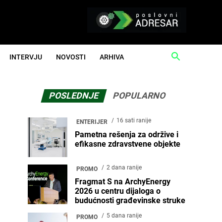
INTERVJU
NOVOSTI
ARHIVA
POSLEDNJE
POPULARNO
16 sati ranije
ENTERIJER
Pametna rešenja za održive i
efikasne zdravstvene objekte
2 dana ranije
PROMO
Fragmat S na ArchyEnergy
2026 u centru dijaloga o
budućnosti građevinske struke
5 dana ranije
PROMO