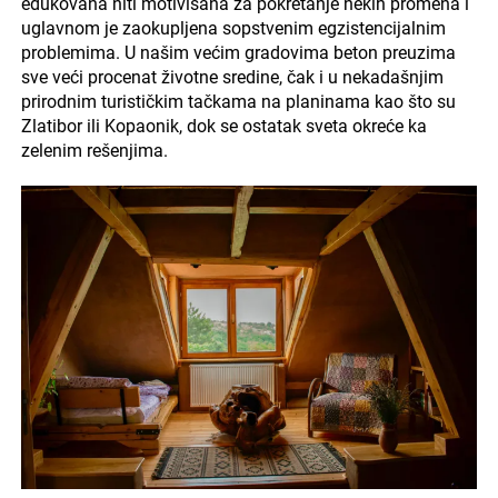
edukovana niti motivisana za pokretanje nekih promena i
uglavnom je zaokupljena sopstvenim egzistencijalnim
problemima. U našim većim gradovima beton preuzima
sve veći procenat životne sredine, čak i u nekadašnjim
prirodnim turističkim tačkama na planinama kao što su
Zlatibor ili Kopaonik, dok se ostatak sveta okreće ka
zelenim rešenjima.