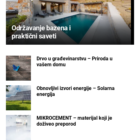
Održavanje bazena i
praktični saveti
Drvo u građevinarstvu – Priroda u
vašem domu
Obnovljivi izvori energije – Solarna
energija
MIKROCEMENT – materijal koji je
doživeo preporod