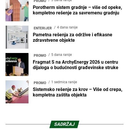
PROMO
Porotherm sistem gradnje – više od opeke,
kompletno rešenje za savremenu gradnju
4 dana ranije
ENTERIJER
Pametna rešenja za održive i efikasne
zdravstvene objekte
5 dana ranije
PROMO
Fragmat S na ArchyEnergy 2026 u centru
dijaloga o budućnosti građevinske struke
1 sedmica ranije
PROMO
Sistemsko rešenje za krov – Više od crepa,
kompletna zaštita objekta
SADRŽAJ