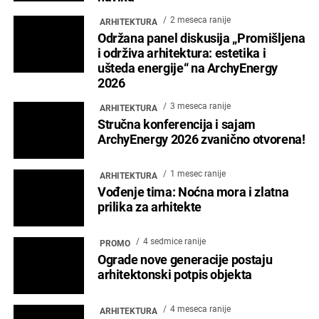
3 meseca ranije
ARHITEKTURA
Svečano otvorena izložba „Isijavanje
– otkrivene pojavnosti” na 21.
Beogradskoj internacionalnoj nedelji
arhitekture
2 meseca ranije
NOVOSTI
Svečano zatvaranje 21. Beogradske
internacionalne nedelje arhitekture –
BINA 2026