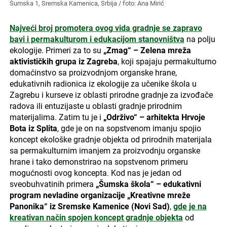
Šumska 1, Sremska Kamenica, Srbija / foto: Ana Mirić
Najveći broj promotera ovog vida gradnje se zapravo
bavi i permakulturom i edukacijom stanovništva
na polju
ekologije. Primeri za to su
„Zmag“ – Zelena mreža
aktivističkih grupa iz Zagreba
, koji spajaju permakulturno
domaćinstvo sa proizvodnjom organske hrane,
edukativnih radionica iz ekologije za učenike škola u
Zagrebu i kurseve iz oblasti prirodne gradnje za izvođače
radova ili entuzijaste u oblasti gradnje prirodnim
materijalima. Zatim tu je i
„Održivo“ – arhitekta Hrvoje
Bota iz Splita
, gde je on na sopstvenom imanju spojio
koncept ekološke gradnje objekta od prirodnih materijala
sa permakulturnim imanjem za proizvodnju organske
hrane i tako demonstrirao na sopstvenom primeru
mogućnosti ovog koncepta. Kod nas je jedan od
sveobuhvatinih primera
„Šumska škola“ – edukativni
program nevladine organizacije „Kreativne mreže
Panonika“ iz Sremske Kamenice (Novi Sad)
,
gde je na
kreativan način spojen koncept gradnje objekta
od