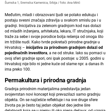
Šumska 1, Sremska Kamenica, Srbija / foto: Ana Mirić
Međutim, mladi i obrazovani ljudi se polako edukuju i
postaju svesni značaja zdravlja u svakom smislu pa i u
gradnji. Inicijativa za zelenom gradnjom kod nas dolazi
od mladih inženjera, arhitekata, lekara, IT stručnjaka, koji
traže za sebe i svoje porodice bolja rešenja od onoga što
im tržište nudi. Kako tvrde pokretači prirodne gradnje u
Hrvatskoj –
inicijativa za prirodnom gradnjom dolazi od
pojedinačnih investitora
, a ne od struke. Iako su pomaci u
ovoj sferi gradnje spori, oni ipak postoje: u 2005. godini u
Hrvatskoj nije bilo ni jedne kuće od slame npr. a danas ih
ima preko 100.
Permakultura i prirodna gradnja
Gradnja prirodnim materijalima predstavlja jedan
svojevrstan novi koncept koji prevazilazi samo gradnju
objekta. On se najčešće reflektuje i na sve druge sfere
života pa je često taj jedan objekat deo jedne šire
delatnosti koja se u njemu ili oko njega dešava: od uzgoja