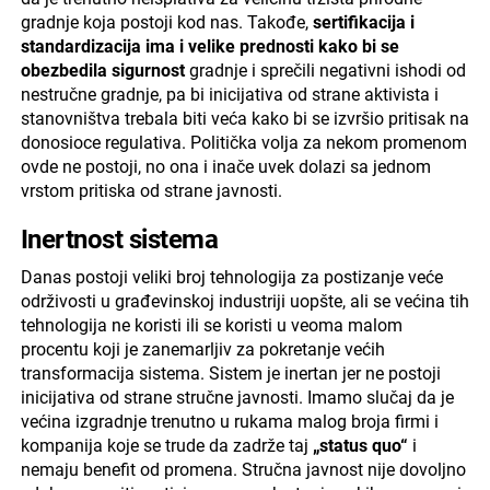
gradnje koja postoji kod nas. Takođe,
sertifikacija i
standardizacija ima i velike prednosti kako bi se
obezbedila sigurnost
gradnje i sprečili negativni ishodi od
nestručne gradnje, pa bi inicijativa od strane aktivista i
stanovništva trebala biti veća kako bi se izvršio pritisak na
donosioce regulativa. Politička volja za nekom promenom
ovde ne postoji, no ona i inače uvek dolazi sa jednom
vrstom pritiska od strane javnosti.
Inertnost sistema
Danas postoji veliki broj tehnologija za postizanje veće
održivosti u građevinskoj industriji uopšte, ali se većina tih
tehnologija ne koristi ili se koristi u veoma malom
procentu koji je zanemarljiv za pokretanje većih
transformacija sistema. Sistem je inertan jer ne postoji
inicijativa od strane stručne javnosti. Imamo slučaj da je
većina izgradnje trenutno u rukama malog broja firmi i
kompanija koje se trude da zadrže taj
„status quo“
i
nemaju benefit od promena. Stručna javnost nije dovoljno