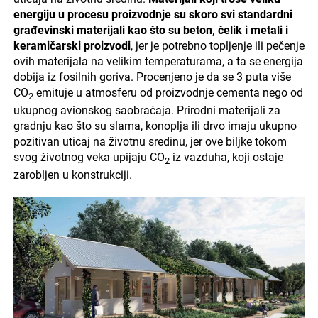
energiju u procesu proizvodnje su skoro svi standardni
građevinski materijali kao što su beton, čelik i metali i
keramičarski proizvodi
, jer je potrebno topljenje ili pečenje
ovih materijala na velikim temperaturama, a ta se energija
dobija iz fosilnih goriva. Procenjeno je da se 3 puta više
CO
emituje u atmosferu od proizvodnje cementa nego od
2
ukupnog avionskog saobraćaja. Prirodni materijali za
gradnju kao što su slama, konoplja ili drvo imaju ukupno
pozitivan uticaj na životnu sredinu, jer ove biljke tokom
svog životnog veka upijaju CO
iz vazduha, koji ostaje
2
zarobljen u konstrukciji.