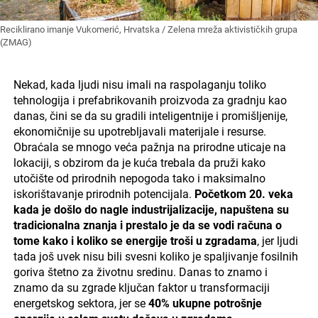
Reciklirano imanje Vukomerić, Hrvatska / Zelena mreža aktivističkih grupa
(ZMAG)
Nekad, kada ljudi nisu imali na raspolaganju toliko
tehnologija i prefabrikovanih proizvoda za gradnju kao
danas, čini se da su gradili inteligentnije i promišljenije,
ekonomičnije su upotrebljavali materijale i resurse.
Obraćala se mnogo veća pažnja na prirodne uticaje na
lokaciji, s obzirom da je kuća trebala da pruži kako
utočište od prirodnih nepogoda tako i maksimalno
iskorištavanje prirodnih potencijala.
Početkom 20. veka
kada je došlo do nagle industrijalizacije, napuštena su
tradicionalna znanja i prestalo je da se vodi računa o
tome kako i koliko se energije troši u zgradama
, jer ljudi
tada još uvek nisu bili svesni koliko je spaljivanje fosilnih
goriva štetno za životnu sredinu. Danas to znamo i
znamo da su zgrade ključan faktor u transformaciji
energetskog sektora, jer se
40% ukupne potrošnje