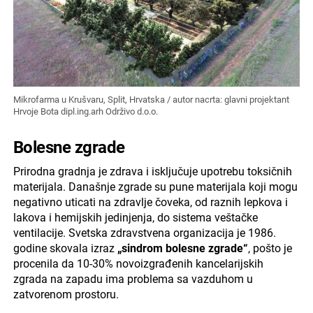
Mikrofarma u Krušvaru, Split, Hrvatska / autor nacrta: glavni projektant
Hrvoje Bota dipl.ing.arh Održivo d.o.o.
Bolesne zgrade
Prirodna gradnja je zdrava i isključuje upotrebu toksičnih
materijala. Današnje zgrade su pune materijala koji mogu
negativno uticati na zdravlje čoveka, od raznih lepkova i
lakova i hemijskih jedinjenja, do sistema veštačke
ventilacije. Svetska zdravstvena organizacija je 1986.
godine skovala izraz
„sindrom bolesne zgrade“
, pošto je
procenila da 10-30% novoizgrađenih kancelarijskih
zgrada na zapadu ima problema sa vazduhom u
zatvorenom prostoru.