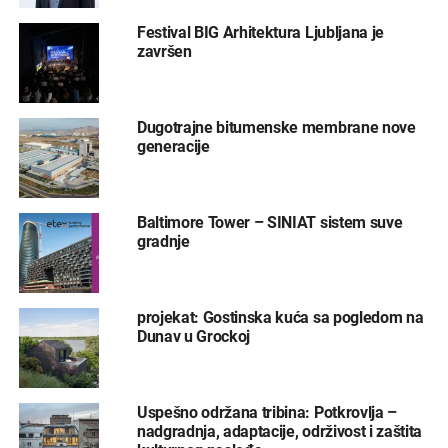
Festival BIG Arhitektura Ljubljana je
završen
Dugotrajne bitumenske membrane nove
generacije
Baltimore Tower – SINIAT sistem suve
gradnje
projekat: Gostinska kuća sa pogledom na
Dunav u Grockoj
Uspešno održana tribina: Potkrovlja –
nadgradnja, adaptacije, održivost i zaštita