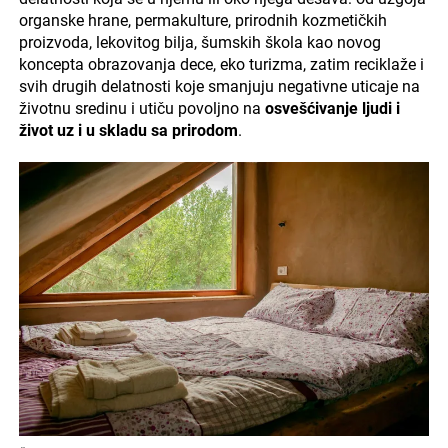
organske hrane, permakulture, prirodnih kozmetičkih
proizvoda, lekovitog bilja, šumskih škola kao novog
koncepta obrazovanja dece, eko turizma, zatim reciklaže i
svih drugih delatnosti koje smanjuju negativne uticaje na
životnu sredinu i utiču povoljno na
osvešćivanje ljudi i
život uz i u skladu sa prirodom
.