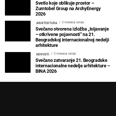
POČETNA
ARCHYENERGY KONFERENCIJA
MARKETING
POSLOVNI ADRESAR
O NAMA
PRETPLATA
ARHIVA
IZDVOJENO
KONTAKT
Copyright © 2024 Marketing Press | Filipa Višnjića 17a | 21000 Novi Sad |