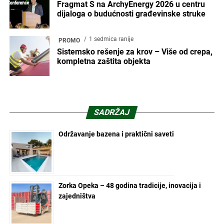
Fragmat S na ArchyEnergy 2026 u centru
dijaloga o budućnosti građevinske struke
1 sedmica ranije
PROMO
Sistemsko rešenje za krov – Više od crepa,
kompletna zaštita objekta
SADRŽAJ
Održavanje bazena i praktični saveti
Zorka Opeka – 48 godina tradicije, inovacija i
zajedništva