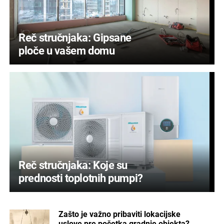
Reč stručnjaka: Gipsane
ploče u vašem domu
Reč stručnjaka: Koje su
prednosti toplotnih pumpi?
Zašto je važno pribaviti lokacijske
uslove pre početka gradnje objekta?