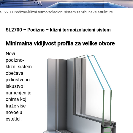
SL2700 Podizno-klizni termoizolacioni sistem za vrhunske strukture
SL2700 – Podizno – klizni termoizolacioni sistem
Minimalna vidljivost profila za velike otvore
Novi
podizno-
klizni sistem
obećava
jedinstveno
iskustvo i
namenjen je
onima koji
traže više
novoe u
estetici,