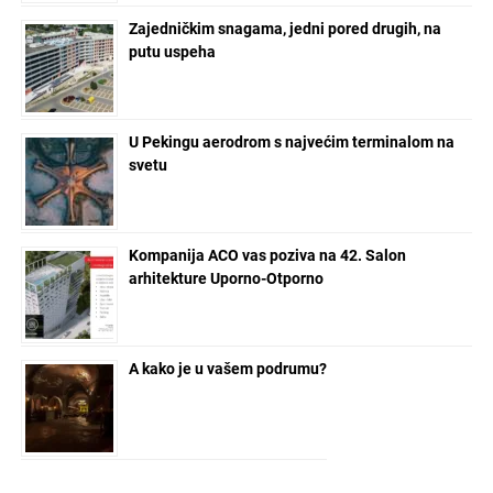
Zajedničkim snagama, jedni pored drugih, na
putu uspeha
U Pekingu aerodrom s najvećim terminalom na
svetu
Kompanija ACO vas poziva na 42. Salon
arhitekture Uporno-Otporno
A kako je u vašem podrumu?