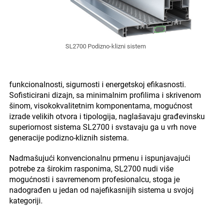
SL2700 Podizno-klizni sistem
funkcionalnosti, sigurnosti i energetskoj efikasnosti.
Sofisticirani dizajn, sa minimalnim profilima i skrivenom
šinom, visokokvalitetnim komponentama, mogućnost
izrade velikih otvora i tipologija, naglašavaju građevinsku
superiornost sistema SL2700 i svstavaju ga u vrh nove
generacije podizno-kliznih sistema.
Nadmašujući konvencionalnu prmenu i ispunjavajući
potrebe za širokim rasponima, SL2700 nudi više
mogućnosti i savremenom profesionalcu, stoga je
nadograđen u jedan od najefikasnijih sistema u svojoj
kategoriji.