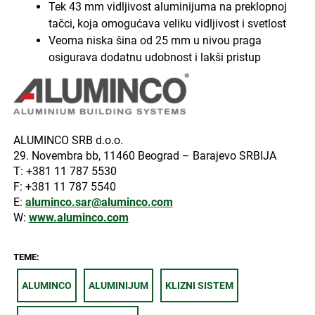
Tek 43 mm vidljivost aluminijuma na preklopnoj
tačci, koja omogućava veliku vidljivost i svetlost
Veoma niska šina od 25 mm u nivou praga
osigurava dodatnu udobnost i lakši pristup
ALUMINCO SRB d.o.o.
29. Novembra bb, 11460 Beograd – Barajevo SRBIJA
Τ: +381 11 787 5530
F: +381 11 787 5540
E:
aluminco.sar@aluminco.com
W:
www.aluminco.com
TEME:
ALUMINCO
ALUMINIJUM
KLIZNI SISTEM