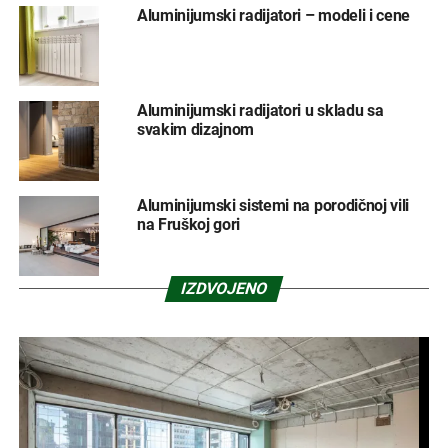
Aluminijumski radijatori – modeli i cene
Aluminijumski radijatori u skladu sa
svakim dizajnom
Aluminijumski sistemi na porodičnoj vili
na Fruškoj gori
IZDVOJENO