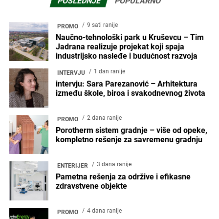
POSLEDNJE
POPULARNO
9 sati ranije
PROMO
Naučno-tehnološki park u Kruševcu – Tim
Jadrana realizuje projekat koji spaja
industrijsko nasleđe i budućnost razvoja
1 dan ranije
INTERVJU
intervju: Sara Parezanović – Arhitektura
između škole, biroa i svakodnevnog života
2 dana ranije
PROMO
Porotherm sistem gradnje – više od opeke,
kompletno rešenje za savremenu gradnju
3 dana ranije
ENTERIJER
Pametna rešenja za održive i efikasne
zdravstvene objekte
4 dana ranije
PROMO