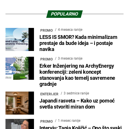
POPULARNO
4 meseca ranije
PROMO
LESS IS SMOR? Kada minimalizam
prestaje da bude ideja – i postaje
navika
3 meseca ranije
PROMO
Erker Inženjering na ArchyEnergy
konferenciji: zeleni koncept
stanovanja kao temelj savremene
gradnje
3 sedmice ranije
ENTERIJER
Japandi rasveta – Kako uz pomoć
svetla stvoriti miran dom
1 mesec ranije
PROMO
Intervju: Tanja Kojičić – Ono što svaki