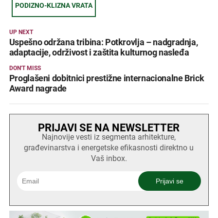
PODIZNO-KLIZNA VRATA
UP NEXT
Uspešno održana tribina: Potkrovlja – nadgradnja,
adaptacije, održivost i zaštita kulturnog nasleđa
DON'T MISS
Proglašeni dobitnici prestižne internacionalne Brick
Award nagrade
PRIJAVI SE NA NEWSLETTER
Najnovije vesti iz segmenta arhitekture,
građevinarstva i energetske efikasnosti direktno u
Vaš inbox.