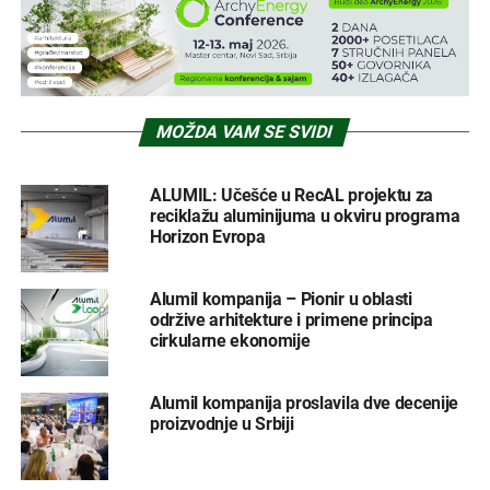
MOŽDA VAM SE SVIDI
ALUMIL: Učešće u RecAL projektu za
reciklažu aluminijuma u okviru programa
Horizon Evropa
Alumil kompanija – Pionir u oblasti
održive arhitekture i primene principa
cirkularne ekonomije
Alumil kompanija proslavila dve decenije
proizvodnje u Srbiji