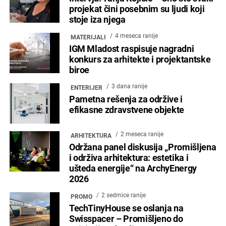
projekat čini posebnim su ljudi koji
stoje iza njega
4 meseca ranije
MATERIJALI
IGM Mladost raspisuje nagradni
konkurs za arhitekte i projektantske
biroe
3 dana ranije
ENTERIJER
Pametna rešenja za održive i
efikasne zdravstvene objekte
2 meseca ranije
ARHITEKTURA
Održana panel diskusija „Promišljena
i održiva arhitektura: estetika i
ušteda energije“ na ArchyEnergy
2026
2 sedmice ranije
PROMO
TechTinyHouse se oslanja na
Swisspacer – Promišljeno do