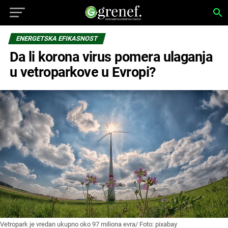
ENERGETSKA EFIKASNOST
Da li korona virus pomera ulaganja
u vetroparkove u Evropi?
Vetropark je vredan ukupno oko 97 miliona evra/ Foto: pixabay