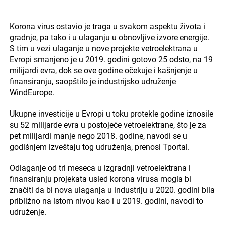
Korona virus ostavio je traga u svakom aspektu života i
gradnje, pa tako i u ulaganju u obnovljive izvore energije.
S tim u vezi ulaganje u nove projekte vetroelektrana u
Evropi smanjeno je u 2019. godini gotovo 25 odsto, na 19
milijardi evra, dok se ove godine očekuje i kašnjenje u
finansiranju, saopštilo je industrijsko udruženje
WindEurope.
Ukupne investicije u Evropi u toku protekle godine iznosile
su 52 milijarde evra u postojeće vetroelektrane, što je za
pet milijardi manje nego 2018. godine, navodi se u
godišnjem izveštaju tog udruženja, prenosi Tportal.
Odlaganje od tri meseca u izgradnji vetroelektrana i
finansiranju projekata usled korona virusa mogla bi
značiti da bi nova ulaganja u industriju u 2020. godini bila
približno na istom nivou kao i u 2019. godini, navodi to
udruženje.