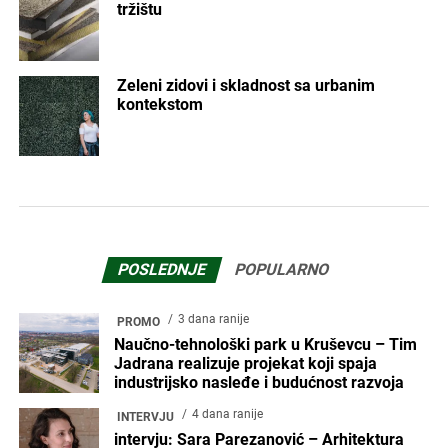
tržištu
Zeleni zidovi i skladnost sa urbanim
kontekstom
POSLEDNJE
POPULARNO
3 dana ranije
PROMO
Naučno-tehnološki park u Kruševcu – Tim
Jadrana realizuje projekat koji spaja
industrijsko nasleđe i budućnost razvoja
4 dana ranije
INTERVJU
intervju: Sara Parezanović – Arhitektura