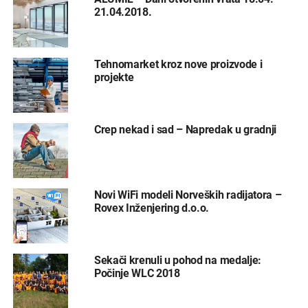
21.04.2018.
Tehnomarket kroz nove proizvode i
projekte
Crep nekad i sad – Napredak u gradnji
Novi WiFi modeli Norveških radijatora –
Rovex Inženjering d.o.o.
Sekači krenuli u pohod na medalje:
Počinje WLC 2018