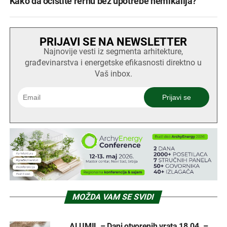
Kako da očistite rernu bez upotrebe hemikalija?
PRIJAVI SE NA NEWSLETTER
Najnovije vesti iz segmenta arhitekture,
građevinarstva i energetske efikasnosti direktno u
Vaš inbox.
MOŽDA VAM SE SVIDI
ALUMIL – Dani otvorenih vrata 18.04. –