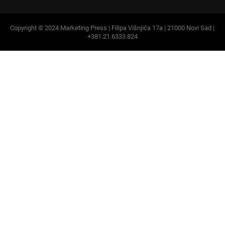
Copyright © 2024 Marketing Press | Filipa Višnjića 17a | 21000 Novi Sad |
+381.21.6333.824