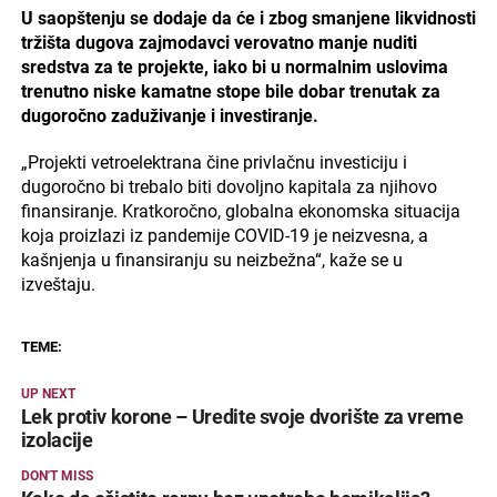
U saopštenju se dodaje da će i zbog smanjene likvidnosti
tržišta dugova zajmodavci verovatno manje nuditi
sredstva za te projekte, iako bi u normalnim uslovima
trenutno niske kamatne stope bile dobar trenutak za
dugoročno zaduživanje i investiranje.
„Projekti vetroelektrana čine privlačnu investiciju i
dugoročno bi trebalo biti dovoljno kapitala za njihovo
finansiranje. Kratkoročno, globalna ekonomska situacija
koja proizlazi iz pandemije COVID-19 je neizvesna, a
kašnjenja u finansiranju su neizbežna“, kaže se u
izveštaju.
TEME:
UP NEXT
Lek protiv korone – Uredite svoje dvorište za vreme
izolacije
DON'T MISS