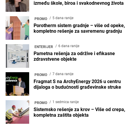
između škole, biroa i svakodnevnog života
5 dana ranije
PROMO
Porotherm sistem gradnje – više od opeke,
kompletno rešenje za savremenu gradnju
6 dana ranije
ENTERIJER
Pametna rešenja za održive i efikasne
zdravstvene objekte
7 dana ranije
PROMO
Fragmat S na ArchyEnergy 2026 u centru
dijaloga o budućnosti građevinske struke
1 sedmica ranije
PROMO
Sistemsko rešenje za krov – Više od crepa,
kompletna zaštita objekta