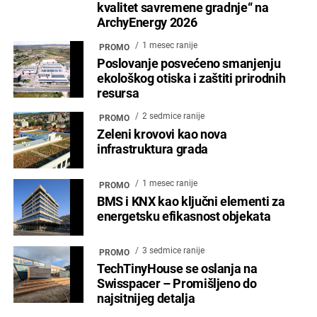
kvalitet savremene gradnje“ na
ArchyEnergy 2026
1 mesec ranije
PROMO
Poslovanje posvećeno smanjenju
ekološkog otiska i zaštiti prirodnih
resursa
2 sedmice ranije
PROMO
Zeleni krovovi kao nova
infrastruktura grada
1 mesec ranije
PROMO
BMS i KNX kao ključni elementi za
energetsku efikasnost objekata
3 sedmice ranije
PROMO
TechTinyHouse se oslanja na
Swisspacer – Promišljeno do
najsitnijeg detalja