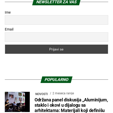
NEWSLETTER ZA VAS
Ime
Email
POPULARNO
2 meseca ranije
NOVOSTI
Održana panel diskusija „Aluminijum,
staklo i okovi u dijalogu sa
arhitektama: Materijali koji definišu