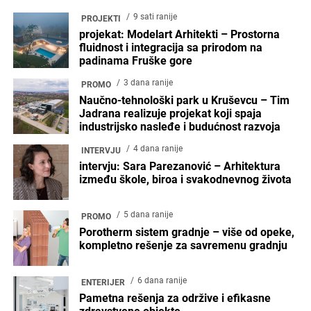
9 sati ranije
PROJEKTI
projekat: Modelart Arhitekti – Prostorna
fluidnost i integracija sa prirodom na
padinama Fruške gore
3 dana ranije
PROMO
Naučno-tehnološki park u Kruševcu – Tim
Jadrana realizuje projekat koji spaja
industrijsko nasleđe i budućnost razvoja
4 dana ranije
INTERVJU
intervju: Sara Parezanović – Arhitektura
između škole, biroa i svakodnevnog života
5 dana ranije
PROMO
Porotherm sistem gradnje – više od opeke,
kompletno rešenje za savremenu gradnju
6 dana ranije
ENTERIJER
Pametna rešenja za održive i efikasne