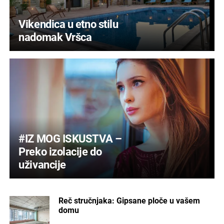
Vikendica u etno stilu
nadomak Vršca
#IZ MOG ISKUSTVA –
Preko izolacije do
uživancije
Reč stručnjaka: Gipsane ploče u vašem
domu