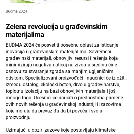
Budma 2024
Zelena revolucija u građevinskim
materijalima
BUDMA 2024 će posvetiti posebnu oblast za isticanje
inovacija u građevinskim materijalima. Savremeni
građevinski materijali, obnovljivi resursi i rešenja koja
minimiziraju negativan uticaj na životnu sredinu čine
osnovu za stvaranje zgrada sa manjim ugljeničnim
otiskom. Specijalizovani proizvođači i naučnici će izložiti,
između ostalog, ekološki beton, drvo u građevinarstvu,
toplotnu izolaciju na bazi obnovljivih materijala i još
mnogo toga. Učesnici će naučiti o prednostima primene
ovih novih rešenja u građevinskoj industriji i izazovima
koje moraju da prevaziđu da bi povećali svoju
proizvodnju.
Uzimajući u obzir izazove koje postavljaju klimatske