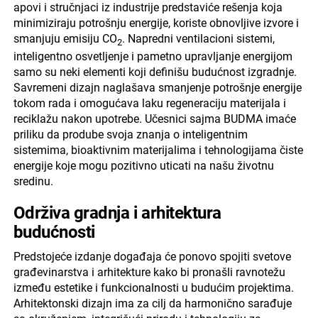
apovi i stručnjaci iz industrije predstaviće rešenja koja
minimiziraju potrošnju energije, koriste obnovljive izvore i
smanjuju emisiju CO
. Napredni ventilacioni sistemi,
2
inteligentno osvetljenje i pametno upravljanje energijom
samo su neki elementi koji definišu budućnost izgradnje.
Savremeni dizajn naglašava smanjenje potrošnje energije
tokom rada i omogućava laku regeneraciju materijala i
reciklažu nakon upotrebe. Učesnici sajma BUDMA imaće
priliku da prodube svoja znanja o inteligentnim
sistemima, bioaktivnim materijalima i tehnologijama čiste
energije koje mogu pozitivno uticati na našu životnu
sredinu.
Održiva gradnja i arhitektura
budućnosti
Predstojeće izdanje događaja će ponovo spojiti svetove
građevinarstva i arhitekture kako bi pronašli ravnotežu
između estetike i funkcionalnosti u budućim projektima.
Arhitektonski dizajn ima za cilj da harmonično sarađuje