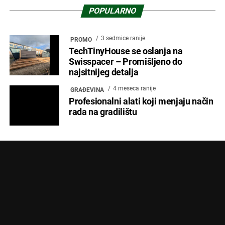
POPULARNO
3 sedmice ranije
PROMO
TechTinyHouse se oslanja na
Swisspacer – Promišljeno do
najsitnijeg detalja
4 meseca ranije
GRAĐEVINA
Profesionalni alati koji menjaju način
rada na gradilištu