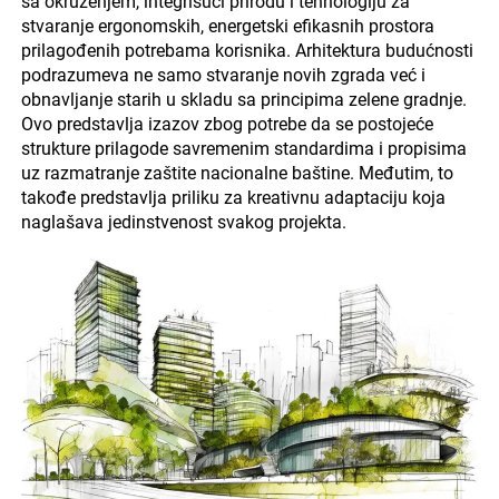
sa okruženjem, integrišući prirodu i tehnologiju za
stvaranje ergonomskih, energetski efikasnih prostora
prilagođenih potrebama korisnika. Arhitektura budućnosti
podrazumeva ne samo stvaranje novih zgrada već i
obnavljanje starih u skladu sa principima zelene gradnje.
Ovo predstavlja izazov zbog potrebe da se postojeće
strukture prilagode savremenim standardima i propisima
uz razmatranje zaštite nacionalne baštine. Međutim, to
takođe predstavlja priliku za kreativnu adaptaciju koja
naglašava jedinstvenost svakog projekta.