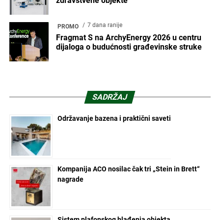
zdravstvene objekte
7 dana ranije
PROMO
Fragmat S na ArchyEnergy 2026 u centru
dijaloga o budućnosti građevinske struke
SADRŽAJ
Održavanje bazena i praktični saveti
Kompanija ACO nosilac čak tri „Stein in Brett“
nagrade
Sistem plafonskog hlađenja objekta