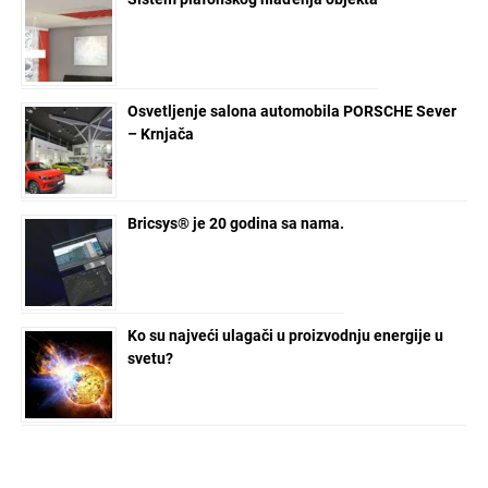
Osvetljenje salona automobila PORSCHE Sever
– Krnjača
Bricsys® je 20 godina sa nama.
Ko su najveći ulagači u proizvodnju energije u
svetu?