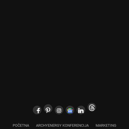
POČETNA
ARCHYENERGY KONFERENCIJA
MARKETING
POSLOVNI ADRESAR
O NAMA
PRETPLATA
ARHIVA
IZDVOJENO
KONTAKT