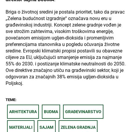
Briga o životnoj sredini je postala prioritet, tako da pravac
„Zelena budućnost izgradnje“ označava novu eru u
građevinskoj industriji. Koncept zelene gradnje vođen je
sve strožim zahtevima, visokim troškovima energije,
povećanom emisijom ugljen-dioksida i promenljivim
preferencijama stanovnika u pogledu očuvanja životne
sredine. Evropski klimatski propisi postavili su obavezne
ciljeve za EU, uključujući smanjenje emisija za najmanje
55% do 2030. i postizanje klimatske neutralnosti do 2050.
Ove direktive značajno utiču na građevinski sektor, koji je
odgovoran za značajnih 38% emisija ugljen-dioksida u
Poljskoj.
TEME:
ARHITEKTURA
BUDMA
GRAĐEVINARSTVO
MATERIJALI
SAJAM
ZELENA GRADNJA