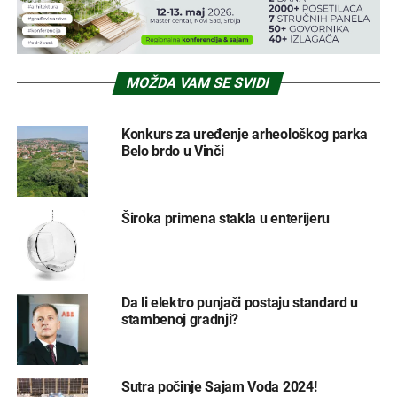
MOŽDA VAM SE SVIDI
Konkurs za uređenje arheološkog parka
Belo brdo u Vinči
Široka primena stakla u enterijeru
Da li elektro punjači postaju standard u
stambenoj gradnji?
Sutra počinje Sajam Voda 2024!