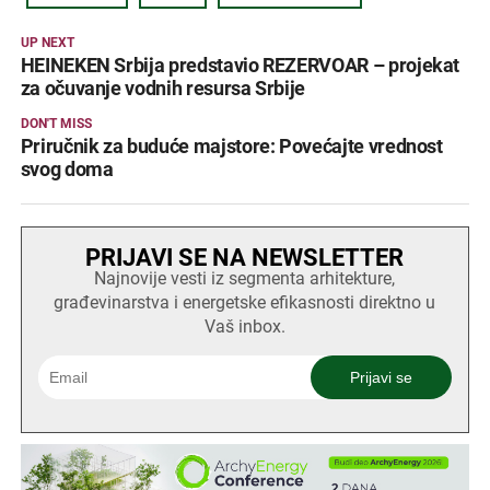
UP NEXT
HEINEKEN Srbija predstavio REZERVOAR – projekat
za očuvanje vodnih resursa Srbije
DON'T MISS
Priručnik za buduće majstore: Povećajte vrednost
svog doma
PRIJAVI SE NA NEWSLETTER
Najnovije vesti iz segmenta arhitekture,
građevinarstva i energetske efikasnosti direktno u
Vaš inbox.