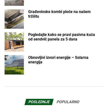
Građevinske kombi ploče na našem
tržištu
Pogledajte kako se pravi pasivna kuća
od sendvič panela za 5 dana
Obnovljivi izvori energije – Solarna
energija
POSLEDNJE
POPULARNO