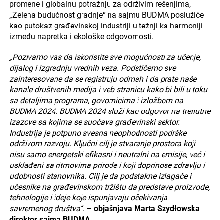
promene i globalnu potražnju za održivim rešenjima,
„Zelena budućnost gradnje“ na sajmu BUDMA poslužiće
kao putokaz građevinskoj industriji u težnji ka harmoniji
između napretka i ekološke odgovornosti.
„Pozivamo vas da iskoristite sve mogućnosti za učenje,
dijalog i izgradnju vrednih veza. Podstičemo sve
zainteresovane da se registruju odmah i da prate naše
kanale društvenih medija i veb stranicu kako bi bili u toku
sa detaljima programa, govornicima i izložbom na
BUDMA 2024. BUDMA 2024 služi kao odgovor na trenutne
izazove sa kojima se suočava građevinski sektor.
Industrija je potpuno svesna neophodnosti podrške
održivom razvoju. Ključni cilj je stvaranje prostora koji
nisu samo energetski efikasni i neutralni na emisije, već i
usklađeni sa ritmovima prirode i koji doprinose zdravlju i
udobnosti stanovnika. Cilj je da podstakne izlagače i
učesnike na građevinskom tržištu da predstave proizvode,
tehnologije i ideje koje ispunjavaju očekivanja
savremenog društva“
. –
objašnjava Marta Szydłowska
direktor sajma BUDMA
.