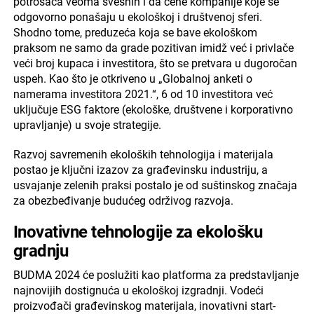
potrošača veoma svesnih i da cene kompanije koje se
odgovorno ponašaju u ekološkoj i društvenoj sferi.
Shodno tome, preduzeća koja se bave ekološkom
praksom ne samo da grade pozitivan imidž već i privlače
veći broj kupaca i investitora, što se pretvara u dugoročan
uspeh. Kao što je otkriveno u „Globalnoj anketi o
namerama investitora 2021.“, 6 od 10 investitora već
uključuje ESG faktore (ekološke, društvene i korporativno
upravljanje) u svoje strategije.
Razvoj savremenih ekoloških tehnologija i materijala
postao je ključni izazov za građevinsku industriju, a
usvajanje zelenih praksi postalo je od suštinskog značaja
za obezbeđivanje budućeg održivog razvoja.
Inovativne tehnologije za ekološku
gradnju
BUDMA 2024 će poslužiti kao platforma za predstavljanje
najnovijih dostignuća u ekološkoj izgradnji. Vodeći
proizvođači građevinskog materijala, inovativni start-