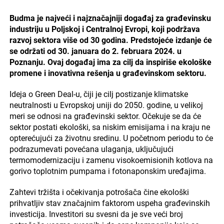
Budma je najveći i najznačajniji događaj za građevinsku
industriju u Poljskoj i Centralnoj Evropi, koji podržava
razvoj sektora više od 30 godina. Predstojeće izdanje će
se održati od 30. januara do 2. februara 2024. u
Poznanju. Ovaj događaj ima za cilj da inspiriše ekološke
promene i inovativna rešenja u građevinskom sektoru.
Ideja o Green Deal-u, čiji je cilj postizanje klimatske
neutralnosti u Evropskoj uniji do 2050. godine, u velikoj
meri se odnosi na građevinski sektor. Očekuje se da će
sektor postati ekološki, sa niskim emisijama i na kraju ne
opterećujući za životnu sredinu. U početnom periodu to će
podrazumevati povećana ulaganja, uključujući
termomodernizaciju i zamenu visokoemisionih kotlova na
gorivo toplotnim pumpama i fotonaponskim uređajima.
Zahtevi tržišta i očekivanja potrošača čine ekološki
prihvatljiv stav značajnim faktorom uspeha građevinskih
investicija. Investitori su svesni da je sve veći broj