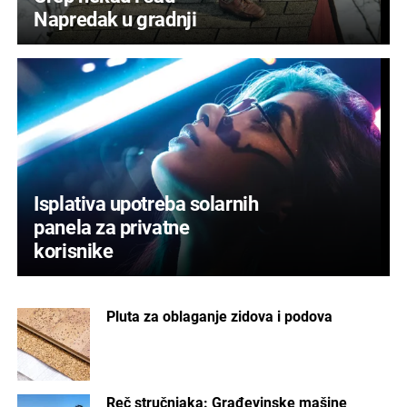
Napredak u gradnji
Isplativa upotreba solarnih
panela za privatne
korisnike
Pluta za oblaganje zidova i podova
Reč stručnjaka: Građevinske mašine