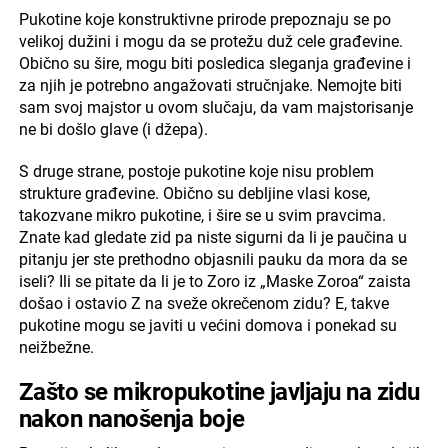
Pukotine koje konstruktivne prirode prepoznaju se po
velikoj dužini i mogu da se protežu duž cele građevine.
Obično su šire, mogu biti posledica sleganja građevine i
za njih je potrebno angažovati stručnjake. Nemojte biti
sam svoj majstor u ovom slučaju, da vam majstorisanje
ne bi došlo glave (i džepa).
S druge strane, postoje pukotine koje nisu problem
strukture građevine. Obično su debljine vlasi kose,
takozvane mikro pukotine, i šire se u svim pravcima.
Znate kad gledate zid pa niste sigurni da li je paučina u
pitanju jer ste prethodno objasnili pauku da mora da se
iseli? Ili se pitate da li je to Zoro iz „Maske Zoroa“ zaista
došao i ostavio Z na sveže okrečenom zidu? E, takve
pukotine mogu se javiti u većini domova i ponekad su
neižbežne.
Zašto se mikropukotine javljaju na zidu
nakon nanošenja boje