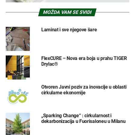
MOŽDA VAM SE SVIDI
Laminat i sve njegove šare
FlexCURE – Nova era boja u prahu TIGER
Drylac®
Otvoren Javni poziv za inovacije u oblasti
cirkularne ekonomije
„Sparking Change“ : cirkularnost i
dekarbonizacija u Fuorisaloneu u Milanu