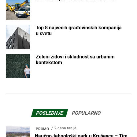
Top 8 najvećih građevinskih kompanija
u svetu
Zeleni zidovi i skladnost sa urbanim
kontekstom
POSLEDNJE
POPULARNO
2 dana ranije
PROMO
Naučno-tehnološki park u Kruševcu – Tim