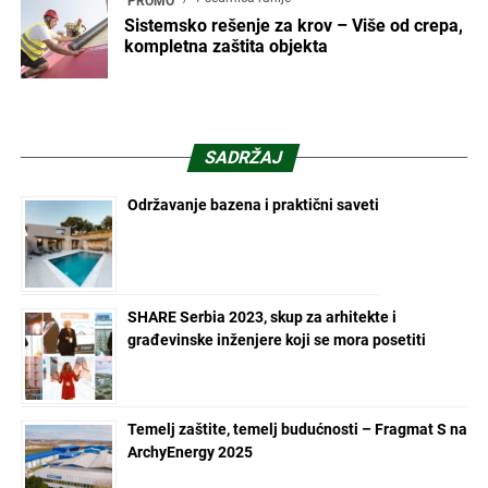
PROMO
Sistemsko rešenje za krov – Više od crepa,
kompletna zaštita objekta
SADRŽAJ
Održavanje bazena i praktični saveti
SHARE Serbia 2023, skup za arhitekte i
građevinske inženjere koji se mora posetiti
Temelj zaštite, temelj budućnosti – Fragmat S na
ArchyEnergy 2025