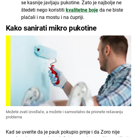
se kasnije javljaju pukotine. Zato je najbolje ne
štedeti nego koristiti
kvalitetne boje
da ne biste
plaćali i na mostu i na ćupriji.
Kako sanirati mikro pukotine
Možete zvati izvođače, a možete i samostalno da prionete rešavanju
problema
Kad se uverite da je pauk pokupio prnje i da Zoro nije