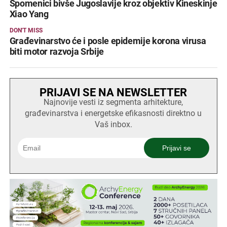
Spomenici bivše Jugoslavije kroz objektiv Kineskinje
Xiao Yang
DON'T MISS
Građevinarstvo će i posle epidemije korona virusa
biti motor razvoja Srbije
PRIJAVI SE NA NEWSLETTER
Najnovije vesti iz segmenta arhitekture,
građevinarstva i energetske efikasnosti direktno u
Vaš inbox.