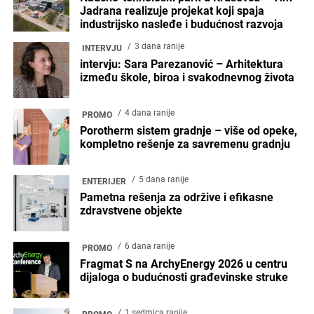
Jadrana realizuje projekat koji spaja
industrijsko nasleđe i budućnost razvoja
3 dana ranije
INTERVJU
intervju: Sara Parezanović – Arhitektura
između škole, biroa i svakodnevnog života
4 dana ranije
PROMO
Porotherm sistem gradnje – više od opeke,
kompletno rešenje za savremenu gradnju
5 dana ranije
ENTERIJER
Pametna rešenja za održive i efikasne
zdravstvene objekte
6 dana ranije
PROMO
Fragmat S na ArchyEnergy 2026 u centru
dijaloga o budućnosti građevinske struke
1 sedmica ranije