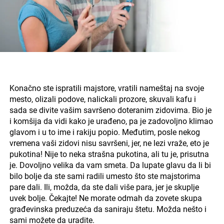
Konačno ste ispratili majstore, vratili nameštaj na svoje
mesto, olizali podove, nalickali prozore, skuvali kafu i
sada se divite vašim savršeno doteranim zidovima. Bio je
i komšija da vidi kako je urađeno, pa je zadovoljno klimao
glavom i u to ime i rakiju popio. Međutim, posle nekog
vremena vaši zidovi nisu savršeni, jer, ne lezi vraže, eto je
pukotina! Nije to neka strašna pukotina, ali tu je, prisutna
je. Dovoljno velika da vam smeta. Da lupate glavu da li bi
bilo bolje da ste sami radili umesto što ste majstorima
pare dali. Ili, možda, da ste dali više para, jer je skuplje
uvek bolje. Čekajte! Ne morate odmah da zovete skupa
građevinska preduzeća da saniraju štetu. Možda nešto i
sami možete da uradite.