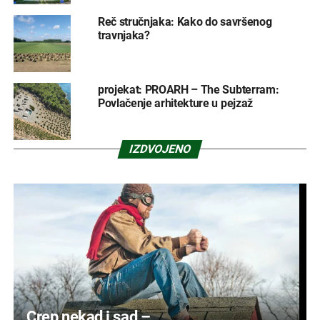
Reč stručnjaka: Kako do savršenog
travnjaka?
projekat: PROARH – The Subterram:
Povlačenje arhitekture u pejzaž
IZDVOJENO
Crep nekad i sad –