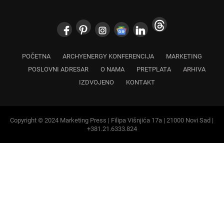
POČETNA
ARCHYENERGY KONFERENCIJA
MARKETING
POSLOVNI ADRESAR
O NAMA
PRETPLATA
ARHIVA
IZDVOJENO
KONTAKT
Copyright © 2024 Marketing Press | Filipa Višnjića 17a | 21000 Novi Sad |
+381.21.6333.824