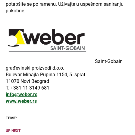
potapšite se po ramenu. Uživajte u uspešnom saniranju
pukotine.
Saint-Gobain
građevinski proizvodi d.o.o.
Bulevar Mihajla Pupina 115d, 5. sprat
11070 Novi Beograd
T. +381 11 3149 681
info@weber.rs
www.weber.rs
TEME:
UP NEXT