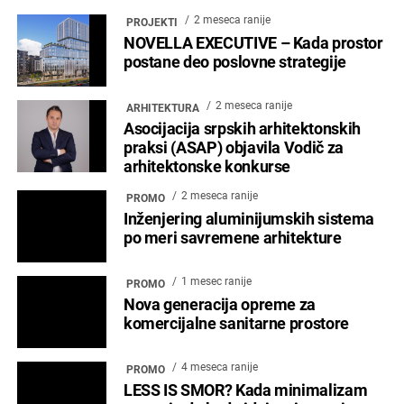
2 meseca ranije
PROJEKTI
NOVELLA EXECUTIVE – Kada prostor
postane deo poslovne strategije
2 meseca ranije
ARHITEKTURA
Asocijacija srpskih arhitektonskih
praksi (ASAP) objavila Vodič za
arhitektonske konkurse
2 meseca ranije
PROMO
Inženjering aluminijumskih sistema
po meri savremene arhitekture
1 mesec ranije
PROMO
Nova generacija opreme za
komercijalne sanitarne prostore
4 meseca ranije
PROMO
LESS IS SMOR? Kada minimalizam