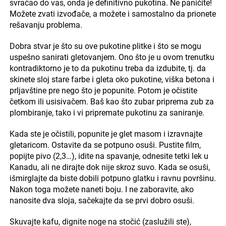
svraćao do vas, onda je definitivno pukotina. Ne paničite!
Možete zvati izvođače, a možete i samostalno da prionete
rešavanju problema.
Dobra stvar je što su ove pukotine plitke i što se mogu
uspešno sanirati gletovanjem. Ono što je u ovom trenutku
kontradiktorno je to da pukotinu treba da izdubite, tj. da
skinete sloj stare farbe i gleta oko pukotine, viška betona i
prljavštine pre nego što je popunite. Potom je očistite
četkom ili usisivačem. Baš kao što zubar priprema zub za
plombiranje, tako i vi pripremate pukotinu za saniranje.
Kada ste je očistili, popunite je glet masom i izravnajte
gletaricom. Ostavite da se potpuno osuši. Pustite film,
popijte pivo (2,3…), idite na spavanje, odnesite tetki lek u
Kanadu, ali ne dirajte dok nije skroz suvo. Kada se osuši,
išmirglajte da biste dobili potpuno glatku i ravnu površinu.
Nakon toga možete naneti boju. I ne zaboravite, ako
nanosite dva sloja, sačekajte da se prvi dobro osuši.
Skuvajte kafu, dignite noge na stočić (zaslužili ste),