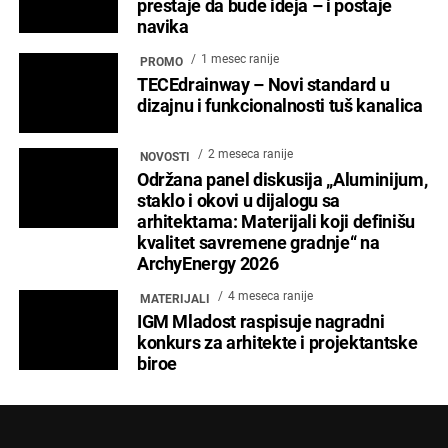
prestaje da bude ideja – i postaje
navika
1 mesec ranije
PROMO
TECEdrainway – Novi standard u
dizajnu i funkcionalnosti tuš kanalica
2 meseca ranije
NOVOSTI
Održana panel diskusija „Aluminijum,
staklo i okovi u dijalogu sa
arhitektama: Materijali koji definišu
kvalitet savremene gradnje“ na
ArchyEnergy 2026
4 meseca ranije
MATERIJALI
IGM Mladost raspisuje nagradni
konkurs za arhitekte i projektantske
biroe