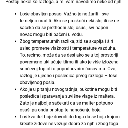
Postoji nekoliko razloga, a mi vam navodimo neke od njih:
Loše obavljen posao. Važno je ne žuriti i sve
temeljno uraditi. Ako se preskoči neki sloj ili se ne
sačeka da se prethodni sloj osuši, svi napori i
novac mogu biti bačeni u vodu.
Zbog temperaturnih razlika, zid se skuplja i širi
usled promene vlažnosti i temperature vazduha.
To, recimo, može da se desi ako se u toj prostoriji
povremeno uključuje klima ili ako je više izložena
sunčevoj toploti u popodnevnim časovima. Ovaj
razlog je ujedno i posledica prvog razloga – loše
obavljenog posla.
Ako je u pitanju novogradnja, pukotine mogu biti
posledica isparavanja suvišne vlage iz maltera.
Zato je najbolje sačekati da se malter potpuno
osuši pa onda pristupite nanošenju boje.
Loš kvalitet boje dovodi do toga da se boja kojom
krečite zidove ne vezuje dobro za njih i zbog toga