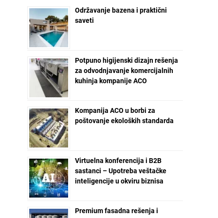
Održavanje bazena i praktični
saveti
Potpuno higijenski dizajn rešenja
za odvodnjavanje komercijalnih
kuhinja kompanije ACO
Kompanija ACO u borbi za
poštovanje ekoloških standarda
Virtuelna konferencija i B2B
sastanci – Upotreba veštačke
inteligencije u okviru biznisa
Premium fasadna rešenja i