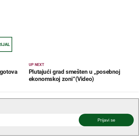
IJAL
UP NEXT
 gotova
Plutajući grad smešten u „posebnoj
ekonomskoj zoni“(Video)