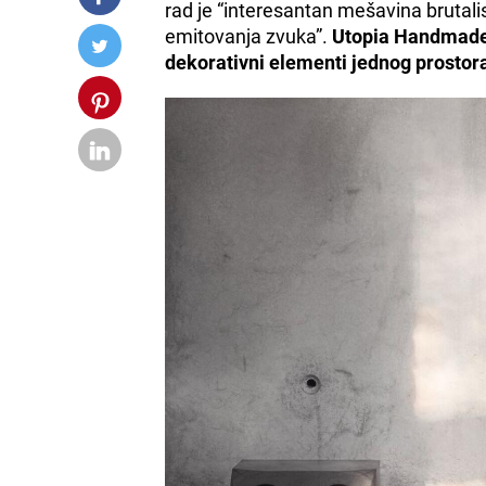
rad je “interesantan mešavina brutali
emitovanja zvuka”.
Utopia Handmade 
dekorativni elementi jednog prostor