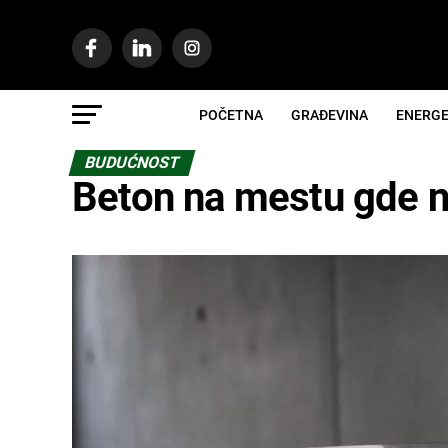
POČETNA
GRAĐEVINA
ENERGE
BUDUĆNOST
Beton na mestu gde ni