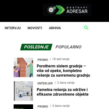
INTERVJU
NOVOSTI
ARHIVA
POSLEDNJE
POPULARNO
18 sati ranije
PROMO
Porotherm sistem gradnje –
više od opeke, kompletno
rešenje za savremenu gradnju
2 dana ranije
ENTERIJER
Pametna rešenja za održive i
efikasne zdravstvene objekte
3 dana ranije
PROMO