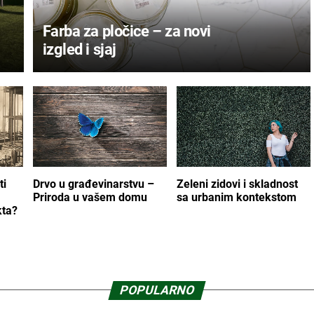
Farba za pločice – za novi
izgled i sjaj
ti
Drvo u građevinarstvu –
Zeleni zidovi i skladnost
Priroda u vašem domu
sa urbanim kontekstom
kta?
POPULARNO