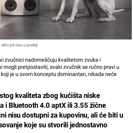
iako još nisu u prodaji
ovi zvučnici nadomešćuju kvalitetom zvuka i
i mogli pretpostaviti, svaki zvučnik se ručno pravi u
a koji je u ovom konceptu dominantan, nikada neće
 istog kvaliteta zbog kućišta niske
i Bluetooth 4.0 aptX ili 3.55 žične
ni nisu dostupni za kupovinu, ali će biti u
esovanje koje su stvorili jednostavno