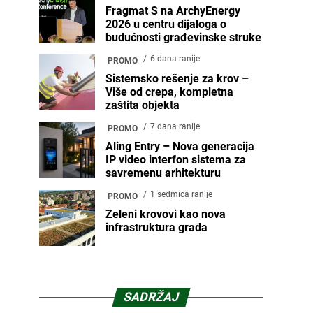
Fragmat S na ArchyEnergy
2026 u centru dijaloga o
budućnosti građevinske struke
6 dana ranije
PROMO
Sistemsko rešenje za krov –
Više od crepa, kompletna
zaštita objekta
7 dana ranije
PROMO
Aling Entry – Nova generacija
IP video interfon sistema za
savremenu arhitekturu
1 sedmica ranije
PROMO
Zeleni krovovi kao nova
infrastruktura grada
SADRŽAJ