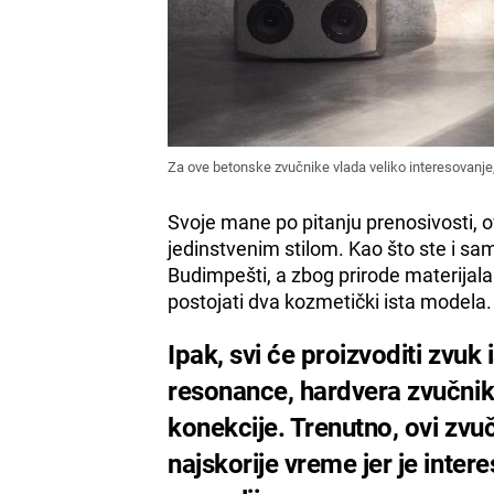
Za ove betonske zvučnike vlada veliko interesovanje, 
Svoje mane po pitanju prenosivosti, 
jedinstvenim stilom. Kao što ste i sam
Budimpešti, a zbog prirode materijal
postojati dva kozmetički ista modela.
Ipak, svi će proizvoditi zvuk
resonance, hardvera zvučnika 
konekcije. Trenutno, ovi zvuč
najskorije vreme jer je inter