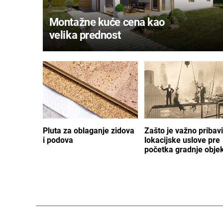
Montažne kuće cena kao
velika prednost
Pluta za oblaganje zidova
Zašto je važno pribavi
i podova
lokacijske uslove pre
početka gradnje obje