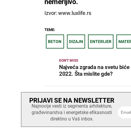
nemerljivo.
Izvor: www.luxlife.rs
TEME:
BETON
DIZAJN
ENTERIJER
MATER
DON'T MISS
Najveća zgrada na svetu biće
2022. Šta mislite gde?
PRIJAVI SE NA NEWSLETTER
Najnovije vesti iz segmenta arhitekture,
građevinarstva i energetske efikasnosti
direktno u Vaš inbox.