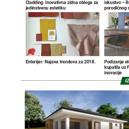
Cladding: Inovativna zidna obloga za
iskustvo – R
jedinstvenu estetiku
porodičnog 
Enterijer: Najava trendova za 2018.
Podizanje el
kupatila uz F
inovacije
I