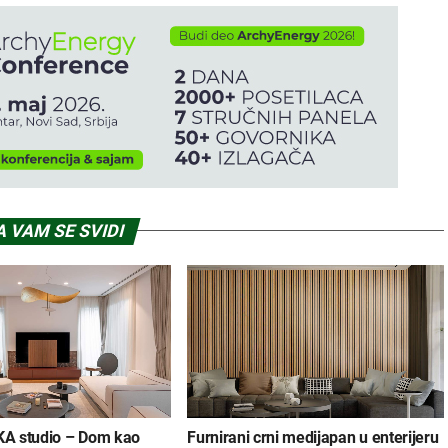
 VAM SE SVIDI
NKA studio – Dom kao
Furnirani crni medijapan u enterijeru