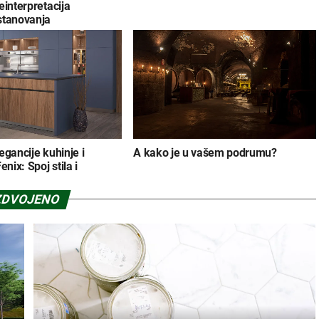
einterpretacija
stanovanja
egancije kuhinje i
A kako je u vašem podrumu?
enix: Spoj stila i
ZDVOJENO