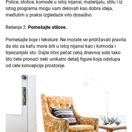
Police, stolice, komode u istoj nijansi, materijalu, stilu i iz
istog programa mogu vam delovati kao dobra ideja,
međutim u praksi izgledaće vrlo dosadno.
Rešenje 2:
Pomešajte stilove.
Pomešajte boje i teksture. Ne morate se pridržavati pravila
da sto za kafu mora biti u istoj nijansi kao i komoda i
trpezarijski sto. Dajte lični pečat celoj dnevnoj sobi tako
što ćete pronaći neki unikatni detalj figure koja odstupa
od cele koncepcije prostorije.