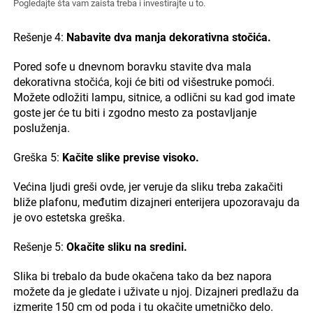
Pogledajte šta vam zaista treba i investirajte u to.
Rešenje 4:
Nabavite dva manja dekorativna stočića.
Pored sofe u dnevnom boravku stavite dva mala
dekorativna stočića, koji će biti od višestruke pomoći.
Možete odložiti lampu, sitnice, a odlični su kad god imate
goste jer će tu biti i zgodno mesto za postavljanje
posluženja.
Greška 5:
Kačite slike previse visoko.
Većina ljudi greši ovde, jer veruje da sliku treba zakačiti
bliže plafonu, međutim dizajneri enterijera upozoravaju da
je ovo estetska greška.
Rešenje 5:
Okačite sliku na sredini.
Slika bi trebalo da bude okačena tako da bez napora
možete da je gledate i uživate u njoj. Dizajneri predlažu da
izmerite 150 cm od poda i tu okačite umetničko delo.