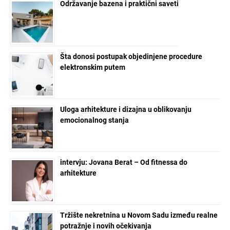
Održavanje bazena i praktični saveti
Šta donosi postupak objedinjene procedure
elektronskim putem
Uloga arhitekture i dizajna u oblikovanju
emocionalnog stanja
intervju: Jovana Berat – Od fitnessa do
arhitekture
Tržište nekretnina u Novom Sadu između realne
potražnje i novih očekivanja