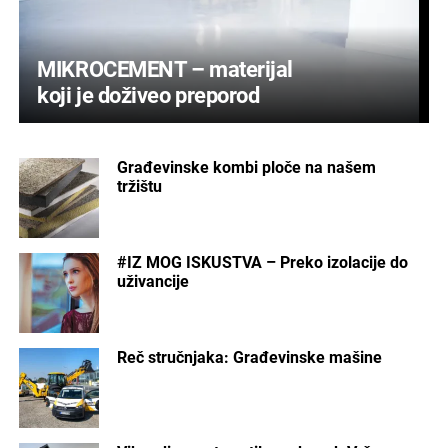
MIKROCEMENT – materijal
koji je doživeo preporod
Građevinske kombi ploče na našem
tržištu
#IZ MOG ISKUSTVA – Preko izolacije do
uživancije
Reč stručnjaka: Građevinske mašine