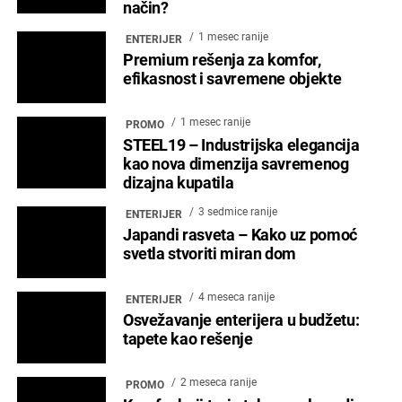
način?
1 mesec ranije
ENTERIJER
Premium rešenja za komfor,
efikasnost i savremene objekte
1 mesec ranije
PROMO
STEEL19 – Industrijska elegancija
kao nova dimenzija savremenog
dizajna kupatila
3 sedmice ranije
ENTERIJER
Japandi rasveta – Kako uz pomoć
svetla stvoriti miran dom
4 meseca ranije
ENTERIJER
Osvežavanje enterijera u budžetu:
tapete kao rešenje
2 meseca ranije
PROMO