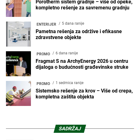
Porotherm sistem gradnje – više od opeke,
kompletno rešenje za savremenu gradnju
5 dana ranije
ENTERIJER
Pametna rešenja za održive i efikasne
zdravstvene objekte
6 dana ranije
PROMO
Fragmat S na ArchyEnergy 2026 u centru
dijaloga o budućnosti građevinske struke
1 sedmica ranije
PROMO
Sistemsko rešenje za krov – Više od crepa,
kompletna zaštita objekta
SADRŽAJ