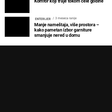
Komfor koji traje tokom cele godine
3 meseca ranije
ENTERIJER
Manje nameštaja, više prostora –
kako pametan izbor garniture
smanjuje nered u domu