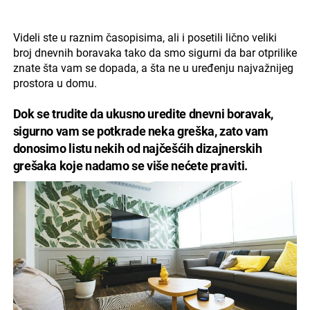
Videli ste u raznim časopisima, ali i posetili lično veliki
broj dnevnih boravaka tako da smo sigurni da bar otprilike
znate šta vam se dopada, a šta ne u uređenju najvažnijeg
prostora u domu.
Dok se trudite da ukusno uredite dnevni boravak,
sigurno vam se potkrade neka greška, zato vam
donosimo listu nekih od najčešćih dizajnerskih
grešaka koje nadamo se više nećete praviti.