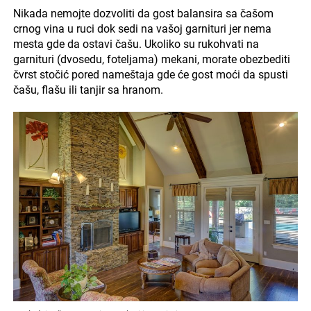
Nikada nemojte dozvoliti da gost balansira sa čašom
crnog vina u ruci dok sedi na vašoj garnituri jer nema
mesta gde da ostavi čašu. Ukoliko su rukohvati na
garnituri (dvosedu, foteljama) mekani, morate obezbediti
čvrst stočić pored nameštaja gde će gost moći da spusti
čašu, flašu ili tanjir sa hranom.