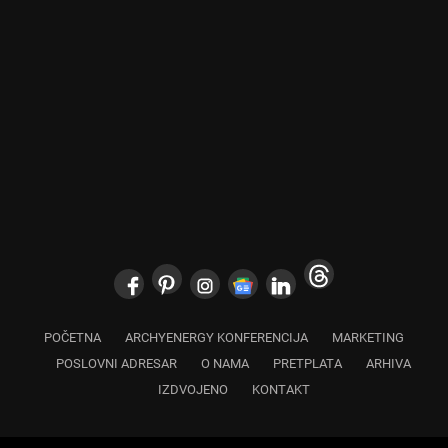
POČETNA
ARCHYENERGY KONFERENCIJA
MARKETING
POSLOVNI ADRESAR
O NAMA
PRETPLATA
ARHIVA
IZDVOJENO
KONTAKT
Copyright © 2024 Marketing Press | Filipa Višnjića 17a | 21000 Novi Sad |
+381.21.6333.824