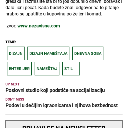
grešaka i razmislite šta bi to još dopunilo dnevni boravak i
dalo lični pečat. Kada budete znali odgovor na to pitanje
hrabro se uputitite u kupovinu po željeni komad.
Izvor:
www.nezavisne.com
TEME:
DIZAJN
DIZAJN NAMEŠTAJA
DNEVNA SOBA
ENTERIJER
NAMEŠTAJ
STIL
UP NEXT
Poslovni studio koji podstiče na socijalizaciju
DON'T MISS
Podovi u dečijim igraonicama i njihova bezbednost