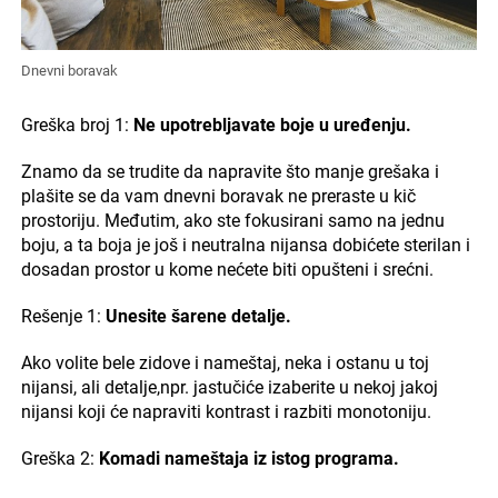
Dnevni boravak
Greška broj 1:
Ne upotrebljavate boje u uređenju.
Znamo da se trudite da napravite što manje grešaka i
plašite se da vam dnevni boravak ne preraste u kič
prostoriju. Međutim, ako ste fokusirani samo na jednu
boju, a ta boja je još i neutralna nijansa dobićete sterilan i
dosadan prostor u kome nećete biti opušteni i srećni.
Rešenje 1:
Unesite šarene detalje.
Ako volite bele zidove i nameštaj, neka i ostanu u toj
nijansi, ali detalje,npr. jastučiće izaberite u nekoj jakoj
nijansi koji će napraviti kontrast i razbiti monotoniju.
Greška 2:
Komadi nameštaja iz istog programa.