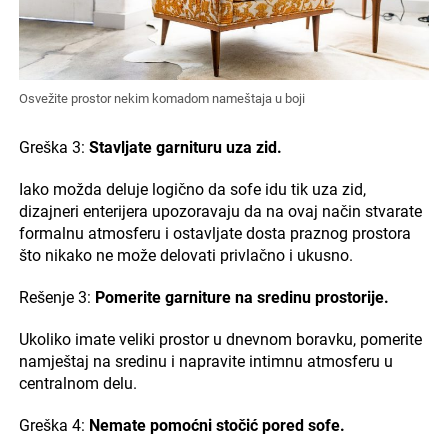
Osvežite prostor nekim komadom nameštaja u boji
Greška 3:
Stavljate garnituru uza zid.
Iako možda deluje logično da sofe idu tik uza zid,
dizajneri enterijera upozoravaju da na ovaj način stvarate
formalnu atmosferu i ostavljate dosta praznog prostora
što nikako ne može delovati privlačno i ukusno.
Rešenje 3:
Pomerite garniture na sredinu prostorije.
Ukoliko imate veliki prostor u dnevnom boravku, pomerite
namještaj na sredinu i napravite intimnu atmosferu u
centralnom delu.
Greška 4:
Nemate pomoćni stočić pored sofe.