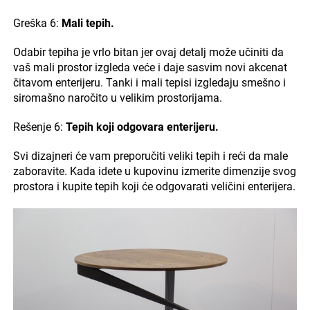
Greška 6:
Mali tepih.
Odabir tepiha je vrlo bitan jer ovaj detalj može učiniti da
vaš mali prostor izgleda veće i daje sasvim novi akcenat
čitavom enterijeru. Tanki i mali tepisi izgledaju smešno i
siromašno naročito u velikim prostorijama.
Rešenje 6:
Tepih koji odgovara enterijeru.
Svi dizajneri će vam preporučiti veliki tepih i reći da male
zaboravite. Kada idete u kupovinu izmerite dimenzije svog
prostora i kupite tepih koji će odgovarati veličini enterijera.