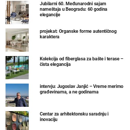
Jubilarni 60. Međunarodni sajam
nameštaja u Beogradu: 60 godina
elegancije
projekat: Organske forme autentičnog
karaktera
Kolekcija od fiberglasa za bašte i terase –
čista elegancija
intervju: Jugoslav Janjić – Vreme merimo
građevinama, a ne godinama
Centar za arhitektonsku saradnju i
inovaciju