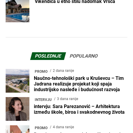
Vikendica u etno stilu nadomak Vršca
POSLEDNJE
POPULARNO
2 dana ranije
PROMO
Naučno-tehnološki park u Kruševcu – Tim
Jadrana realizuje projekat koji spaja
industrijsko nasleđe i budućnost razvoja
3 dana ranije
INTERVJU
intervju: Sara Parezanović – Arhitektura
između škole, biroa i svakodnevnog života
4 dana ranije
PROMO