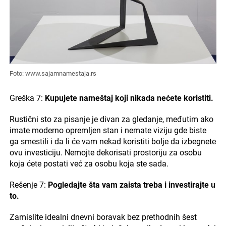
Foto: www.sajamnamestaja.rs
Greška 7:
Kupujete nameštaj koji nikada nećete koristiti.
Rustični sto za pisanje je divan za gledanje, međutim ako
imate moderno opremljen stan i nemate viziju gde biste
ga smestili i da li će vam nekad koristiti bolje da izbegnete
ovu investiciju. Nemojte dekorisati prostoriju za osobu
koja ćete postati već za osobu koja ste sada.
Rešenje 7:
Pogledajte šta vam zaista treba i investirajte u
to.
Zamislite idealni dnevni boravak bez prethodnih šest