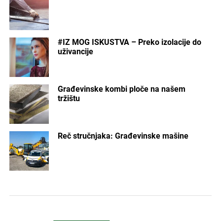
#IZ MOG ISKUSTVA – Preko izolacije do
uživancije
Građevinske kombi ploče na našem
tržištu
Reč stručnjaka: Građevinske mašine