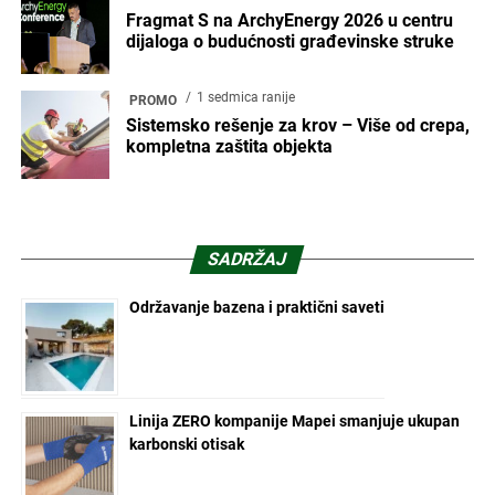
Fragmat S na ArchyEnergy 2026 u centru
dijaloga o budućnosti građevinske struke
1 sedmica ranije
PROMO
Sistemsko rešenje za krov – Više od crepa,
kompletna zaštita objekta
SADRŽAJ
Održavanje bazena i praktični saveti
Linija ZERO kompanije Mapei smanjuje ukupan
karbonski otisak