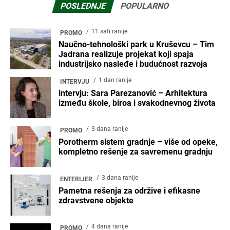
POSLEDNJE
POPULARNO
11 sati ranije
PROMO
Naučno-tehnološki park u Kruševcu – Tim
Jadrana realizuje projekat koji spaja
industrijsko nasleđe i budućnost razvoja
1 dan ranije
INTERVJU
intervju: Sara Parezanović – Arhitektura
između škole, biroa i svakodnevnog života
3 dana ranije
PROMO
Porotherm sistem gradnje – više od opeke,
kompletno rešenje za savremenu gradnju
3 dana ranije
ENTERIJER
Pametna rešenja za održive i efikasne
zdravstvene objekte
4 dana ranije
PROMO