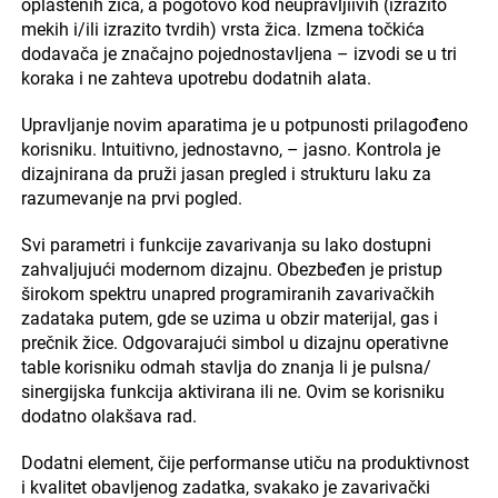
oplaštenih žica, a pogotovo kod neupravljiivih (izrazito
mekih i/ili izrazito tvrdih) vrsta žica. Izmena točkića
dodavača je značajno pojednostavljena – izvodi se u tri
koraka i ne zahteva upotrebu dodatnih alata.
Upravljanje novim aparatima je u potpunosti prilagođeno
korisniku. Intuitivno, jednostavno, – jasno. Kontrola je
dizajnirana da pruži jasan pregled i strukturu laku za
razumevanje na prvi pogled.
Svi parametri i funkcije zavarivanja su lako dostupni
zahvaljujući modernom dizajnu. Obezbeđen je pristup
širokom spektru unapred programiranih zavarivačkih
zadataka putem, gde se uzima u obzir materijal, gas i
prečnik žice. Odgovarajući simbol u dizajnu operativne
table korisniku odmah stavlja do znanja li je pulsna/
sinergijska funkcija aktivirana ili ne. Ovim se korisniku
dodatno olakšava rad.
Dodatni element, čije performanse utiču na produktivnost
i kvalitet obavljenog zadatka, svakako je zavarivački