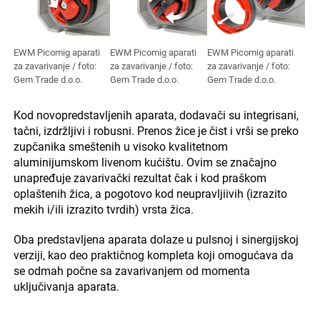
EWM Picomig aparati
EWM Picomig aparati
EWM Picomig aparati
za zavarivanje / foto:
za zavarivanje / foto:
za zavarivanje / foto:
Gem Trade d.o.o.
Gem Trade d.o.o.
Gem Trade d.o.o.
Kod novopredstavljenih aparata, dodavači su integrisani,
tačni, izdržljivi i robusni. Prenos žice je čist i vrši se preko
zupčanika smeštenih u visoko kvalitetnom
aluminijumskom livenom kućištu. Ovim se značajno
unapređuje zavarivački rezultat čak i kod praškom
oplaštenih žica, a pogotovo kod neupravljiivih (izrazito
mekih i/ili izrazito tvrdih) vrsta žica.
Oba predstavljena aparata dolaze u pulsnoj i sinergijskoj
verziji, kao deo praktičnog kompleta koji omogućava da
se odmah počne sa zavarivanjem od momenta
uključivanja aparata.