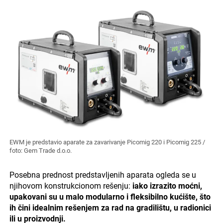
EWM je predstavio aparate za zavarivanje Picomig 220 i Picomig 225 /
foto: Gem Trade d.o.o.
Posebna prednost predstavljenih aparata ogleda se u
njihovom konstrukcionom rešenju:
iako izrazito moćni,
upakovani su u malo modularno i fleksibilno kućište, što
ih čini idealnim rešenjem za rad na gradilištu, u radionici
ili u proizvodnji.