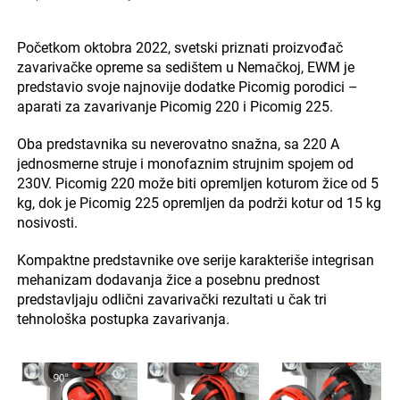
Početkom oktobra 2022, svetski priznati proizvođač
zavarivačke opreme sa sedištem u Nemačkoj, EWM je
predstavio svoje najnovije dodatke Picomig porodici –
aparati za zavarivanje Picomig 220 i Picomig 225.
Oba predstavnika su neverovatno snažna, sa 220 A
jednosmerne struje i monofaznim strujnim spojem od
230V. Picomig 220 može biti opremljen koturom žice od 5
kg, dok je Picomig 225 opremljen da podrži kotur od 15 kg
nosivosti.
Kompaktne predstavnike ove serije karakteriše integrisan
mehanizam dodavanja žice a posebnu prednost
predstavljaju odlični zavarivački rezultati u čak tri
tehnološka postupka zavarivanja.