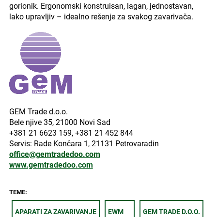
gorionik. Ergonomski konstruisan, lagan, jednostavan,
lako upravljiv – idealno rešenje za svakog zavarivača.
GEM Trade d.o.o.
Bele njive 35, 21000 Novi Sad
+381 21 6623 159, +381 21 452 844
Servis: Rade Končara 1, 21131 Petrovaradin
office@gemtradedoo.com
www.gemtradedoo.com
TEME:
APARATI ZA ZAVARIVANJE
EWM
GEM TRADE D.O.O.