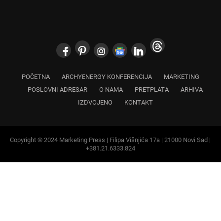
POČETNA
ARCHYENERGY KONFERENCIJA
MARKETING
POSLOVNI ADRESAR
O NAMA
PRETPLATA
ARHIVA
IZDVOJENO
KONTAKT
Copyright © 2024 Marketing Press | Filipa Višnjića 17a | 21000 Novi Sad |
+381.21.6333.824