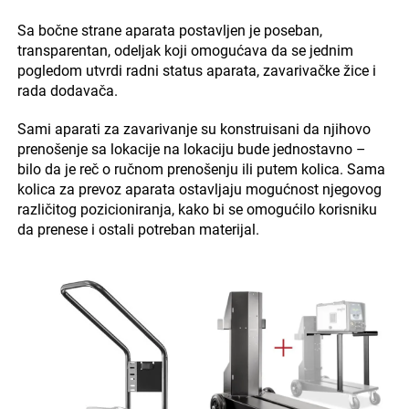
Sa bočne strane aparata postavljen je poseban,
transparentan, odeljak koji omogućava da se jednim
pogledom utvrdi radni status aparata, zavarivačke žice i
rada dodavača.
Sami aparati za zavarivanje su konstruisani da njihovo
prenošenje sa lokacije na lokaciju bude jednostavno –
bilo da je reč o ručnom prenošenju ili putem kolica. Sama
kolica za prevoz aparata ostavljaju mogućnost njegovog
različitog pozicioniranja, kako bi se omogućilo korisniku
da prenese i ostali potreban materijal.