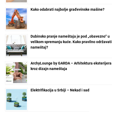
Kako odabrati najbolje građevinske mašine?
Dubinsko pranje nameštaja je pod „obavezno“ u
velikom spremanju kuće. Kako pravilno održavati
nameštaj?
ArchyLounge by GARDA – Arhitektura eksterijera
kroz dizajn nameštaja
Elektrifikacija u Srbiji – Nekad i sad