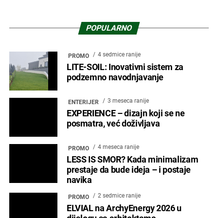
POPULARNO
4 sedmice ranije
PROMO
LITE-SOIL: Inovativni sistem za
podzemno navodnjavanje
3 meseca ranije
ENTERIJER
EXPERIENCE – dizajn koji se ne
posmatra, već doživljava
4 meseca ranije
PROMO
LESS IS SMOR? Kada minimalizam
prestaje da bude ideja – i postaje
navika
2 sedmice ranije
PROMO
ELVIAL na ArchyEnergy 2026 u