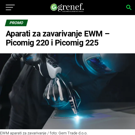
PROMO
Aparati za zavarivanje EWM –
Picomig 220 i Picomig 225
EWM aparati za zavarivanje / foto: Gem Trade d.o.o.