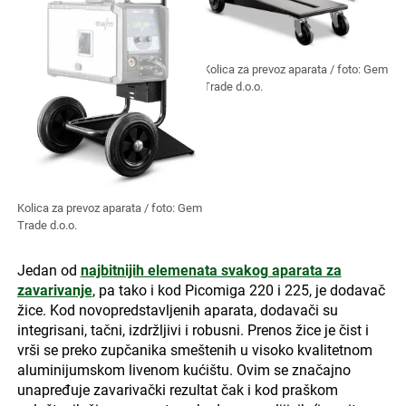
Kolica za prevoz aparata / foto: Gem
Trade d.o.o.
Kolica za prevoz aparata / foto: Gem
Trade d.o.o.
Jedan od
najbitnijih elemenata svakog aparata za
zavarivanje
, pa tako i kod Picomiga 220 i 225, je dodavač
žice. Kod novopredstavljenih aparata, dodavači su
integrisani, tačni, izdržljivi i robusni. Prenos žice je čist i
vrši se preko zupčanika smeštenih u visoko kvalitetnom
aluminijumskom livenom kućištu. Ovim se značajno
unapređuje zavarivački rezultat čak i kod praškom