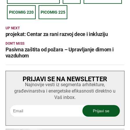
PICOMIG 220
PICOMIG 225
UP NEXT
projekat: Centar za rani razvoj dece i inkluziju
DON'T MISS
Pasivna zaštita od požara – Upravljanje dimom i
vazduhom
PRIJAVI SE NA NEWSLETTER
Najnovije vesti iz segmenta arhitekture,
građevinarstva i energetske efikasnosti direktno u
Vaš inbox.