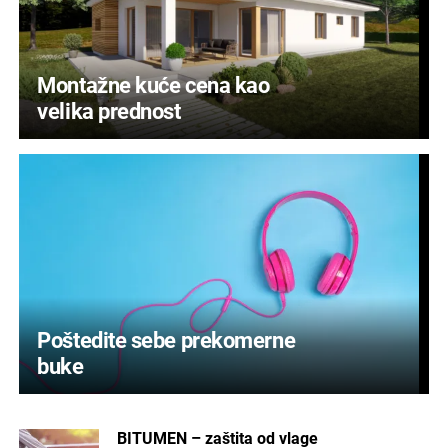
Montažne kuće cena kao
velika prednost
Poštedite sebe prekomerne
buke
BITUMEN – zaštita od vlage