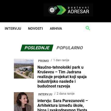
INTERVJU
NOVOSTI
ARHIVA
POSLEDNJE
POPULARNO
1 dan ranije
PROMO
Naučno-tehnološki park u
Kruševcu – Tim Jadrana
realizuje projekat koji spaja
industrijsko nasleđe i
budućnost razvoja
2 dana ranije
INTERVJU
intervju: Sara Parezanović –
Arhitektura između škole,
biroa i svakodnevnog života