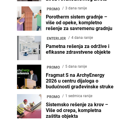
3 dana ranije
PROMO
Porotherm sistem gradnje –
više od opeke, kompletno
rešenje za savremenu gradnju
4 dana ranije
ENTERIJER
Pametna rešenja za održive i
efikasne zdravstvene objekte
5 dana ranije
PROMO
Fragmat S na ArchyEnergy
2026 u centru dijaloga o
budućnosti građevinske struke
1 sedmica ranije
PROMO
Sistemsko rešenje za krov –
Više od crepa, kompletna
zaštita objekta