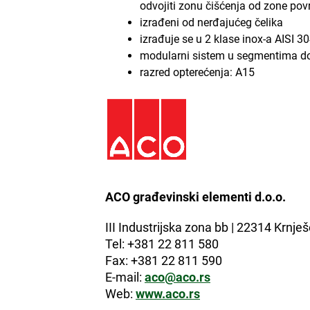
odvojiti zonu čišćenja od zone pov
izrađeni od nerđajućeg čelika
izrađuje se u 2 klase inox-a AISI 30
modularni sistem u segmentima do
razred opterećenja: A15
ACO
građevinski elementi d.o.o.
III Industrijska zona bb | 22314 Krnje
Tel: +381 22 811 580
Fax: +381 22 811 590
E-mail:
aco@aco.rs
Web:
www.aco.rs