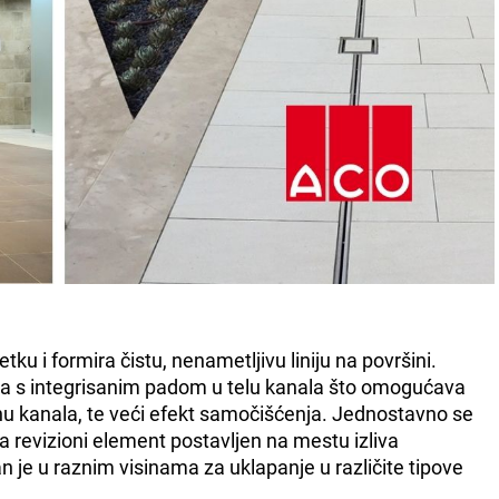
ku i formira čistu, nenametljivu liniju na površini.
ka s integrisanim padom u telu kanala što omogućava
nu kanala, te veći efekt samočišćenja. Jednostavno se
 a revizioni element postavljen na mestu izliva
 je u raznim visinama za uklapanje u različite tipove