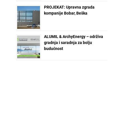
PROJEKAT: Upravna zgrada
kompanije Bobar, Beška
ALUMIL & ArchyEnergy – održiva
gradnja i saradnja za bolju
budućnost
NEWSLETTER ZA VAS