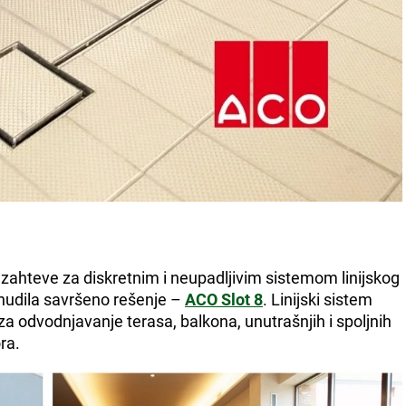
zahteve za diskretnim i neupadljivim sistemom linijskog
nudila savršeno rešenje –
ACO Slot 8
. Linijski sistem
za odvodnjavanje terasa, balkona, unutrašnjih i spoljnih
ra.