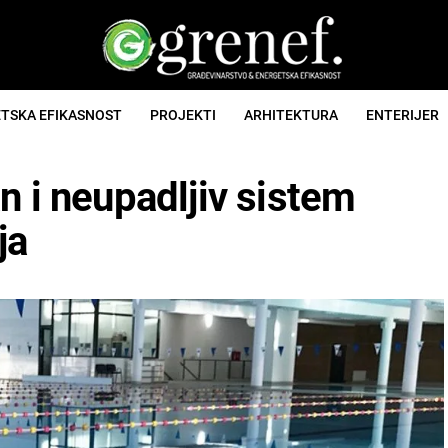
TSKA EFIKASNOST
PROJEKTI
ARHITEKTURA
ENTERIJER
n i neupadljiv sistem
ja