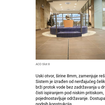
ACO Slot 8
Uski otvor, širine 8mm, zamenjuje rešet
Sistem je izrađen od nerđajućeg čeli
brži protok vode bez zadržavanja u d
čisti ispiranjem pod niskim pritiskom,
pojednostavljuje održavanje. Dostupan
podnih konstrukcija.