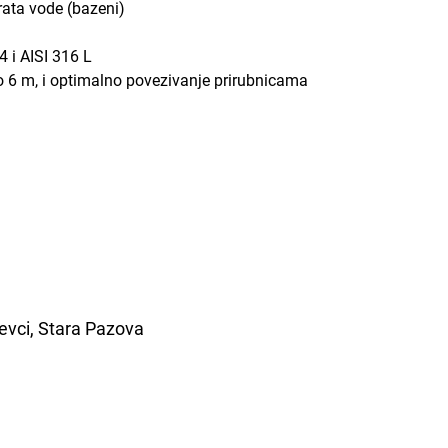
rata vode (bazeni)
4 i AISI 316 L
 6 m, i optimalno povezivanje prirubnicama
ševci, Stara Pazova