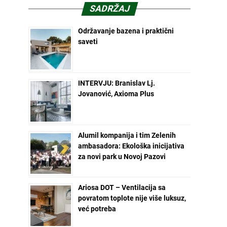
SADRŽAJ
Održavanje bazena i praktični
saveti
INTERVJU: Branislav Lj.
Jovanović, Axioma Plus
Alumil kompanija i tim Zelenih
ambasadora: Ekološka inicijativa
za novi park u Novoj Pazovi
Ariosa DOT – Ventilacija sa
povratom toplote nije više luksuz,
već potreba