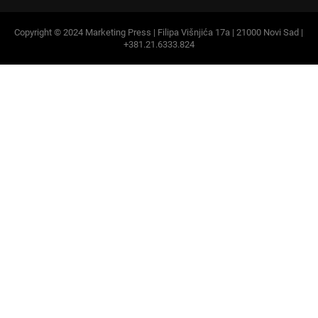
Copyright © 2024 Marketing Press | Filipa Višnjića 17a | 21000 Novi Sad |
+381.21.6333.824