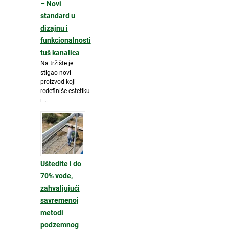
– Novi
standard u
dizajnu i
funkcionalnosti
tuš kanalica
Na tržište je
stigao novi
proizvod koji
redefiniše estetiku
i …
Uštedite i do
70% vode,
zahvaljujući
savremenoj
metodi
podzemnog