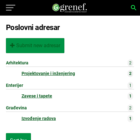
Poslovni adresar
Submit new adresar
Arhitektura
2
Projektovanje i inženjering
2
Enterijer
1
Zavese i tapete
1
Građevina
2
Izvođenje radova
1