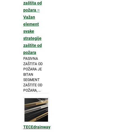
zaštita od
požara –
Važan
element
svake
strategije
zaštite od
požara
PASIVNA
ZAŠTITA OD
POŽARA JE
BITAN
SEGMENT
ZAŠTITE OD
POŽARA, …
TECEdrainway