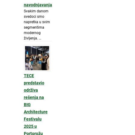
navodnjavanja
Svakim danom
svedoci smo
napretka u svim
segmentima
modernog
življenja. …
TECE
predstavio
održiva
rešenja na
BIG
Architecture
Festivalu
2025 u
Portorožu