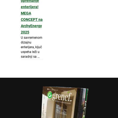
opremanje
enterijera!
MEGA
CONCEPT na
ArchyEnergy
2025
U savremenom
dizajnu
enterijera, ključ
uspeha leži u
saradnji sa …