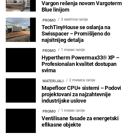
Vargon rešenja novom Vargoterm
Blue linijom
3 sedmice ranije
PROMO
TechTinyHouse se oslanja na
Swisspacer – Promišljeno do
najsitnijeg detalja
1 mesec ranije
PROMO
Hypertherm Powermax33® XP –
Profesionalan kvalitet dostupan
svima
2 meseca ranije
MATERIJALI
Mapefloor CPU+ sistemi – Podovi
projektovani za najzahtevnije
industrijske uslove
1 mesec ranije
PROMO
Ventilisane fasade za energetski
efikasne objekte