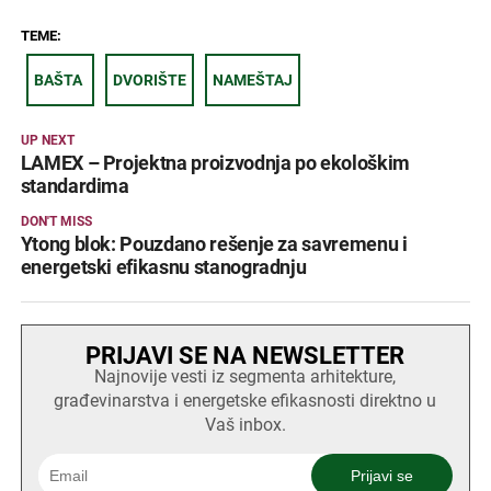
TEME:
BAŠTA
DVORIŠTE
NAMEŠTAJ
UP NEXT
LAMEX – Projektna proizvodnja po ekološkim
standardima
DON'T MISS
Ytong blok: Pouzdano rešenje za savremenu i
energetski efikasnu stanogradnju
PRIJAVI SE NA NEWSLETTER
Najnovije vesti iz segmenta arhitekture,
građevinarstva i energetske efikasnosti direktno u
Vaš inbox.