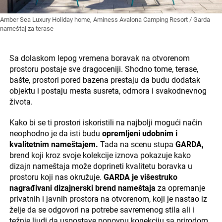
Amber Sea Luxury Holiday home, Aminess Avalona Camping Resort / Garda
nameštaj za terase
Sa dolaskom lepog vremena boravak na otvorenom
prostoru postaje sve dragoceniji. Shodno tome, terase,
bašte, prostori pored bazena prestaju da budu dodatak
objektu i postaju mesta susreta, odmora i svakodnevnog
života.
Kako bi se ti prostori iskoristili na najbolji mogući način
neophodno je da isti budu
opremljeni udobnim i
kvalitetnim nameštajem.
Tada na scenu stupa
GARDA,
brend koji kroz svoje kolekcije iznova pokazuje kako
dizajn nameštaja može doprineti kvalitetu boravka u
prostoru koji nas okružuje.
GARDA je višestruko
nagrađivani dizajnerski brend nameštaja
za opremanje
privatnih i javnih prostora na otvorenom, koji je nastao iz
želje da se odgovori na potrebe savremenog stila ali i
težnje ljudi da uspostave ponovnu konekciju sa prirodom