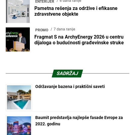
6 dana ranije
ENTERIJER
Pametna rešenja za održive i efikasne
zdravstvene objekte
7 dana ranije
PROMO
Fragmat S na ArchyEnergy 2026 u centru
dijaloga o budućnosti građevinske struke
SADRŽAJ
Održavanje bazena i praktični saveti
Baumit predstavlja najlepše fasade Evrope za
2022. godinu