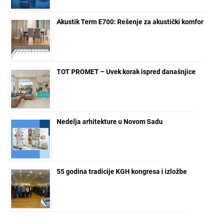
Akustik Term E700: Rešenje za akustički komfor
TOT PROMET – Uvek korak ispred današnjice
Nedelja arhitekture u Novom Sadu
55 godina tradicije KGH kongresa i izložbe