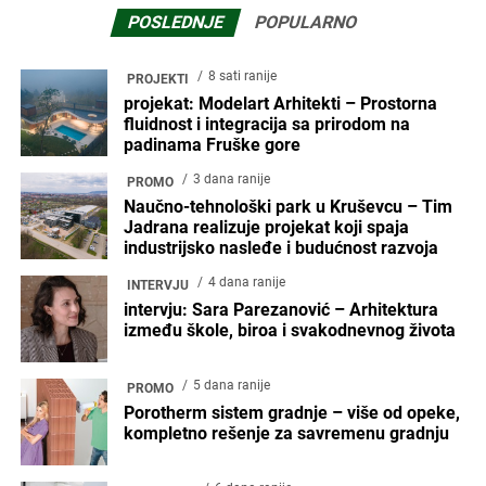
POSLEDNJE
POPULARNO
8 sati ranije
PROJEKTI
projekat: Modelart Arhitekti – Prostorna
fluidnost i integracija sa prirodom na
padinama Fruške gore
3 dana ranije
PROMO
Naučno-tehnološki park u Kruševcu – Tim
Jadrana realizuje projekat koji spaja
industrijsko nasleđe i budućnost razvoja
4 dana ranije
INTERVJU
intervju: Sara Parezanović – Arhitektura
između škole, biroa i svakodnevnog života
5 dana ranije
PROMO
Porotherm sistem gradnje – više od opeke,
kompletno rešenje za savremenu gradnju