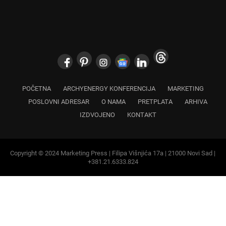
POČETNA
ARCHYENERGY KONFERENCIJA
MARKETING
POSLOVNI ADRESAR
O NAMA
PRETPLATA
ARHIVA
IZDVOJENO
KONTAKT
Copyright © 2024 Marketing Press | Filipa Višnjića 17a | 21000 Novi Sad |
+381.21.6333.824