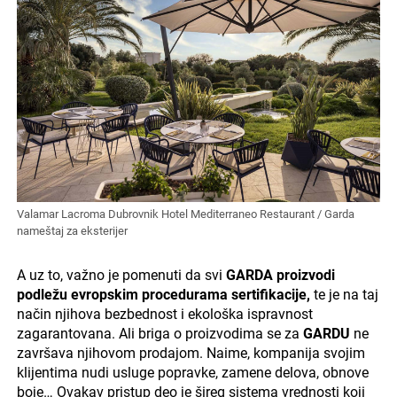
Valamar Lacroma Dubrovnik Hotel Mediterraneo Restaurant / Garda
nameštaj za eksterijer
A uz to, važno je pomenuti da svi
GARDA proizvodi
podležu evropskim procedurama sertifikacije,
te je na taj
način njihova bezbednost i ekološka ispravnost
zagarantovana. Ali briga o proizvodima se za
GARDU
ne
završava njihovom prodajom. Naime, kompanija svojim
klijentima nudi usluge popravke, zamene delova, obnove
boje… Ovakav pristup deo je šireg sistema vrednosti koji