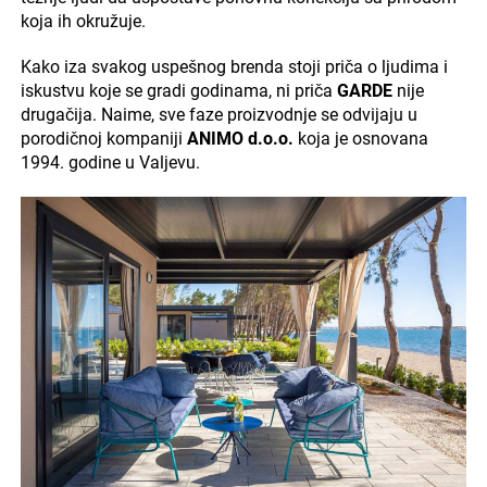
koja ih okružuje.
Kako iza svakog uspešnog brenda stoji priča o ljudima i
iskustvu koje se gradi godinama, ni priča
GARDE
nije
drugačija. Naime, sve faze proizvodnje se odvijaju u
porodičnoj kompaniji
ANIMO d.o.o.
koja je osnovana
1994. godine u Valjevu.