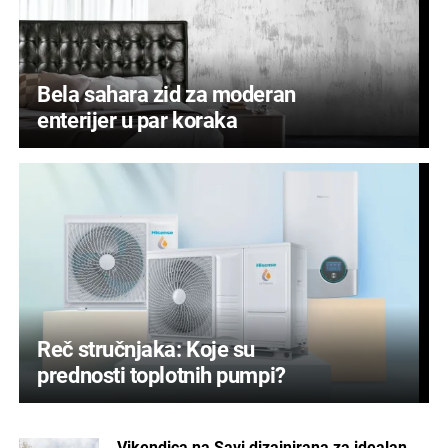
Bela sahara zid za moderan
enterijer u par koraka
Reč stručnjaka: Koje su
prednosti toplotnih pumpi?
Vikendica na Savi dizajnirana za idealan