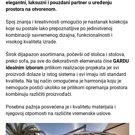
elegantni, luksuzni i pouzdani partner u uređenju
prostora na otvorenom.
Spoj znanja i kreativnosti omogućio je nastanak kolekcija
koje su postale lako prepoznatljive po jedinstvenoj
kombinaciji savremenog dizajna, funkcionalnosti i
visokog kvaliteta izrade.
Širok dijapazon asortimana, počevši od stolica i stolova,
preko sofa, pa sve do dekorativnih elemenata čine
GARDU
idealnim izborom
prilikom realizacije projekata jer svi
proizvodi dolaze iz istog sistema i svi imaju isti standard
kvaliteta. Na taj način omogućena je harmonija koju je
nemoguće postići ukoliko se prilikom opremanja prostora
kombinuju različiti proizvođači.
Posebna pažnja posvećena je i kvalitetu materijala i
njegovoj otpornosti na različite vremenske uslove.