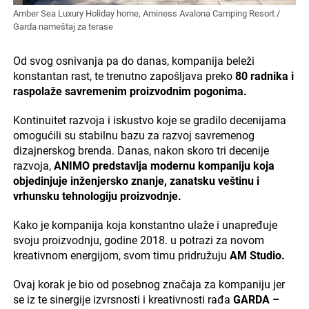
Amber Sea Luxury Holiday home, Aminess Avalona Camping Resort /
Garda nameštaj za terase
Od svog osnivanja pa do danas, kompanija beleži
konstantan rast, te trenutno zapošljava preko
80 radnika i
raspolaže savremenim proizvodnim pogonima.
Kontinuitet razvoja i iskustvo koje se gradilo decenijama
omogućili su stabilnu bazu za razvoj savremenog
dizajnerskog brenda. Danas, nakon skoro tri decenije
razvoja,
ANIMO predstavlja modernu kompaniju koja
objedinjuje inženjersko znanje, zanatsku veštinu i
vrhunsku tehnologiju proizvodnje.
Kako je kompanija koja konstantno ulaže i unapređuje
svoju proizvodnju, godine 2018. u potrazi za novom
kreativnom energijom, svom timu pridružuju
AM Studio.
Ovaj korak je bio od posebnog značaja za kompaniju jer
se iz te sinergije izvrsnosti i kreativnosti rađa
GARDA –