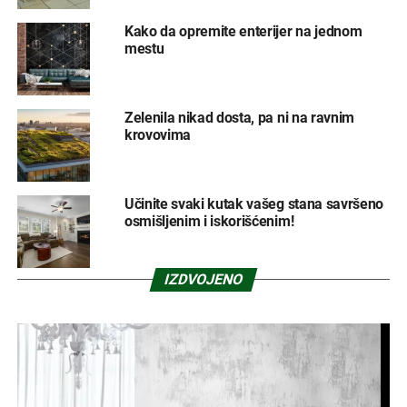
Kako da opremite enterijer na jednom
mestu
Zelenila nikad dosta, pa ni na ravnim
krovovima
Učinite svaki kutak vašeg stana savršeno
osmišljenim i iskorišćenim!
IZDVOJENO