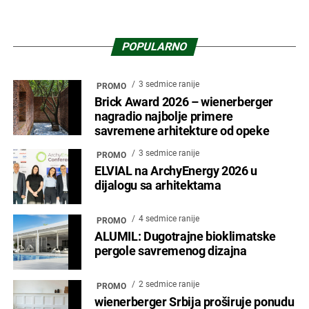
POPULARNO
3 sedmice ranije
PROMO
Brick Award 2026 – wienerberger
nagradio najbolje primere
savremene arhitekture od opeke
3 sedmice ranije
PROMO
ELVIAL na ArchyEnergy 2026 u
dijalogu sa arhitektama
4 sedmice ranije
PROMO
ALUMIL: Dugotrajne bioklimatske
pergole savremenog dizajna
2 sedmice ranije
PROMO
wienerberger Srbija proširuje ponudu