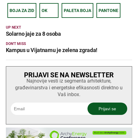
BOJA ZA ZID
OK
PALETA BOJA
PANTONE
UP NEXT
Solarno jaje za 8 osoba
DON'T MISS
Kampus u Vijatnamu je zelena zgrada!
PRIJAVI SE NA NEWSLETTER
Najnovije vesti iz segmenta arhitekture,
građevinarstva i energetske efikasnosti direktno u
Vaš inbox.