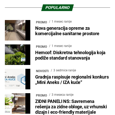
POPULARNO
1 mesec ranije
PROMO
Nova generacija opreme za
komercijalne sanitarne prostore
1 mesec ranije
PROMO
Hemcof: Diskretna tehnologija koja
podiže standard stanovanja
3 sedmice ranije
NOVOSTI
Gradnja raspisuje regionalni konkurs
„Mini Aneks / IZA kuće“
3 meseca ranije
PROMO
ZIDNI PANELI NS: Savremena
rešenja za zidne obloge, uz vrhunski
dizajn i eco-friendly materijale