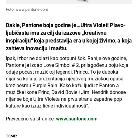
Foto: www.pantone.com
Dakle, Pantone boja godine je…Ultra Violet! Plavo-
ljubičasta ima za cilj da izazove „kreativnu
inspiraciju“ koja predstavlja era u kojoj živimo, a koja
zahteva inovaciju i maštu.
Ipak, izbor ne dolazi kao potpuni šok. Ranije ove godine,
Pantone je izdao Love Simbol # 2, prilagođenu boju koja
odaje počast muzičkoj legendi, Princu. To je duboka
nijansa koja je prezentacija njegovog muzičkog opusa
kroz pesmu Purple Rain. Kako kažu ljudi iz Panton-a
muzičke ikone Princ, David Bovie i Jimi Hendrik donose
nijanse boje Ultra Violeta na prvu stranu zapadne pop
kulture kao izraz lične individualnosti“.
Prevedeno sa stranice:
www.pantone.com
TEME: