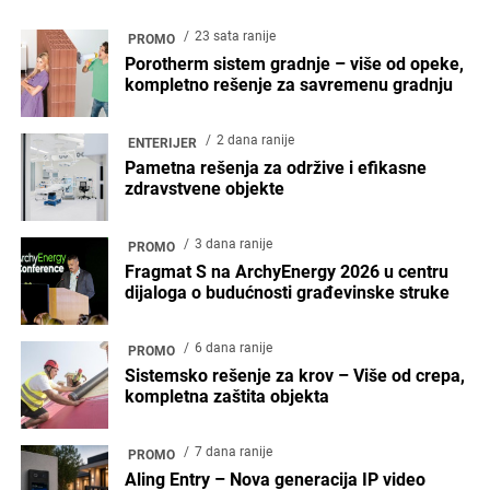
23 sata ranije
PROMO
Porotherm sistem gradnje – više od opeke,
kompletno rešenje za savremenu gradnju
2 dana ranije
ENTERIJER
Pametna rešenja za održive i efikasne
zdravstvene objekte
3 dana ranije
PROMO
Fragmat S na ArchyEnergy 2026 u centru
dijaloga o budućnosti građevinske struke
6 dana ranije
PROMO
Sistemsko rešenje za krov – Više od crepa,
kompletna zaštita objekta
7 dana ranije
PROMO
Aling Entry – Nova generacija IP video