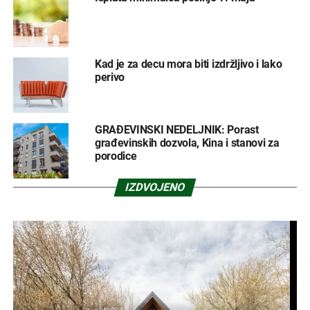
Kad je za decu mora biti izdržljivo i lako
perivo
GRAĐEVINSKI NEDELJNIK: Porast
građevinskih dozvola, Kina i stanovi za
porodice
IZDVOJENO