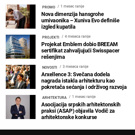
1 mesec ranije
PROMO
Nova dimenzija hansgrohe
umivaonika – Xuniva Evo definiše
izgled kupatila
4 meseca ranije
PROJEKTI
Projekat Emblem dobio BREEAM
sertifikat zahvaljujući Swisspacer
rešenjima
3 meseca ranije
NOVOSTI
Arxellence 3: Svečana dodela
nagrada istakla arhitekturu kao
pokretača sećanja i održivog razvoja
1 mesec ranije
ARHITEKTURA
Asocijacija srpskih arhitektonskih
praksi (ASAP) objavila Vodič za
arhitektonske konkurse