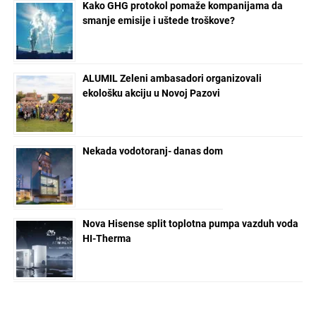
Kako GHG protokol pomaže kompanijama da
smanje emisije i uštede troškove?
ALUMIL Zeleni ambasadori organizovali
ekološku akciju u Novoj Pazovi
Nekada vodotoranj- danas dom
Nova Hisense split toplotna pumpa vazduh voda
HI-Therma