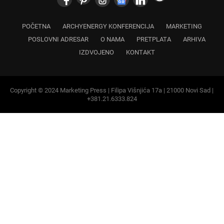
POČETNA
ARCHYENERGY KONFERENCIJA
MARKETING
POSLOVNI ADRESAR
O NAMA
PRETPLATA
ARHIVA
IZDVOJENO
KONTAKT
Copyright © 2024 Marketing Press | Filipa Višnjića 17a | 21000 Novi Sad |
+381.21.6333.824