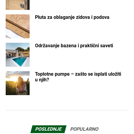
Pluta za oblaganje zidova i podova
Održavanje bazena i praktični saveti
Toplotne pumpe – zašto se isplati uložiti
u njih?
POSLEDNJE
POPULARNO