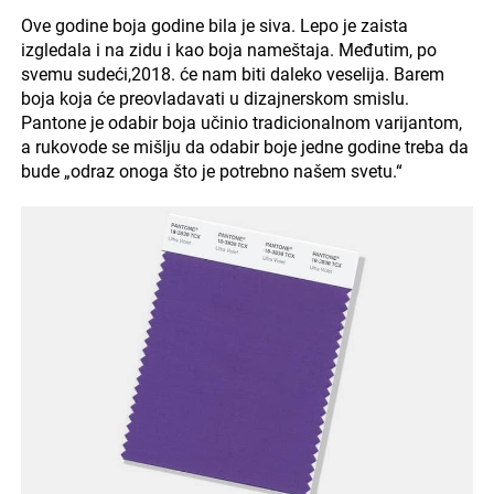
Ove godine boja godine bila je siva. Lepo je zaista
izgledala i na zidu i kao boja nameštaja. Međutim, po
svemu sudeći,2018. će nam biti daleko veselija. Barem
boja koja će preovladavati u dizajnerskom smislu.
Pantone je odabir boja učinio tradicionalnom varijantom,
a rukovode se mišlju da odabir boje jedne godine treba da
bude „odraz onoga što je potrebno našem svetu.“