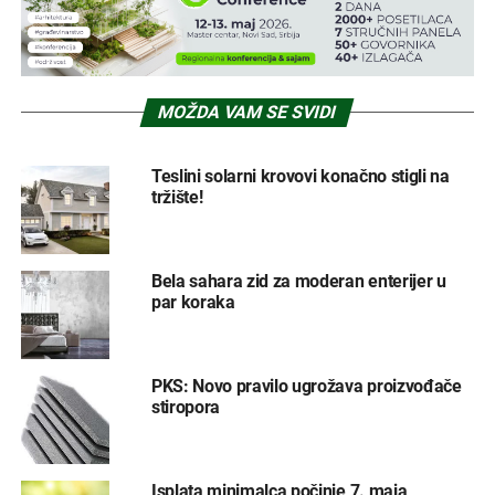
MOŽDA VAM SE SVIDI
Teslini solarni krovovi konačno stigli na
tržište!
Bela sahara zid za moderan enterijer u
par koraka
PKS: Novo pravilo ugrožava proizvođače
stiropora
Isplata minimalca počinje 7. maja