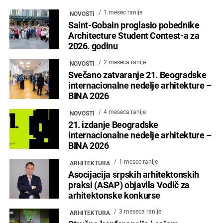
1 mesec ranije
NOVOSTI
Saint-Gobain proglasio pobednike
Architecture Student Contest-a za
2026. godinu
2 meseca ranije
NOVOSTI
Svečano zatvaranje 21. Beogradske
internacionalne nedelje arhitekture –
BINA 2026
4 meseca ranije
NOVOSTI
21. izdanje Beogradske
internacionalne nedelje arhitekture –
BINA 2026
1 mesec ranije
ARHITEKTURA
Asocijacija srpskih arhitektonskih
praksi (ASAP) objavila Vodič za
arhitektonske konkurse
3 meseca ranije
ARHITEKTURA