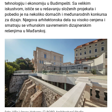
tehnologiju i ekonomiju u Budimpešti. Sa velikim
iskustvom, ističe se u rešavanju složenih projekata i
pobedio je na nekoliko domaćih i međunarodnih konkursa
za dizajn. Njegova arhitektonska dela su visoko cenjena i
smatraju se vrhunskim savremenim dizajnerskim
rešenjima u Mađarskoj.
foto: Villa Lónyay-Hatvany, ⓒ BORD Architectural Studio