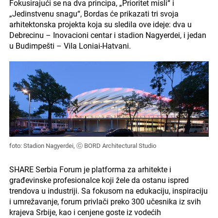
Fokusirajući se na dva principa, „Prioritet misli“ i
„Jedinstvenu snagu“, Bordas će prikazati tri svoja
arhitektonska projekta koja su sledila ove ideje: dva u
Debrecinu – Inovacioni centar i stadion Nagyerdei, i jedan
u Budimpešti – Vila Loniai-Hatvani.
foto: Stadion Nagyerdei, ⓒ BORD Architectural Studio
SHARE Serbia Forum je platforma za arhitekte i
građevinske profesionalce koji žele da ostanu ispred
trendova u industriji. Sa fokusom na edukaciju, inspiraciju
i umrežavanje, forum privlači preko 300 učesnika iz svih
krajeva Srbije, kao i cenjene goste iz vodećih