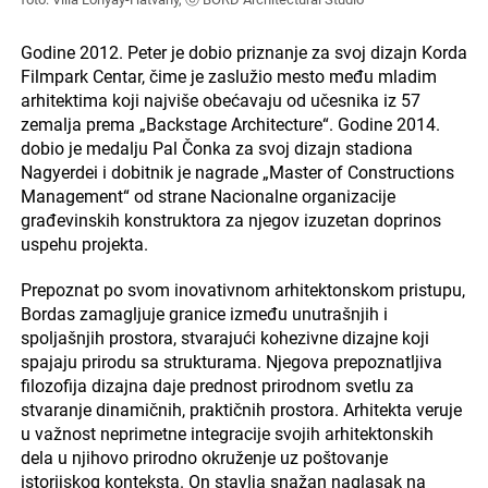
Godine 2012. Peter je dobio priznanje za svoj dizajn Korda
Filmpark Centar, čime je zaslužio mesto među mladim
arhitektima koji najviše obećavaju od učesnika iz 57
zemalja prema „Backstage Architecture“. Godine 2014.
dobio je medalju Pal Čonka za svoj dizajn stadiona
Nagyerdei i dobitnik je nagrade „Master of Constructions
Management“ od strane Nacionalne organizacije
građevinskih konstruktora za njegov izuzetan doprinos
uspehu projekta.
Prepoznat po svom inovativnom arhitektonskom pristupu,
Bordas zamagljuje granice između unutrašnjih i
spoljašnjih prostora, stvarajući kohezivne dizajne koji
spajaju prirodu sa strukturama. Njegova prepoznatljiva
filozofija dizajna daje prednost prirodnom svetlu za
stvaranje dinamičnih, praktičnih prostora. Arhitekta veruje
u važnost neprimetne integracije svojih arhitektonskih
dela u njihovo prirodno okruženje uz poštovanje
istorijskog konteksta. On stavlja snažan naglasak na