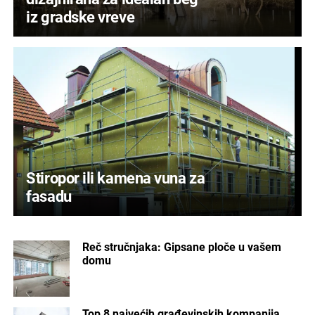
iz gradske vreve
Stiropor ili kamena vuna za
fasadu
Reč stručnjaka: Gipsane ploče u vašem
domu
Top 8 najvećih građevinskih kompanija