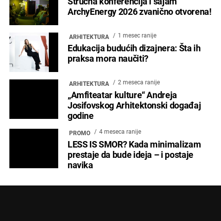
Stručna konferencija i sajam
ArchyEnergy 2026 zvanično otvorena!
1 mesec ranije
ARHITEKTURA
Edukacija budućih dizajnera: Šta ih
praksa mora naučiti?
2 meseca ranije
ARHITEKTURA
„Amfiteatar kulture“ Andreja
Josifovskog Arhitektonski događaj
godine
4 meseca ranije
PROMO
LESS IS SMOR? Kada minimalizam
prestaje da bude ideja – i postaje
navika