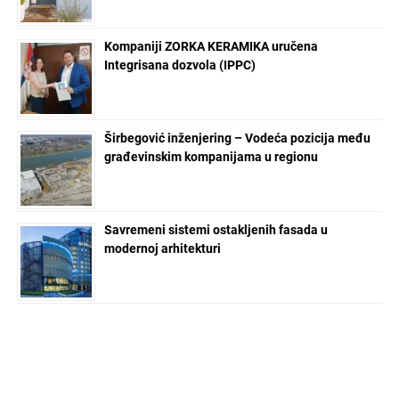
Kompaniji ZORKA KERAMIKA uručena
Integrisana dozvola (IPPC)
Širbegović inženjering – Vodeća pozicija među
građevinskim kompanijama u regionu
Savremeni sistemi ostakljenih fasada u
modernoj arhitekturi