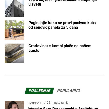
u svetu
Pogledajte kako se pravi pasivna kuća
od sendvič panela za 5 dana
Građevinske kombi ploče na našem
tržištu
POSLEDNJE
POPULARNO
25 minuta ranije
INTERVJU
intervju: Sara Parezanović – Arhitektura