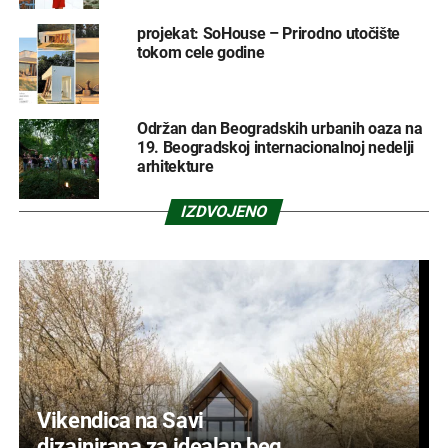
projekat: SoHouse – Prirodno utočište
tokom cele godine
Održan dan Beogradskih urbanih oaza na
19. Beogradskoj internacionalnoj nedelji
arhitekture
IZDVOJENO
Vikendica na Savi
dizajnirana za idealan beg