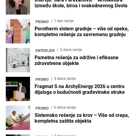
između škole, biroa i svakodnevnog života
1 dan ranije
PROMO
Porotherm sistem gradnje – više od opeke,
kompletno rešenje za savremenu gradnju
2 dana ranije
ENTERIJER
Pametna rešenja za održive i efikasne
zdravstvene objekte
3 dana ranije
PROMO
Fragmat S na ArchyEnergy 2026 u centru
dijaloga o budućnosti građevinske struke
6 dana ranije
PROMO
Sistemsko rešenje za krov – Više od crepa,
kompletna zaštita objekta