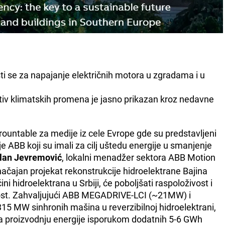
sti se za napajanje električnih motora u zgradama i u
tiv klimatskih promena je jasno prikazan kroz nedavne
ountable za medije iz cele Evrope gde su predstavljeni
e ABB koji su imali za cilj uštedu energije u smanjenje
lan Jevremović
, lokalni menadžer sektora ABB Motion
ačajan projekat rekonstrukcije hidroelektrane Bajina
ni hidroelektrana u Srbiji, će poboljšati raspoloživost i
ost. Zahvaljujući ABB MEGADRIVE-LCI (~21MW) i
15 MW sinhronih mašina u reverzibilnoj hidroelektrani,
proizvodnju energije isporukom dodatnih 5-6 GWh