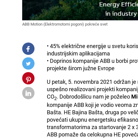
ABB Motion (Elektromotorni pogoni) pokreće svet
• 45% električne energije u svetu kori
industrijskim aplikacijama
• Doprinos kompanije ABB u borbi pro
projekte širom južne Evrope
U petak, 5. novembra 2021 održan je r
uspešno realizovani projekti kompanij
CO
. Dobrodošlicu nam je poželeo
Mi
2
kompanije ABB koji je vodio veoma zn
Bašta. HE Bajina Bašta, druga po veliči
povećati ukupnu energetsku efikasn
transformatorima za startovanje 2 x 3
ABB pomaže da celokupna HE poveća 