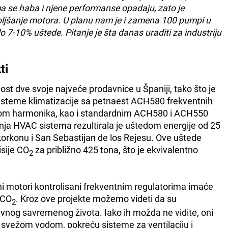
 se haba i njene performanse opadaju, zato je
ljšanje motora. U planu nam je i zamena 100 pumpi u
o 7-10% uštede. Pitanje je šta danas uraditi za industriju
ti
ost dve svoje najveće prodavnice u Španiji, tako što je
 sisteme klimatizacije sa petnaest ACH580 frekventnih
om harmonika, kao i standardnim ACH580 i ACH550
ja HVAC sistema rezultirala je uštedom energije od 25
orkonu i San Sebastijan de los Rejesu. Ove uštede
sije CO
za približno 425 tona, što je ekvivalentno
2
i motori kontrolisani frekventnim regulatorima imaće
 CO
. Kroz ove projekte možemo videti da su
2
nog savremenog života. Iako ih možda ne vidite, oni
svežom vodom, pokreću sisteme za ventilaciju i