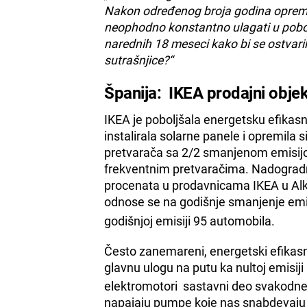
Nakon određenog broja godina oprema
neophodno konstantno ulagati u pobo
narednih 18 meseci kako bi se ostvaril
sutrašnjice?“
Španija: IKEA prodajni objek
IKEA je poboljšala energetsku efikasn
instalirala solarne panele i opremila
pretvarača sa 2/2 smanjenom emisij
frekventnim pretvaračima. Nadogradn
procenata u prodavnicama IKEA u Alk
odnose se na godišnje smanjenje emi
godišnjoj emisiji 95 automobila.
Često zanemareni, energetski efikasn
glavnu ulogu na putu ka nultoj emisiji
elektromotori sastavni deo svakodnev
napajaju pumpe koje nas snabdevaju 