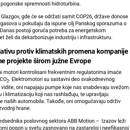
i pogonske spremnosti hidroturbina.
 Glazgov, gde će se održati samit COP26, države donose
 gasova u pokušaju da ispune cilj Pariskog sporazuma o
 Danas postoji goruća potreba za energetskom
et želi da dekarbonizuje industriju i infrastrukturu.
jativu protiv klimatskih promena kompanije
e projekte širom južne Evrope
i motori kontrolisani frekventnim regulatorima imaće
 CO
. Elektromotori su sastavni deo svakodnevnog
2
 vidite, oni napajaju pumpe koje nas snabdevaju svežom
i klimatizaciju koji nas rashlađuju, te upravljaju
ije naših automobila. Takođe, oni omogućavaju održiv
izvodnji hrane.
edsednika poslovnog sektora ABB Motion – Izazov leži
orni pogon u svetu zasnovano na zastareloj i neefikasnoj