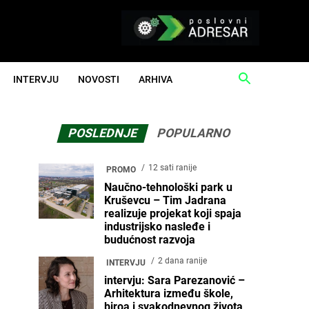
INTERVJU
NOVOSTI
ARHIVA
POSLEDNJE
POPULARNO
12 sati ranije
PROMO
Naučno-tehnološki park u
Kruševcu – Tim Jadrana
realizuje projekat koji spaja
industrijsko nasleđe i
budućnost razvoja
2 dana ranije
INTERVJU
intervju: Sara Parezanović –
Arhitektura između škole,
biroa i svakodnevnog života