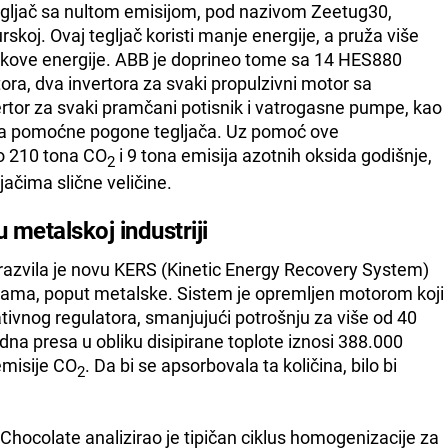
tegljač sa nultom emisijom, pod nazivom Zeetug30,
urskoj. Ovaj tegljač koristi manje energije, a pruža više
ove energije. ABB je doprineo tome sa 14 HES880
ra, dva invertora za svaki propulzivni motor sa
tor za svaki pramčani potisnik i vatrogasne pumpe, kao
a za pomoćne pogone tegljača. Uz pomoć ove
no 210 tona CO
i 9 tona emisija azotnih oksida godišnje,
2
ačima slične veličine.
 metalskoj industriji
 razvila je novu KERS (Kinetic Energy Recovery System)
rijama, poput metalske. Sistem je opremljen motorom koji
tivnog regulatora, smanjujući potrošnju za više od 40
dna presa u obliku disipirane toplote iznosi 388.000
emisije CO
. Da bi se apsorbovala ta količina, bilo bi
2
hocolate analizirao je tipičan ciklus homogenizacije za