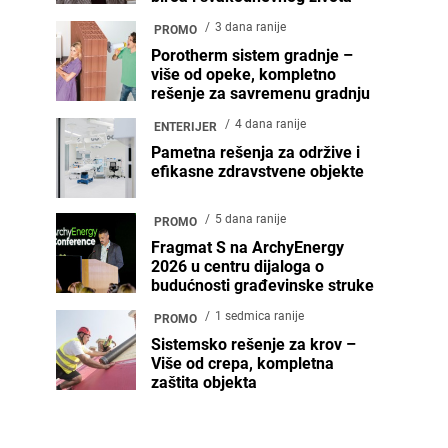
3 dana ranije
PROMO
Porotherm sistem gradnje –
više od opeke, kompletno
rešenje za savremenu gradnju
4 dana ranije
ENTERIJER
Pametna rešenja za održive i
efikasne zdravstvene objekte
5 dana ranije
PROMO
Fragmat S na ArchyEnergy
2026 u centru dijaloga o
budućnosti građevinske struke
1 sedmica ranije
PROMO
Sistemsko rešenje za krov –
Više od crepa, kompletna
zaštita objekta