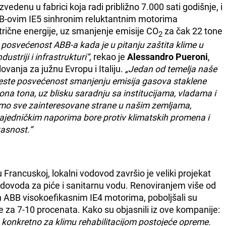
edenu u fabrici koja radi približno 7.000 sati godišnje, i
B-ovim IE5 sinhronim reluktantnim motorima
rične energije, uz smanjenje emisije CO
za čak 22 tone
2
 posvećenost ABB-a kada je u pitanju zaštita klime u
dustriji i infrastrukturi“
, rekao je
Alessandro Pueroni
,
anja za južnu Evropu i Italiju.
„Jedan od temelja naše
 jeste posvećenost smanjenju emisija gasova staklene
iona tona, uz blisku saradnju sa institucijama, vladama i
amo sve zainteresovane strane u našim zemljama,
 zajedničkim naporima bore protiv klimatskih promena i
kasnost.“
Francuskoj, lokalni vodovod završio je veliki projekat
ovoda za piće i sanitarnu vodu. Renoviranjem više od
 ABB visokoefikasnim IE4 motorima, poboljšali su
za 7-10 procenata. Kako su objasnili iz ove kompanije:
onkretno za klimu rehabilitacijom postojeće opreme.