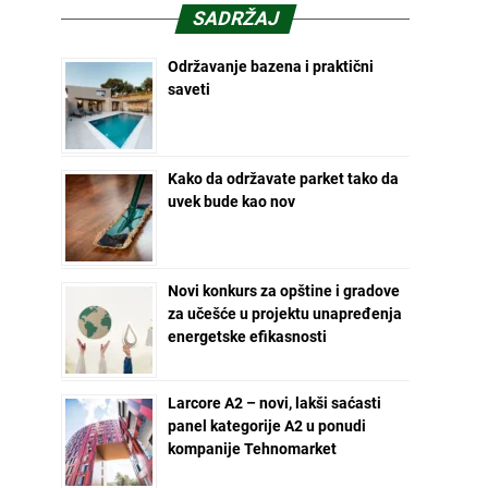
SADRŽAJ
Održavanje bazena i praktični
saveti
Kako da održavate parket tako da
uvek bude kao nov
Novi konkurs za opštine i gradove
za učešće u projektu unapređenja
energetske efikasnosti
Larcore A2 – novi, lakši saćasti
panel kategorije A2 u ponudi
kompanije Tehnomarket