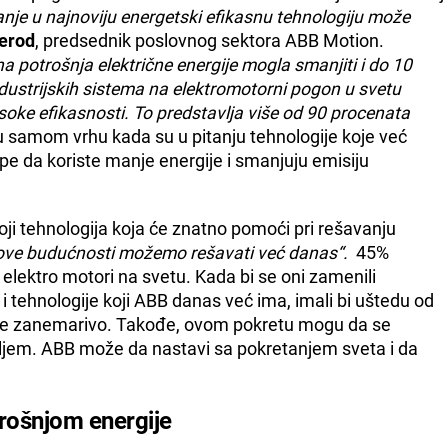
anje u najnoviju energetski efikasnu tehnologiju može
erod
, predsednik poslovnog sektora ABB Motion.
na potrošnja električne energije mogla smanjiti i do 10
ndustrijskih sistema na elektromotorni pogon u svetu
e efikasnosti. To predstavlja više od 90 procenata
 samom vrhu kada su u pitanju tehnologije koje već
e da koriste manje energije i smanjuju emisiju
i tehnologija koja će znatno pomoći pri rešavanju
ove budućnosti možemo rešavati već danas“.
45%
i elektro motori na svetu. Kada bi se oni zamenili
 tehnologije koji ABB danas već ima, imali bi uštedu od
nije zanemarivo. Takođe, ovom pokretu mogu da se
ciljem. ABB može da nastavi sa pokretanjem sveta i da
rošnjom energije