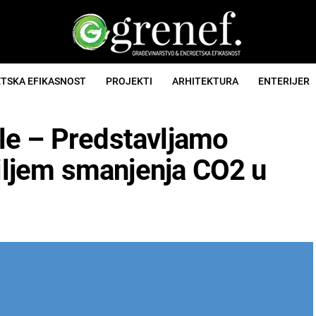
TSKA EFIKASNOST
PROJEKTI
ARHITEKTURA
ENTERIJER
le – Predstavljamo
ciljem smanjenja CO2 u