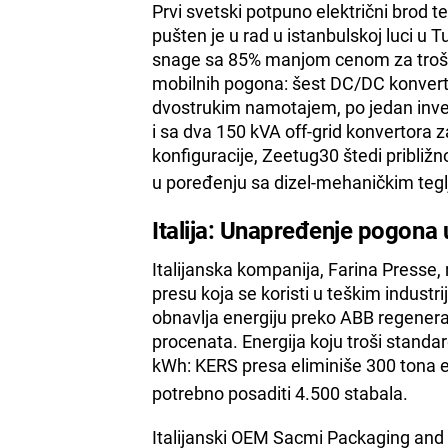
Prvi svetski potpuno električni brod 
pušten je u rad u istanbulskoj luci u T
snage sa 85% manjom cenom za trošk
mobilnih pogona: šest DC/DC konverto
dvostrukim namotajem, po jedan inver
i sa dva 150 kVA off-grid konvertor
konfiguracije, Zeetug30 štedi približ
u poređenju sa dizel-mehaničkim teglj
Italija: Unapređenje pogona u
Italijanska kompanija, Farina Presse,
presu koja se koristi u teškim indust
obnavlja energiju preko ABB regenera
procenata. Energija koju troši standar
kWh: KERS presa eliminiše 300 tona 
potrebno posaditi 4.500 stabala.
Italijanski OEM Sacmi Packaging and C