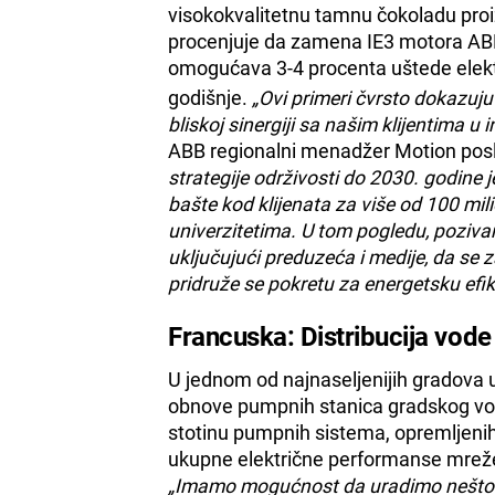
visokokvalitetnu tamnu čokoladu proizv
procenjuje da zamena IE3 motora AB
omogućava 3-4 procenta uštede elekt
godišnje.
„Ovi primeri čvrsto dokazuju
bliskoj sinergiji sa našim klijentima u in
ABB regionalni menadžer Motion poslov
strategije održivosti do 2030. godine
bašte kod klijenata za više od 100 mil
univerzitetima. U tom pogledu, poziv
uključujući preduzeća i medije, da se
pridruže se pokretu za energetsku efi
Francuska: Distribucija vode
U jednom od najnaseljenijih gradova u 
obnove pumpnih stanica gradskog vod
stotinu pumpnih sistema, opremljenih
ukupne električne performanse mreže 
„Imamo mogućnost da uradimo nešto k