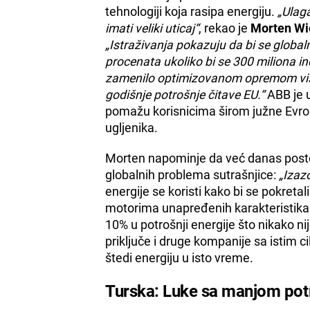
tehnologiji koja rasipa energiju.
„Ulag
imati veliki uticaj“
, rekao je
Morten Wi
„Istraživanja pokazuju da bi se global
procenata ukoliko bi se 300 miliona i
zamenilo optimizovanom opremom visok
godišnje potrošnje čitave EU.“
ABB je u
pomažu korisnicima širom južne Evrop
ugljenika.
Morten napominje da već danas postoj
globalnih problema sutrašnjice:
„Izaz
energije se koristi kako bi se pokretal
motorima unapređenih karakteristika i
10% u potrošnji energije što nikako 
priključe i druge kompanije sa istim 
štedi energiju u isto vreme.
Turska: Luke sa manjom pot