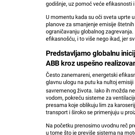
godišnje, uz pomoć veće efikasnosti 
U momentu kada su oči sveta uprte u
planove za smanjenje emisije štetnih
ograničavanju globalnog zagrevanja.
efikasnošću, i to više nego ikad, jer sv
Predstavljamo globalnu inici
ABB kroz uspešno realizovan
Često zanemareni, energetski efikasn
glavnu ulogu na putu ka nultoj emisiji
savremenog života. Iako ih možda ne
vodom, pokreću sisteme za ventilaciju 
presama koje oblikuju lim za karoser
transport i široko se primenjuju u pro
Na početku prenosimo uvodnu reč pr
u tome što je previše sistema na mot