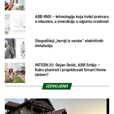
ABB KNX – tehnologija koja hotel pretvara
u iskustvo, a investiciju u sigurnu vrednost
Stogodišnji „heroji iz senke“ električnih
instalacija
INTERVJU: Dejan Dešić, ABB Srbija –
Kako planirati i projektovati Smart Home
sistem?
IZDVOJENO