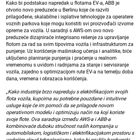
Kako bi podstakao napredak u flotama EV-a, ABB je
otvorio novo preduzeće u Berlinu koje će razviti
prilagođene, skalabilne i isplative tehnologije za operatere
voznih parkova koje mogu koristiti svi proizvođači izvorne
opreme za vozila. U saradnji s AWS-om ovo novo
preduzeće dizajniraće integrisano rešenje za upravljanje
flotom za rad sa svim tipovima vozila i infrastrukturom za
punjenje. Uz korišćenje mašinskog učenja i analitike, biće
uključeno planiranje punjenja i praćenje u realnom
vremenomu s uvidom i radnjama za stanje i servisiranje
vozila, zajedno s optimizacijom rute EV-a na temelju doba
dana, vremena i obrazaca korišćenja.
„Kako industrije brzo napreduju s elektrifikacijom svojih
flota vozila, kupcima su potrebne pouzdane i intuitivne
usluge koje će im pomoći da se prilagode novom
operativnom modelu i optimizuju način na koji koriste
svoje flote. Ova saradnja između AWS-a i ABB-a
kombinovaće duboku stručnost naših kompanija u
automobilskom, logističkom i elektrifikacijskom prostoru s
vodećim cloud tehnologijama, kako bi pružila hardverski