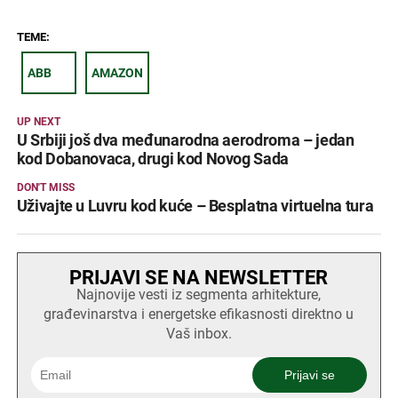
TEME:
ABB
AMAZON
UP NEXT
U Srbiji još dva međunarodna aerodroma – jedan
kod Dobanovaca, drugi kod Novog Sada
DON'T MISS
Uživajte u Luvru kod kuće – Besplatna virtuelna tura
PRIJAVI SE NA NEWSLETTER
Najnovije vesti iz segmenta arhitekture,
građevinarstva i energetske efikasnosti direktno u
Vaš inbox.