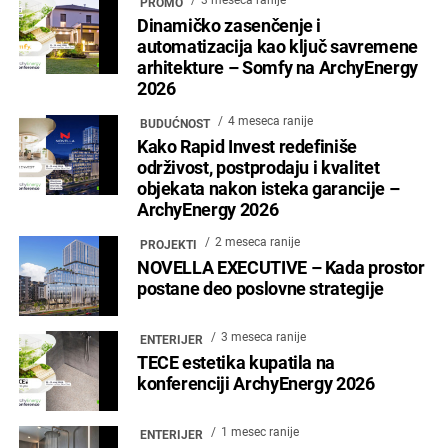
PROMO
Dinamičko zasenčenje i
automatizacija kao ključ savremene
arhitekture – Somfy na ArchyEnergy
2026
4 meseca ranije
BUDUĆNOST
Kako Rapid Invest redefiniše
održivost, postprodaju i kvalitet
objekata nakon isteka garancije –
ArchyEnergy 2026
2 meseca ranije
PROJEKTI
NOVELLA EXECUTIVE – Kada prostor
postane deo poslovne strategije
3 meseca ranije
ENTERIJER
TECE estetika kupatila na
konferenciji ArchyEnergy 2026
1 mesec ranije
ENTERIJER