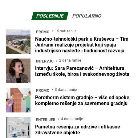
POSLEDNJE
POPULARNO
15 sati ranije
PROMO
Naučno-tehnološki park u Kruševcu – Tim
Jadrana realizuje projekat koji spaja
industrijsko nasleđe i budućnost razvoja
2 dana ranije
INTERVJU
intervju: Sara Parezanović – Arhitektura
između škole, biroa i svakodnevnog života
3 dana ranije
PROMO
Porotherm sistem gradnje – više od opeke,
kompletno rešenje za savremenu gradnju
4 dana ranije
ENTERIJER
Pametna rešenja za održive i efikasne
zdravstvene objekte