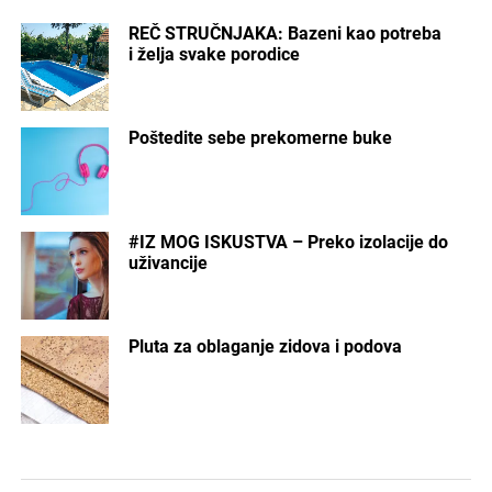
REČ STRUČNJAKA: Bazeni kao potreba
i želja svake porodice
Poštedite sebe prekomerne buke
#IZ MOG ISKUSTVA – Preko izolacije do
uživancije
Pluta za oblaganje zidova i podova