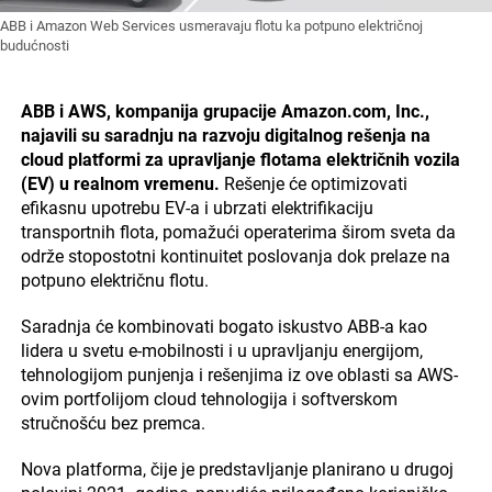
ABB i Amazon Web Services usmeravaju flotu ka potpuno električnoj
budućnosti
ABB i AWS, kompanija grupacije Amazon.com, Inc.,
najavili su saradnju na razvoju digitalnog rešenja na
cloud platformi za upravljanje flotama električnih vozila
(EV) u realnom vremenu.
Rešenje će optimizovati
efikasnu upotrebu EV-a i ubrzati elektrifikaciju
transportnih flota, pomažući operaterima širom sveta da
održe stopostotni kontinuitet poslovanja dok prelaze na
potpuno električnu flotu.
Saradnja će kombinovati bogato iskustvo ABB-a kao
lidera u svetu e-mobilnosti i u upravljanju energijom,
tehnologijom punjenja i rešenjima iz ove oblasti sa AWS-
ovim portfolijom cloud tehnologija i softverskom
stručnošću bez premca.
Nova platforma, čije je predstavljanje planirano u drugoj