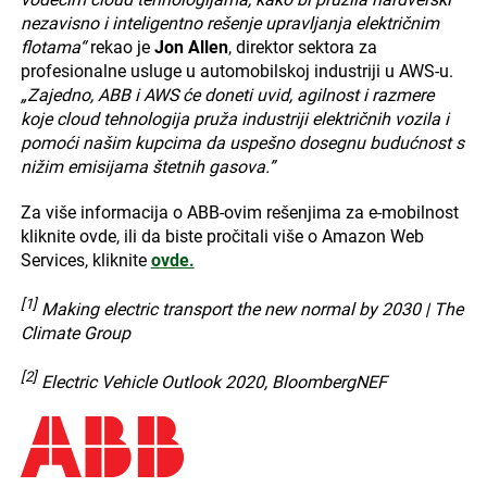
nezavisno i inteligentno rešenje upravljanja električnim
flotama“
rekao je
Jon Allen
, direktor sektora za
profesionalne usluge u automobilskoj industriji u AWS-u.
„Zajedno, ABB i AWS će doneti uvid, agilnost i razmere
koje cloud tehnologija pruža industriji električnih vozila i
pomoći našim kupcima da uspešno dosegnu budućnost s
nižim emisijama štetnih gasova.”
Za više informacija o ABB-ovim rešenjima za e-mobilnost
kliknite ovde, ili da biste pročitali više o Amazon Web
Services, kliknite
ovde.
[1]
Making electric transport the new normal by 2030 | The
Climate Group
[2]
Electric Vehicle Outlook 2020, BloombergNEF