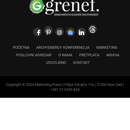
POČETNA
ARCHYENERGY KONFERENCIJA
MARKETING
POSLOVNI ADRESAR
O NAMA
PRETPLATA
ARHIVA
IZDVOJENO
KONTAKT
Copyright © 2024 Marketing Press | Filipa Višnjića 17a | 21000 Novi Sad |
+381.21.6333.824