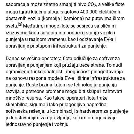
saobraćaja može znatno smanjiti nivo CO
, a velike flote
2
mogu igrati ključnu ulogu s gotovo 400 000 električnih
dostavnih vozila (kombija i kamiona) na putevima širom
[2]
sveta.
Međutim, mnoge flote se susreću sa sličnim
izazovima kada su u pitanju podaci o stanju vozila i
punjenja u realnom vremenu, kao i održavanje EV-a i
upravljanje pristupom infrastrukturi za punjenje.
Danas se većina operatera flota odlučuje za softver za
upravljanje punjenjem koji pružaju treće strane. To nudi
ograničenu funkcionalnost i mogućnost prilagođavanja
na osnovu raspona modela EV-a i širine infrastrukture za
punjenje. Raste brzina kojom se tehnologija punjenja
razvija, a potrebne promene mogu biti skupe i zahtevati
mnoštvo resursa. Kao takve, operateri flota traže
skalabilna, sigurna i lako prilagodljiva napredna
softverska rešenja, u kombinaciji s hardverom za punjenje
jednostavanijim za upravljanje, koji im omogućavaju
jednostavno punjenje i vožnju.