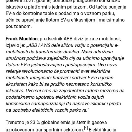
polovini 2021. godine, ponudiće prilagođeno korisničko
iskustvo u platformi s jednim prikazom. Od tačke punjenja
EV-a do kontrolne table s podacima o voznom parku,
učiniće upravljanje flotom EV-a efikasnijom i maksimalno
pouzdanom.
Frank Muehlon
, predsednik ABB divizije za e-mobilnost,
izjavio je:
„ABB i AWS dele sličnu viziju o potencijalu e-
mobilnosti da transformiše društvo. Naša udružena
stručnost podržava zajednički cilj da učinimo upravljanje
flotom EV-a jednostavnijim i pristupačnijim. Ovo novo
rešenje revolucionarno će promeniti svet električne
mobilnosti, integrišući hardver i softver EV-a u jedan
ekosistem kako bi se pružilo neometano korisničko
iskustvo. Uvereni smo da zajedničkim radom možemo da
podstaknemo upotrebu električnih vozila dajući
korisnicima samopouzdanje da naprave iskorak i pređu
na upotrebu električnih voznih parkova.“
Trenutno je 23 % globalne emisije štetnih gasova
[1]
uzrokovanom transportnim sektorom.
Elektrifikacija