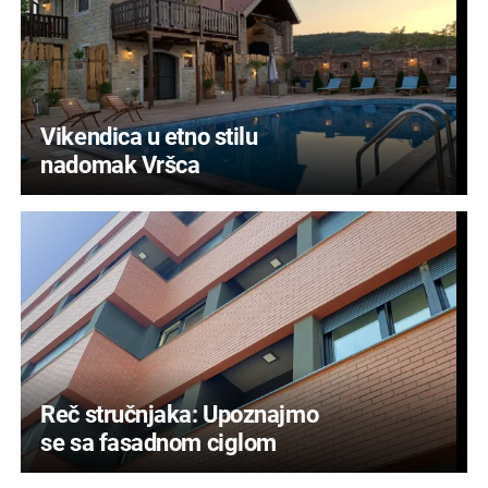
Vikendica u etno stilu
nadomak Vršca
Reč stručnjaka: Upoznajmo
se sa fasadnom ciglom