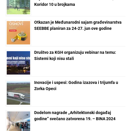
Koridor 10 u brojkama
Otkazan je Međunarodni sajam građevinarstva
SEEBBE planiran za 24-27. jun ove godine
Društvo za KGH organizuju vebinar na temu:
Sistemi koji nisu stali
Inovacije i uspesi: Godina izazova i trijumfa u
Zorka Opeci
Dodelom nagrade „Arhitektonski događaj
godine” svečano zatvorena 19. – BINA 2024