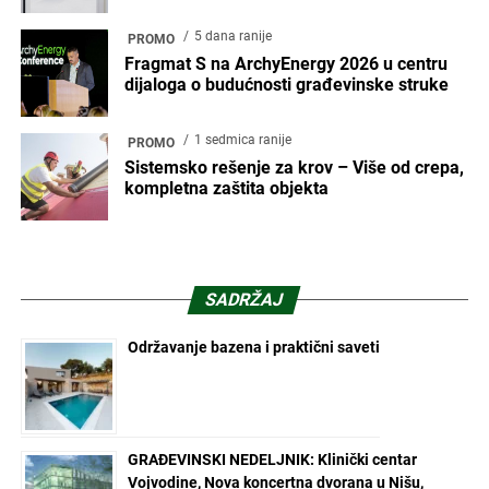
5 dana ranije
PROMO
Fragmat S na ArchyEnergy 2026 u centru
dijaloga o budućnosti građevinske struke
1 sedmica ranije
PROMO
Sistemsko rešenje za krov – Više od crepa,
kompletna zaštita objekta
SADRŽAJ
Održavanje bazena i praktični saveti
GRAĐEVINSKI NEDELJNIK: Klinički centar
Vojvodine, Nova koncertna dvorana u Nišu,