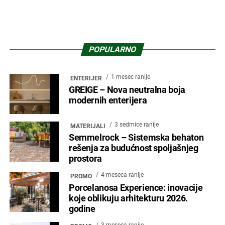
POPULARNO
1 mesec ranije
ENTERIJER
GREIGE – Nova neutralna boja
modernih enterijera
3 sedmice ranije
MATERIJALI
Semmelrock – Sistemska behaton
rešenja za budućnost spoljašnjeg
prostora
4 meseca ranije
PROMO
Porcelanosa Experience: inovacije
koje oblikuju arhitekturu 2026.
godine
3 meseca ranije