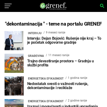
"dekontaminacija " - teme na portalu GRENEF
9 meseci ranije
INTERVJU
Intervju: Dejan Bojović: Rušenje nije kraj – To
je početak odgovorne gradnje
11 meseci ranije
GRAĐEVINA
Trajno devastiranje prostora – Gradnja u
službi profita
1 godina ranije
ENERGETSKA EFIKASNOST
Nedostatak svesti o važnosti rušenja,
dekontaminacije i reciklaže
2 godine ranije
ENERGETSKA EFIKASNOST
Izazovi i mogućnosti u industriji upravljanja