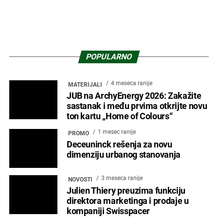
Roca Grupa među evropskim
klimatskim liderima i dobitnicima
EcoVadis Platinaste medalje
2 meseca ranije
ENTERIJER
Enterijer hotela Ramonda – Mesto
susreta prirode, tradicije i
savremenog luksuza