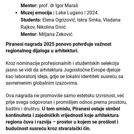
Mentor:
prof. dr Igor Maraš
Muzej emocija
| Lake Lugano | 2024.
Students:
Elena Ogrizović, Iskra Srnka, Vladana
Rajkov, Nikolina Divić
Mentor:
Miljana Zeković
Piranesi nagrada 2025 ponovo potvrđuje važnost
regionalnog dijaloga u arhitekturi.
Kroz nominacije profesionalnih i studentskih selekcija
jasno se vidi da arhitektura Jugoistočne Evrope djeluje
kao laboratorij ideja, gdje se lokalni identiteti susreću sa
savremenim globalnim izazovima.
Ova nagrada ne promoviše samo estetsku izvrsnost, već
prije svega odgovoran i promišljen odnos prema prostoru,
baštini i društvu.
U tom smislu, Piranesi ostaje simbol
kontinuiteta i zajedničkih vrijednosti koje arhitektura
regiona čuva i razvija – prostor u kojem se prošlost i
budućnost susreću kroz stvaralački čin.