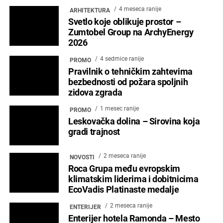
POČETNA
ARCHYENERGY KONFERENCIJA
MARKETING
POSLOVNI ADRESAR
O NAMA
PRETPLATA
ARHIVA
IZDVOJENO
KONTAKT
Copyright © 2024 Marketing Press | Filipa Višnjića 17a | 21000 Novi Sad |
+381.21.6333.824