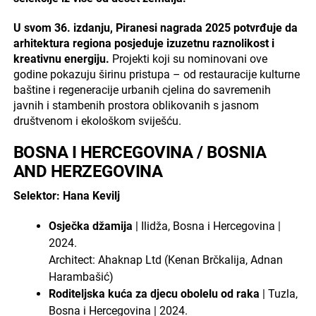
U svom 36. izdanju, Piranesi nagrada 2025 potvrđuje da
arhitektura regiona posjeduje izuzetnu raznolikost i
kreativnu energiju.
Projekti koji su nominovani ove
godine pokazuju širinu pristupa – od restauracije kulturne
baštine i regeneracije urbanih cjelina do savremenih
javnih i stambenih prostora oblikovanih s jasnom
društvenom i ekološkom sviješću.
BOSNA I HERCEGOVINA / BOSNIA
AND HERZEGOVINA
Selektor: Hana Kevilj
Osječka džamija
| Ilidža, Bosna i Hercegovina |
2024.
Architect: Ahaknap Ltd (Kenan Brčkalija, Adnan
Harambašić)
Roditeljska kuća za djecu obolelu od raka
| Tuzla,
Bosna i Hercegovina | 2024.