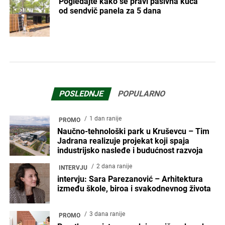
Pogledajte kako se pravi pasivna kuća
od sendvič panela za 5 dana
POSLEDNJE
POPULARNO
1 dan ranije
PROMO
Naučno-tehnološki park u Kruševcu – Tim
Jadrana realizuje projekat koji spaja
industrijsko nasleđe i budućnost razvoja
2 dana ranije
INTERVJU
intervju: Sara Parezanović – Arhitektura
između škole, biroa i svakodnevnog života
3 dana ranije
PROMO