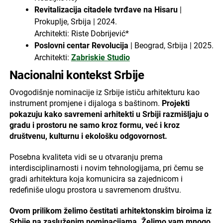
Revitalizacija citadele tvrđave na Hisaru
|
Prokuplje, Srbija | 2024.
Architekti: Riste Dobrijević*
Poslovni centar Revolucija
| Beograd, Srbija | 2025.
Architekti:
Zabriskie Studio
Nacionalni kontekst Srbije
Ovogodišnje nominacije iz Srbije ističu arhitekturu kao
instrument promjene i dijaloga s baštinom.
Projekti
pokazuju kako savremeni arhitekti u Srbiji razmišljaju o
gradu i prostoru ne samo kroz formu, već i kroz
društvenu, kulturnu i ekološku odgovornost.
Posebna kvaliteta vidi se u otvaranju prema
interdisciplinarnosti i novim tehnologijama, pri čemu se
gradi arhitektura koja komunicira sa zajednicom i
redefiniše ulogu prostora u savremenom društvu.
Ovom prilikom želimo čestitati arhitektonskim biroima iz
Srbije na zasluženim nominacijama. Želimo vam mnogo