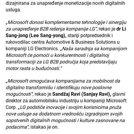
dizajnirana za unapređenje monetizacije novih digitalnih
usluga.
„Microsoft donosi komplementarne tehnologije i sinergiju
za unapređenje B2B rešenja kompanije LG“,
rekao je
dr Li
Sang-jong (Lee Sang-yong),
stariji potpredsednik i
rukovodilac centra Automotive & Business Solutions u
kompaniji LG Electronics.
„Naša saradnja sa kompanijom
Microsoft će pomoći u konkurentnosti i digitalnoj
transformaciji za LG B2B područja koja predstavljaju
motor rasta u budućnosti.“
„Microsoft omogućava kompanijama za mobilnost da
digitalno transformišu i identifikuju nove poslovne
mogućnosti“
, rekao je
Sandžaj Ravi (Sanjay Ravi),
glavni
direktor za automobilsku industriju u kompaniji Microsoft
Corp.
„LG podstiče inovacije i svojim korisnicima pruža
nove usluge sa dodatnom vrednošću izgradnjom svojih
sopstvenih digitalnih mogućnosti i kulture zasnovane na
podacima“
, istakao je on.