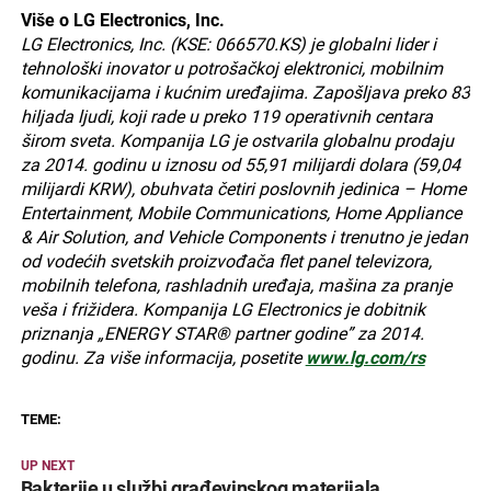
Više o LG Electronics, Inc.
LG Electronics, Inc. (KSE: 066570.KS) je globalni lider i
tehnološki inovator u potrošačkoj elektronici, mobilnim
komunikacijama i kućnim uređajima. Zapošljava preko 83
hiljada ljudi, koji rade u preko 119 operativnih centara
širom sveta. Kompanija LG je ostvarila globalnu prodaju
za 2014. godinu u iznosu od 55,91 milijardi dolara (59,04
milijardi KRW), obuhvata četiri poslovnih jedinica – Home
Entertainment, Mobile Communications, Home Appliance
& Air Solution, and Vehicle Components i trenutno je jedan
od vodećih svetskih proizvođača flet panel televizora,
mobilnih telefona, rashladnih uređaja, mašina za pranje
veša i frižidera. Kompanija LG Electronics je dobitnik
priznanja „ENERGY STAR® partner godine” za 2014.
godinu. Za više informacija, posetite
www.lg.com/rs
TEME:
UP NEXT
Bakterije u službi građevinskog materijala