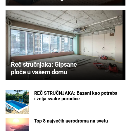
Reč stručnjaka: Gipsane
ploče u vašem domu
REČ STRUČNJAKA: Bazeni kao potreba
i želja svake porodice
Top 8 najvećih aerodroma na svetu