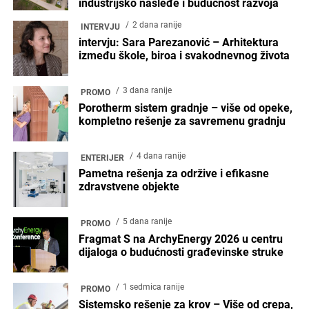
industrijsko nasleđe i budućnost razvoja
2 dana ranije
INTERVJU
intervju: Sara Parezanović – Arhitektura
između škole, biroa i svakodnevnog života
3 dana ranije
PROMO
Porotherm sistem gradnje – više od opeke,
kompletno rešenje za savremenu gradnju
4 dana ranije
ENTERIJER
Pametna rešenja za održive i efikasne
zdravstvene objekte
5 dana ranije
PROMO
Fragmat S na ArchyEnergy 2026 u centru
dijaloga o budućnosti građevinske struke
1 sedmica ranije
PROMO
Sistemsko rešenje za krov – Više od crepa,