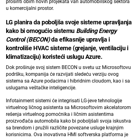
proširiti obim novih projekata van automobilskog sektora
u komercijalni prostor.
LG planira da poboljša svoje sisteme upravljanja
kako bi omogućio sistemu
Building Energy
Control (BECON)
da efikasnije upravlja i
kontroliše HVAC sisteme (grejanje, ventilaciju i
klimatizaciju) koristeći uslugu Azure.
Dok proširuje svoj sistem BECON u svetu uz Microsoftovu
podršku, kompanija će razvijati sledeću verziju ovog
sistema sa Azure podacima i hibridnim cloudom, kao i sa
uslugama veštačke inteligencije.
Infotainment sistemi će integrisati LG-jeve tehnologije
virtuelnog ličnog asistenta sa Microsoftovim akcelatorom
rešenja virtuelnog pomoćnika i ličnim asistentima
proizvođača automobila kako bi poboljšali svoja iskustva
sa brendom i pružili različite povezane usluge krajnjim
korisnicima. Ova inovativna HMI softverska platforma je