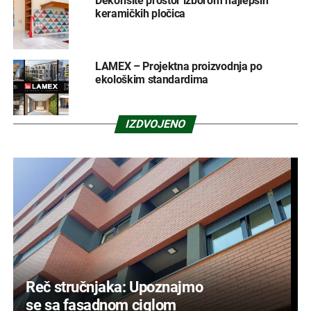
Dekorišite prostor izborom najlepših
keramičkih pločica
LAMEX – Projektna proizvodnja po
ekološkim standardima
IZDVOJENO
Reč stručnjaka: Upoznajmo
se sa fasadnom ciglom