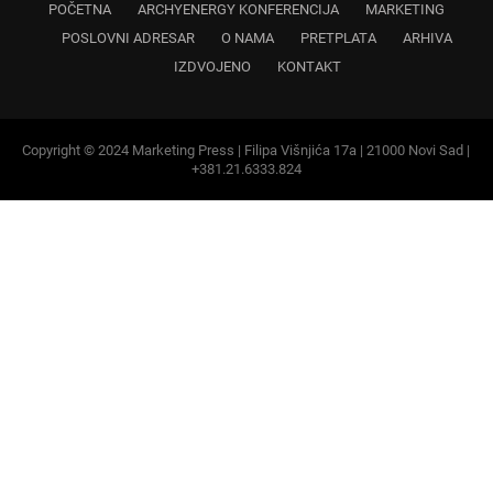
POČETNA
ARCHYENERGY KONFERENCIJA
MARKETING
POSLOVNI ADRESAR
O NAMA
PRETPLATA
ARHIVA
IZDVOJENO
KONTAKT
Copyright © 2024 Marketing Press | Filipa Višnjića 17a | 21000 Novi Sad |
+381.21.6333.824