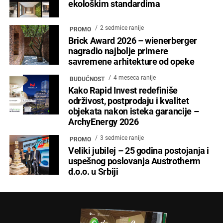
ekološkim standardima
2 sedmice ranije
PROMO
Brick Award 2026 – wienerberger
nagradio najbolje primere
savremene arhitekture od opeke
4 meseca ranije
BUDUĆNOST
Kako Rapid Invest redefiniše
održivost, postprodaju i kvalitet
objekata nakon isteka garancije –
ArchyEnergy 2026
3 sedmice ranije
PROMO
Veliki jubilej – 25 godina postojanja i
uspešnog poslovanja Austrotherm
d.o.o. u Srbiji