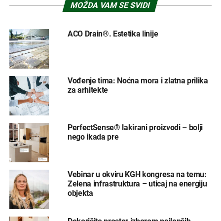
MOŽDA VAM SE SVIDI
ACO Drain®. Estetika linije
Vođenje tima: Noćna mora i zlatna prilika
za arhitekte
PerfectSense® lakirani proizvodi – bolji
nego ikada pre
Vebinar u okviru KGH kongresa na temu:
Zelena infrastruktura – uticaj na energiju
objekta