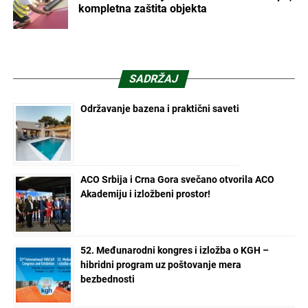
kompletna zaštita objekta
SADRŽAJ
Održavanje bazena i praktični saveti
ACO Srbija i Crna Gora svečano otvorila ACO
Akademiju i izložbeni prostor!
52. Međunarodni kongres i izložba o KGH –
hibridni program uz poštovanje mera
bezbednosti