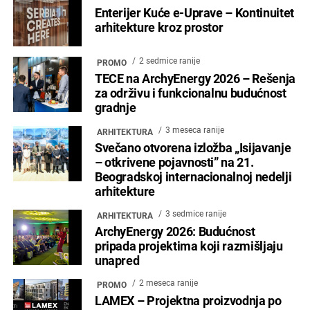
Enterijer Kuće e-Uprave – Kontinuitet
arhitekture kroz prostor
2 sedmice ranije
PROMO
TECE na ArchyEnergy 2026 – Rešenja
za održivu i funkcionalnu budućnost
gradnje
3 meseca ranije
ARHITEKTURA
Svečano otvorena izložba „Isijavanje
– otkrivene pojavnosti” na 21.
Beogradskoj internacionalnoj nedelji
arhitekture
3 sedmice ranije
ARHITEKTURA
ArchyEnergy 2026: Budućnost
pripada projektima koji razmišljaju
unapred
2 meseca ranije
PROMO
LAMEX – Projektna proizvodnja po