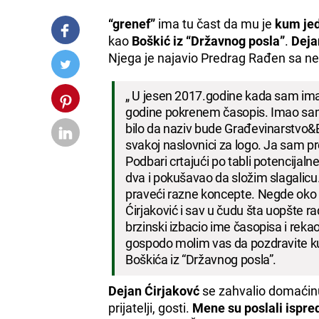
“grenef”
ima tu čast da mu je
kum jed
kao
Boškić iz “Državnog posla”
.
Deja
Njega je najavio Predrag Rađen sa ne
„ U jesen 2017.godine kada sam imao
godine pokrenem časopis. Imao sam 
bilo da naziv bude Građevinarstvo&E
svakoj naslovnici za logo. Ja sam pro
Podbari crtajući po tabli potencijaln
dva i pokušavao da složim slagalicu
praveći razne koncepte. Negde oko 
Ćirjaković i sav u čudu šta uopšte r
brzinski izbacio ime časopisa i reka
gospodo molim vas da pozdravite ku
Boškića iz “Državnog posla”.
Dejan Ćirjakovć
se zahvalio domaćinu 
prijatelji, gosti.
Mene su poslali ispre