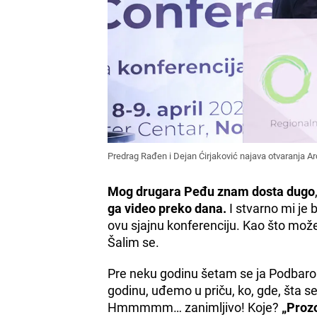
Predrag Rađen i Dejan Ćirjaković najava otvaranja A
Mog drugara Peđu znam dosta dugo
ga video preko dana.
I stvarno mi je 
ovu sjajnu konferenciju. Kao što možet
Šalim se.
Pre neku godinu šetam se ja Podbarom
godinu, uđemo u priču, ko, gde, šta se
Hmmmmm… zanimljivo! Koje?
„Proz