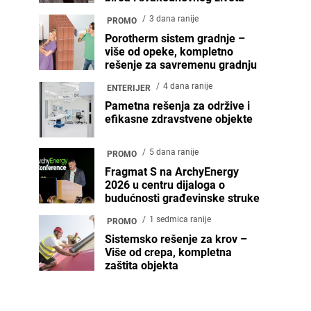
3 dana ranije
PROMO
Porotherm sistem gradnje –
više od opeke, kompletno
rešenje za savremenu gradnju
4 dana ranije
ENTERIJER
Pametna rešenja za održive i
efikasne zdravstvene objekte
5 dana ranije
PROMO
Fragmat S na ArchyEnergy
2026 u centru dijaloga o
budućnosti građevinske struke
1 sedmica ranije
PROMO
Sistemsko rešenje za krov –
Više od crepa, kompletna
zaštita objekta