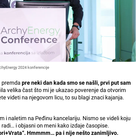
rchyEnergy 2024 konferencije
, premda
pre neki dan kada smo se našli, prvi put sam
bila velika čast što mi je ukazao poverenje da otvorim
e videti na njegovom licu, to su blagi znaci kajanja.
 i naletim na Peđinu kancelariju. Nismo se videli koju
 radi… i objasni on meni kako izdaje časopise.
ori+Vrata“. Hmmmm… pa i nije nešto zanimljivo.