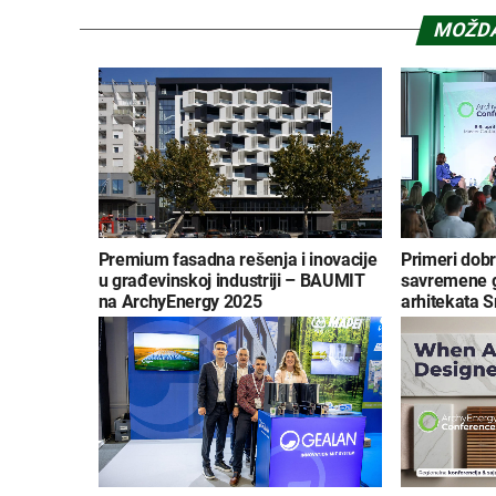
MOŽDA
Premium fasadna rešenja i inovacije
Primeri dobr
u građevinskoj industriji – BAUMIT
savremene g
na ArchyEnergy 2025
arhitekata S