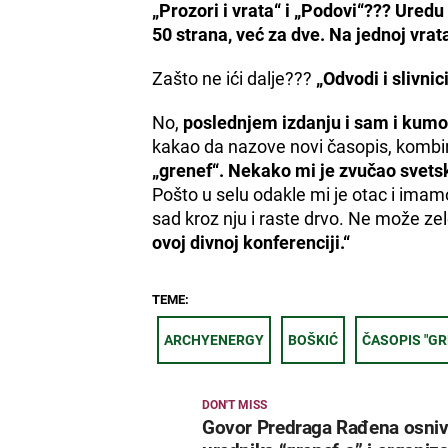
„Prozori i vrata“ i „Podovi“??? Uredu 
50 strana, već za dve. Na jednoj vrata
Zašto ne ići dalje???
„Odvodi i slivnic
No,
poslednjem izdanju i sam i kum
kakao da nazove novi časopis, kombin
„grenef“. Nekako mi je zvučao svetsk
Pošto u selu odakle mi je otac i imam
sad kroz nju i raste drvo. Ne može zel
ovoj divnoj konferenciji.“
TEME:
ARCHYENERGY
BOŠKIĆ
ČASOPIS "GR
DON'T MISS
Govor Predraga Rađena osniv