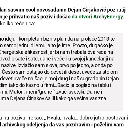
an sasvim cool novosađanin Dejan Ćirjaković
poznatiji
n je prihvatio naš poziv i došao
da otvori ArchyEnergy
.
koliko rečenica:
 ideju i kompletan biznis plan da na proleće 2018-te
samo jednu dilemu, a to je ime. Prosto, dugačko je
nergetska efikasnost jer bi nam trebala dva reda na
vodio sate i sate, dane i večeri u svojoj kancelariji na
e nazive, izvlačio sam slova, prvo po jedno, a onda po
. Često sam ostajao do devet ili deset uveče za stolom
devet uveče naišao je moj drug i naš sugrađanin Dejan
adim tako do kasno u firmi…Bacio je pogled na tablu i
o mi: Matori, meni “grenef” zvuči svetski. Dame i
ma Dejana Ćirjakovića ili kako ga većina vas zna
na pozivu i rekao: „ Hvala, hvala… dobro jutro poštovani
d arhivskog odeljenja da vas pozdravim i poželim vam