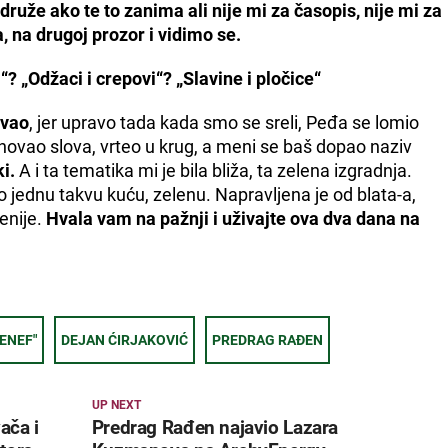
druže ako te to zanima ali nije mi za časopis, nije mi za
, na drugoj prozor i vidimo se.
i“? „Odžaci i crepovi“? „Slavine i pločice“
ovao
, jer upravo tada kada smo se sreli, Peđa se lomio
ovao slova, vrteo u krug, a meni se baš dopao naziv
i.
A i ta tematika mi je bila bliža, ta zelena izgradnja.
o jednu takvu kuću, zelenu. Napravljena je od blata-a,
enije.
Hvala vam na pažnji i uživajte ova dva dana na
ENEF"
DEJAN ĆIRJAKOVIĆ
PREDRAG RAĐEN
UP NEXT
ača i
Predrag Rađen najavio Lazara