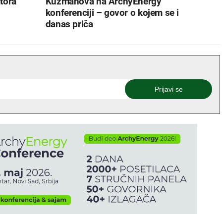
atora
Kuzmanova na ArchyEnergy
konferenciji – govor o kojem se i
danas priča