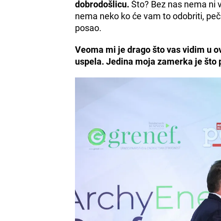
dobrodošlicu.
Što? Bez nas nema ni vas
nema neko ko će vam to odobriti, pečat
posao.
Veoma mi je drago što vas vidim u ov
uspela.
Jedina moja zamerka je što 