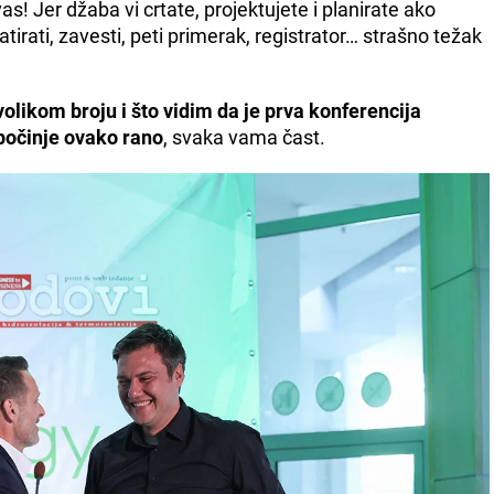
! Jer džaba vi crtate, projektujete i planirate ako
irati, zavesti, peti primerak, registrator… strašno težak
olikom broju i što vidim da je prva konferencija
počinje ovako rano
, svaka vama čast.