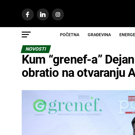
POČETNA
GRAĐEVINA
ENERGE
NOVOSTI
Kum “grenef-a” Dejan 
obratio na otvaranju