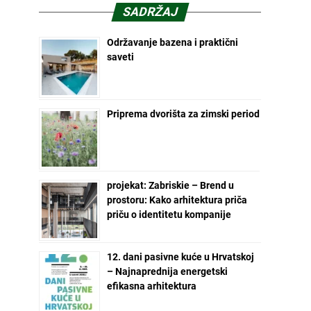
SADRŽAJ
Održavanje bazena i praktični
saveti
Priprema dvorišta za zimski period
projekat: Zabriskie – Brend u
prostoru: Kako arhitektura priča
priču o identitetu kompanije
12. dani pasivne kuće u Hrvatskoj
– Najnaprednija energetski
efikasna arhitektura