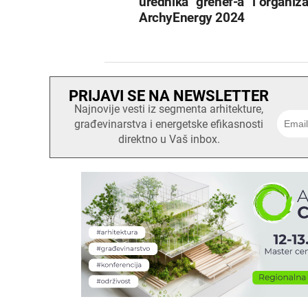
urednika “grenef-a” i organiz
ArchyEnergy 2024
PRIJAVI SE NA NEWSLETTER
Najnovije vesti iz segmenta arhitekture,
građevinarstva i energetske efikasnosti
direktno u Vaš inbox.