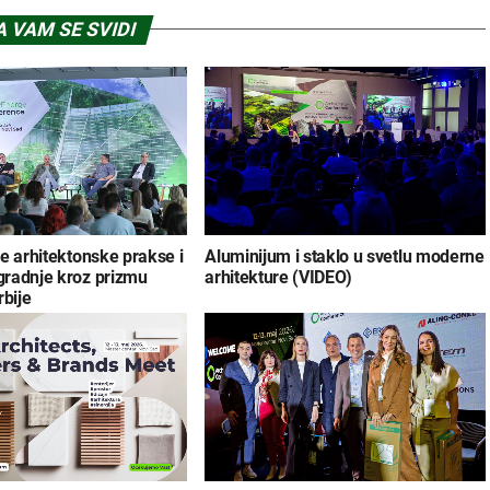
 VAM SE SVIDI
e arhitektonske prakse i
Aluminijum i staklo u svetlu moderne
radnje kroz prizmu
arhitekture (VIDEO)
rbije