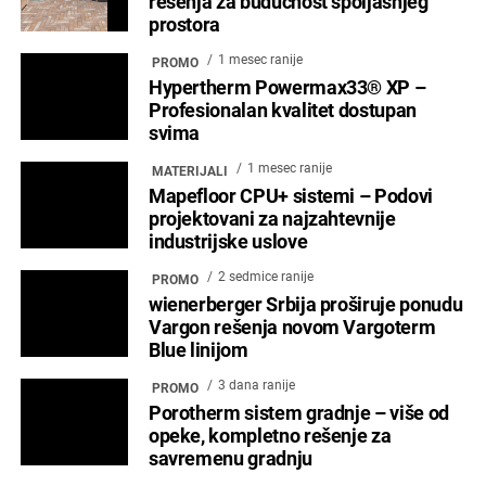
POČETNA
ARCHYENERGY KONFERENCIJA
MARKETING
POSLOVNI ADRESAR
O NAMA
PRETPLATA
ARHIVA