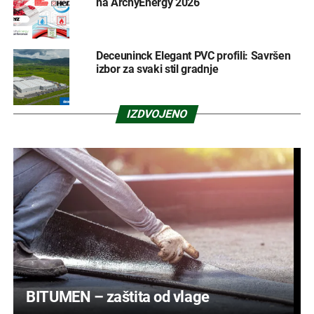
na ArchyEnergy 2026
Deceuninck Elegant PVC profili: Savršen
izbor za svaki stil gradnje
IZDVOJENO
BITUMEN – zaštita od vlage