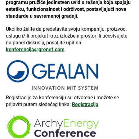
programu pružiće jedinstven uvid u rešenja koja spajaju
estetiku, funkcionalnost i održivost, postavljajući nove
standarde u savremenoj gradnji.
Ukoliko želite da predstavite svoju kompaniju, proizvod,
uslugu i/ili projekat kroz izložbeni prostor ili učestvujete
na panel diskusiji, pošaljite upit na
konferencija@grenef.com
.
Registracije za konferenciju su otvorene i možete se
prijaviti putem sledećeg linka:
Registracija