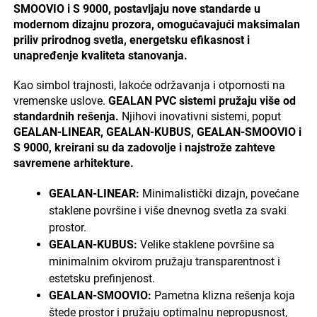
SMOOVIO i S 9000, postavljaju nove standarde u
modernom dizajnu prozora, omogućavajući maksimalan
priliv prirodnog svetla, energetsku efikasnost i
unapređenje kvaliteta stanovanja.
Kao simbol trajnosti, lakoće održavanja i otpornosti na
vremenske uslove.
GEALAN PVC sistemi pružaju više od
standardnih rešenja.
Njihovi inovativni sistemi, poput
GEALAN-LINEAR, GEALAN-KUBUS, GEALAN-SMOOVIO i
S 9000, kreirani su da zadovolje i najstrože zahteve
savremene arhitekture.
GEALAN-LINEAR:
Minimalistički dizajn, povećane
staklene površine i više dnevnog svetla za svaki
prostor.
GEALAN-KUBUS:
Velike staklene površine sa
minimalnim okvirom pružaju transparentnost i
estetsku prefinjenost.
GEALAN-SMOOVIO:
Pametna klizna rešenja koja
štede prostor i pružaju optimalnu nepropusnost,