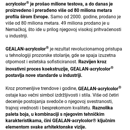
®
acrylcolor
je prošao milione testova, a do danas je
proizvedeno i prerađeno više od 80 miliona metara
profila širom Evrope.
Samo od 2000. godine, prodano je
više od 80 miliona metara. 49 miliona prodano je u
Nemačkoj, što ide u prilog njegovoj visokoj prihvaćenosti
u industriji.
®
GEALAN-acrylcolor
je rezultat revolucionarnog pristupa
u tehnologiji prozorske stolarije, gde se spaja izuzetna
otpornost i estetska sofisticiranost.
Razvijen kroz
®
inovativni proces koekstruzije, GEALAN-acrylcolor
postavlja nove standarde u industriji.
®
Kroz promenljive trendove i godine,
GEALAN-acrylcolor
ostaje kao večni simbol izdržljivosti i stila. Više od četiri
decenije postojanja svedoče o njegovoj svestranosti,
trajnoj vrednosti i besprekornom kvalitetu.
Raznolika
paleta boja, u kombinaciji s njegovim tehničkim
karakteristikama, čini GEALAN-acrylcolor® ključnim
elementom svake arhitektonske vizije.