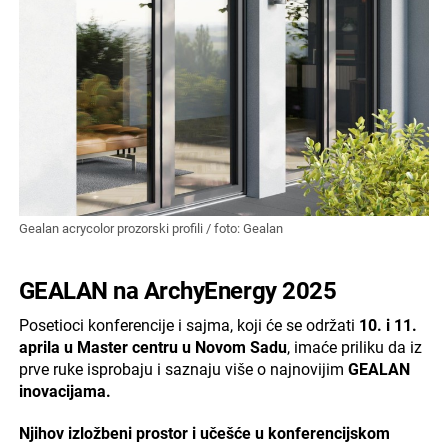
Gealan acrycolor prozorski profili / foto: Gealan
GEALAN na ArchyEnergy 2025
Posetioci konferencije i sajma, koji će se održati
10. i 11.
aprila u Master centru u Novom Sadu
, imaće priliku da iz
prve ruke isprobaju i saznaju više o najnovijim
GEALAN
inovacijama.
Njihov izložbeni prostor i učešće u konferencijskom