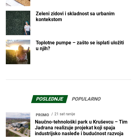
Zeleni zidovi i skladnost sa urbanim
kontekstom
Toplotne pumpe – zašto se isplati uložiti
u njih?
POSLEDNJE
POPULARNO
21 sat ranije
PROMO
Naučno-tehnološki park u Kruševcu – Tim
Jadrana realizuje projekat koji spaja
industrijsko nasleđe i budućnost razvoja