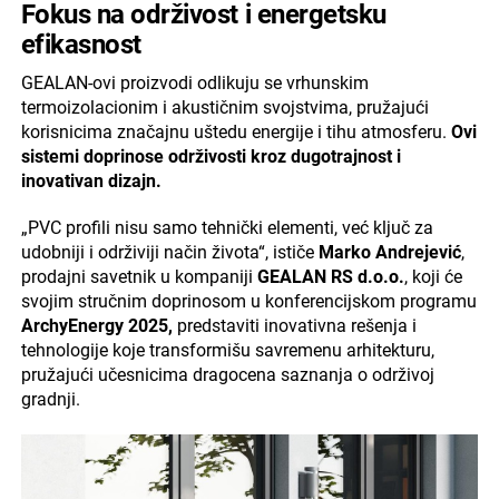
Fokus na održivost i energetsku
efikasnost
GEALAN-ovi proizvodi odlikuju se vrhunskim
termoizolacionim i akustičnim svojstvima, pružajući
korisnicima značajnu uštedu energije i tihu atmosferu.
Ovi
sistemi doprinose održivosti kroz dugotrajnost i
inovativan dizajn.
„PVC profili nisu samo tehnički elementi, već ključ za
udobniji i održiviji način života“, ističe
Marko Andrejević
,
prodajni savetnik u kompaniji
GEALAN RS d.o.o.
, koji će
svojim stručnim doprinosom u konferencijskom programu
ArchyEnergy 2025,
predstaviti inovativna rešenja i
tehnologije koje transformišu savremenu arhitekturu,
pružajući učesnicima dragocena saznanja o održivoj
gradnji.