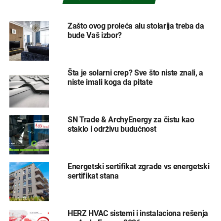
Zašto ovog proleća alu stolarija treba da
bude Vaš izbor?
Šta je solarni crep? Sve što niste znali, a
niste imali koga da pitate
SN Trade & ArchyEnergy za čistu kao
staklo i održivu budućnost
Energetski sertifikat zgrade vs energetski
sertifikat stana
HERZ HVAC sistemi i instalaciona rešenja