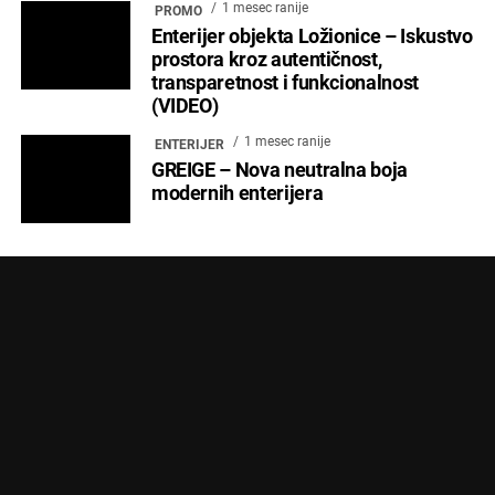
IZDVOJENO
KONTAKT
Copyright © 2024 Marketing Press | Filipa Višnjića 17a | 21000 Novi Sad |
+381.21.6333.824