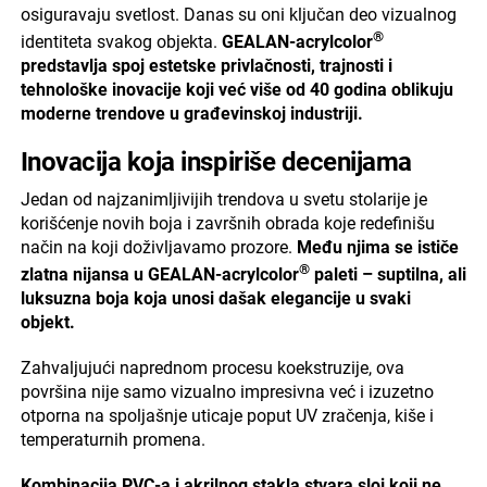
osiguravaju svetlost. Danas su oni ključan deo vizualnog
®
identiteta svakog objekta.
GEALAN-acrylcolor
predstavlja spoj estetske privlačnosti, trajnosti i
tehnološke inovacije koji već više od 40 godina oblikuju
moderne trendove u građevinskoj industriji.
Inovacija koja inspiriše decenijama
Jedan od najzanimljivijih trendova u svetu stolarije je
korišćenje novih boja i završnih obrada koje redefinišu
način na koji doživljavamo prozore.
Među njima se ističe
®
zlatna nijansa u GEALAN-acrylcolor
paleti – suptilna, ali
luksuzna boja koja unosi dašak elegancije u svaki
objekt.
Zahvaljujući naprednom procesu koekstruzije, ova
površina nije samo vizualno impresivna već i izuzetno
otporna na spoljašnje uticaje poput UV zračenja, kiše i
temperaturnih promena.
Kombinacija PVC-a i akrilnog stakla stvara sloj koji ne