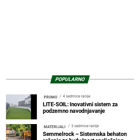
3 dana ranije
PROMO
Porotherm sistem gradnje – više od
opeke, kompletno rešenje za
savremenu gradnju
1 mesec ranije
PROMO
Enterijer objekta Ložionice – Iskustvo
prostora kroz autentičnost,
transparetnost i funkcionalnost
(VIDEO)
1 mesec ranije
ENTERIJER
GREIGE – Nova neutralna boja
modernih enterijera