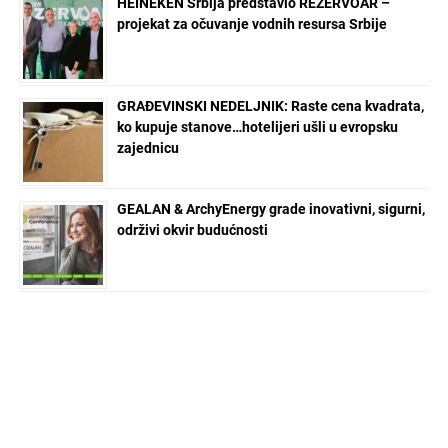
HEINEKEN Srbija predstavio REZERVOAR –
projekat za očuvanje vodnih resursa Srbije
GRAĐEVINSKI NEDELJNIK: Raste cena kvadrata,
ko kupuje stanove…hotelijeri ušli u evropsku
zajednicu
GEALAN & ArchyEnergy grade inovativni, sigurni,
održivi okvir budućnosti