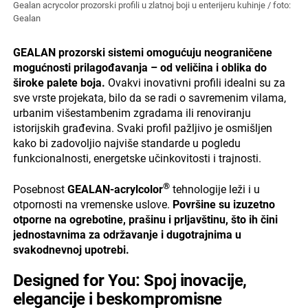
Gealan acrycolor prozorski profili u zlatnoj boji u enterijeru kuhinje / foto:
Gealan
GEALAN prozorski sistemi omogućuju neograničene
mogućnosti prilagođavanja – od veličina i oblika do
široke palete boja.
Ovakvi inovativni profili idealni su za
sve vrste projekata, bilo da se radi o savremenim vilama,
urbanim višestambenim zgradama ili renoviranju
istorijskih građevina. Svaki profil pažljivo je osmišljen
kako bi zadovoljio najviše standarde u pogledu
funkcionalnosti, energetske učinkovitosti i trajnosti.
®
Posebnost
GEALAN-acrylcolor
tehnologije leži i u
otpornosti na vremenske uslove.
Površine su izuzetno
otporne na ogrebotine, prašinu i prljavštinu, što ih čini
jednostavnima za održavanje i dugotrajnima u
svakodnevnoj upotrebi.
Designed for You: Spoj inovacije,
elegancije i beskompromisne