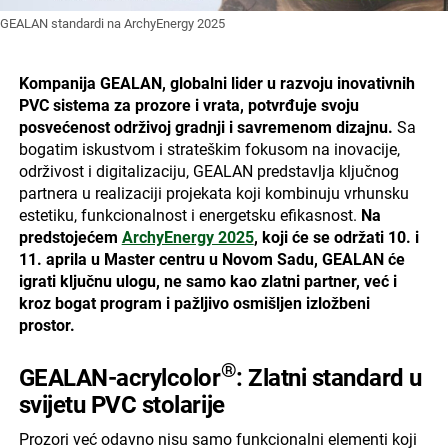
GEALAN standardi na ArchyEnergy 2025
Kompanija GEALAN, globalni lider u razvoju inovativnih
PVC sistema za prozore i vrata, potvrđuje svoju
posvećenost održivoj gradnji i savremenom dizajnu.
Sa
bogatim iskustvom i strateškim fokusom na inovacije,
održivost i digitalizaciju, GEALAN predstavlja ključnog
partnera u realizaciji projekata koji kombinuju vrhunsku
estetiku, funkcionalnost i energetsku efikasnost.
Na
predstojećem
ArchyEnergy 2025
, koji će se održati 10. i
11. aprila u Master centru u Novom Sadu, GEALAN će
igrati ključnu ulogu, ne samo kao zlatni partner, već i
kroz bogat program i pažljivo osmišljen izložbeni
prostor.
®
GEALAN-acrylcolor
: Zlatni standard u
svijetu PVC stolarije
Prozori već odavno nisu samo funkcionalni elementi koji