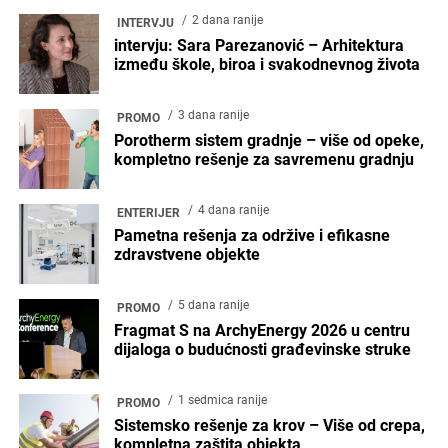
2 dana ranije
INTERVJU
intervju: Sara Parezanović – Arhitektura
između škole, biroa i svakodnevnog života
3 dana ranije
PROMO
Porotherm sistem gradnje – više od opeke,
kompletno rešenje za savremenu gradnju
4 dana ranije
ENTERIJER
Pametna rešenja za održive i efikasne
zdravstvene objekte
5 dana ranije
PROMO
Fragmat S na ArchyEnergy 2026 u centru
dijaloga o budućnosti građevinske struke
1 sedmica ranije
PROMO
Sistemsko rešenje za krov – Više od crepa,
kompletna zaštita objekta