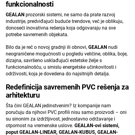
funkcionalnosti
GEALAN
prozorski sistemi, ne samo da prate razvoj
industrije, predviđajući buduće trendove, već je oblikuju,
donoseći inovativna rešenja koja odgovaraju na sve
potrebe savremenih objekata.
Bilo da je reč o novoj gradnji ili obnovi,
GEALAN
nudi
neograničene mogućnosti u pogledu veličine, oblika, boje,
dizajna, savršeno usklađujući estetske želje s
funkcionalnošću, u smislu energetske učinkovitosti i
održivosti, koja je dovedena do najsitnijih detalja.
Redefinicija savremenih PVC rešenja za
arhitekturu
Šta čini GEALAN jedinstvenim? Iz kompanije nam
poručuju da njihovi PVC profili nisu samo proizvodi – oni
su sinonim za izdržljivost, jednostavno održavanje i
otpornost na vremenske uslove.
GEALAN-ovi sistemi,
poput GEALAN-LINEAR, GEALAN-KUBUS, GEALAN-