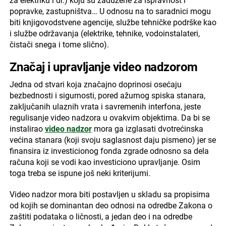
za elektriku i dr.) koju su zadužene za ispravnost i
popravke, zastupništva… U odnosu na to saradnici mogu
biti knjigovodstvene agencije, službe tehničke podrške kao
i službe održavanja (elektrike, tehnike, vodoinstalateri,
čistači snega i tome slično).
Značaj i upravljanje video nadzorom
Jedna od stvari koja značajno doprinosi osećaju
bezbednosti i sigurnosti, pored ažurnog spiska stanara,
zaključanih ulaznih vrata i savremenih interfona, jeste
regulisanje video nadzora u ovakvim objektima. Da bi se
instalirao
video nadzor
mora ga izglasati dvotrećinska
većina stanara (koji svoju saglasnost daju pismeno) jer se
finansira iz investicionog fonda zgrade odnosno sa dela
računa koji se vodi kao investiciono upravljanje. Osim
toga treba se ispune još neki kriterijumi.
Video nadzor mora biti postavljen u skladu sa propisima
od kojih se dominantan deo odnosi na odredbe Zakona o
zaštiti podataka o ličnosti, a jedan deo i na odredbe