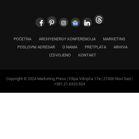
POČETNA
ARCHYENERGY KONFERENCIJA
MARKETING
POSLOVNI ADRESAR
O NAMA
PRETPLATA
ARHIVA
IZDVOJENO
KONTAKT
Copyright © 2024 Marketing Press | Filipa Višnjića 17a | 21000 Novi Sad |
+381.21.6333.824