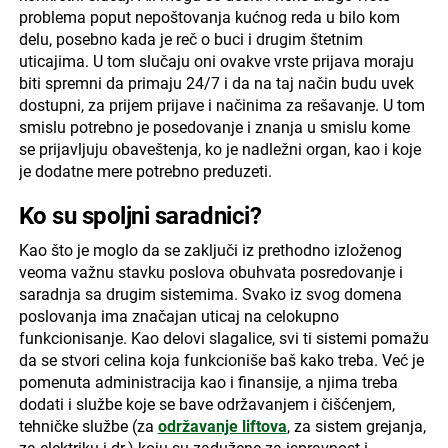
problema poput nepoštovanja kućnog reda u bilo kom
delu, posebno kada je reč o buci i drugim štetnim
uticajima. U tom slučaju oni ovakve vrste prijava moraju
biti spremni da primaju 24/7 i da na taj način budu uvek
dostupni, za prijem prijave i načinima za rešavanje. U tom
smislu potrebno je posedovanje i znanja u smislu kome
se prijavljuju obaveštenja, ko je nadležni organ, kao i koje
je dodatne mere potrebno preduzeti.
Ko su spoljni saradnici?
Kao što je moglo da se zaključi iz prethodno izloženog
veoma važnu stavku poslova obuhvata posredovanje i
saradnja sa drugim sistemima. Svako iz svog domena
poslovanja ima značajan uticaj na celokupno
funkcionisanje. Kao delovi slagalice, svi ti sistemi pomažu
da se stvori celina koja funkcioniše baš kako treba. Već je
pomenuta administracija kao i finansije, a njima treba
dodati i službe koje se bave održavanjem i čišćenjem,
tehničke službe (za
održavanje liftova
, za sistem grejanja,