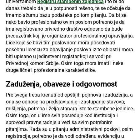
univerzalnom
Registru stambenih zajednica
i to bi do
danas trebalo da je u potpunosti rešeno, te se očekuje da
imamo ažurnu bazu podataka po tom pitanju. Da bi se
neko bavio profesionalno ovim poslom potrebno je da
ima registrovano privredno društvo odnosno da bude
preduzetnik koji je organizator profesionalnog upravljanja.
Lice koje se bavi tim poslovnom mora posedovati
posebnu licencu za obavljanje poslova iz te oblasti i mora
biti upisano u jedinstveni registar koji se vodi pri
Privrednoj komori Srbije. Osim toga mora imati i neke
druge lične i profesionalne karakteristike.
Zaduženja, obaveze i odgovornost
Pre svega treba krenuti od opštijih pojmova i zaduženja, a
ona se odnose na predstavljanje i zastupanje stavova,
mišljenja, potreba i želja stanara iste te stambene jedinice.
Osim toga, on u ime svih posreduje kod institucija i
sprovodi pravne radnje u vezi sa svim potrebnim
pitanjima. Kada su u pitanju administrativni poslovi, osim
registracije, potrebno je da vodi određenu evidenciju u