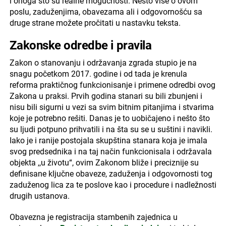
i onoga što su realne mogućnosti. Nešto više o ovom
poslu, zaduženjima, obavezama ali i odgovornošću sa
druge strane možete pročitati u nastavku teksta.
Zakonske odredbe i pravila
Zakon o stanovanju i održavanja zgrada stupio je na
snagu početkom 2017. godine i od tada je krenula
reforma praktičnog funkcionisanje i primene odredbi ovog
Zakona u praksi. Prvih godina stanari su bili zbunjeni i
nisu bili sigurni u vezi sa svim bitnim pitanjima i stvarima
koje je potrebno rešiti. Danas je to uobičajeno i nešto što
su ljudi potpuno prihvatili i na šta su se u suštini i navikli.
Iako je i ranije postojala skupština stanara koja je imala
svog predsednika i na taj način funkcionisala i održavala
objekta ,,u životu“, ovim Zakonom bliže i preciznije su
definisane ključne obaveze, zaduženja i odgovornosti tog
zaduženog lica za te poslove kao i procedure i nadležnosti
drugih ustanova.
Obavezna je registracija stambenih zajednica u