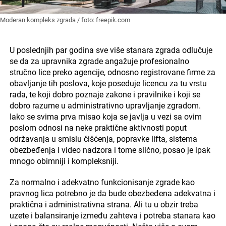
Moderan kompleks zgrada / foto: freepik.com
U poslednjih par godina sve više stanara zgrada odlučuje
se da za upravnika zgrade angažuje profesionalno
stručno lice preko agencije, odnosno registrovane firme za
obavljanje tih poslova, koje poseduje licencu za tu vrstu
rada, te koji dobro poznaje zakone i pravilnike i koji se
dobro razume u administrativno upravljanje zgradom.
Iako se svima prva misao koja se javlja u vezi sa ovim
poslom odnosi na neke praktične aktivnosti poput
održavanja u smislu čišćenja, popravke lifta, sistema
obezbeđenja i video nadzora i tome slično, posao je ipak
mnogo obimniji i kompleksniji.
Za normalno i adekvatno funkcionisanje zgrade kao
pravnog lica potrebno je da bude obezbeđena adekvatna i
praktična i administrativna strana. Ali tu u obzir treba
uzete i balansiranje između zahteva i potreba stanara kao