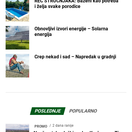
REČ STRUČNJAKA: Bazeni kao potreba
i želja svake porodice
Obnovljivi izvori energije – Solarna
energija
Crep nekad i sad – Napredak u gradnji
POSLEDNJE
POPULARNO
2 dana ranije
PROMO