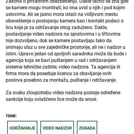
Zakona o privatnom obezbeđenju. Dakle tačno se zna gde
se kamere mogu montirati, ko ima uvid u njih i pod kojim
uslovima. Ali se jasno mora istaći na vidljivom mestu
obaveštenje o postojanju kamera kao i kontakt podaci o
licu koje je za održavanje istog zaduženo. Dakle,
postavljanje video nadzora na spratovima i u liftovima
nije dozvoljeno, dok se kamere postavljaju tako da
snimaju ulaz u sve zajedničke prostorije, ali ne i nadzor u
istim. Upravo jedan od spoljnih saradnika može da bude i
agencija koja se bavi puštanjem u rad i održavanjem
sistema tehničke zaštite, video nadzora. Ta agencija ili
firma mora da poseduje licencu za obavljanje ovih
poslova posebno za montažu, puštanje i održavanje.
Za svaku zloupotrebu video nadzora postoje određene
sankcije koju ovlašćeno lice može da snosi.
TEME:
ODRŽAVANJE
VIDEO NADZOR
ZGRADA