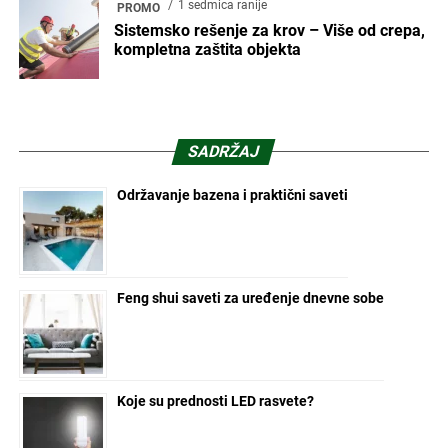
1 sedmica ranije
PROMO
Sistemsko rešenje za krov – Više od crepa,
kompletna zaštita objekta
SADRŽAJ
Održavanje bazena i praktični saveti
Feng shui saveti za uređenje dnevne sobe
Koje su prednosti LED rasvete?