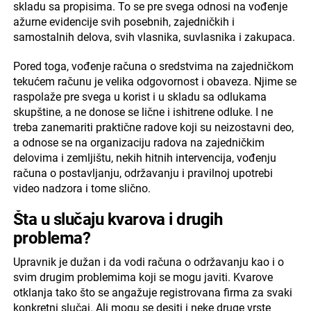
skladu sa propisima. To se pre svega odnosi na vođenje
ažurne evidencije svih posebnih, zajedničkih i
samostalnih delova, svih vlasnika, suvlasnika i zakupaca.
Pored toga, vođenje računa o sredstvima na zajedničkom
tekućem računu je velika odgovornost i obaveza. Njime se
raspolaže pre svega u korist i u skladu sa odlukama
skupštine, a ne donose se lične i ishitrene odluke. I ne
treba zanemariti praktične radove koji su neizostavni deo,
a odnose se na organizaciju radova na zajedničkim
delovima i zemljištu, nekih hitnih intervencija, vođenju
računa o postavljanju, održavanju i pravilnoj upotrebi
video nadzora i tome slično.
Šta u slučaju kvarova i drugih
problema?
Upravnik je dužan i da vodi računa o održavanju kao i o
svim drugim problemima koji se mogu javiti. Kvarove
otklanja tako što se angažuje registrovana firma za svaki
konkretni slučaj. Ali mogu se desiti i neke druge vrste