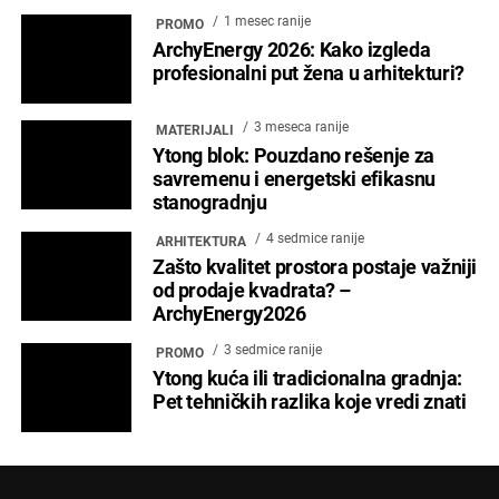
1 mesec ranije
PROMO
ArchyEnergy 2026: Kako izgleda
profesionalni put žena u arhitekturi?
3 meseca ranije
MATERIJALI
Ytong blok: Pouzdano rešenje za
savremenu i energetski efikasnu
stanogradnju
4 sedmice ranije
ARHITEKTURA
Zašto kvalitet prostora postaje važniji
od prodaje kvadrata? –
ArchyEnergy2026
3 sedmice ranije
PROMO
Ytong kuća ili tradicionalna gradnja:
Pet tehničkih razlika koje vredi znati