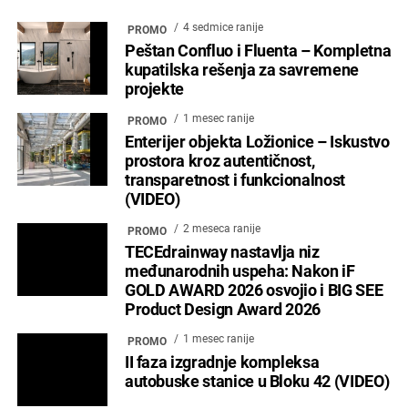
4 sedmice ranije
PROMO
Peštan Confluo i Fluenta – Kompletna
kupatilska rešenja za savremene
projekte
1 mesec ranije
PROMO
Enterijer objekta Ložionice – Iskustvo
prostora kroz autentičnost,
transparetnost i funkcionalnost
(VIDEO)
2 meseca ranije
PROMO
TECEdrainway nastavlja niz
međunarodnih uspeha: Nakon iF
GOLD AWARD 2026 osvojio i BIG SEE
Product Design Award 2026
1 mesec ranije
PROMO
II faza izgradnje kompleksa
autobuske stanice u Bloku 42 (VIDEO)