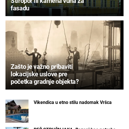
Stiropor ili kamena vuna za
fasadu
Zašto je važno pribaviti
lokacijske uslove pre
početka gradnje objekta?
Vikendica u etno stilu nadomak Vršca