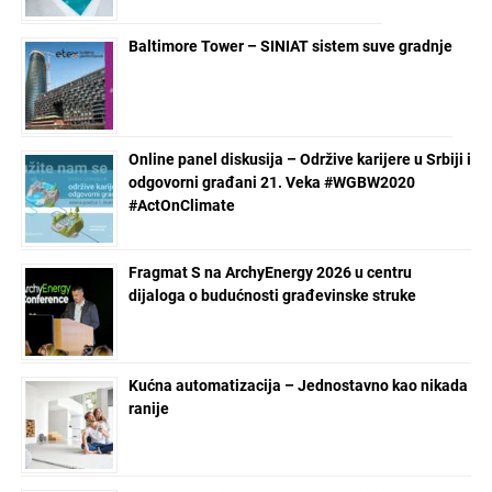
Baltimore Tower – SINIAT sistem suve gradnje
Online panel diskusija – Održive karijere u Srbiji i
odgovorni građani 21. Veka #WGBW2020
#ActOnClimate
Fragmat S na ArchyEnergy 2026 u centru
dijaloga o budućnosti građevinske struke
Kućna automatizacija – Jednostavno kao nikada
ranije