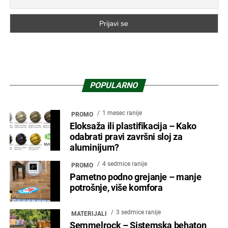
POPULARNO
1 mesec ranije
PROMO
Eloksaža ili plastifikacija – Kako
odabrati pravi završni sloj za
aluminijum?
4 sedmice ranije
PROMO
Pametno podno grejanje – manje
potrošnje, više komfora
3 sedmice ranije
MATERIJALI
Semmelrock – Sistemska behaton