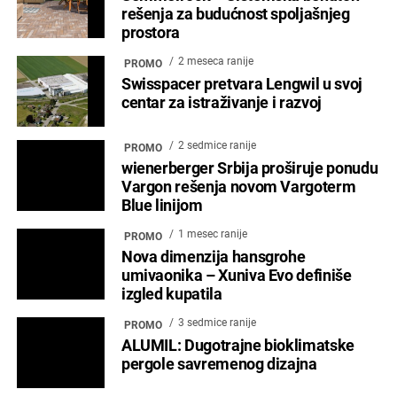
rešenja za budućnost spoljašnjeg
prostora
2 meseca ranije
PROMO
Swisspacer pretvara Lengwil u svoj
centar za istraživanje i razvoj
2 sedmice ranije
PROMO
wienerberger Srbija proširuje ponudu
Vargon rešenja novom Vargoterm
Blue linijom
1 mesec ranije
PROMO
Nova dimenzija hansgrohe
umivaonika – Xuniva Evo definiše
izgled kupatila
3 sedmice ranije
PROMO
ALUMIL: Dugotrajne bioklimatske
pergole savremenog dizajna