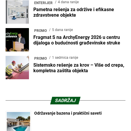
4 dana ranije
ENTERIJER
Pametna rešenja za održive i efikasne
zdravstvene objekte
5 dana ranije
PROMO
Fragmat S na ArchyEnergy 2026 u centru
dijaloga o budućnosti građevinske struke
1 sedmica ranije
PROMO
Sistemsko rešenje za krov – Više od crepa,
kompletna zaštita objekta
SADRŽAJ
Održavanje bazena i praktični saveti