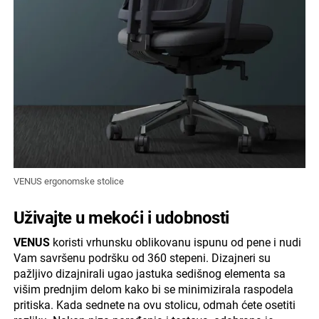
VENUS ergonomske stolice
Uživajte u mekoći i udobnosti
VENUS
koristi vrhunsku oblikovanu ispunu od pene i nudi
Vam savršenu podršku od 360 stepeni. Dizajneri su
pažljivo dizajnirali ugao jastuka sedišnog elementa sa
višim prednjim delom kako bi se minimizirala raspodela
pritiska. Kada sednete na ovu stolicu, odmah ćete osetiti