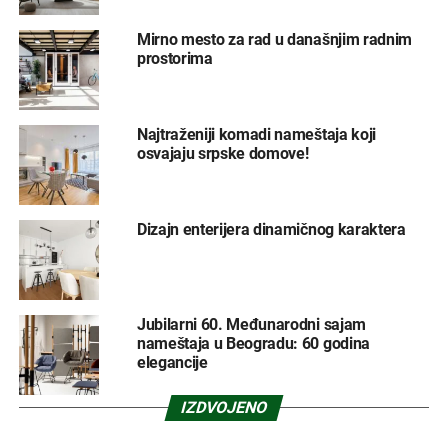
Mirno mesto za rad u današnjim radnim
prostorima
Najtraženiji komadi nameštaja koji
osvajaju srpske domove!
Dizajn enterijera dinamičnog karaktera
Jubilarni 60. Međunarodni sajam
nameštaja u Beogradu: 60 godina
elegancije
IZDVOJENO