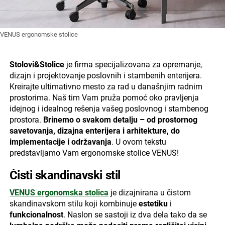
VENUS ergonomske stolice
Stolovi&Stolice
je firma specijalizovana za opremanje,
dizajn i projektovanje poslovnih i stambenih enterijera.
Kreirajte ultimativno mesto za rad u današnjim radnim
prostorima. Naš tim Vam pruža pomoć oko pravljenja
idejnog i idealnog rešenja vašeg poslovnog i stambenog
prostora.
Brinemo o svakom detalju – od prostornog
savetovanja, dizajna enterijera i arhitekture, do
implementacije i održavanja
. U ovom tekstu
predstavljamo Vam ergonomske stolice VENUS!
Čisti skandinavski stil
VENUS
ergonomska stolica
je dizajnirana u čistom
skandinavskom stilu koji kombinuje
estetiku
i
funkcionalnost
. Naslon se sastoji iz dva dela tako da se