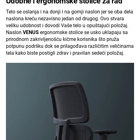
Udobne i ergonomske stolice za rad
Telo se oslanja i na donji i na gornji naslon jer se oba dela
naslona kreću nezavisno jedan od drugog. Ovo stvara
veliku udobnost i dovodi Vaše telo u opuštajući položaj.
Naslon
VENUS
ergonomske stolice se usko uklapaju sa
prirodnom zakrivljenošću kičme korisnika što pruža
potpunu podršku dok se prilagođava različitim veličinama
tela kako biste postigli zdrav i pravilan sedeći položaj.