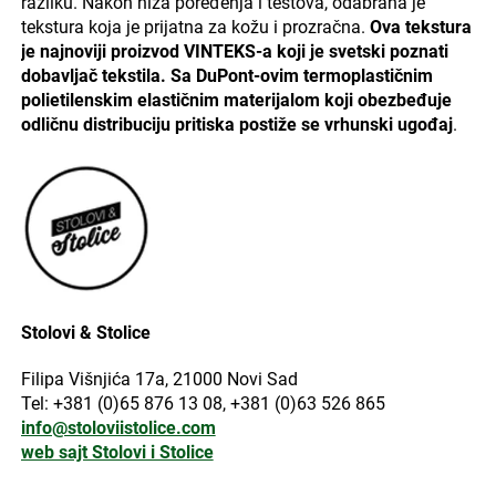
razliku. Nakon niza poređenja i testova, odabrana je
tekstura koja je prijatna za kožu i prozračna.
Ova tekstura
je najnoviji proizvod VINTEKS-a koji je svetski poznati
dobavljač tekstila. Sa DuPont-ovim termoplastičnim
polietilenskim elastičnim materijalom koji obezbeđuje
odličnu distribuciju pritiska postiže se vrhunski ugođaj
.
Stolovi & Stolice
Filipa Višnjića 17a, 21000 Novi Sad
Tel: +381 (0)65 876 13 08, +381 (0)63 526 865
info@stoloviistolice.com
web sajt Stolovi i Stolice