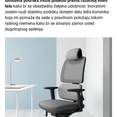
lumbalna podrška može podesiti prema različitoj visini
tela
kako bi se obezbedila željena udobnost. Inovativni
sistem nudi stabilnu podršku donjem delu leđa korisnika
koja im pomaže da sede u pravilnom položaju tokom
radnog vremena kako bi se smanjio zamor usled
dugotrajnog sedenja.