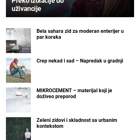
Preko izolacije do
uživancije
Bela sahara zid za moderan enterijer u
par koraka
Crep nekad i sad – Napredak u gradnji
MIKROCEMENT – materijal koji je
doživeo preporod
Zeleni zidovi i skladnost sa urbanim
kontekstom