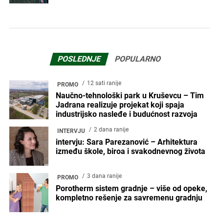
POSLEDNJE
POPULARNO
12 sati ranije
PROMO
Naučno-tehnološki park u Kruševcu – Tim
Jadrana realizuje projekat koji spaja
industrijsko nasleđe i budućnost razvoja
2 dana ranije
INTERVJU
intervju: Sara Parezanović – Arhitektura
između škole, biroa i svakodnevnog života
3 dana ranije
PROMO
Porotherm sistem gradnje – više od opeke,
kompletno rešenje za savremenu gradnju