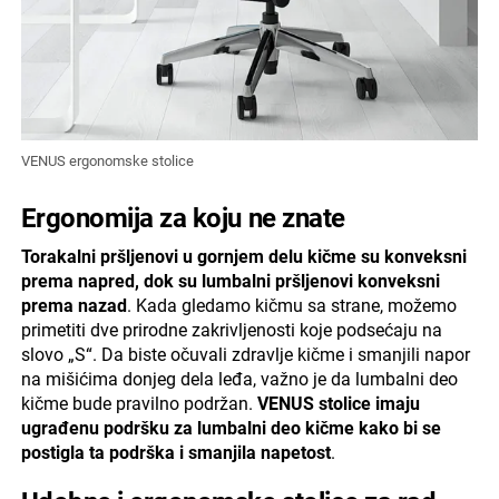
VENUS ergonomske stolice
Ergonomija za koju ne znate
Torakalni pršljenovi u gornjem delu kičme su konveksni
prema napred, dok su lumbalni pršljenovi konveksni
prema nazad
. Kada gledamo kičmu sa strane, možemo
primetiti dve prirodne zakrivljenosti koje podsećaju na
slovo „S“. Da biste očuvali zdravlje kičme i smanjili napor
na mišićima donjeg dela leđa, važno je da lumbalni deo
kičme bude pravilno podržan.
VENUS stolice imaju
ugrađenu podršku za lumbalni deo kičme kako bi se
postigla ta podrška i smanjila napetost
.