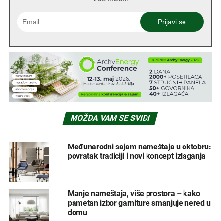
MOŽDA VAM SE SVIDI
Međunarodni sajam nameštaja u oktobru:
povratak tradiciji i novi koncept izlaganja
Manje nameštaja, više prostora – kako
pametan izbor garniture smanjuje nered u
domu