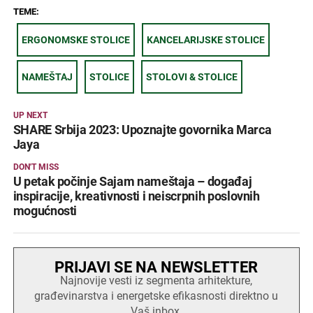
TEME:
ERGONOMSKE STOLICE
KANCELARIJSKE STOLICE
NAMEŠTAJ
STOLICE
STOLOVI & STOLICE
UP NEXT
SHARE Srbija 2023: Upoznajte govornika Marca
Jaya
DON'T MISS
U petak počinje Sajam nameštaja – događaj
inspiracije, kreativnosti i neiscrpnih poslovnih
mogućnosti
PRIJAVI SE NA NEWSLETTER
Najnovije vesti iz segmenta arhitekture,
građevinarstva i energetske efikasnosti direktno u
Vaš inbox.