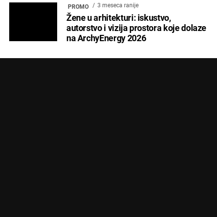
3 meseca ranije
PROMO
Žene u arhitekturi: iskustvo,
autorstvo i vizija prostora koje dolaze
na ArchyEnergy 2026