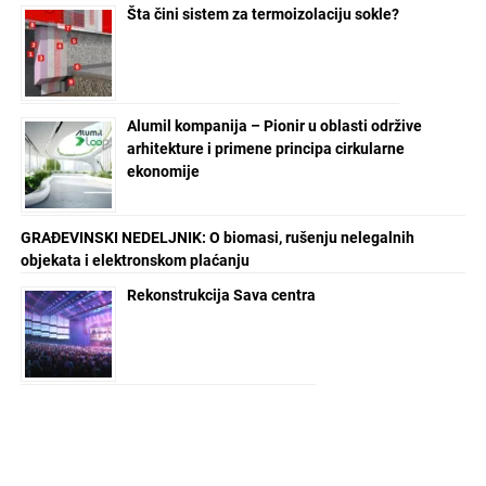
Šta čini sistem za termoizolaciju sokle?
Alumil kompanija – Pionir u oblasti održive
arhitekture i primene principa cirkularne
ekonomije
GRAĐEVINSKI NEDELJNIK: O biomasi, rušenju nelegalnih
objekata i elektronskom plaćanju
Rekonstrukcija Sava centra