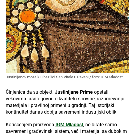
Justinijanov mozaik u bazilici San Vitale u Raveni / foto: IGM Mladost
Činjenica da su objekti
Justinijane Prime
opstali
vekovima jasno govori o kvalitetu sirovine, razumevanju
materijala i pravilnoj primeni u gradnji. Taj istorijski
kontinuitet danas dobija savremeni industrijski oblik.
Korišćenjem proizvoda
IGM Mladost
, ne birate samo
savremeni građevinski sistem, već i materijal sa dubokim