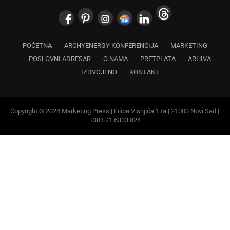
POČETNA
ARCHYENERGY KONFERENCIJA
MARKETING
POSLOVNI ADRESAR
O NAMA
PRETPLATA
ARHIVA
IZDVOJENO
KONTAKT
Copyright © 2024 Marketing Press | Filipa Višnjića 17a | 21000 Novi Sad |
+381.21.6333.824