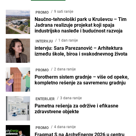
9 sati ranije
PROMO
Naučno-tehnološki park u Kruševcu – Tim
Jadrana realizuje projekat koji spaja
industrijsko nasleđe i budućnost razvoja
1 dan ranije
INTERVJU
intervju: Sara Parezanović – Arhitektura
između škole, biroa i svakodnevnog života
2 dana ranije
PROMO
Porotherm sistem gradnje – više od opeke,
kompletno rešenje za savremenu gradnju
3 dana ranije
ENTERIJER
Pametna rešenja za održive i efikasne
zdravstvene objekte
4 dana ranije
PROMO
Fragmat S na ArchyEnergy 2026 u centru