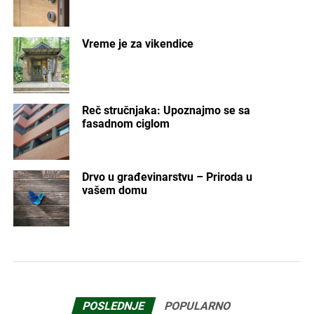
Vreme je za vikendice
Reč stručnjaka: Upoznajmo se sa
fasadnom ciglom
Drvo u građevinarstvu – Priroda u
vašem domu
POSLEDNJE
POPULARNO