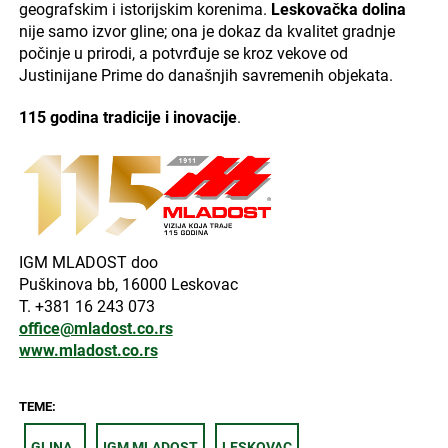
geografskim i istorijskim korenima.
Leskovačka dolina
nije samo izvor gline; ona je dokaz da kvalitet gradnje
počinje u prirodi, a potvrđuje se kroz vekove od
Justinijane Prime do današnjih savremenih objekata.
115 godina tradicije i inovacije
.
IGM MLADOST doo
Puškinova bb, 16000 Leskovac
T. +381 16 243 073
office@mladost.co.rs
www.mladost.co.rs
TEME:
GLINA
IGM MLADOST
LESKOVAC