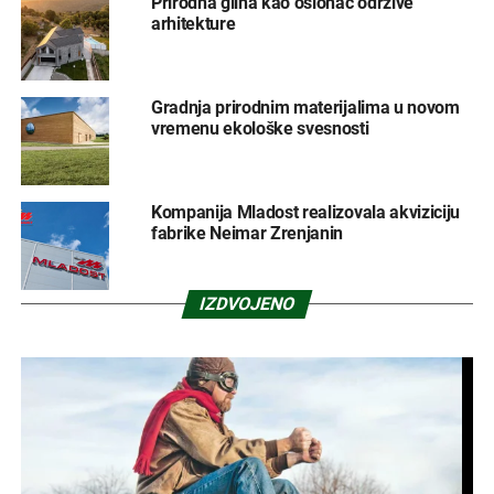
Prirodna glina kao oslonac održive
arhitekture
Gradnja prirodnim materijalima u novom
vremenu ekološke svesnosti
Kompanija Mladost realizovala akviziciju
fabrike Neimar Zrenjanin
IZDVOJENO