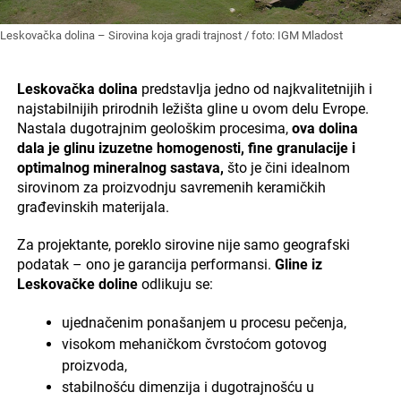
Leskovačka dolina – Sirovina koja gradi trajnost / foto: IGM Mladost
Leskovačka dolina
predstavlja jedno od najkvalitetnijih i
najstabilnijih prirodnih ležišta gline u ovom delu Evrope.
Nastala dugotrajnim geološkim procesima,
ova dolina
dala je glinu izuzetne homogenosti, fine granulacije i
optimalnog mineralnog sastava,
što je čini idealnom
sirovinom za proizvodnju savremenih keramičkih
građevinskih materijala.
Za projektante, poreklo sirovine nije samo geografski
podatak – ono je garancija performansi.
Gline iz
Leskovačke doline
odlikuju se:
ujednačenim ponašanjem u procesu pečenja,
visokom mehaničkom čvrstoćom gotovog
proizvoda,
stabilnošću dimenzija i dugotrajnošću u