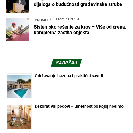
dijaloga o budućnosti građevinske struke
1 sedmica ranije
PROMO
Sistemsko rešenje za krov – Više od crepa,
kompletna zaštita objekta
SADRŽAJ
Održavanje bazena i praktični saveti
Dekorativni podovi – umetnost po kojoj hodimo!