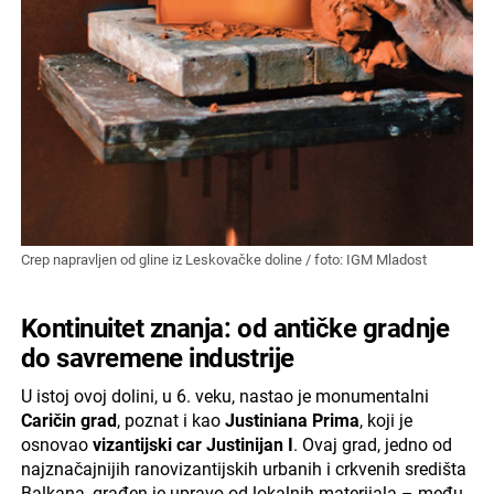
Crep napravljen od gline iz Leskovačke doline / foto: IGM Mladost
Kontinuitet znanja: od antičke gradnje
do savremene industrije
U istoj ovoj dolini, u 6. veku, nastao je monumentalni
Caričin grad
, poznat i kao
Justiniana Prima
, koji je
osnovao
vizantijski car Justinijan I
. Ovaj grad, jedno od
najznačajnijih ranovizantijskih urbanih i crkvenih središta
Balkana, građen je upravo od lokalnih materijala – među