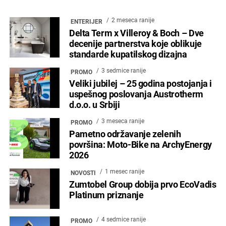
2 meseca ranije
ENTERIJER
Delta Term x Villeroy & Boch – Dve
decenije partnerstva koje oblikuje
standarde kupatilskog dizajna
3 sedmice ranije
PROMO
Veliki jubilej – 25 godina postojanja i
uspešnog poslovanja Austrotherm
d.o.o. u Srbiji
3 meseca ranije
PROMO
Pametno održavanje zelenih
površina: Moto-Bike na ArchyEnergy
2026
1 mesec ranije
NOVOSTI
Zumtobel Group dobija prvo EcoVadis
Platinum priznanje
4 sedmice ranije
PROMO