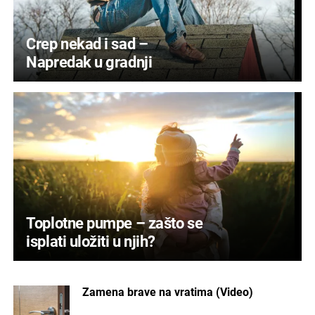
Crep nekad i sad –
Napredak u gradnji
Toplotne pumpe – zašto se
isplati uložiti u njih?
Zamena brave na vratima (Video)