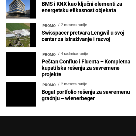
BMS i KNX kao ključni elementi za
energetsku efikasnost objekata
2 meseca ranije
PROMO
Swisspacer pretvara Lengwil u svoj
centar za istraživanje i razvoj
4 sedmice ranije
PROMO
Peštan Confluo i Fluenta – Kompletna
kupatilska rešenja za savremene
projekte
2 meseca ranije
PROMO
Bogat portfolio rešenja za savremenu
gradnju – wienerbeger