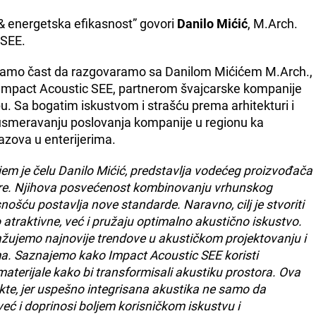
& energetska efikasnost” govori
Danilo Mićić
, M.Arch.
 SEE.
imamo čast da razgovaramo sa Danilom Mićićem M.Arch.,
mpact Acoustic SEE, partnerom švajcarske kompanije
u. Sa bogatim iskustvom i strašću prema arhitekturi i
u usmeravanju poslovanja kompanije u regionu ka
azova u enterijerima.
em je čelu Danilo Mićić, predstavlja vodećeg proizvođača
ijere. Njihova posvećenost kombinovanju vrhunskog
ošću postavlja nove standarde. Naravno, cilj je stvoriti
 atraktivne, već i pružaju optimalno akustično iskustvo.
ažujemo najnovije trendove u akustičkom projektovanju i
ma.
Saznajemo kako Impact Acoustic SEE koristi
 materijale kako bi transformisali akustiku prostora. Ova
ekte, jer uspešno integrisana akustika ne samo da
već i doprinosi boljem korisničkom iskustvu i