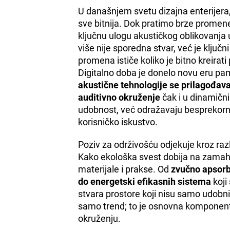
U današnjem svetu dizajna enterijera
sve bitnija. Dok pratimo brze promen
ključnu ulogu akustičkog oblikovanja 
više nije sporedna stvar, već je klju
promena ističe koliko je bitno kreirati 
Digitalno doba je donelo novu eru pam
akustične tehnologije se prilagođav
auditivno okruženje
čak i u dinamičn
udobnost, već odražavaju besprekorno
korisničko iskustvo.
Poziv za održivošću odjekuje kroz razli
Kako ekološka svest dobija na zamahu
materijale i prakse. Od
zvučno apsorbu
do energetski efikasnih sistema
koji
stvara prostore koji nisu samo udobni,
samo trend; to je osnovna komponent
okruženju.