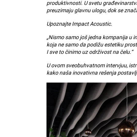
produktivnosti. U svetu građevinarstva 
preuzimaju glavnu ulogu, dok se zna
Upoznajte Impact Acoustic.
„Nismo samo još jedna kompanija u indu
koja ne samo da podižu estetiku prost
I sve to činimo uz održivost na čelu.“
U ovom sveobuhvatnom intervjuu, istra
kako naša inovativna rešenja postavl