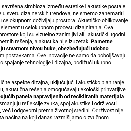
, savršena simbioza između estetike i akustike postaje
e u svetu dizajnerskih trendova, ne smemo zanemariti
u celokupnom doživljaju prostora. Akustičko oblikovanje
čni element u celokupnom procesu dizajniranja. Ova
prostore koji su vizuelno zanimljivi ali i akustički ugodni.
etnih rešenja, a akustika nije izuzetak.
Pametne
aju stvarnom nivou buke, obezbeđujući udobno
im postavkama. Ove inovacije ne samo da poboljšavaju
 spajanje tehnologije i dizajna, podižući ukupno
čite aspekte dizajna, uključujući i akustičko planiranje.
, akustična rešenja omogućavaju ekološki prihvatljive
jućih panela napravljenih od recikliranih materijala
 smanjuju refleksije zvuka, spoj akustike i održivosti
 već i odgovorni prema životnoj sredini. Održivost nije
a načina na koji danas razmišljamo o zvučnom