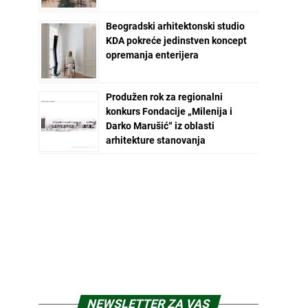
Beogradski arhitektonski studio
KDA pokreće jedinstven koncept
opremanja enterijera
Produžen rok za regionalni
konkurs Fondacije „Milenija i
Darko Marušić“ iz oblasti
arhitekture stanovanja
NEWSLETTER ZA VAS