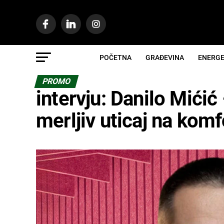
POČETNA
GRAĐEVINA
ENERGE
PROMO
intervju: Danilo Mićić
merljiv uticaj na komf