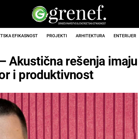
TSKA EFIKASNOST
PROJEKTI
ARHITEKTURA
ENTERIJER
 – Akustična rešenja imaju
or i produktivnost