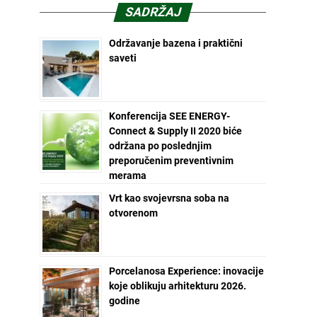
SADRŽAJ
Održavanje bazena i praktični
saveti
Konferencija SEE ENERGY-
Connect & Supply II 2020 biće
održana po poslednjim
preporučenim preventivnim
merama
Vrt kao svojevrsna soba na
otvorenom
Porcelanosa Experience: inovacije
koje oblikuju arhitekturu 2026.
godine