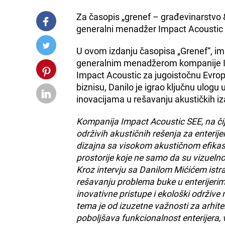
Za časopis „grenef – građevinarstvo 
generalni menadžer Impact Acoustic
U ovom izdanju časopisa „Grenef“, 
generalnim menadžerom kompanije I
Impact Acoustic za jugoistočnu Evrop
biznisu, Danilo je igrao ključnu ulog
inovacijama u rešavanju akustičkih iz
Kompanija Impact Acoustic SEE, na čij
održivih akustičnih rešenja za enter
dizajna sa visokom akustičnom efikasn
prostorije koje ne samo da su vizuelno
Kroz intervju sa Danilom Mićićem istr
rešavanju problema buke u enterijeri
inovativne pristupe i ekološki održive
tema je od izuzetne važnosti za arhit
poboljšava funkcionalnost enterijera, 