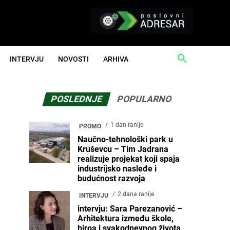
INTERVJU
NOVOSTI
ARHIVA
POSLEDNJE
POPULARNO
1 dan ranije
PROMO
Naučno-tehnološki park u
Kruševcu – Tim Jadrana
realizuje projekat koji spaja
industrijsko nasleđe i
budućnost razvoja
2 dana ranije
INTERVJU
intervju: Sara Parezanović –
Arhitektura između škole,
biroa i svakodnevnog života