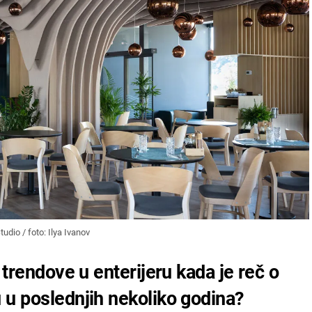
udio / foto: Ilya Ivanov
 trendove u enterijeru kada je reč o
 u poslednjih nekoliko godina?