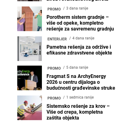
3 dana ranije
PROMO
Porotherm sistem gradnje –
više od opeke, kompletno
rešenje za savremenu gradnju
4 dana ranije
ENTERIJER
Pametna rešenja za održive i
efikasne zdravstvene objekte
5 dana ranije
PROMO
Fragmat S na ArchyEnergy
2026 u centru dijaloga o
budućnosti građevinske struke
1 sedmica ranije
PROMO
Sistemsko rešenje za krov –
Više od crepa, kompletna
zaštita objekta