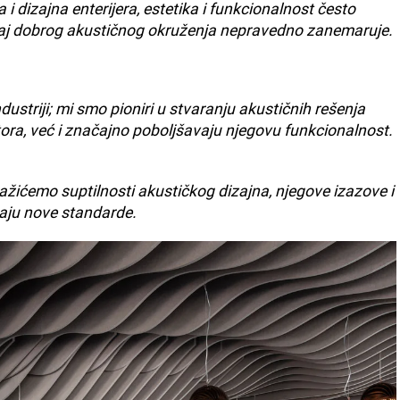
i dizajna enterijera, estetika i funkcionalnost često
čaj dobrog akustičnog okruženja nepravedno zanemaruje.
striji; mi smo pioniri u stvaranju akustičnih rešenja
ora, već i značajno poboljšavaju njegovu funkcionalnost.
žićemo suptilnosti akustičkog dizajna, njegove izazove i
jaju nove standarde.