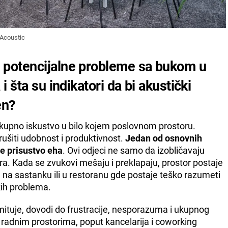
 Acoustic
potencijalne probleme sa bukom u
 šta su indikatori da bi akustički
en?
okupno iskustvo u bilo kojem poslovnom prostoru.
ušiti udobnost i produktivnost.
Jedan od osnovnih
e prisustvo eha
. Ovi odjeci ne samo da izobličavaju
ra. Kada se zvukovi mešaju i preklapaju, prostor postaje
na sastanku ili u restoranu gde postaje teško razumeti
kih problema.
tuje, dovodi do frustracije, nesporazuma i ukupnog
 radnim prostorima, poput kancelarija i coworking