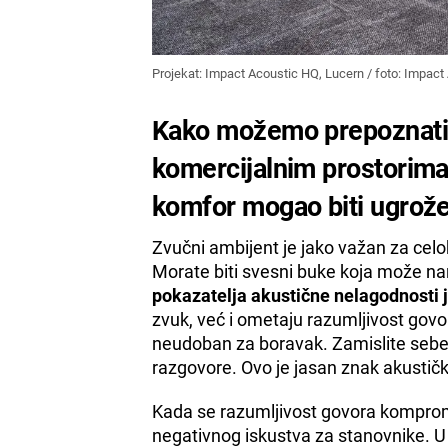
Projekat: Impact Acoustic HQ, Lucern / foto: Impact
Kako možemo prepoznati 
komercijalnim prostorima i
komfor mogao biti ugrož
Zvučni ambijent je jako važan za cel
Morate biti svesni buke koja može nar
pokazatelja akustične nelagodnosti j
zvuk, već i ometaju razumljivost govo
neudoban za boravak. Zamislite sebe 
razgovore. Ovo je jasan znak akustič
Kada se razumljivost govora kompromi
negativnog iskustva za stanovnike. U