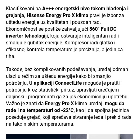
Klasifikovani na
A+++ energetski nivo tokom hlađenja i
grejanja, Hisense Energy Pro X klima
pravi je izbor za
uštedu energije uz kvalitetan i pouzdan rad.
Ekonomičnost se postiže zahvaljujući
360° Full DC
inverter tehnologiji,
koja ostvaruje inteligentan rad i
smanjuje gubitak energije. Kompresor radi glatko i
efikasno, kontrola temperature je preciznija, a jedinica
tiha.
Takođe, bez komplikovanih podešavanja, uređaj odmah
ulazi u režim za uštedu energije kako bi smanjio
potrošnju.
U aplikaciji ConnectLife
moguće je pratiti
potrošnju kroz statistički prikaz, upravljati uređajem
daljinski i programirati ga za još ekonomičniju upotrebu.
Važno je znati da
Energy Pro X
klima uređaji
mogu da
rade i na temperaturi od -22°C,
kao i da spoljna jedinica
poseduje grejač, koji sprečava stvaranje leda i prekid rada
na tako niskim temperaturama.