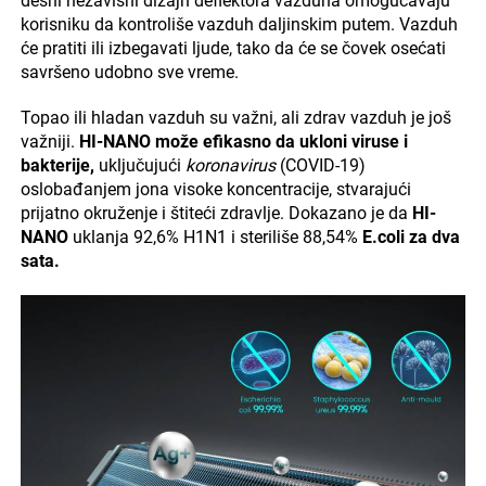
desni nezavisni dizajn deflektora vazduha omogućavaju
korisniku da kontroliše vazduh daljinskim putem. Vazduh
će pratiti ili izbegavati ljude, tako da će se čovek osećati
savršeno udobno sve vreme.
Topao ili hladan vazduh su važni, ali zdrav vazduh je još
važniji.
HI-NANO može efikasno da ukloni viruse i
bakterije,
uključujući
koronavirus
(COVID-19)
oslobađanjem jona visoke koncentracije, stvarajući
prijatno okruženje i štiteći zdravlje. Dokazano je da
HI-
NANO
uklanja 92,6% H1N1 i steriliše 88,54%
E.coli za dva
sata.