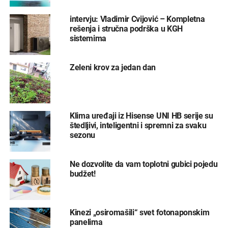
intervju: Vladimir Cvijović – Kompletna
rešenja i stručna podrška u KGH
sistemima
Zeleni krov za jedan dan
Klima uređaji iz Hisense UNI HB serije su
štedljivi, inteligentni i spremni za svaku
sezonu
Ne dozvolite da vam toplotni gubici pojedu
budžet!
Kinezi „osiromašili“ svet fotonaponskim
panelima