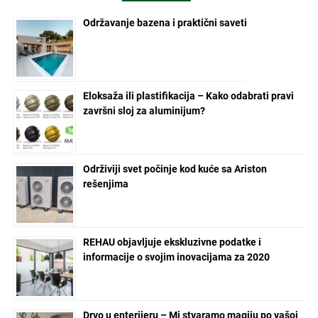
Održavanje bazena i praktični saveti
Eloksaža ili plastifikacija – Kako odabrati pravi
završni sloj za aluminijum?
Održiviji svet počinje kod kuće sa Ariston
rešenjima
REHAU objavljuje ekskluzivne podatke i
informacije o svojim inovacijama za 2020
Drvo u enterijeru – Mi stvaramo magiju po vašoj