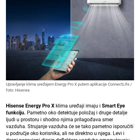
Upravljanje klima uređajem Energy Pro X putem aplikacije ConnectLife /
foto: Hisense
Hisense Energy Pro X
klima uređaji imaju i
Smart Eye
funkciju.
Pametno oko detektuje položaj i druge detalje
ljudi u prostoru i shodno njima prilagođava smer
vazduha. Strujanje vazduha će se tako pametno isporučiti
u područje oko korisnika, ali ne direktno u njega. Levi i