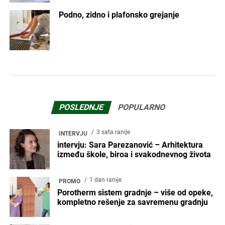
Podno, zidno i plafonsko grejanje
POSLEDNJE
POPULARNO
3 sata ranije
INTERVJU
intervju: Sara Parezanović – Arhitektura
između škole, biroa i svakodnevnog života
1 dan ranije
PROMO
Porotherm sistem gradnje – više od opeke,
kompletno rešenje za savremenu gradnju