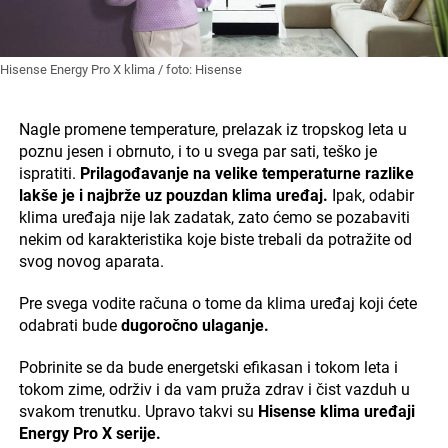
Hisense Energy Pro X klima / foto: Hisense
Nagle promene temperature, prelazak iz tropskog leta u
poznu jesen i obrnuto, i to u svega par sati, teško je
ispratiti.
Prilagođavanje na velike temperaturne razlike
lakše je i najbrže uz pouzdan klima uređaj.
Ipak, odabir
klima uređaja nije lak zadatak, zato ćemo se pozabaviti
nekim od karakteristika koje biste trebali da potražite od
svog novog aparata.
Pre svega vodite računa o tome da klima uređaj koji ćete
odabrati bude
dugoročno ulaganje.
Pobrinite se da bude energetski efikasan i tokom leta i
tokom zime, održiv i da vam pruža zdrav i čist vazduh u
svakom trenutku. Upravo takvi su
Hisense klima uređaji
Energy Pro X serije.