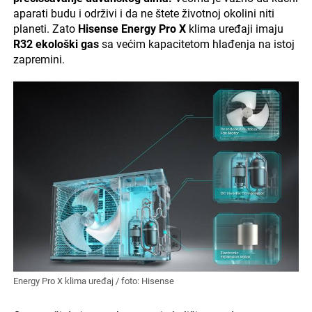
aparati budu i održivi i da ne štete životnoj okolini niti
planeti. Zato
Hisense Energy Pro X
klima uređaji imaju
R32 ekološki gas
sa većim kapacitetom hlađenja na istoj
zapremini.
Energy Pro X klima uređaj / foto: Hisense