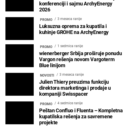
konferenciji i sajmu ArchyEnergy
2026
3 meseca ranije
PROMO
Luksuzna oprema za kupatila i
kuhinje GROHE na ArchyEnergy
1 sedmica ranije
PROMO
wienerberger Srbija proširuje ponudu
Vargon rešenja novom Vargoterm
Blue linijom
3 meseca ranije
NOVOSTI
Julien Thiery preuzima funkciju
direktora marketinga i prodaje u
kompaniji Swisspacer
4 sedmice ranije
PROMO
Peštan Confluo i Fluenta – Kompletna
kupatilska rešenja za savremene
projekte