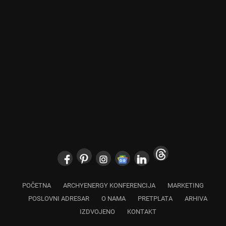
POČETNA
ARCHYENERGY KONFERENCIJA
MARKETING
POSLOVNI ADRESAR
O NAMA
PRETPLATA
ARHIVA
IZDVOJENO
KONTAKT
Copyright © 2024 Marketing Press | Filipa Višnjića 17a | 21000 Novi Sad |
+381.21.6333.824