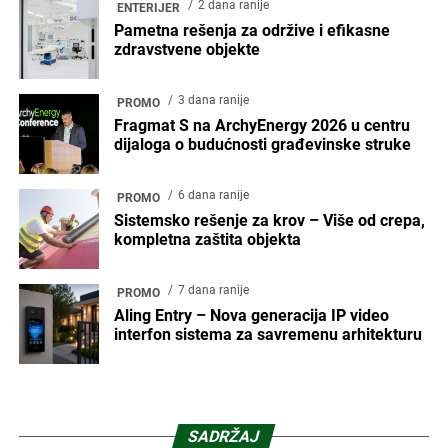
2 dana ranije
ENTERIJER
Pametna rešenja za održive i efikasne
zdravstvene objekte
3 dana ranije
PROMO
Fragmat S na ArchyEnergy 2026 u centru
dijaloga o budućnosti građevinske struke
6 dana ranije
PROMO
Sistemsko rešenje za krov – Više od crepa,
kompletna zaštita objekta
7 dana ranije
PROMO
Aling Entry – Nova generacija IP video
interfon sistema za savremenu arhitekturu
SADRŽAJ