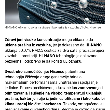
HI-NANO efikasno uklanja viruse i bakterije iz vazduha / foto: Hisense
Zdravi joni visoke koncentracije
mogu efikasno da
uklone prašinu iz vazduha,
jer je dokazano da
HI-NANO
uklanja 60,07% PM2.5 čestica za dva sata, prečišćavajući
vazduh u prostoriji.
HI-NANO
tehnologija je dokazano
bezbedna i odobreno je da koristi UL oznaku.
Dvostruko samočišćenje:
Hisense
patentirana
tehnologija čišćenja druge generacije brine o
maksimalnim performansama unutrašnje i spoljašnje
jedinice. Proces prečišćavanja
kroz ciklus zamrzavanja i
odmrzavanja i sušenje na visokoj temperaturi uklanjaju
prašinu, bakterije i ulje iz jedinica efikasno i lako kako bi
klima uređaj bio čist i bezbedan.
Takođe, omogućeno je i
prečišćavanje duvanskog dima.
Veoma je važno da kućni