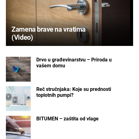
Zamena brave na vratima
(Video)
Drvo u građevinarstvu – Priroda u
vašem domu
Reč stručnjaka: Koje su prednosti
toplotnih pumpi?
BITUMEN – zaštita od vlage