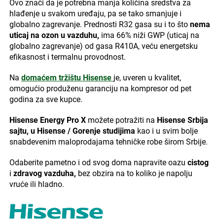
Ovo znači da je potrebna manja količina sredstva za
hlađenje u svakom uređaju, pa se tako smanjuje i
globalno zagrevanje. Prednosti R32 gasa su i to što
nema
uticaj na ozon u vazduhu,
ima 66% niži GWP (uticaj na
globalno zagrevanje) od gasa R410A, veću energetsku
efikasnost i termalnu provodnost.
Na
domaćem tržištu
Hisense
je, uveren u kvalitet,
omogućio produženu garanciju na kompresor od pet
godina za sve kupce.
Hisense Energy Pro X
možete potražiti na
Hisense Srbija
sajtu,
u Hisense / Gorenje studijima
kao i u svim bolje
snabdevenim maloprodajama tehničke robe širom Srbije.
Odaberite pametno i od svog doma napravite oazu
cistog
i
zdravog vazduha,
bez obzira na to koliko je napolju
vruće ili hladno.