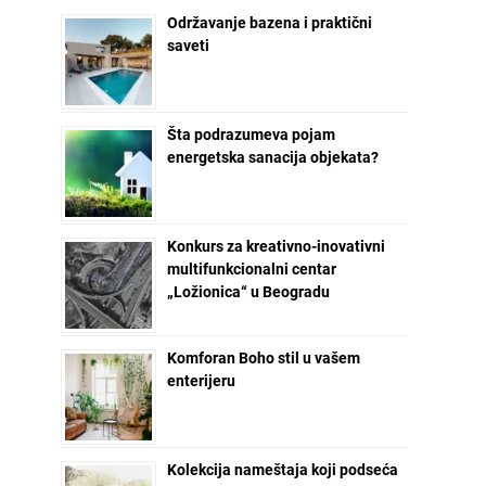
Održavanje bazena i praktični
saveti
Šta podrazumeva pojam
energetska sanacija objekata?
Konkurs za kreativno-inovativni
multifunkcionalni centar
„Ložionica“ u Beogradu
Komforan Boho stil u vašem
enterijeru
Kolekcija nameštaja koji podseća