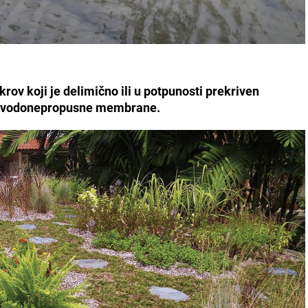
 krov koji je delimično ili u potpunosti prekriven
o vodonepropusne membrane.