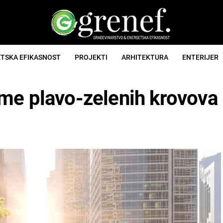
TSKA EFIKASNOST
PROJEKTI
ARHITEKTURA
ENTERIJER
me plavo-zelenih krovova