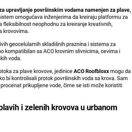
za upravljanje površinskim vodama namenjen za plave,
sistem omogućava inženjerima da kreiraju platformu za
fleksibilnost neophodnu za kreiranje kreativnih,
na krovovima.
esivih geocelularnih skladišnih praznina i sistema za
o kompatibilan sa ACO krovnim slivnicima, cevima i
kih voda.
toka za plave krovove, jedinice
ACO Roofbloxx
mogu da
o bi kontrolisali protok površinskih voda sa krova. Sam
rocenat prikupljene vode, čime se isti može koristiti
lavih i zelenih krovova u urbanom