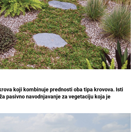
krova koji kombinuje prednosti oba tipa krovova. Isti
ža pasivno navodnjavanje za vegetaciju koja je