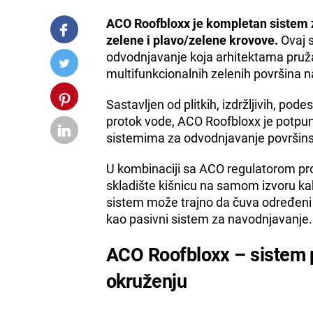
ACO Roofbloxx je kompletan sistem 
zelene i plavo/zelene krovove.
Ovaj 
odvodnjavanje koja arhitektama pruža 
multifunkcionalnih zelenih površina 
Sastavljen od plitkih, izdržljivih, pod
protok vode, ACO Roofbloxx je potpun
sistemima za odvodnjavanje površins
U kombinaciji sa ACO regulatorom pro
skladište kišnicu na samom izvoru kak
sistem može trajno da čuva određeni p
kao pasivni sistem za navodnjavanje.
ACO Roofbloxx – sistem p
okruženju