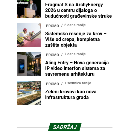
Fragmat S na ArchyEnergy
2026 u centru dijaloga o
budućnosti građevinske struke
6 dana ranije
PROMO
Sistemsko rešenje za krov –
Više od crepa, kompletna
zaštita objekta
7 dana ranije
PROMO
Aling Entry – Nova generacija
IP video interfon sistema za
savremenu arhitekturu
1 sedmica ranije
PROMO
Zeleni krovovi kao nova
infrastruktura grada
SADRŽAJ