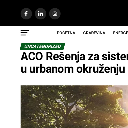
POČETNA
GRAĐEVINA
ENERGE
UNCATEGORIZED
ACO Rešenja za siste
u urbanom okruženju