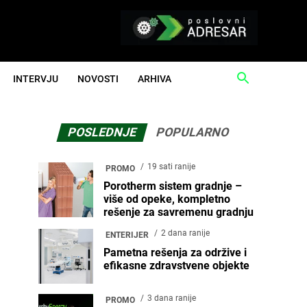
INTERVJU
NOVOSTI
ARHIVA
POSLEDNJE
POPULARNO
19 sati ranije
PROMO
Porotherm sistem gradnje –
više od opeke, kompletno
rešenje za savremenu gradnju
2 dana ranije
ENTERIJER
Pametna rešenja za održive i
efikasne zdravstvene objekte
3 dana ranije
PROMO