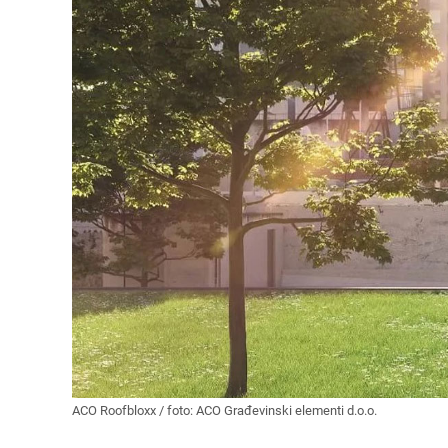
ACO Roofbloxx / foto: ACO Građevinski elementi d.o.o.