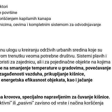
ktori
 površine
rišćenjem kapilarnih kanapa
nicima, cevima i kompletnim sistemom za odvodnjavanje
nu ulogu u kreiranju održivih urbanih sredina koje su
vom trenutku veoma potrebne društvu. Sistemi plavih i
risti za zajednicu, ali i za pojedinačne objekte na kojima
ose na smanjenje temperature u gradovima, povećavanje
zagađenosti vazduha, prikupljanje kišnice,
i energetska efikasnost objekata, kao i jačanje
na krovova, specijalno napravljenim za čuvanje kišnice.
ivni“ ili „pasivni“ zavisno od vrste i načina koršćenja