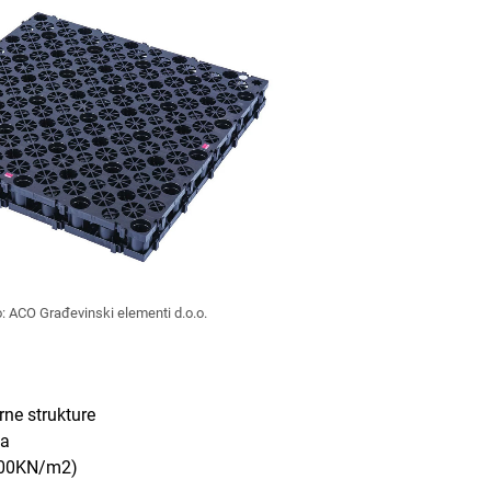
: ACO Građevinski elementi d.o.o.
rne strukture
na
 (800KN/m2)