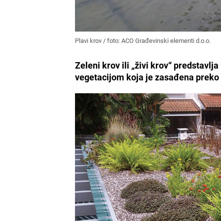
Plavi krov / foto: ACO Građevinski elementi d.o.o.
Zeleni krov ili „živi krov“ predstavlja
vegetacijom koja je zasađena prek