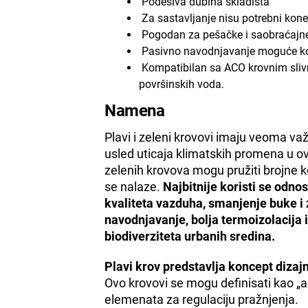
Podesiva dubina skladišta
Za sastavljanje nisu potrebni kone
Pogodan za pešačke i saobraćajne
Pasivno navodnjavanje moguće ko
Kompatibilan sa ACO krovnim sliv
površinskih voda.
Namena
Plavi i zeleni krovovi imaju veoma važ
usled uticaja klimatskih promena u o
zelenih krovova mogu pružiti brojne ko
se nalaze.
Najbitnije koristi se odn
kvaliteta vazduha, smanjenje buke i 
navodnjavanje, bolja termoizolacija 
biodiverziteta urbanih sredina.
Plavi krov predstavlja koncept dizaj
Ovo krovovi se mogu definisati kao „akt
elemenata za regulaciju pražnjenja.