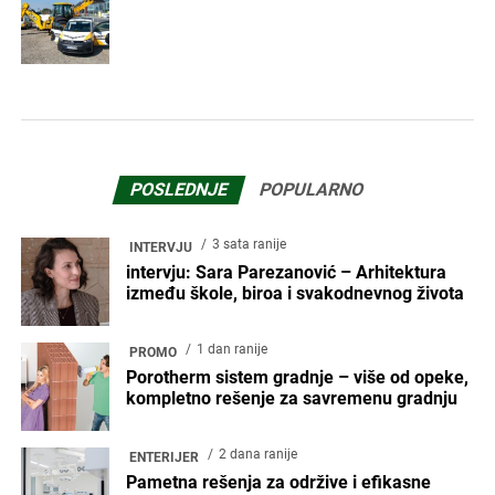
POSLEDNJE
POPULARNO
3 sata ranije
INTERVJU
intervju: Sara Parezanović – Arhitektura
između škole, biroa i svakodnevnog života
1 dan ranije
PROMO
Porotherm sistem gradnje – više od opeke,
kompletno rešenje za savremenu gradnju
2 dana ranije
ENTERIJER
Pametna rešenja za održive i efikasne