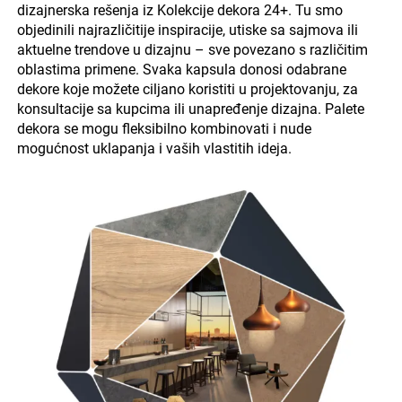
dizajnerska rešenja iz Kolekcije dekora 24+. Tu smo
objedinili najrazličitije inspiracije, utiske sa sajmova ili
aktuelne trendove u dizajnu – sve povezano s različitim
oblastima primene. Svaka kapsula donosi odabrane
dekore koje možete ciljano koristiti u projektovanju, za
konsultacije sa kupcima ili unapređenje dizajna. Palete
dekora se mogu fleksibilno kombinovati i nude
mogućnost uklapanja i vaših vlastitih ideja.