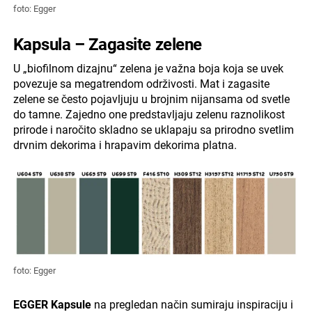
foto: Egger
Kapsula – Zagasite zelene
U „biofilnom dizajnu“ zelena je važna boja koja se uvek
povezuje sa megatrendom održivosti. Mat i zagasite
zelene se često pojavljuju u brojnim nijansama od svetle
do tamne. Zajedno one predstavljaju zelenu raznolikost
prirode i naročito skladno se uklapaju sa prirodno svetlim
drvnim dekorima i hrapavim dekorima platna.
foto: Egger
EGGER Kapsule
na pregledan način sumiraju inspiraciju i