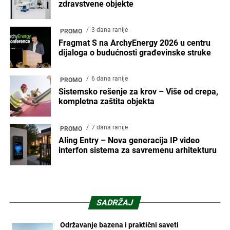
zdravstvene objekte
3 dana ranije
PROMO
Fragmat S na ArchyEnergy 2026 u centru
dijaloga o budućnosti građevinske struke
6 dana ranije
PROMO
Sistemsko rešenje za krov – Više od crepa,
kompletna zaštita objekta
7 dana ranije
PROMO
Aling Entry – Nova generacija IP video
interfon sistema za savremenu arhitekturu
SADRŽAJ
Održavanje bazena i praktični saveti