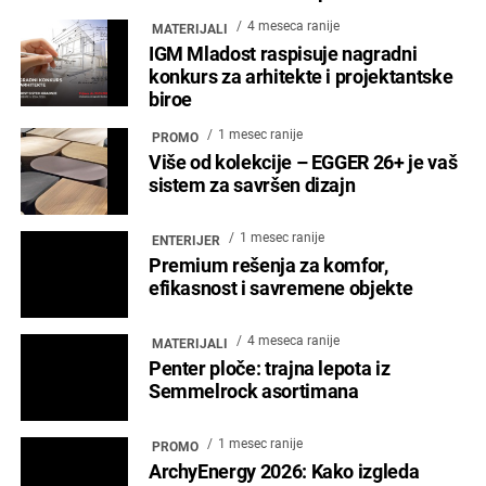
4 meseca ranije
MATERIJALI
IGM Mladost raspisuje nagradni
konkurs za arhitekte i projektantske
biroe
1 mesec ranije
PROMO
Više od kolekcije – EGGER 26+ je vaš
sistem za savršen dizajn
1 mesec ranije
ENTERIJER
Premium rešenja za komfor,
efikasnost i savremene objekte
4 meseca ranije
MATERIJALI
Penter ploče: trajna lepota iz
Semmelrock asortimana
1 mesec ranije
PROMO
ArchyEnergy 2026: Kako izgleda