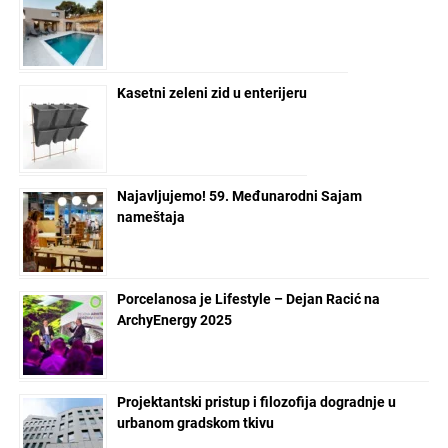
Kasetni zeleni zid u enterijeru
Najavljujemo! 59. Međunarodni Sajam
nameštaja
Porcelanosa je Lifestyle – Dejan Racić na
ArchyEnergy 2025
Projektantski pristup i filozofija dogradnje u
urbanom gradskom tkivu