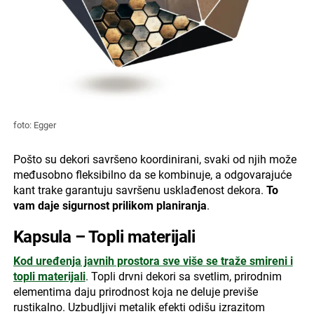
foto: Egger
Pošto su dekori savršeno koordinirani, svaki od njih može
međusobno fleksibilno da se kombinuje, a odgovarajuće
kant trake garantuju savršenu usklađenost dekora.
To
vam daje sigurnost prilikom planiranja
.
Kapsula – Topli materijali
Kod uređenja javnih prostora sve više se traže smireni i
topli materijali
. Topli drvni dekori sa svetlim, prirodnim
elementima daju prirodnost koja ne deluje previše
rustikalno. Uzbudljivi metalik efekti odišu izrazitom