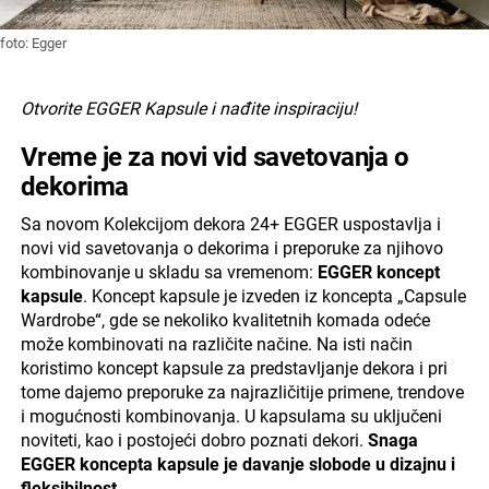
foto: Egger
Otvorite EGGER Kapsule i nađite inspiraciju!
Vreme je za novi vid savetovanja o
dekorima
Sa novom Kolekcijom dekora 24+ EGGER uspostavlja i
novi vid savetovanja o dekorima i preporuke za njihovo
kombinovanje u skladu sa vremenom:
EGGER koncept
kapsule
. Koncept kapsule je izveden iz koncepta „Capsule
Wardrobe“, gde se nekoliko kvalitetnih komada odeće
može kombinovati na različite načine. Na isti način
koristimo koncept kapsule za predstavljanje dekora i pri
tome dajemo preporuke za najrazličitije primene, trendove
i mogućnosti kombinovanja. U kapsulama su uključeni
noviteti, kao i postojeći dobro poznati dekori.
Snaga
EGGER koncepta kapsule je davanje slobode u dizajnu i
fleksibilnost
.