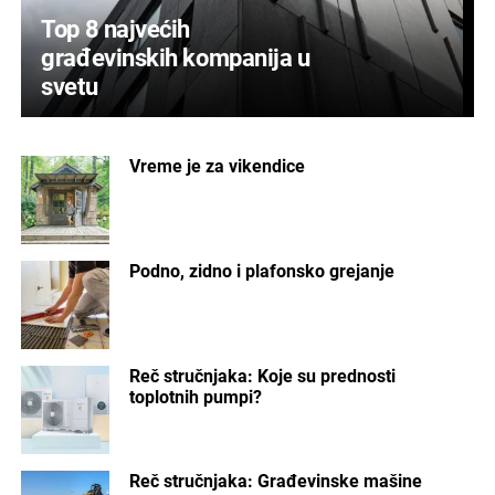
Top 8 najvećih
građevinskih kompanija u
svetu
Vreme je za vikendice
Podno, zidno i plafonsko grejanje
Reč stručnjaka: Koje su prednosti
toplotnih pumpi?
Reč stručnjaka: Građevinske mašine