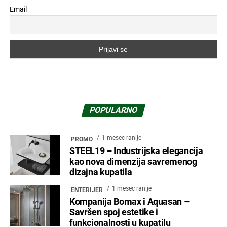
Email
POPULARNO
1 mesec ranije
PROMO
STEEL19 – Industrijska elegancija
kao nova dimenzija savremenog
dizajna kupatila
1 mesec ranije
ENTERIJER
Kompanija Bomax i Aquasan –
Savršen spoj estetike i
funkcionalnosti u kupatilu