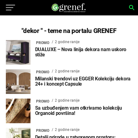
"dekor " - teme na portalu GRENEF
2 godine ranije
PROMO
DUALUXE – Nova linija dekora nam uskoro
stiže
2 godine ranije
PROMO
Milanski trendovi uz EGGER Kolekciju dekora
24+ i koncept Capsule
2 godine ranije
PROMO
Sa uzbuđenjem vam otkrivamo kolekciju
Organoid površina!
2 godine ranije
PROMO
Detalji prirode u zatvorenom prostoru: