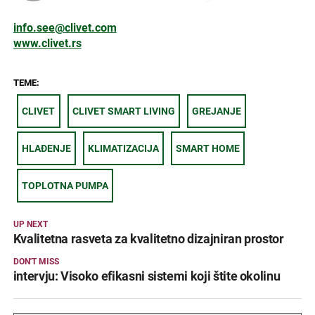
info.see@clivet.com
www.clivet.rs
TEME:
CLIVET
CLIVET SMART LIVING
GREJANJE
HLAĐENJE
KLIMATIZACIJA
SMART HOME
TOPLOTNA PUMPA
UP NEXT
Kvalitetna rasveta za kvalitetno dizajniran prostor
DON'T MISS
intervju: Visoko efikasni sistemi koji štite okolinu