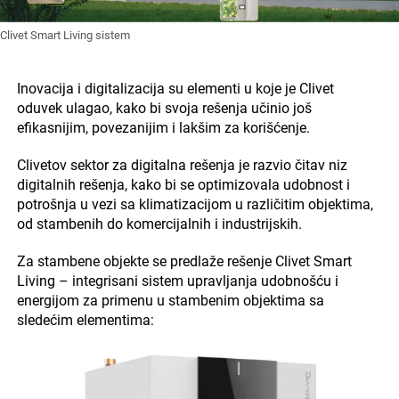
Clivet Smart Living sistem
Inovacija i digitalizacija su elementi u koje je Clivet
oduvek ulagao, kako bi svoja rešenja učinio još
efikasnijim, povezanijim i lakšim za korišćenje.
Clivetov sektor za digitalna rešenja je razvio čitav niz
digitalnih rešenja, kako bi se optimizovala udobnost i
potrošnja u vezi sa klimatizacijom u različitim objektima,
od stambenih do komercijalnih i industrijskih.
Za stambene objekte se predlaže rešenje Clivet Smart
Living – integrisani sistem upravljanja udobnošću i
energijom za primenu u stambenim objektima sa
sledećim elementima: