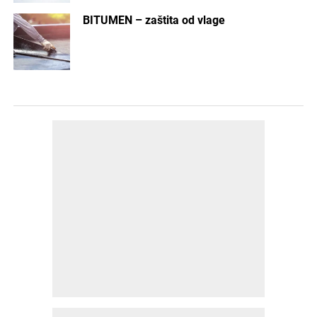
BITUMEN – zaštita od vlage
POSLEDNJE
POPULARNO
11 sati ranije
PROMO
Porotherm sistem gradnje – više od opeke,
kompletno rešenje za savremenu gradnju
1 dan ranije
ENTERIJER
Pametna rešenja za održive i efikasne
zdravstvene objekte