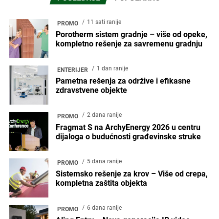
Email
POPULARNO
2 meseca ranije
BUDUĆNOST
Digitalizujte svoj projekat uz pametni
energetski menadžment
6 dana ranije
PROMO
Aling Entry – Nova generacija IP