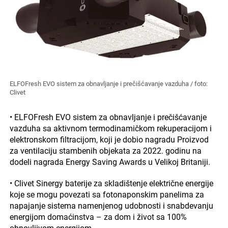
ELFOFresh EVO sistem za obnavljanje i prečišćavanje vazduha / foto:
Clivet
• ELFOFresh EVO sistem za obnavljanje i prečišćavanje
vazduha sa aktivnom termodinamičkom rekuperacijom i
elektronskom filtracijom, koji je dobio nagradu Proizvod
za ventilaciju stambenih objekata za 2022. godinu na
dodeli nagrada Energy Saving Awards u Velikoj Britaniji.
• Clivet Sinergy baterije za skladištenje električne energije
koje se mogu povezati sa fotonaponskim panelima za
napajanje sistema namenjenog udobnosti i snabdevanju
energijom domaćinstva – za dom i život sa 100%