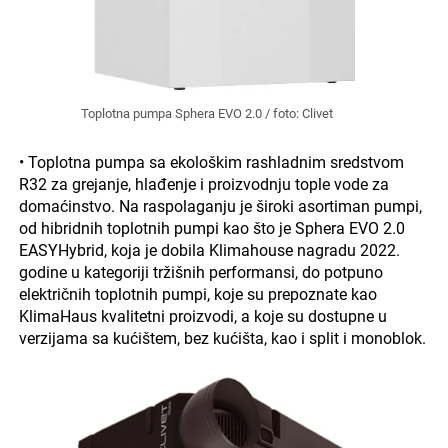
Toplotna pumpa Sphera EVO 2.0 / foto: Clivet
• Toplotna pumpa sa ekološkim rashladnim sredstvom
R32 za grejanje, hlađenje i proizvodnju tople vode za
domaćinstvo. Na raspolaganju je široki asortiman pumpi,
od hibridnih toplotnih pumpi kao što je Sphera EVO 2.0
EASYHybrid, koja je dobila Klimahouse nagradu 2022.
godine u kategoriji tržišnih performansi, do potpuno
električnih toplotnih pumpi, koje su prepoznate kao
KlimaHaus kvalitetni proizvodi, a koje su dostupne u
verzijama sa kućištem, bez kućišta, kao i split i monoblok.