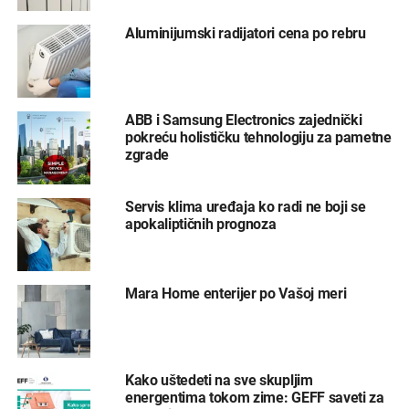
Aluminijumski radijatori cena po rebru
ABB i Samsung Electronics zajednički
pokreću holističku tehnologiju za pametne
zgrade
Servis klima uređaja ko radi ne boji se
apokaliptičnih prognoza
Mara Home enterijer po Vašoj meri
Kako uštedeti na sve skupljim
energentima tokom zime: GEFF saveti za