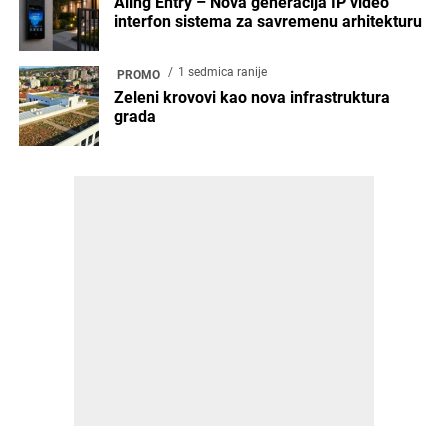
video interfon sistema za savremenu
arhitekturu
4 meseca ranije
BUDUĆNOST
Kako Rapid Invest redefiniše
održivost, postprodaju i kvalitet
objekata nakon isteka garancije –
ArchyEnergy 2026
3 meseca ranije
BUDUĆNOST
Digitalni blizanci (Digital Twins) –
Nova dimenzija planiranja u
građevinarstvu i urbanizmu
4 sedmice ranije
PROMO
ACO Green City – Grad sunđera
2 sedmice ranije
PROMO
Alumil: Snažan početak 2026. godine
uz visok rast na nivou matične
kompanije i Grupe