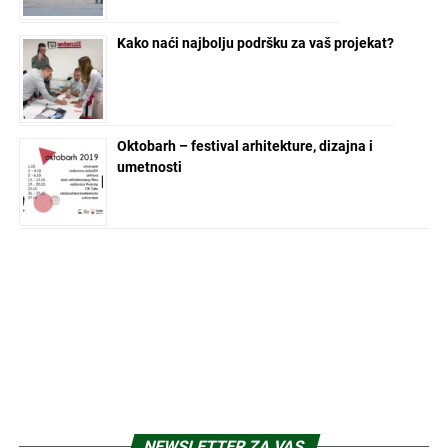
POČETNA
ARCHYENERGY KONFERENCIJA
MARKETING
POSLOVNI ADRESAR
O NAMA
PRETPLATA
ARHIVA
IZDVOJENO
KONTAKT
Copyright © 2024 Marketing Press | Filipa Višnjića 17a | 21000 Novi Sad |
+381.21.6333.824