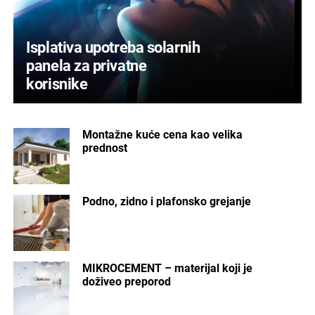
Isplativa upotreba solarnih
panela za privatne
korisnike
Montažne kuće cena kao velika
prednost
Podno, zidno i plafonsko grejanje
MIKROCEMENT – materijal koji je
doživeo preporod