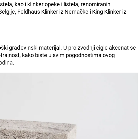
ela, kao i klinker opeke i listela, renomiranih
lgije, Feldhaus Klinker iz Nemačke i King Klinker iz
ški građevinski materijal. U proizvodnji cigle akcenat se
gotrajnost, kako biste u svim pogodnostima ovog
godina.