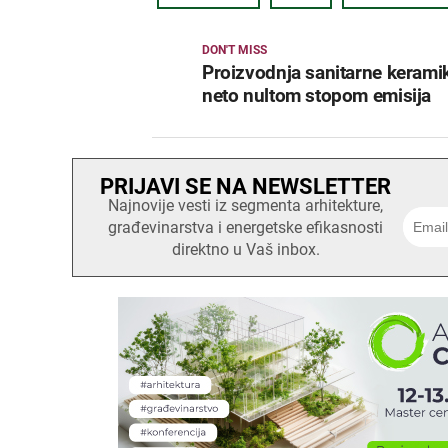
DON'T MISS
Proizvodnja sanitarne kerami
neto nultom stopom emisija
PRIJAVI SE NA NEWSLETTER
Najnovije vesti iz segmenta arhitekture,
građevinarstva i energetske efikasnosti
direktno u Vaš inbox.