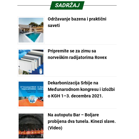
SADRŽAJ
Održavanje bazena i praktični
saveti
Pripremite se za zimu sa
norveškim radijatorima Rovex
Dekarbonizacija Srbije na
Međunarodnom kongresu i izložbi
o KGH 1–3. decembra 2021.
Na autoputu Bar – Boljare
probijena dva tunela. Kinezi slave.
(Video)