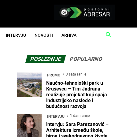
INTERVJU
NOVOSTI
ARHIVA
POSLEDNJE
POPULARNO
3 sata ranije
PROMO
Naučno-tehnološki park u
Kruševcu – Tim Jadrana
realizuje projekat koji spaja
industrijsko nasleđe i
budućnost razvoja
1 dan ranije
INTERVJU
intervju: Sara Parezanović –
Arhitektura između škole,
biroa i svakodnevnog života