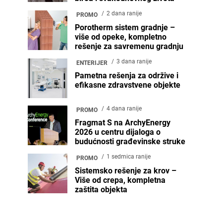
2 dana ranije
PROMO
Porotherm sistem gradnje –
više od opeke, kompletno
rešenje za savremenu gradnju
3 dana ranije
ENTERIJER
Pametna rešenja za održive i
efikasne zdravstvene objekte
4 dana ranije
PROMO
Fragmat S na ArchyEnergy
2026 u centru dijaloga o
budućnosti građevinske struke
1 sedmica ranije
PROMO
Sistemsko rešenje za krov –
Više od crepa, kompletna
zaštita objekta