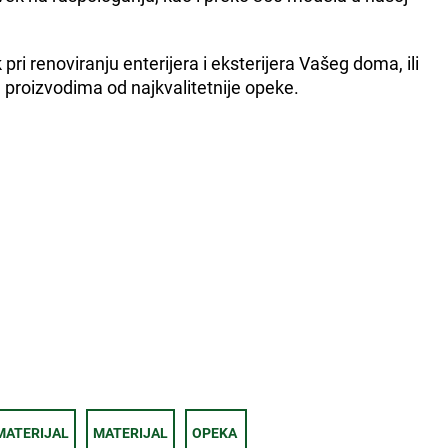
ri renoviranju enterijera i eksterijera Vašeg doma, ili
e proizvodima od najkvalitetnije opeke.
MATERIJAL
MATERIJAL
OPEKA