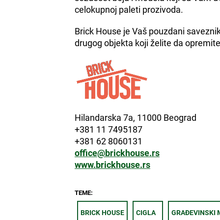
celokupnoj paleti prozivoda.
Brick House je Vaš pouzdani saveznik p
drugog objekta koji želite da opremit
Hilandarska 7a, 11000 Beograd
+381 11 7495187
+381 62 8060131
office@brickhouse.rs
www.brickhouse.rs
TEME:
BRICK HOUSE
CIGLA
GRAĐEVINSKI 