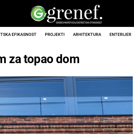
TSKA EFIKASNOST
PROJEKTI
ARHITEKTURA
ENTERIJER
im za topao dom