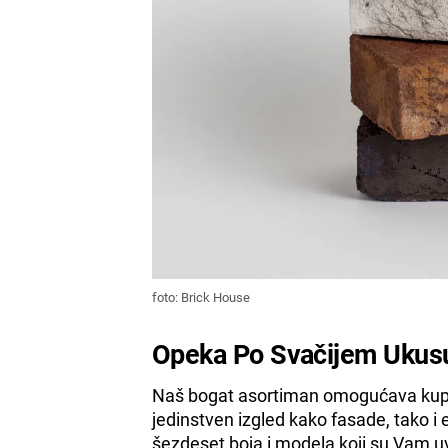
foto: Brick House
Opeka Po Svačijem Ukus
Naš bogat asortiman omogućava kupcim
jedinstven izgled kako fasade, tako i
šezdeset boja i modela koji su Vam u