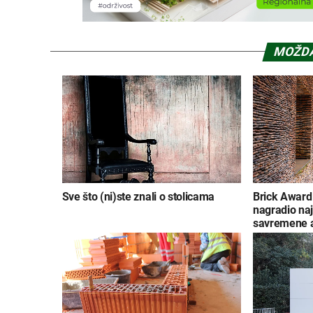
MOŽDA
Sve što (ni)ste znali o stolicama
Brick Award
nagradio naj
savremene a