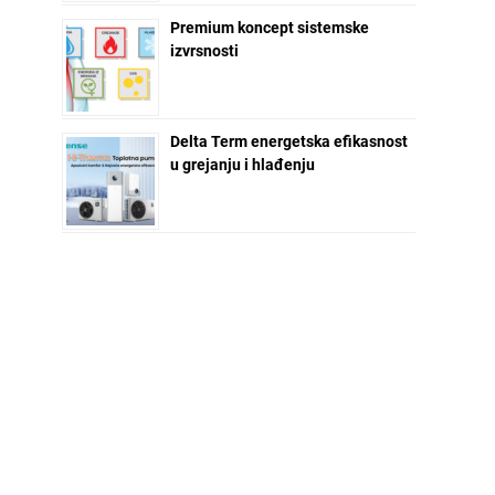
Premium koncept sistemske
izvrsnosti
Delta Term energetska efikasnost
u grejanju i hlađenju
NEWSLETTER ZA VAS