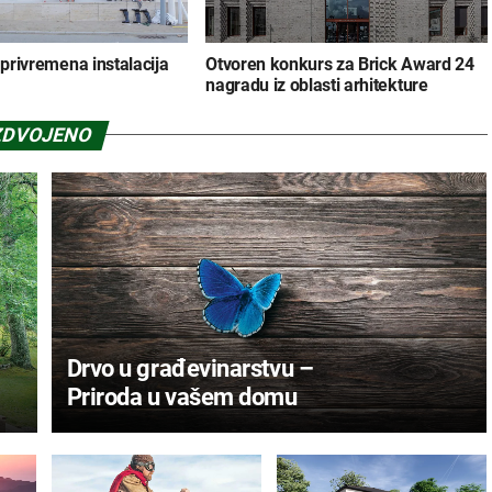
o privremena instalacija
Otvoren konkurs za Brick Award 24
nagradu iz oblasti arhitekture
ZDVOJENO
Drvo u građevinarstvu –
Priroda u vašem domu