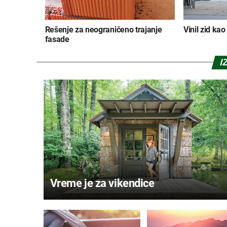
Rešenje za neograničeno trajanje
Vinil zid ka
fasade
I
Vreme je za vikendice