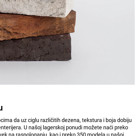
u
a da uz ciglu različitih dezena, tekstura i boja dobiju
 enterijera. U našoj lagerskoj ponudi možete naći preko
vek na raspologanju, kao i preko 350 modela u našoj