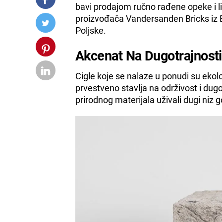
bavi prodajom ručno rađene opeke i list
proizvođača Vandersanden Bricks iz Be
Poljske.
Akcenat Na Dugotrajnosti
Cigle koje se nalaze u ponudi su ekolo
prvestveno stavlja na održivost i du
prirodnog materijala uživali dugi niz 